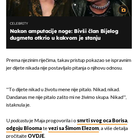
CELEBRITY
Nakon amputacije noge: Bivši član Bijelog
dugmeta otkrio u kakvom je stanju
Prema njezinim riječima, takav pristup pokazao se ispravnim
jer dijete nikada nije postavljalo pitanja o njihovu odnosu.
''To dijete nikad u životu mene nije pitalo. Nikad, nikad.
Dandanas me nije pitalo zašto mi ne živimo skupa. Nikad'',
istaknula je.
U
podcastu
je Maja progovorila i o
smrti svog oca Borisa
,
odgoju Blooma
te
vezi sa Šimom Elezom
, a više detalja
pročitajte
OVDJE
.