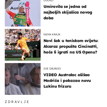
ODLAZI
Umirovila se jedna od
najboljih skijašica novog
doba
NEMA KRAJA
Novi šok u teniskom svijetu:
Alcaraz propušta Cincinatti,
hoće li igrati na US Openu?
SVE OBJAVIO
VIDEO Australac ošišao
Modrića i pokazao novu
Lukinu frizuru
ZDRAVLJE