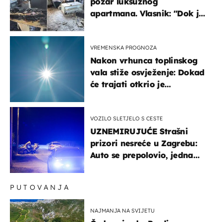
požar luksuznog
apartmana. Vlasnik: "Dok je
gorjelo, smijali su se, pili i
pokazivali mi srednji prst"
VREMENSKA PROGNOZA
Nakon vrhunca toplinskog
vala stiže osvježenje: Dokad
će trajati otkrio je
meteorolog
VOZILO SLETJELO S CESTE
UZNEMIRUJUĆE Strašni
prizori nesreće u Zagrebu:
Auto se prepolovio, jedna
osoba poginula
PUTOVANJA
NAJMANJA NA SVIJETU