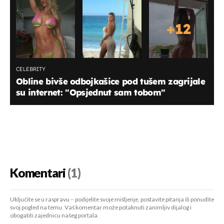
+
12
CELEBRITY
Obline bivše odbojkašice pod tušem zagrijale
su internet: ''Opsjednut sam tobom''
Komentari
(1)
Uključite se u raspravu – podijelite svoje mišljenje, postavite pitanja ili ponudite
svoj pogled na temu. Vaš komentar može potaknuti zanimljiv dijalog i
obogatiti zajednicu našeg portala.