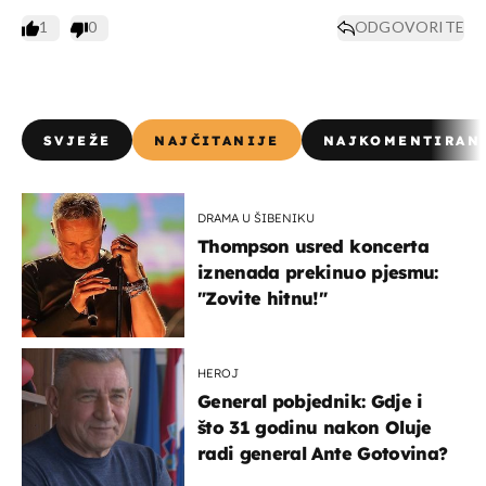
1
0
ODGOVORITE
SVJEŽE
NAJČITANIJE
NAJKOMENTIRAN
DRAMA U ŠIBENIKU
Thompson usred koncerta
iznenada prekinuo pjesmu:
"Zovite hitnu!"
HEROJ
General pobjednik: Gdje i
što 31 godinu nakon Oluje
radi general Ante Gotovina?