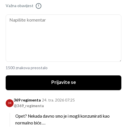
Važna obavijest
!
1500 znakova preostalo
Prijavite se
369 regimenta
24. tra. 2026 07:25
3R
@369_regimenta
Opet? Nekada davno smo je i mogli konzumirati kao
normalno biće.....