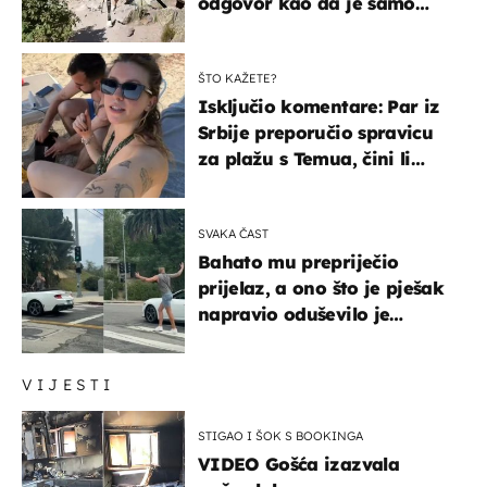
odgovor kao da je samo
čekao…
ŠTO KAŽETE?
Isključio komentare: Par iz
Srbije preporučio spravicu
za plažu s Temua, čini li
vam se ovo sigurnim?
SVAKA ČAST
Bahato mu prepriječio
prijelaz, a ono što je pješak
napravio oduševilo je
društvene mreže
VIJESTI
STIGAO I ŠOK S BOOKINGA
VIDEO Gošća izazvala