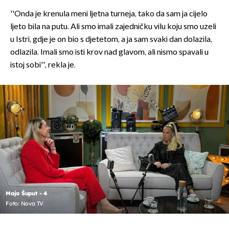
''Onda je krenula meni ljetna turneja, tako da sam ja cijelo
ljeto bila na putu. Ali smo imali zajedničku vilu koju smo uzeli
u Istri, gdje je on bio s djetetom, a ja sam svaki dan dolazila,
odlazila. Imali smo isti krov nad glavom, ali nismo spavali u
istoj sobi'', rekla je.
Maja Šuput - 4
Foto: Nova TV