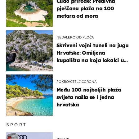
Čudo prirode: Predivna
pješčana plaža na 100
metara od mora
NEDALEKO OD PLOČA
Skriveni vojni tuneli na jugu
Hrvatske: Omiljena
kupališta na koja lokalci u
miru dolaze roniti i skakati
u more
POKROVITELJ CORONA
Među 100 najboljih plaža
svijeta našla se i jedna
hrvatska
SPORT