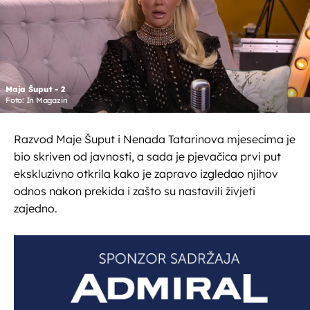
Maja Šuput - 2
Foto: In Magazin
Razvod Maje Šuput i Nenada Tatarinova mjesecima je
bio skriven od javnosti, a sada je pjevačica prvi put
ekskluzivno otkrila kako je zapravo izgledao njihov
odnos nakon prekida i zašto su nastavili živjeti
zajedno.