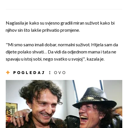
Naglasila je kako su svjesno gradili miran suživot kako bi
njihov sin što lakše prihvatio promjene.
''Mi smo samo imali dobar, normalni suživot. Htjela sam da
dijete polako shvati… Da vidi da odjednom mama i tata ne
spavaju u istoj sobi, nego svatko u svojoj'', kazala je.
POGLEDAJ
I OVO