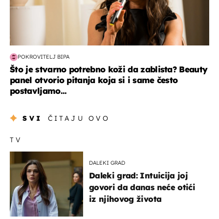
POKROVITELJ BIPA
Što je stvarno potrebno koži da zablista? Beauty
panel otvorio pitanja koja si i same često
postavljamo...
SVI
ČITAJU OVO
TV
DALEKI GRAD
Daleki grad: Intuicija joj
govori da danas neće otići
iz njihovog života