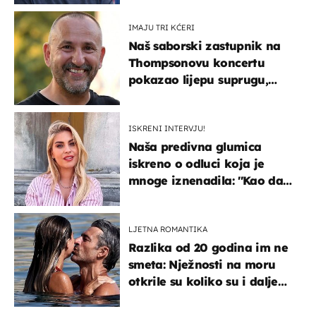
IMAJU TRI KĆERI
Naš saborski zastupnik na
Thompsonovu koncertu
pokazao lijepu suprugu,
koja godinama izbjegava
javnost
ISKRENI INTERVJU!
Naša predivna glumica
iskreno o odluci koja je
mnoge iznenadila: ''Kao da
mi je veliki teret pao s leđa''
LJETNA ROMANTIKA
Razlika od 20 godina im ne
smeta: Nježnosti na moru
otkrile su koliko su i dalje
zaljubljeni