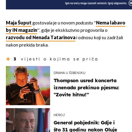
Maja Šuput
gostovala je u novom
podcastu
''
Nema labavo
by IN magazin
'', gdje je ekskluzivno progovorila o
razvodu od Nenada Tatarinova
i odnosu koji su zadržali
nakon prekida braka.
3
vijesti o kojima se priča
DRAMA U ŠIBENIKU
Thompson usred koncerta
iznenada prekinuo pjesmu:
"Zovite hitnu!"
HEROJ
General pobjednik: Gdje i
što 31 godinu nakon Oluje