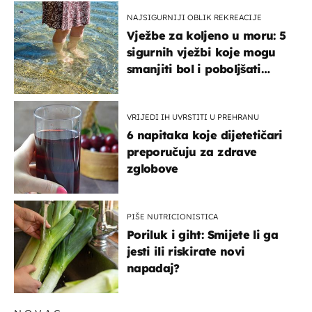
NAJSIGURNIJI OBLIK REKREACIJE
Vježbe za koljeno u moru: 5
sigurnih vježbi koje mogu
smanjiti bol i poboljšati
pokretljivost
VRIJEDI IH UVRSTITI U PREHRANU
6 napitaka koje dijetetičari
preporučuju za zdrave
zglobove
PIŠE NUTRICIONISTICA
Poriluk i giht: Smijete li ga
jesti ili riskirate novi
napadaj?