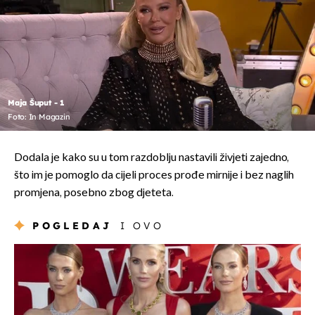
Maja Šuput - 1
Foto: In Magazin
Dodala je kako su u tom razdoblju nastavili živjeti zajedno,
što im je pomoglo da cijeli proces prođe mirnije i bez naglih
promjena, posebno zbog djeteta.
POGLEDAJ
I OVO