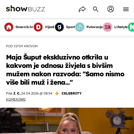
Dnevnik.hr
Vijesti
Sport
Putovanja
Lifestyle
POD ISTIM KROVOM
Maja Šuput ekskluzivno otkrila u
kakvom je odnosu živjela s bivšim
mužem nakon razvoda: ''Samo nismo
više bili muž i žena...''
Piše
J. C.
,
24.04.2026 @ 08:54
CELEBRITY
KOMENTARI
OMOGUĆI OBAVIJESTI