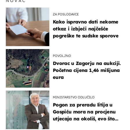
NOVAC
ZA POSLODAVCE
Kako ispravno dati nekome
otkaz i izbjeći najčešće
pogreške te sudske sporove
POVOLJNO
Dvorac u Zagorju na aukciji.
Početna cijena 1,46 milijuna
eura
MINISTARSTVO ODLUČILO
Pogon za preradu litija u
Gospiću mora na procjenu
utjecaja na okoliš, evo što
kaže ulagač