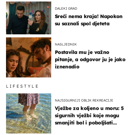
DALEKI GRAD
Sreći nema kraja! Napokon
su saznali spol djeteta
NASLJEDNIK
Postavila mu je važno
pitanje, a odgovor ju je jako
iznenadio
LIFESTYLE
NAJSIGURNIJI OBLIK REKREACIJE
Vježbe za koljeno u moru: 5
sigurnih vježbi koje mogu
smanjiti bol i poboljšati
pokretljivost