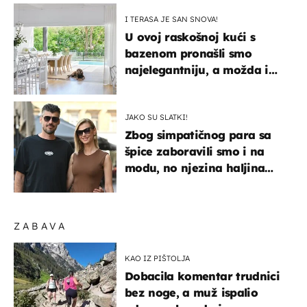
I TERASA JE SAN SNOVA!
U ovoj raskošnoj kući s
bazenom pronašli smo
najelegantniju, a možda i
najljepšu bijelu kuhinju
JAKO SU SLATKI!
Zbog simpatičnog para sa
špice zaboravili smo i na
modu, no njezina haljina
itekako nas se dojmila
ZABAVA
KAO IZ PIŠTOLJA
Dobacila komentar trudnici
bez noge, a muž ispalio