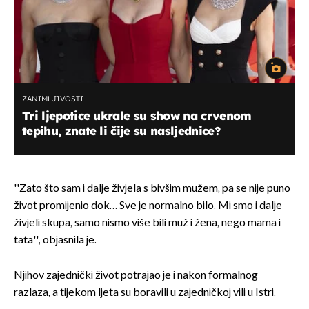
ZANIMLJIVOSTI
Tri ljepotice ukrale su show na crvenom
tepihu, znate li čije su nasljednice?
''Zato što sam i dalje živjela s bivšim mužem, pa se nije puno
život promijenio dok… Sve je normalno bilo. Mi smo i dalje
živjeli skupa, samo nismo više bili muž i žena, nego mama i
tata'', objasnila je.
Njihov zajednički život potrajao je i nakon formalnog
razlaza, a tijekom ljeta su boravili u zajedničkoj vili u Istri.