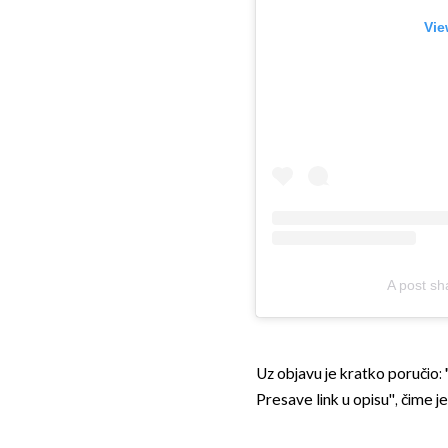
Vie
A post sh
Uz objavu je kratko poručio
Presave link u opisu'', čime