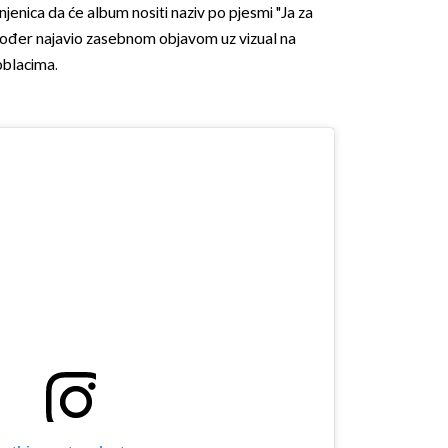
njenica da će album nositi naziv po pjesmi "Ja za
akođer najavio zasebnom objavom uz vizual na
oblacima.