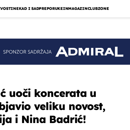
IVOSTI
NEKAD I SAD
PREPORUKE
INMAGAZIN
CLUBZONE
ć uoči koncerata u
bjavio veliku novost,
ija i Nina Badrić!