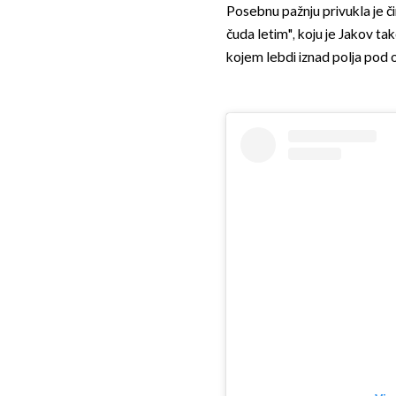
Posebnu pažnju privukla je či
čuda letim", koju je Jakov t
kojem lebdi iznad polja pod 