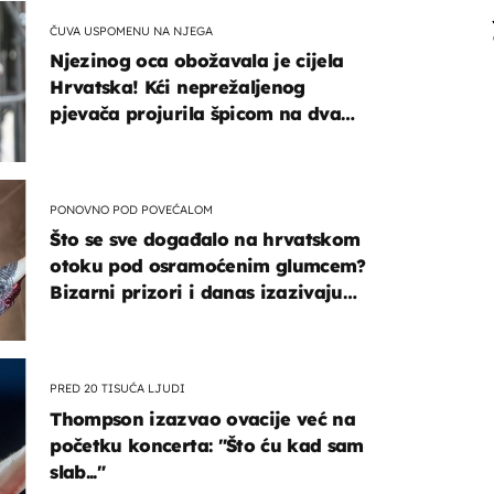
ČUVA USPOMENU NA NJEGA
Njezinog oca obožavala je cijela
Hrvatska! Kći neprežaljenog
pjevača projurila špicom na dva
kotača
PONOVNO POD POVEĆALOM
Što se sve događalo na hrvatskom
otoku pod osramoćenim glumcem?
Bizarni prizori i danas izazivaju
nevjericu
PRED 20 TISUĆA LJUDI
Thompson izazvao ovacije već na
početku koncerta: "Što ću kad sam
slab..."