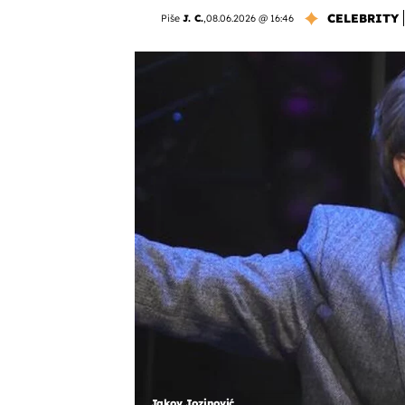
CELEBRITY
Piše
J. C.
,
08.06.2026 @ 16:46
Jakov Jozinović