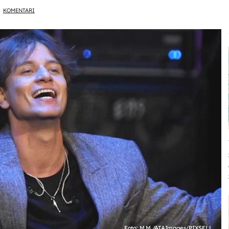
KOMENTARI
Foto: M.M./ATAImages/PIXSELL