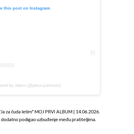
w this post on Instagram
OMOGUĆI OBAVIJESTI
ared by Jakov (@jakov.jozinovic)
: "Ja za čuda letim" MOJ PRVI ALBUM | 14.06.2026.
 je dodatno podigao uzbuđenje među pratiteljima.