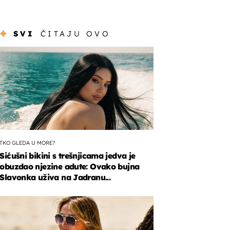
SVI
ČITAJU OVO
TKO GLEDA U MORE?
Sićušni bikini s trešnjicama jedva je
obuzdao njezine adute: Ovako bujna
Slavonka uživa na Jadranu...