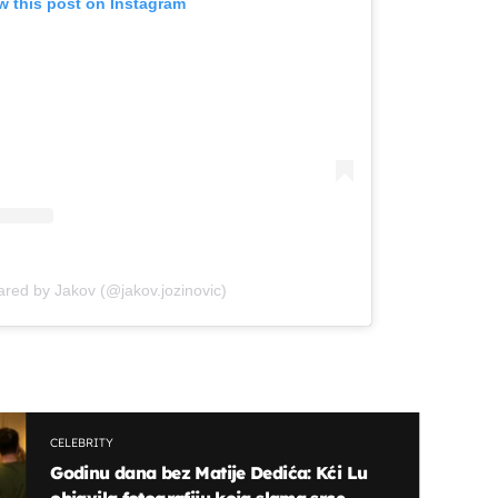
w this post on Instagram
ared by Jakov (@jakov.jozinovic)
CELEBRITY
Godinu dana bez Matije Dedića: Kći Lu
objavila fotografiju koja slama srce