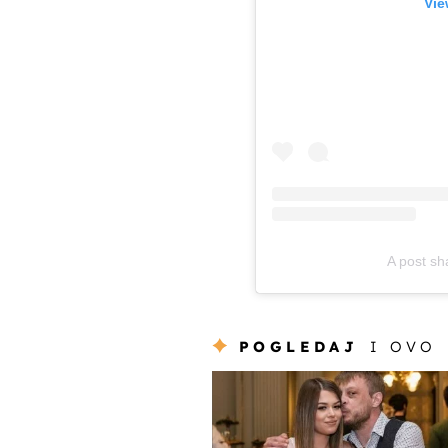
Vie
A post sh
POGLEDAJ
I OVO