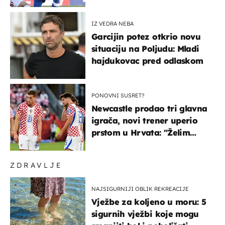
najniže u karijeri
IZ VEDRA NEBA
Garcijin potez otkrio novu
situaciju na Poljudu: Mladi
hajdukovac pred odlaskom
PONOVNI SUSRET?
Newcastle prodao tri glavna
igrača, novi trener uperio
prstom u Hrvata: "Želim
njega!"
ZDRAVLJE
NAJSIGURNIJI OBLIK REKREACIJE
Vježbe za koljeno u moru: 5
sigurnih vježbi koje mogu