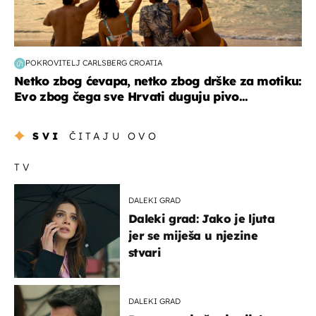
POKROVITELJ CARLSBERG CROATIA
Netko zbog ćevapa, netko zbog drške za motiku:
Evo zbog čega sve Hrvati duguju pivo...
SVI
ČITAJU OVO
TV
DALEKI GRAD
Daleki grad: Jako je ljuta
jer se miješa u njezine
stvari
DALEKI GRAD