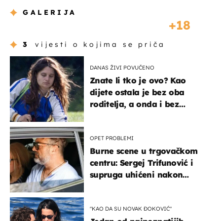
GALERIJA
18
3
vijesti o kojima se priča
DANAS ŽIVI POVUČENO
Znate li tko je ovo? Kao
dijete ostala je bez oba
roditelja, a onda i bez
milijuna koje je trebala
naslijediti
OPET PROBLEMI
Burne scene u trgovačkom
centru: Sergej Trifunović i
supruga uhićeni nakon
svađe!
"KAO DA SU NOVAK ĐOKOVIĆ"