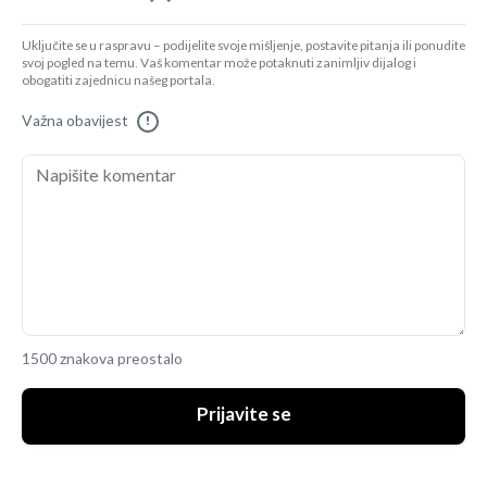
Uključite se u raspravu – podijelite svoje mišljenje, postavite pitanja ili ponudite
svoj pogled na temu. Vaš komentar može potaknuti zanimljiv dijalog i
obogatiti zajednicu našeg portala.
Važna obavijest
!
1500 znakova preostalo
Prijavite se