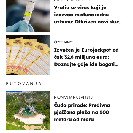
Vratio se virus koji je
izazvao međunarodnu
uzbunu: Otkriven novi slučaj
u Europi
ČESTITAMO!
Izvučen je Eurojackpot od
čak 32,6 milijuna eura:
Doznajte gdje idu bogati
dobitci u Hrvatskoj
PUTOVANJA
NAJMANJA NA SVIJETU
Čudo prirode: Predivna
pješčana plaža na 100
metara od mora