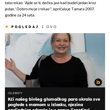
tata rekao: 'Ajde se ti, dečko, javi kad budeš jedan kroz
jedan.' Dobro mu je i rekao'', ispričala je Tamara 2007.
godine za 24 sata.
POGLEDAJ
I OVO
CELEBRITY
Kći našeg bivšeg glumačkog para ukrala sve
poglede s mamom u izlasku, njezina
nasljednica odrasla je u pravu ljepoticu!