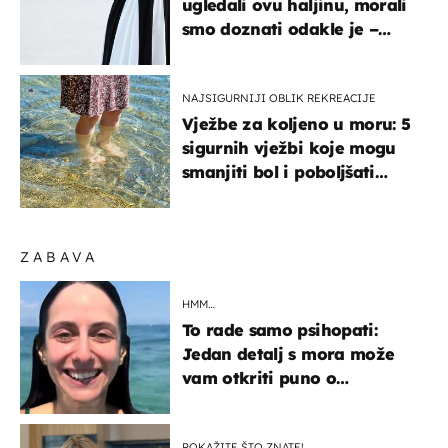
ugledali ovu haljinu, morali
smo doznati odakle je –
košta samo 18 eura
NAJSIGURNIJI OBLIK REKREACIJE
Vježbe za koljeno u moru: 5
sigurnih vježbi koje mogu
smanjiti bol i poboljšati
pokretljivost
ZABAVA
HMM…
To rade samo psihopati:
Jedan detalj s mora može
vam otkriti puno o
prijateljima
POKAŽITE ŠTO ZNATE!