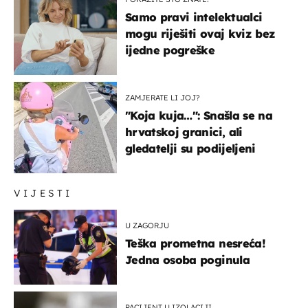
Samo pravi intelektualci
mogu riješiti ovaj kviz bez
ijedne pogreške
ZAMJERATE LI JOJ?
"Koja kuja…": Snašla se na
hrvatskoj granici, ali
gledatelji su podijeljeni
VIJESTI
U ZAGORJU
Teška prometna nesreća!
Jedna osoba poginula
PACIJENT U IZOLACIJI