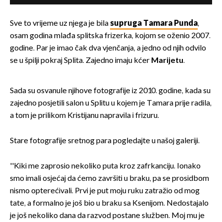
Sve to vrijeme uz njega je bila
supruga Tamara Punda
,
osam godina mlađa splitska frizerka, kojom se oženio 2007.
godine. Par je imao čak dva vjenčanja, a jedno od njih odvilo
se u špilji pokraj Splita. Zajedno imaju kćer
Marijetu
.
Sada su osvanule njihove fotografije iz 2010. godine, kada su
zajedno posjetili salon u Splitu u kojem je Tamara prije radila,
a tom je prilikom Kristijanu napravila i frizuru.
Stare fotografije sretnog para pogledajte u našoj galeriji.
''Kiki me zaprosio nekoliko puta kroz zafrkanciju. Ionako
smo imali osjećaj da ćemo završiti u braku, pa se prosidbom
nismo opterećivali. Prvi je put moju ruku zatražio od mog
tate, a formalno je još bio u braku sa Ksenijom. Nedostajalo
je još nekoliko dana da razvod postane služben. Moj mu je