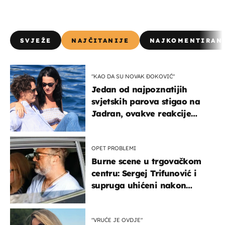
SVJEŽE
NAJČITANIJE
NAJKOMENTIRAN
"KAO DA SU NOVAK ĐOKOVIĆ"
Jedan od najpoznatijih
svjetskih parova stigao na
Jadran, ovakve reakcije
vjerojatno nisu očekivali
OPET PROBLEMI
Burne scene u trgovačkom
centru: Sergej Trifunović i
supruga uhićeni nakon
svađe!
"VRUĆE JE OVDJE"