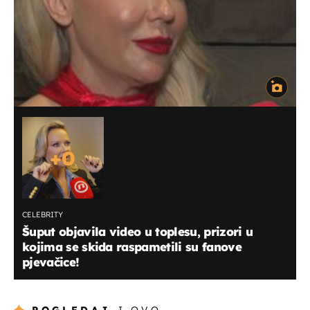
+
0
CELEBRITY
Šuput objavila video u toplesu, prizori u
kojima se skida raspametili su fanove
pjevačice!
POGLEDAJ
I OVO