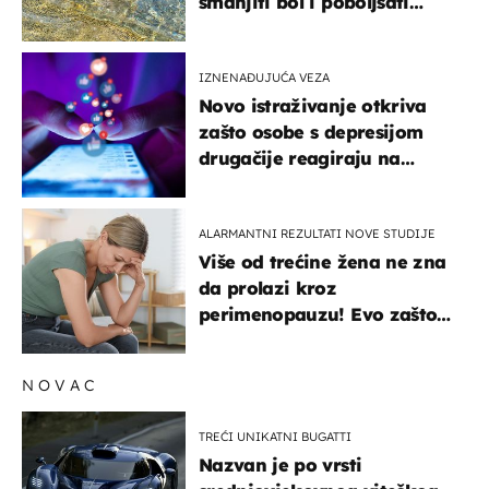
smanjiti bol i poboljšati
pokretljivost
IZNENAĐUJUĆA VEZA
Novo istraživanje otkriva
zašto osobe s depresijom
drugačije reagiraju na
lajkove
ALARMANTNI REZULTATI NOVE STUDIJE
Više od trećine žena ne zna
da prolazi kroz
perimenopauzu! Evo zašto
su simptomi toliko
zbunjujući
NOVAC
TREĆI UNIKATNI BUGATTI
Nazvan je po vrsti