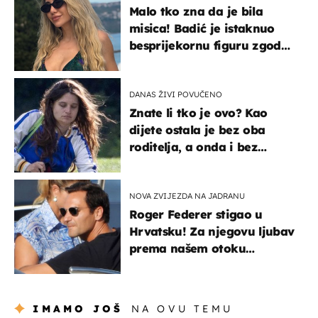
Malo tko zna da je bila
misica! Badić je istaknuo
besprijekornu figuru zgodne
voditeljice
DANAS ŽIVI POVUČENO
Znate li tko je ovo? Kao
dijete ostala je bez oba
roditelja, a onda i bez
milijuna koje je trebala
naslijediti
NOVA ZVIJEZDA NA JADRANU
Roger Federer stigao u
Hrvatsku! Za njegovu ljubav
prema našem otoku
zaslužan je jedan poznati
Hrvat
IMAMO JOŠ
NA OVU TEMU