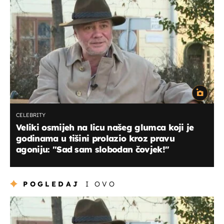
CELEBRITY
Veliki osmijeh na licu našeg glumca koji je
godinama u tišini prolazio kroz pravu
agoniju: "Sad sam slobodan čovjek!"
POGLEDAJ
I OVO