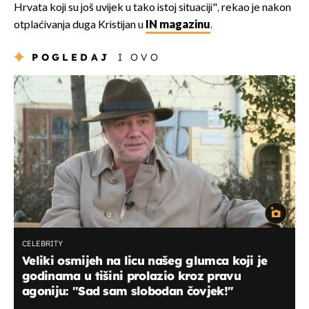
Hrvata koji su još uvijek u tako istoj situaciji", rekao je nakon
otplaćivanja duga Kristijan u
IN magazinu
.
POGLEDAJ
I OVO
CELEBRITY
Veliki osmijeh na licu našeg glumca koji je
godinama u tišini prolazio kroz pravu
agoniju: "Sad sam slobodan čovjek!"