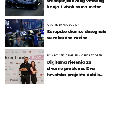
srednjovjekovnog viteškog
konja i visok samo metar
OVO JE 10 NAJBOLJIH
Europske dionice dosegnule
su rekordne razine
POKROVITELJ PHILIP MORRIS ZAGREB
Digitalna rješenja za
stvarne probleme: Dva
hrvatska projekta dobila
potporu za razvoj