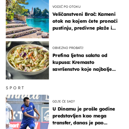
VODIČ PO OTOKU
Veličanstveni Brač: Kameni
otok na kojem ćete pronaći
pustinju, predivne plaže i
uzbudljivu hranu
OBVEZNO PROBATI!
Prefina ljetna salata od
kupusa: Kremasto
savršenstvo koje najbolje
paše uz pečeno meso
SPORT
GDJE ĆE SAD?
U Dinamu je prošle godine
predstavljen kao mega
transfer, danas je pao