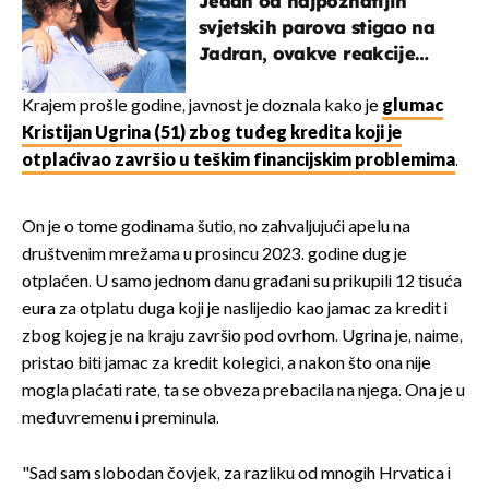
Jedan od najpoznatijih
svjetskih parova stigao na
Jadran, ovakve reakcije
vjerojatno nisu očekivali
Krajem prošle godine, javnost je doznala kako je
glumac
Kristijan Ugrina (51) zbog tuđeg kredita koji je
otplaćivao završio u teškim financijskim problemima
.
On je o tome godinama šutio, no zahvaljujući apelu na
društvenim mrežama u prosincu 2023. godine dug je
otplaćen. U samo jednom danu građani su prikupili 12 tisuća
eura za otplatu duga koji je naslijedio kao jamac za kredit i
zbog kojeg je na kraju završio pod ovrhom. Ugrina je, naime,
pristao biti jamac za kredit kolegici, a nakon što ona nije
mogla plaćati rate, ta se obveza prebacila na njega. Ona je u
međuvremenu i preminula.
"Sad sam slobodan čovjek, za razliku od mnogih Hrvatica i