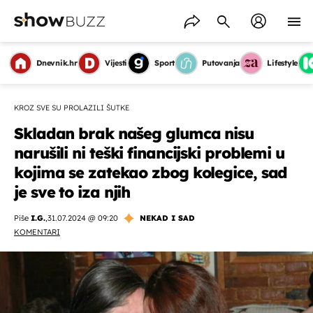
Dnevnik.hr
Vijesti
Sport
Putovanja
Lifestyle
KROZ SVE SU PROLAZILI ŠUTKE
Skladan brak našeg glumca nisu
narušili ni teški financijski problemi u
kojima se zatekao zbog kolegice, sad
je sve to iza njih
Piše
I.G.
,
31.07.2024 @ 09:20
NEKAD I SAD
KOMENTARI
OMOGUĆI OBAVIJESTI