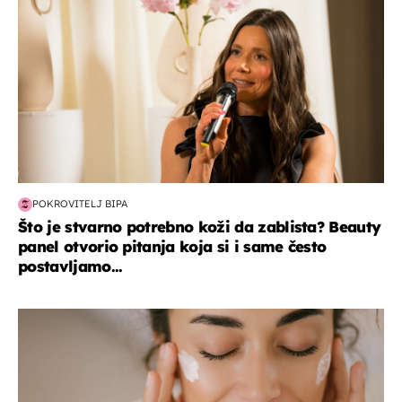
POKROVITELJ BIPA
Što je stvarno potrebno koži da zablista? Beauty
panel otvorio pitanja koja si i same često
postavljamo...
moda & ljepota