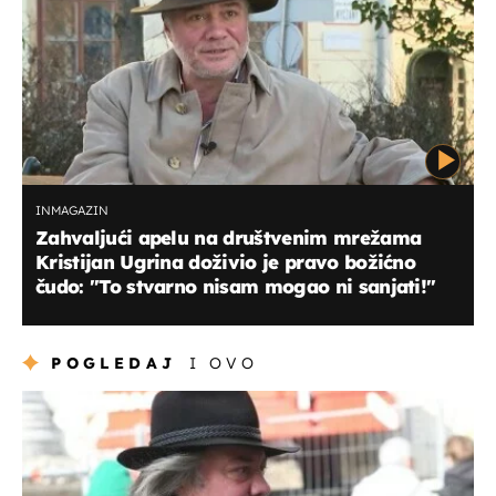
INMAGAZIN
Zahvaljući apelu na društvenim mrežama
Kristijan Ugrina doživio je pravo božićno
čudo: "To stvarno nisam mogao ni sanjati!"
POGLEDAJ
I OVO