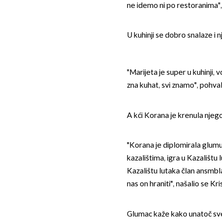
ne idemo ni po restoranima", i
U kuhinji se dobro snalaze i 
"Marijeta je super u kuhinji, 
zna kuhat, svi znamo", pohvalio
A kći Korana je krenula nje
"Korana je diplomirala glumu
kazalištima, igra u Kazalištu 
Kazalištu lutaka član ansmbla
nas on hraniti", našalio se Kris
Glumac kaže kako unatoč svemu