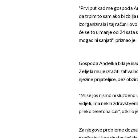
"Prvi put kad me gospođa An
da trpim to sam ako bi zbilja
izorganizirala i taj račun i o
će se to u manje od 24 sata 
mogao ni sanjati", priznao je.
Gospođa Anđelka bila je inače
Željela mu je izraziti zahvalno
njezine prijateljice, bez obzir
"Mi se još nismo ni službeno
vidjeli, ima nekih zdravstven
preko telefona čuli", otkrio je
Za njegove probleme doznalo 