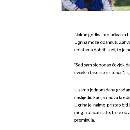
Nakon godina otplaćivanja t
Ugrina može odahnuti. Zahval
uplatama dobrih ljudi, to je p
"Sad sam slobodan čovjek da, 
uvijek u tako istoj situaciji", iz
U samo jednom danu građani su
naslijedio kao jamac za kredi
Ugrina je, naime, pristao biti
mogla plaćati rate, ta se ob
preminula.