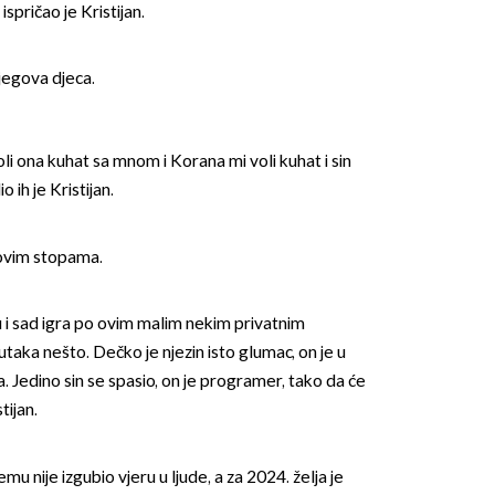
spričao je Kristijan.
njegova djeca.
voli ona kuhat sa mnom i Korana mi voli kuhat i sin
 ih je Kristijan.
govim stopama.
 i sad igra po ovim malim nekim privatnim
lutaka nešto. Dečko je njezin isto glumac, on je u
. Jedino sin se spasio, on je programer, tako da će
tijan.
 nije izgubio vjeru u ljude, a za 2024. želja je