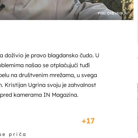
Foto: DNEVNIK.hr
a doživio je pravo blagdansko čudo. U
oblemima našao se otplaćujući tuđi
 apelu na društvenim mrežama, u svega
. Kristijan Ugrina svoju je zahvalnost
o pred kamerama IN Magazina.
17
 se priča