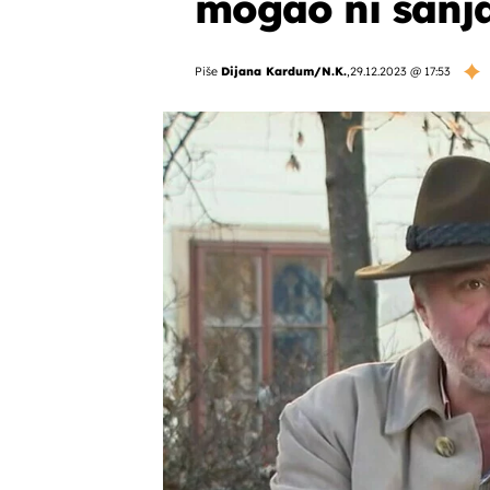
mogao ni sanja
Piše
Dijana Kardum/N.K.
,
29.12.2023 @ 17:53