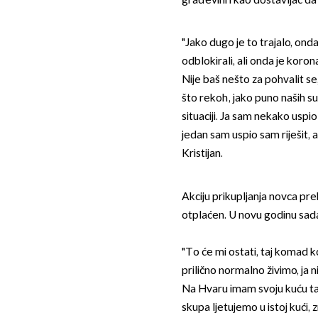
građevini i kao dostavljač da 
"Jako dugo je to trajalo, ond
odblokirali, ali onda je koron
Nije baš nešto za pohvalit se
što rekoh, jako puno naših su
situaciji. Ja sam nekako uspio
jedan sam uspio sam riješit, a
Kristijan.
Akciju prikupljanja novca pre
otplaćen. U novu godinu sad
"To će mi ostati, taj komad k
prilično normalno živimo, ja n
Na Hvaru imam svoju kuću tak
skupa ljetujemo u istoj kući,