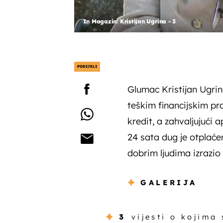
In Magazin: Kristijan Ugrina - 3
PODIJELI
Glumac Kristijan Ugrin
teškim financijskim pr
kredit, a zahvaljujući
24 sata dug je otplaćen
dobrim ljudima izrazi
GALERIJA
3
vijesti o kojima