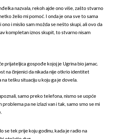
đelka nazvala, rekoh ajde ono više, zašto stvarno
 netko želio mi pomoć. I onda je ona sve to sama
vo i ono i mislio sam možda se nešto skupi, ali ovo da
sav kompletan iznos skupit, to stvarno nisam
OMOGUĆI OBAVIJESTI
 prijateljica gospođe kojoj je Ugrina bio jamac.
st na činjenici da nikada nije otkrio identitet
a na tešku situaciju u koju ga je dovela.
 upoznali, samo preko telefona, nismo se uopće
ih problema pa ne izlazi van i tak, samo smo se mi
.
se tek prije koju godinu, kada je radio na