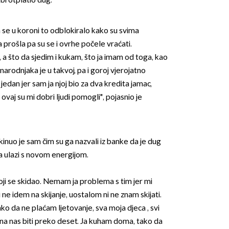
bi otplatio dug.
a se u koroni to odblokiralo kako su svima
a prošla pa su se i ovrhe počele vraćati.
, a što da sjedim i kukam, što ja imam od toga, kao
narodnjaka je u takvoj, pa i goroj vjerojatno
 jedan jer sam ja njoj bio za dva kredita jamac,
 ovaj su mi dobri ljudi pomogli", pojasnio je
kinuo je sam čim su ga nazvali iz banke da je dug
a ulazi s novom energijom.
oji se skidao. Nemam ja problema s tim jer mi
i ne idem na skijanje, uostalom ni ne znam skijati.
o da ne plaćam ljetovanje, sva moja djeca , svi
 zna nas biti preko deset. Ja kuham doma, tako da