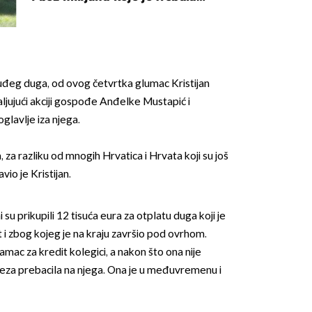
naslijediti
uđeg duga, od ovog četvrtka glumac Kristijan
jujući akciji gospođe Anđelke Mustapić i
oglavlje iza njega.
za razliku od mnogih Hrvatica i Hrvata koji su još
javio je Kristijan.
 prikupili 12 tisuća eura za otplatu duga koji je
t i zbog kojeg je na kraju završio pod ovrhom.
 jamac za kredit kolegici, a nakon što ona nije
veza prebacila na njega. Ona je u međuvremenu i