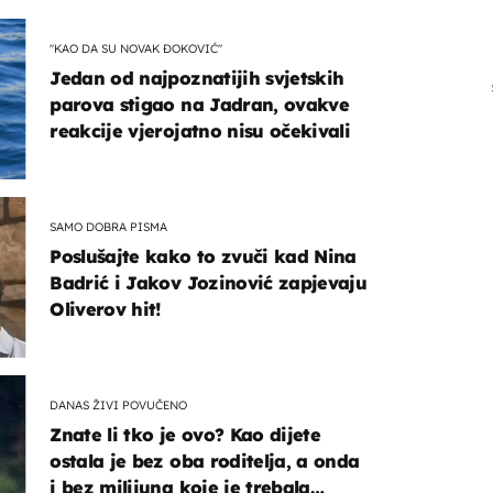
"KAO DA SU NOVAK ĐOKOVIĆ"
Jedan od najpoznatijih svjetskih
parova stigao na Jadran, ovakve
reakcije vjerojatno nisu očekivali
SAMO DOBRA PISMA
Poslušajte kako to zvuči kad Nina
Badrić i Jakov Jozinović zapjevaju
Oliverov hit!
DANAS ŽIVI POVUČENO
Znate li tko je ovo? Kao dijete
ostala je bez oba roditelja, a onda
i bez milijuna koje je trebala