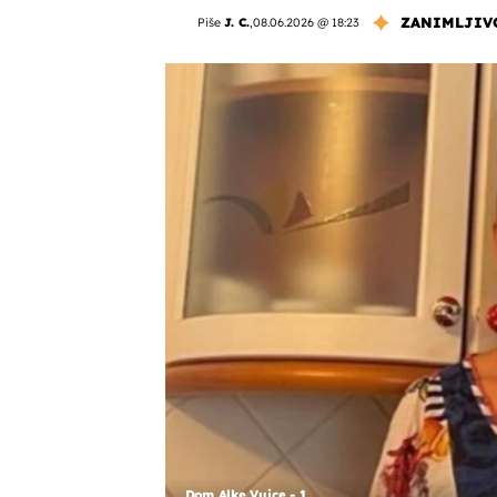
ZANIMLJIV
Piše
J. C.
,
08.06.2026 @ 18:23
Dom Alke Vuice - 1