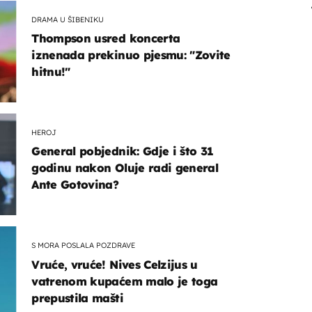
DRAMA U ŠIBENIKU
Thompson usred koncerta
iznenada prekinuo pjesmu: "Zovite
hitnu!"
HEROJ
General pobjednik: Gdje i što 31
godinu nakon Oluje radi general
Ante Gotovina?
S MORA POSLALA POZDRAVE
Vruće, vruće! Nives Celzijus u
vatrenom kupaćem malo je toga
prepustila mašti