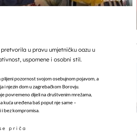
 pretvorila u pravu umjetničku oazu u
ativnost, uspomene i osobni stil.
 plijeni pozornost svojom osebujnom pojavom, a
ja i njezin dom u zagrebačkom Borovju.
koje povremeno dijeli na društvenim mrežama,
ina kuća uređena baš poput nje same –
i i bez kompromisa.
 se priča