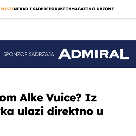
IVOSTI
NEKAD I SAD
PREPORUKE
INMAGAZIN
CLUBZONE
om Alke Vuice? Iz
a ulazi direktno u