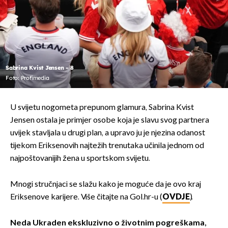
Sabrina Kvist Jensen - 8
Foto: Profimedia
U svijetu nogometa prepunom glamura, Sabrina Kvist
Jensen ostala je primjer osobe koja je slavu svog partnera
uvijek stavljala u drugi plan, a upravo ju je njezina odanost
tijekom Eriksenovih najtežih trenutaka učinila jednom od
najpoštovanijih žena u sportskom svijetu.
Mnogi stručnjaci se slažu kako je moguće da je ovo kraj
Eriksenove karijere. Više čitajte na Gol.hr-u (
OVDJE
).
Neda Ukraden ekskluzivno o životnim pogreškama,