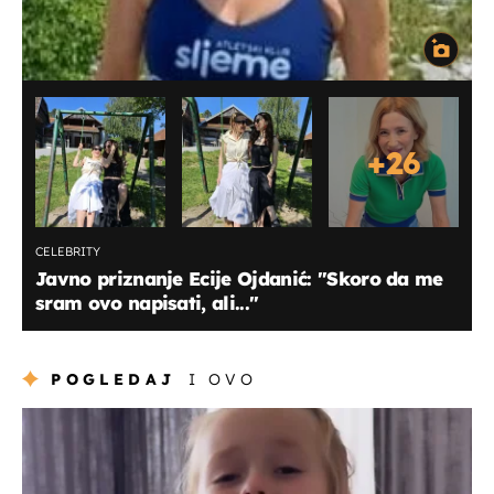
+
26
CELEBRITY
Javno priznanje Ecije Ojdanić: "Skoro da me
sram ovo napisati, ali..."
POGLEDAJ
I OVO