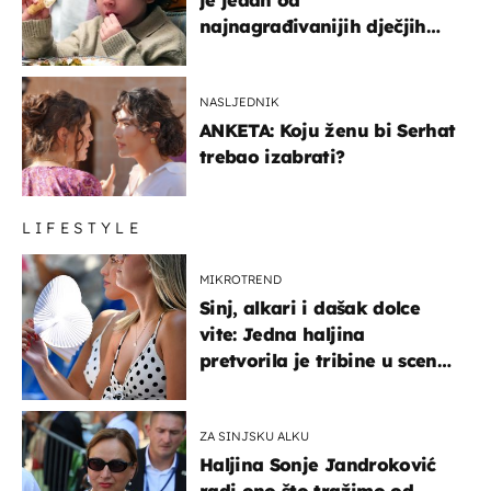
je jedan od
najnagrađivanijih dječjih
glumaca
NASLJEDNIK
ANKETA: Koju ženu bi Serhat
trebao izabrati?
LIFESTYLE
MIKROTREND
Sinj, alkari i dašak dolce
vite: Jedna haljina
pretvorila je tribine u scenu
iz talijanskog filma
ZA SINJSKU ALKU
Haljina Sonje Jandroković