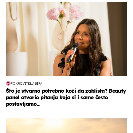
moda & ljepota
POKROVITELJ BIPA
Što je stvarno potrebno koži da zablista? Beauty
panel otvorio pitanja koja si i same često
postavljamo...
zanimljivosti