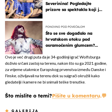
Severinina! Pogledajte
prizore sa spektakla koji je
rasprodan mjesec dana
ranije
PONOVNO POD POVEĆALOM
Što se sve događalo na
hrvatskom otoku pod
osramoćenim glumcem?
Bizarni prizori i danas
izazivaju nevjericu
Ovo je već drugi puta da je 34-godišnji igrač Wolfsburga
doživio srčani zastoj na terenu, nakon što su ga 2021. godine,
za vrijeme utakmice Europskog prvenstva između Danske i
Finske, oživljavali na terenu dok su suigrači okružili kako
gledatelji i kamere ne bi snimali teške trenutke.
Što mislite o temi?
Pišite u komentaru.
GALERIJA