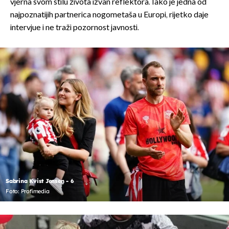
vjerna svom stilu života izvan reflektora. Iako je jedna od
najpoznatijih partnerica nogometaša u Europi, rijetko daje
intervjue i ne traži pozornost javnosti.
Sabrina Kvist Jensen - 6
Foto: Profimedia