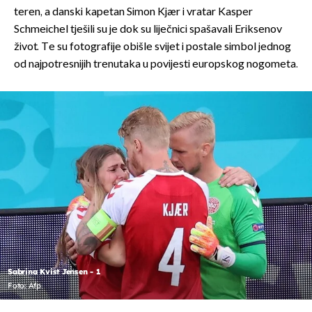
teren, a danski kapetan Simon Kjær i vratar Kasper
Schmeichel tješili su je dok su liječnici spašavali Eriksenov
život. Te su fotografije obišle svijet i postale simbol jednog
od najpotresnijih trenutaka u povijesti europskog nogometa.
Sabrina Kvist Jensen - 1
Foto: Afp