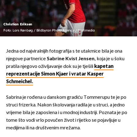
Christian Eriksen
Foto: Lars Rønbøg / Bildbyran Photo Agency / Profimedia
Jedna od najviralnijih fotografija s te utakmice bila je ona
njegove partnerice
Sabrine Kvist Jensen,
koja je u šoku
pratila njegovo oživljavanje dok su je tješili
kapetan
reprezentacije Simon Kjaer i vratar Kasper
Schmeichel.
Sabrina je rođena u danskom gradiću Tommerupu te je po
struci frizerka. Nakon školovanja radila je u struci, a jedno
vrijeme bila je zaposlena i u modnoj industriji. Poznata je po
tome što vodi vrlo povučen život i rijetko se pojavljuje u
medijima ili na društvenim mrežama.