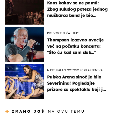
Kaos kakav se ne pamti:
Zbog suludog poteza jednog
muškarca bend je bio
prisiljen prekinuti nastup
PRED 20 TISUĆA LJUDI
Thompson izazvao ovacije
već na početku koncerta:
"Što ću kad sam slab..."
NASTUPALA S GOTOVO 70 GLAZBENIKA
Pulska Arena sinoć je bila
Severinina! Pogledajte
prizore sa spektakla koji je
rasprodan mjesec dana
ranije
IMAMO JOŠ
NA OVU TEMU