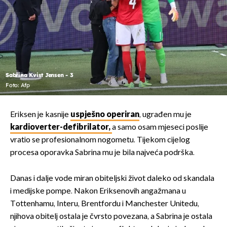
Sabrina Kvist Jensen - 3
Foto: Afp
Eriksen je kasnije
uspješno operiran
, ugrađen mu je
kardioverter-defibrilator,
a samo osam mjeseci poslije
vratio se profesionalnom nogometu. Tijekom cijelog
procesa oporavka Sabrina mu je bila najveća podrška.
Danas i dalje vode miran obiteljski život daleko od skandala
i medijske pompe. Nakon Eriksenovih angažmana u
Tottenhamu, Interu, Brentfordu i Manchester Unitedu,
njihova obitelj ostala je čvrsto povezana, a Sabrina je ostala