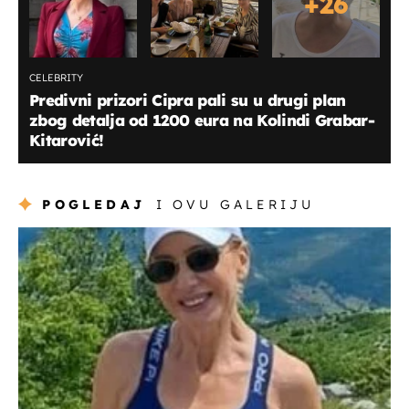
+
26
CELEBRITY
Predivni prizori Cipra pali su u drugi plan
zbog detalja od 1200 eura na Kolindi Grabar-
Kitarović!
POGLEDAJ
I OVU GALERIJU