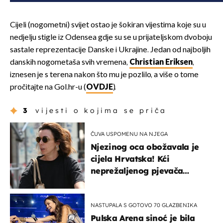
Cijeli (nogometni) svijet ostao je šokiran vijestima koje su u
nedjelju stigle iz Odensea gdje su se u prijateljskom dvoboju
sastale reprezentacije Danske i Ukrajine. Jedan od najboljih
danskih nogometaša svih vremena,
Christian Eriksen
,
iznesen je s terena nakon što mu je pozlilo, a više o tome
pročitajte na Gol.hr-u (
OVDJE
).
3
vijesti o kojima se priča
ČUVA USPOMENU NA NJEGA
Njezinog oca obožavala je
cijela Hrvatska! Kći
neprežaljenog pjevača
projurila špicom na dva
kotača
NASTUPALA S GOTOVO 70 GLAZBENIKA
Pulska Arena sinoć je bila