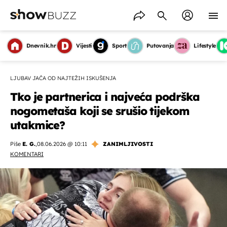
Dnevnik.hr
Vijesti
Sport
Putovanja
Lifestyle
LJUBAV JAČA OD NAJTEŽIH ISKUŠENJA
Tko je partnerica i najveća podrška
nogometaša koji se srušio tijekom
utakmice?
Piše
E. G.
,
08.06.2026 @ 10:11
ZANIMLJIVOSTI
KOMENTARI
OMOGUĆI OBAVIJESTI