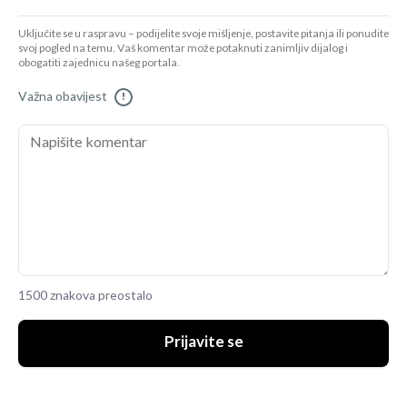
Uključite se u raspravu – podijelite svoje mišljenje, postavite pitanja ili ponudite
svoj pogled na temu. Vaš komentar može potaknuti zanimljiv dijalog i
obogatiti zajednicu našeg portala.
Važna obavijest
!
1500 znakova preostalo
Prijavite se