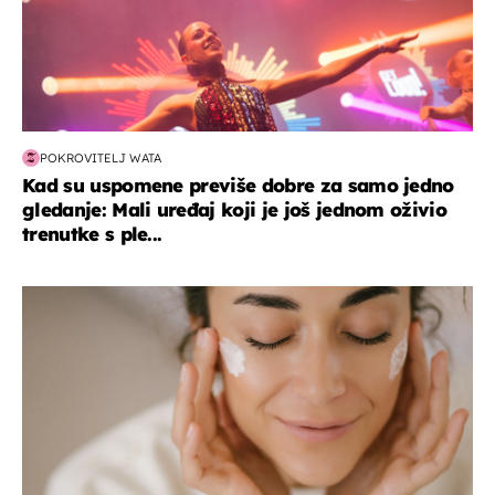
POKROVITELJ WATA
Kad su uspomene previše dobre za samo jedno
gledanje: Mali uređaj koji je još jednom oživio
trenutke s ple...
moda & ljepota