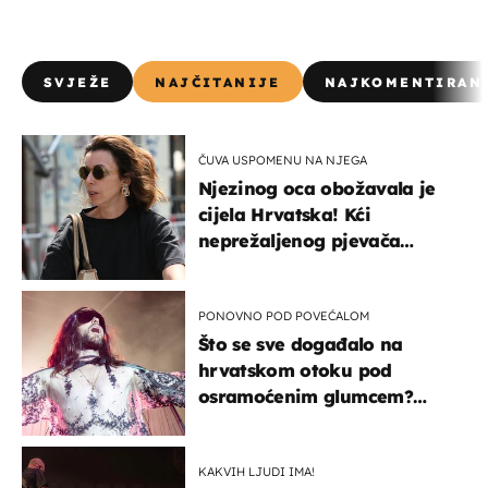
SVJEŽE
NAJČITANIJE
NAJKOMENTIRAN
ČUVA USPOMENU NA NJEGA
Njezinog oca obožavala je
cijela Hrvatska! Kći
neprežaljenog pjevača
projurila špicom na dva
kotača
PONOVNO POD POVEĆALOM
Što se sve događalo na
hrvatskom otoku pod
osramoćenim glumcem?
Bizarni prizori i danas
izazivaju nevjericu
KAKVIH LJUDI IMA!