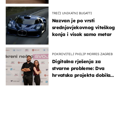
TREĆI UNIKATNI BUGATTI
Nazvan je po vrsti
srednjovjekovnog viteškog
konja i visok samo metar
POKROVITELJ PHILIP MORRIS ZAGREB
Digitalna rješenja za
stvarne probleme: Dva
hrvatska projekta dobila
potporu za razvoj