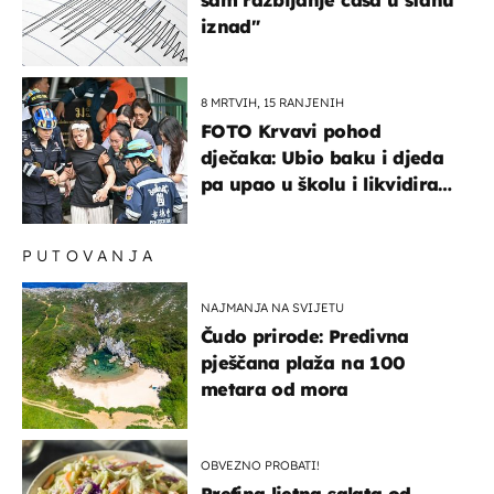
iznad"
8 MRTVIH, 15 RANJENIH
FOTO Krvavi pohod
dječaka: Ubio baku i djeda
pa upao u školu i likvidirao
pet nastavnika
PUTOVANJA
NAJMANJA NA SVIJETU
Čudo prirode: Predivna
pješčana plaža na 100
metara od mora
OBVEZNO PROBATI!
Prefina ljetna salata od