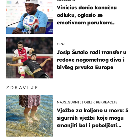
Vinicius donio konačnu
odluku, oglasio se
emotivnom porukom:
"Hvala vam svima"
OPA!
Josip Šutalo radi transfer u
redove nogometnog diva i
bivšeg prvaka Europe
ZDRAVLJE
NAJSIGURNIJI OBLIK REKREACIJE
Vježbe za koljeno u moru: 5
sigurnih vježbi koje mogu
smanjiti bol i poboljšati
pokretljivost