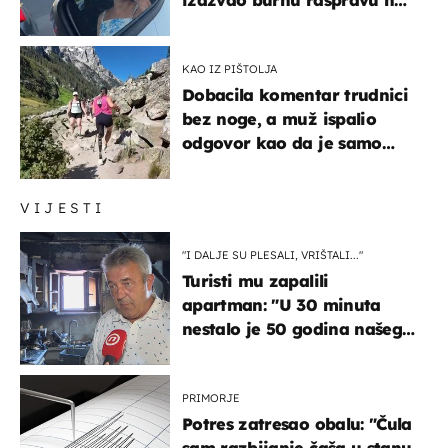
društvenim mrežama
KAO IZ PIŠTOLJA
Dobacila komentar trudnici
bez noge, a muž ispalio
odgovor kao da je samo
čekao…
VIJESTI
"I DALJE SU PLESALI, VRIŠTALI..."
Turisti mu zapalili
apartman: "U 30 minuta
nestalo je 50 godina našeg
života, supruga i ja ne
možemo oka sklopiti"
PRIMORJE
Potres zatresao obalu: "Čula
sam razbijanje čaša u stanu