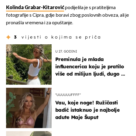
Kolinda Grabar-Kitarović
podijelila je s pratiteljima
fotografije s Cipra, gdje boravi zbog poslovnih obveza, ali je
pronašla vremena i za opuštanje.
3
vijesti o kojima se priča
U 27. GODINI
Preminula je mlada
influencerica koju je pratilo
više od milijun ljudi, dugo se
borila s opakom bolešću
"UUUUUUFFFF"
Vau, koje noge! Ružičasti
badić istaknuo je najbolje
adute Maje Šuput