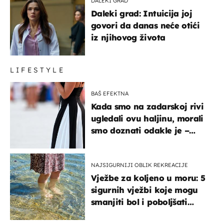
DALEKI GRAD
Daleki grad: Intuicija joj
govori da danas neće otići
iz njihovog života
LIFESTYLE
BAŠ EFEKTNA
Kada smo na zadarskoj rivi
ugledali ovu haljinu, morali
smo doznati odakle je –
košta samo 18 eura
NAJSIGURNIJI OBLIK REKREACIJE
Vježbe za koljeno u moru: 5
sigurnih vježbi koje mogu
smanjiti bol i poboljšati
pokretljivost