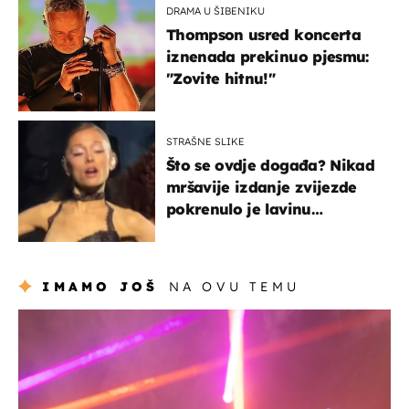
DRAMA U ŠIBENIKU
Thompson usred koncerta
iznenada prekinuo pjesmu:
"Zovite hitnu!"
STRAŠNE SLIKE
Što se ovdje događa? Nikad
mršavije izdanje zvijezde
pokrenulo je lavinu
zabrinutih komentara
IMAMO JOŠ
NA OVU TEMU
kultura & zabava