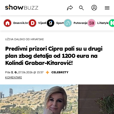
Dnevnik.hr
Vijesti
Sport
Putovanja
Lifestyle
UŽIVA DALEKO OD HRVATSKE
Predivni prizori Cipra pali su u drugi
plan zbog detalja od 1200 eura na
Kolindi Grabar-Kitarović!
Piše
I. G.
,
07.06.2026 @ 15:57
CELEBRITY
KOMENTARI
OMOGUĆI OBAVIJESTI