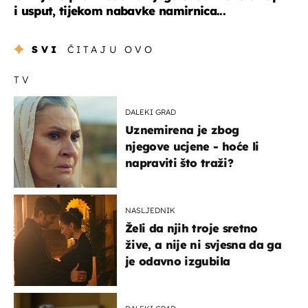
i usput, tijekom nabavke namirnica...
SVI
ČITAJU OVO
TV
DALEKI GRAD
Uznemirena je zbog
njegove ucjene - hoće li
napraviti što traži?
NASLJEDNIK
Želi da njih troje sretno
žive, a nije ni svjesna da ga
je odavno izgubila