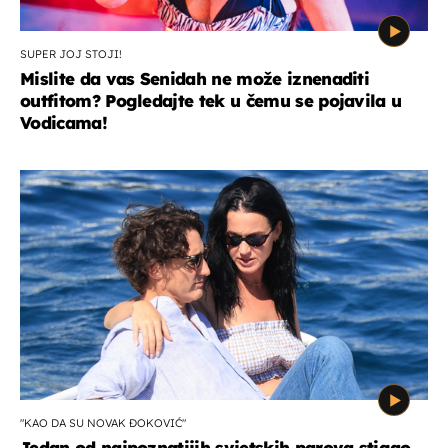
SUPER JOJ STOJI!
Mislite da vas Senidah ne može iznenaditi
outfitom? Pogledajte tek u čemu se pojavila u
Vodicama!
"KAO DA SU NOVAK ĐOKOVIĆ"
Jedan od najpoznatijih svjetskih parova stigao