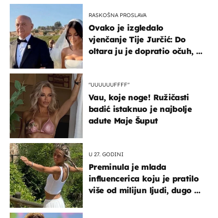
RASKOŠNA PROSLAVA
Ovako je izgledalo
vjenčanje Tije Jurčić: Do
oltara ju je dopratio očuh, a
slavilo se uz Olivera i Rozgu
"UUUUUUFFFF"
Vau, koje noge! Ružičasti
badić istaknuo je najbolje
adute Maje Šuput
U 27. GODINI
Preminula je mlada
influencerica koju je pratilo
više od milijun ljudi, dugo se
borila s opakom bolešću