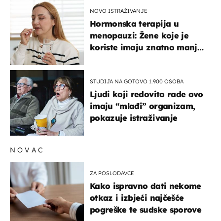
NOVO ISTRAŽIVANJE
Hormonska terapija u
menopauzi: Žene koje je
koriste imaju znatno manji
rizik od ovoga
STUDIJA NA GOTOVO 1.900 OSOBA
Ljudi koji redovito rade ovo
imaju “mlađi” organizam,
pokazuje istraživanje
NOVAC
ZA POSLODAVCE
Kako ispravno dati nekome
otkaz i izbjeći najčešće
pogreške te sudske sporove