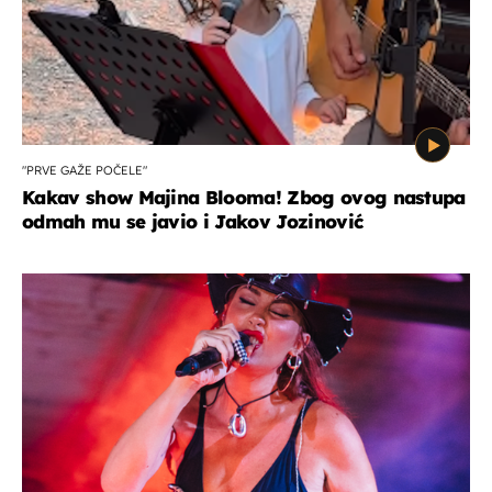
"PRVE GAŽE POČELE"
Kakav show Majina Blooma! Zbog ovog nastupa
odmah mu se javio i Jakov Jozinović