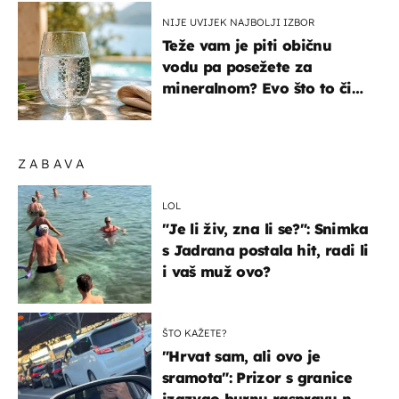
NIJE UVIJEK NAJBOLJI IZBOR
Teže vam je piti običnu
vodu pa posežete za
mineralnom? Evo što to čini
organizmu
ZABAVA
LOL
"Je li živ, zna li se?": Snimka
s Jadrana postala hit, radi li
i vaš muž ovo?
ŠTO KAŽETE?
"Hrvat sam, ali ovo je
sramota": Prizor s granice
izazvao burnu raspravu na