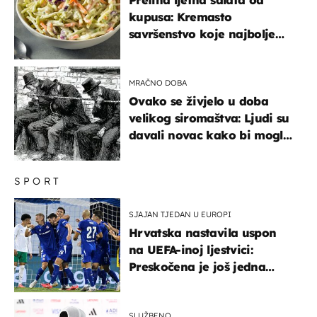
kupusa: Kremasto
savršenstvo koje najbolje
paše uz pečeno meso
MRAČNO DOBA
Ovako se živjelo u doba
velikog siromaštva: Ljudi su
davali novac kako bi mogli
spavati na konopcima
SPORT
SJAJAN TJEDAN U EUROPI
Hrvatska nastavila uspon
na UEFA-inoj ljestvici:
Preskočena je još jedna
država
SLUŽBENO