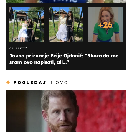
+
26
CELEBRITY
Javno priznanje Ecije Ojdanić: "Skoro da me
sram ovo napisati, ali..."
POGLEDAJ
I OVO