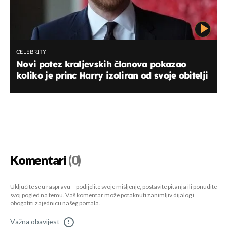
CELEBRITY
Novi potez kraljevskih članova pokazao
koliko je princ Harry izoliran od svoje obitelji
Komentari
(0)
Uključite se u raspravu – podijelite svoje mišljenje, postavite pitanja ili ponudite
svoj pogled na temu. Vaš komentar može potaknuti zanimljiv dijalog i
obogatiti zajednicu našeg portala.
Važna obavijest
!