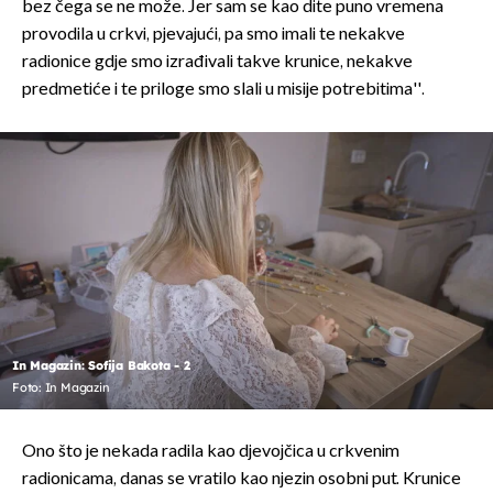
bez čega se ne može. Jer sam se kao dite puno vremena
provodila u crkvi, pjevajući, pa smo imali te nekakve
radionice gdje smo izrađivali takve krunice, nekakve
predmetiće i te priloge smo slali u misije potrebitima''.
In Magazin: Sofija Bakota - 2
Foto: In Magazin
Ono što je nekada radila kao djevojčica u crkvenim
radionicama, danas se vratilo kao njezin osobni put. Krunice