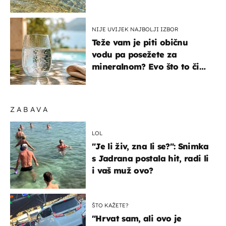
pokretljivost
NIJE UVIJEK NAJBOLJI IZBOR
Teže vam je piti običnu
vodu pa posežete za
mineralnom? Evo što to čini
organizmu
ZABAVA
LOL
"Je li živ, zna li se?": Snimka
s Jadrana postala hit, radi li
i vaš muž ovo?
ŠTO KAŽETE?
"Hrvat sam, ali ovo je