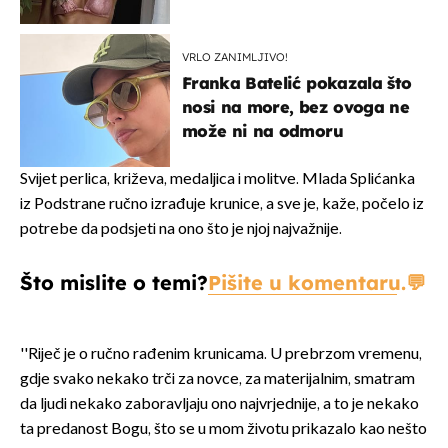
VRLO ZANIMLJIVO!
Franka Batelić pokazala što
nosi na more, bez ovoga ne
može ni na odmoru
Svijet perlica, križeva, medaljica i molitve. Mlada Splićanka
iz Podstrane ručno izrađuje krunice, a sve je, kaže, počelo iz
potrebe da podsjeti na ono što je njoj najvažnije.
Što mislite o temi?
Pišite u komentaru.
''Riječ je o ručno rađenim krunicama. U prebrzom vremenu,
gdje svako nekako trči za novce, za materijalnim, smatram
da ljudi nekako zaboravljaju ono najvrjednije, a to je nekako
ta predanost Bogu, što se u mom životu prikazalo kao nešto