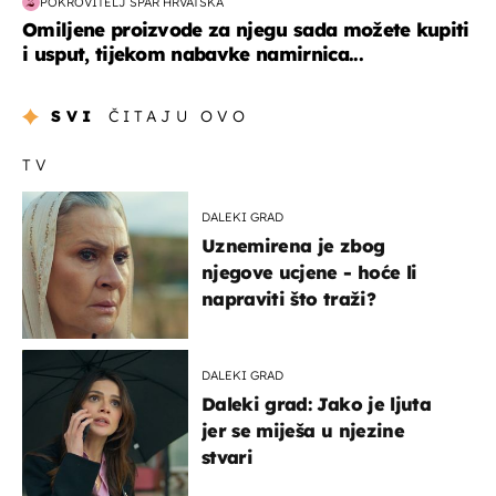
POKROVITELJ SPAR HRVATSKA
Omiljene proizvode za njegu sada možete kupiti
i usput, tijekom nabavke namirnica...
SVI
ČITAJU OVO
TV
DALEKI GRAD
Uznemirena je zbog
njegove ucjene - hoće li
napraviti što traži?
DALEKI GRAD
Daleki grad: Jako je ljuta
jer se miješa u njezine
stvari