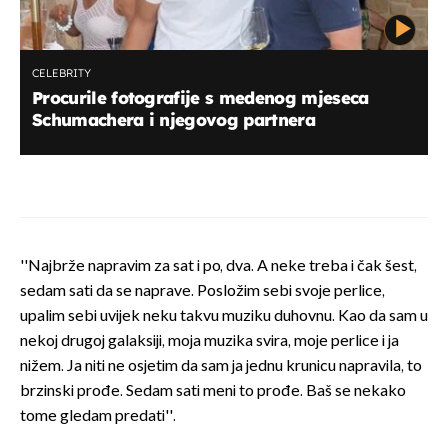
CELEBRITY
Procurile fotografije s medenog mjeseca
Schumachera i njegovog partnera
''Najbrže napravim za sat i po, dva. A neke treba i čak šest,
sedam sati da se naprave. Posložim sebi svoje perlice,
upalim sebi uvijek neku takvu muziku duhovnu. Kao da sam u
nekoj drugoj galaksiji, moja muzika svira, moje perlice i ja
nižem. Ja niti ne osjetim da sam ja jednu krunicu napravila, to
brzinski prođe. Sedam sati meni to prođe. Baš se nekako
tome gledam predati''.