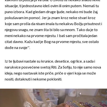
kakvom bi putu ja prva bila. U životu te nekako snađu neke
situacije, ti jednostavno ideš ovim ili onim putem. Nemaš tu
puno izbora. Kad gledam druge ljude, nekako mi bude žaj,
pokušavam im pomoć. Jer ja znam kroz neke stvari kroz
koje sam prošla da nisam imala tu nekakvu Božju prisutnost i
njegovu snagu, ne znam šta bi bilo sa mnom. Tako da je to
meni nekako na prvome mjestu. I baš sam pročitala jedan
citat davno. Kažu kad je Bog na prvome mjestu, sve ostalo
dođe na svoje''.
Iz te ljubavi nastale su krunice, desetice, ogrlice, a sada i
narukvice posvećene svetoj Riti. Za Sofiju, to nije samo nova
ideja, nego nastavak iste priče, priče o vjeri koja se može
nositi, dotaknuti i nekome pokloniti.