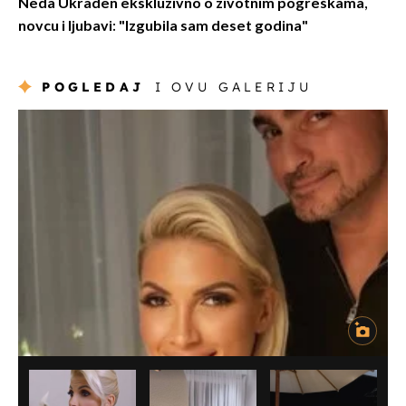
Neda Ukraden ekskluzivno o životnim pogreškama,
novcu i ljubavi: "Izgubila sam deset godina"
POGLEDAJ
I OVU GALERIJU