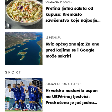
OBVEZNO PROBATI!
Prefina ljetna salata od
kupusa: Kremasto
savršenstvo koje najbolje
paše uz pečeno meso
15 PITANJA
Kviz općeg znanja: Za one
pred kojima se i Google
može sakriti
SPORT
SJAJAN TJEDAN U EUROPI
Hrvatska nastavila uspon
na UEFA-inoj ljestvici:
Preskočena je još jedna
država