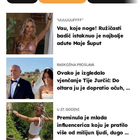
"UUUUUUFFFF"
Vau, koje noge! Ružičasti
badić istaknuo je najbolje
adute Maje Šuput
RASKOŠNA PROSLAVA
Ovako je izgledalo
vjenčanje Tije Jurčić: Do
oltara ju je dopratio očuh, a
slavilo se uz Olivera i Rozgu
U 27. GODINI
Preminula je mlada
influencerica koju je pratilo
više od milijun ljudi, dugo se