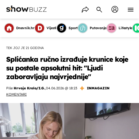
Dnevnik.hr
Vijesti
Sport
Putovanja
Lifestyle
TEK JOJ JE 21 GODINA
Splićanka ručno izrađuje krunice koje
su postale apsolutni hit: ''Ljudi
zaboravljaju najvrjednije''
Piše
Hrvoje Krolo/I.G.
,
04.06.2026 @ 18:23
INMAGAZIN
KOMENTARI
OMOGUĆI OBAVIJESTI