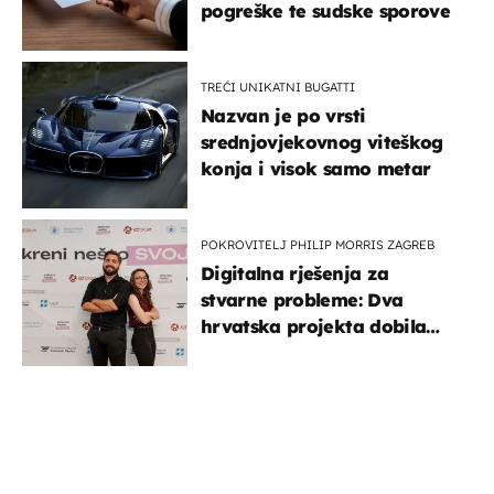
pogreške te sudske sporove
TREĆI UNIKATNI BUGATTI
Nazvan je po vrsti
srednjovjekovnog viteškog
konja i visok samo metar
POKROVITELJ PHILIP MORRIS ZAGREB
Digitalna rješenja za
stvarne probleme: Dva
hrvatska projekta dobila
potporu za razvoj