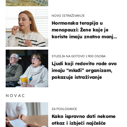
pokretljivost
NOVO ISTRAŽIVANJE
Hormonska terapija u
menopauzi: Žene koje je
koriste imaju znatno manji
rizik od ovoga
STUDIJA NA GOTOVO 1.900 OSOBA
Ljudi koji redovito rade ovo
imaju “mlađi” organizam,
pokazuje istraživanje
NOVAC
ZA POSLODAVCE
Kako ispravno dati nekome
otkaz i izbjeći najčešće