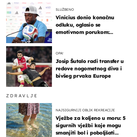
SLUŽBENO
Vinicius donio konačnu
odluku, oglasio se
emotivnom porukom:
"Hvala vam svima"
OPA!
Josip Šutalo radi transfer u
redove nogometnog diva i
bivšeg prvaka Europe
ZDRAVLJE
NAJSIGURNIJI OBLIK REKREACIJE
Vježbe za koljeno u moru: 5
sigurnih vježbi koje mogu
smanjiti bol i poboljšati