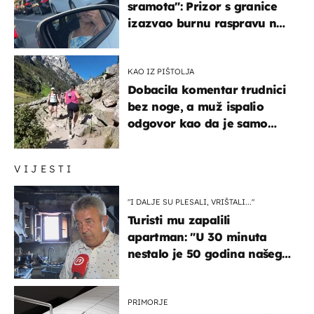
sramota": Prizor s granice
izazvao burnu raspravu na
društvenim mrežama
KAO IZ PIŠTOLJA
Dobacila komentar trudnici
bez noge, a muž ispalio
odgovor kao da je samo
čekao…
VIJESTI
"I DALJE SU PLESALI, VRIŠTALI..."
Turisti mu zapalili
apartman: "U 30 minuta
nestalo je 50 godina našeg
života, supruga i ja ne
možemo oka sklopiti"
PRIMORJE