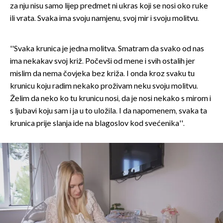
za nju nisu samo lijep predmet ni ukras koji se nosi oko ruke
ili vrata. Svaka ima svoju namjenu, svoj mir i svoju molitvu.
''Svaka krunica je jedna molitva. Smatram da svako od nas
ima nekakav svoj križ. Počevši od mene i svih ostalih jer
mislim da nema čovjeka bez križa. I onda kroz svaku tu
krunicu koju radim nekako proživam neku svoju molitvu.
Želim da neko ko tu krunicu nosi, da je nosi nekako s mirom i
s ljubavi koju sam i ja u to uložila. I da napomenem, svaka ta
krunica prije slanja ide na blagoslov kod svećenika''.