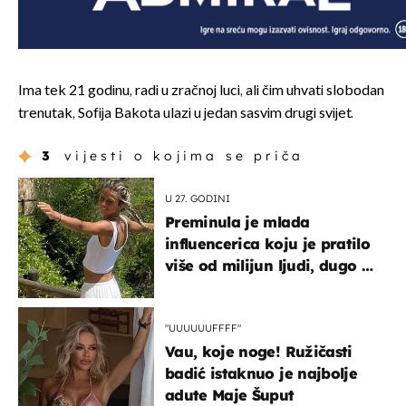
Ima tek 21 godinu, radi u zračnoj luci, ali čim uhvati slobodan
trenutak, Sofija Bakota ulazi u jedan sasvim drugi svijet.
3
vijesti o kojima se priča
U 27. GODINI
Preminula je mlada
influencerica koju je pratilo
više od milijun ljudi, dugo se
borila s opakom bolešću
"UUUUUUFFFF"
Vau, koje noge! Ružičasti
badić istaknuo je najbolje
adute Maje Šuput