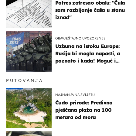
Potres zatresao obalu: "Čula
sam razbijanje čaša u stanu
iznad"
OBAVJEŠTAJNO UPOZORENJE
Uzbuna na istoku Europe:
Rusija bi mogla napasti, a
poznato i kada! Moguć i
kopneni upad u članicu
NATO-a
PUTOVANJA
NAJMANJA NA SVIJETU
Čudo prirode: Predivna
pješčana plaža na 100
metara od mora