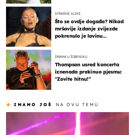
borila s opakom bolešću
STRAŠNE SLIKE
Što se ovdje događa? Nikad
mršavije izdanje zvijezde
pokrenulo je lavinu
zabrinutih komentara
DRAMA U ŠIBENIKU
Thompson usred koncerta
iznenada prekinuo pjesmu:
"Zovite hitnu!"
IMAMO JOŠ
NA OVU TEMU
kultura & zabava