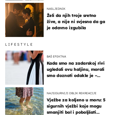
NASLJEDNIK
Želi da njih troje sretno
žive, a nije ni svjesna da ga
je odavno izgubila
LIFESTYLE
BAŠ EFEKTNA
Kada smo na zadarskoj rivi
ugledali ovu haljinu, morali
smo doznati odakle je –
košta samo 18 eura
NAJSIGURNIJI OBLIK REKREACIJE
Vježbe za koljeno u moru: 5
sigurnih vježbi koje mogu
smanjiti bol i poboljšati