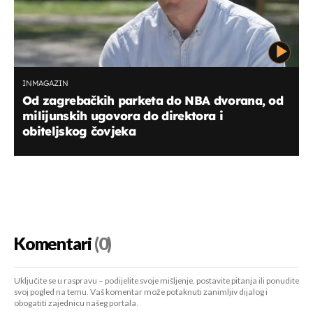
INMAGAZIN
Od zagrebačkih parketa do NBA dvorana, od
milijunskih ugovora do direktora i
obiteljskog čovjeka
Komentari
(0)
Uključite se u raspravu – podijelite svoje mišljenje, postavite pitanja ili ponudite
svoj pogled na temu. Vaš komentar može potaknuti zanimljiv dijalog i
obogatiti zajednicu našeg portala.