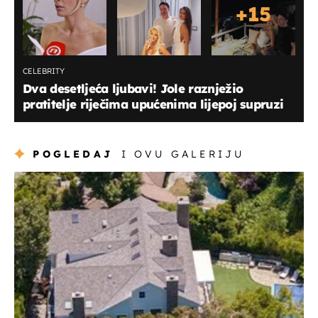
+
15
CELEBRITY
Dva desetljeća ljubavi! Jole raznježio
pratitelje riječima upućenima lijepoj supruzi
POGLEDAJ
I OVU GALERIJU