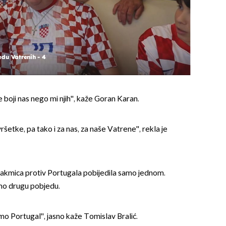
edu Vatrenih - 4
e boji nas nego mi njih'', kaže Goran Karan.
šetke, pa tako i za nas, za naše Vatrene'', rekla je
takmica protiv Portugala pobijedila samo jednom.
mo drugu pobjedu.
mo Portugal'', jasno kaže Tomislav Bralić.