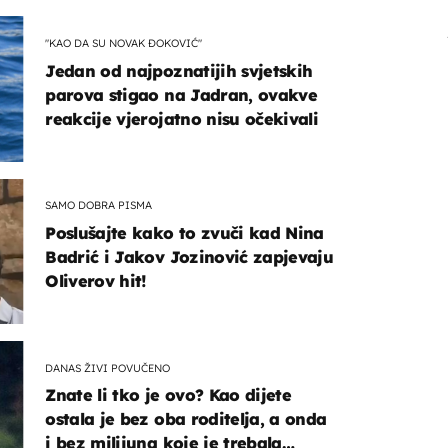
"KAO DA SU NOVAK ĐOKOVIĆ"
Jedan od najpoznatijih svjetskih
parova stigao na Jadran, ovakve
reakcije vjerojatno nisu očekivali
SAMO DOBRA PISMA
Poslušajte kako to zvuči kad Nina
Badrić i Jakov Jozinović zapjevaju
Oliverov hit!
DANAS ŽIVI POVUČENO
Znate li tko je ovo? Kao dijete
ostala je bez oba roditelja, a onda
i bez milijuna koje je trebala