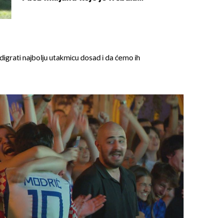
naslijediti
digrati najbolju utakmicu dosad i da ćemo ih