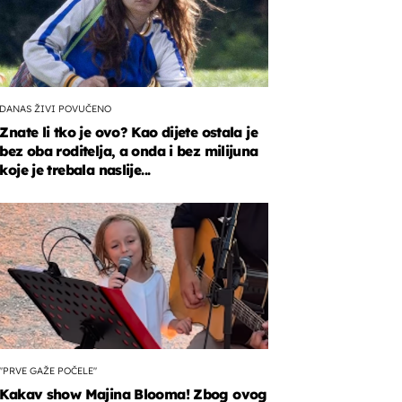
DANAS ŽIVI POVUČENO
Znate li tko je ovo? Kao dijete ostala je
bez oba roditelja, a onda i bez milijuna
koje je trebala naslije...
"PRVE GAŽE POČELE"
Kakav show Majina Blooma! Zbog ovog