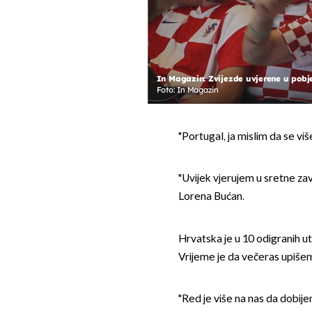
In Magazin: Zvijezde uvjerene u pobj
Foto: In Magazin
"Portugal, ja mislim da se viš
"Uvijek vjerujem u sretne zavr
Lorena Bućan.
Hrvatska je u 10 odigranih u
Vrijeme je da večeras upiše
"Red je više na nas da dobije