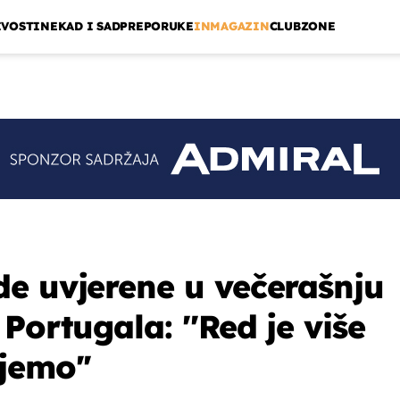
IVOSTI
NEKAD I SAD
PREPORUKE
INMAGAZIN
CLUBZONE
e uvjerene u večerašnju
Portugala: ''Red je više
jemo''