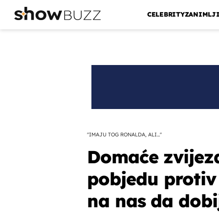
CELEBRITY
ZANIMLJ
''IMAJU TOG RONALDA, ALI...''
Domaće zvijezd
pobjedu protiv 
na nas da dobi