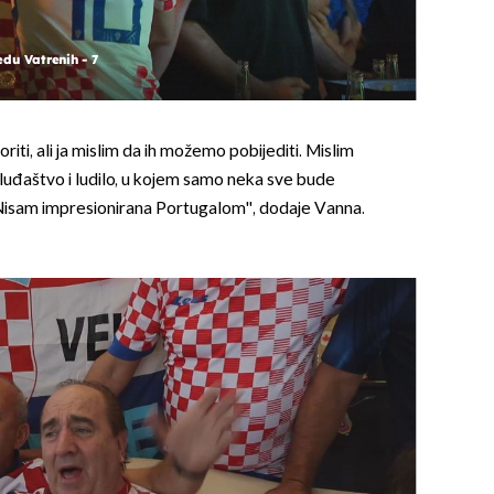
du Vatrenih - 7
oriti, ali ja mislim da ih možemo pobijediti. Mislim
luđaštvo i ludilo, u kojem samo neka sve bude
OMOGUĆI OBAVIJESTI
. Nisam impresionirana Portugalom'', dodaje Vanna.