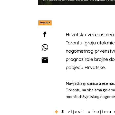
PODIJELI
Hrvatska večeras neće 
Torontu igraju utakmic
nogometnog prvenstva
prognozirale brojne do
pobjedu Hrvatske.
Navijačka groznica trese naci
Torontu, na obalama golemog
momčadi Svjetskog nogomet
3
vijesti o kojima