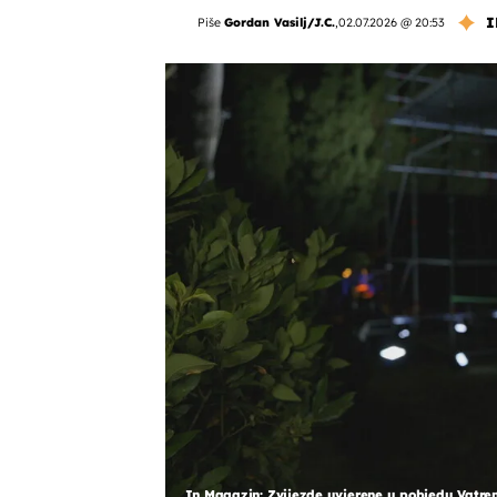
I
Piše
Gordan Vasilj/J.C.
,
02.07.2026 @ 20:53
In Magazin: Zvijezde uvjerene u pobjedu Vatren