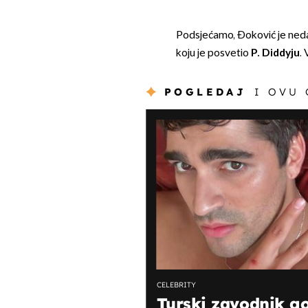
Podsjećamo, Đoković je ned
koju je posvetio
P. Diddyju
.
POGLEDAJ
I OVU
CELEBRITY
Turski zavodnik go