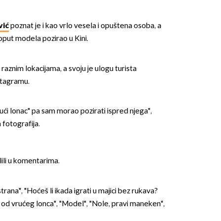
vić
poznat je i kao vrlo vesela i opuštena osoba, a
oput modela pozirao u Kini.
raznim lokacijama, a svoju je ulogu turista
nstagramu.
ući lonac" pa sam morao pozirati ispred njega",
 fotografija.
lili u komentarima.
rana", "Hoćeš li ikada igrati u majici bez rukava?
i od vrućeg lonca", "Model", "Nole, pravi maneken",