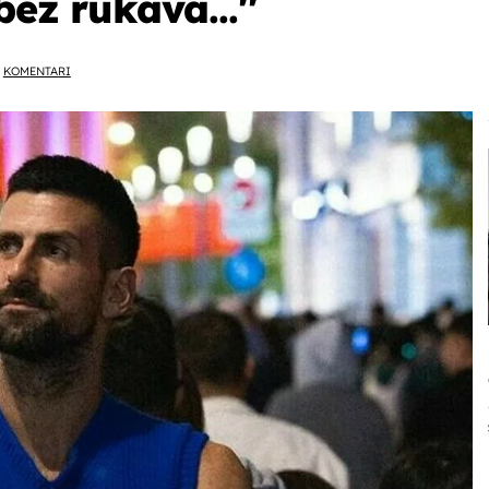
bez rukava...''
KOMENTARI