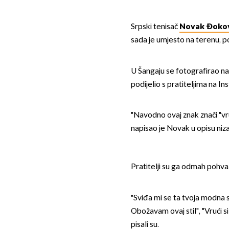
Srpski tenisač
Novak Đoko
sada je umjesto na terenu, p
U Šangaju se fotografirao na 
podijelio s pratiteljima na I
"Navodno ovaj znak znači "vr
napisao je Novak u opisu niza
Pratitelji su ga odmah pohva
"Sviđa mi se ta tvoja modna st
Obožavam ovaj stil", "Vrući s
pisali su.