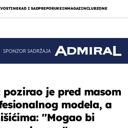
IVOSTI
NEKAD I SAD
PREPORUKE
INMAGAZIN
CLUBZONE
 pozirao je pred masom
ofesionalnog modela, a
išićima: ''Mogao bi