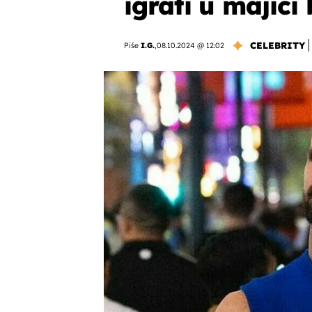
igrati u majici 
CELEBRITY
Piše
I.G.
,
08.10.2024 @ 12:02