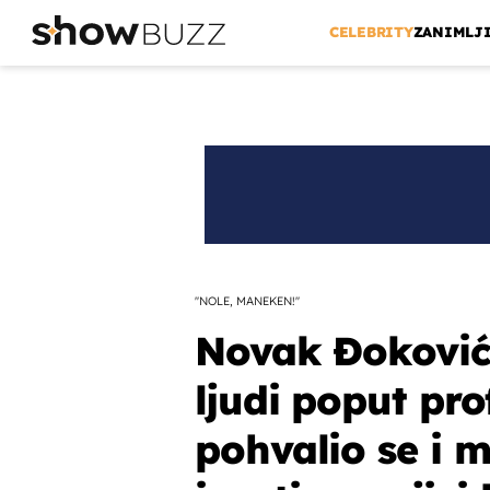
CELEBRITY
ZANIMLJ
''NOLE, MANEKEN!''
Novak Đoković
ljudi poput pr
pohvalio se i m