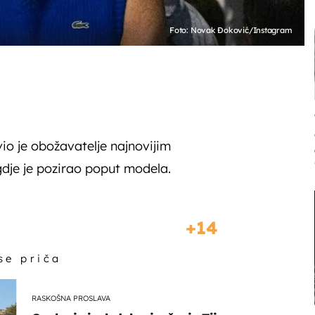
Foto: Novak Đoković/Instagram
o je obožavatelje najnovijim
gdje je pozirao poput modela.
14
 se priča
RASKOŠNA PROSLAVA