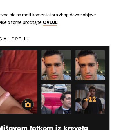
avno bio na meti komentatora zbog davne objave
 Više o tome pročitajte
OVDJE
.
 GALERIJU
OMOGUĆI OBAVIJESTI
+
12
lišavom fotkom iz kreveta