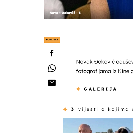
Novak Đoković - 5
PODIJELI
Novak Đoković oduševi
fotografijama iz Kine 
GALERIJA
3
vijesti o kojima