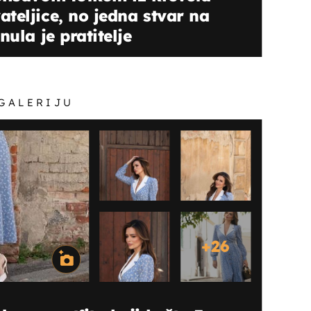
teljice, no jedna stvar na
nula je pratitelje
 GALERIJU
+
26