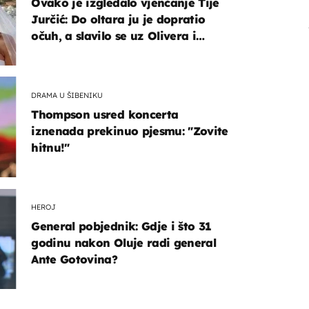
Ovako je izgledalo vjenčanje Tije
Jurčić: Do oltara ju je dopratio
očuh, a slavilo se uz Olivera i
Rozgu
DRAMA U ŠIBENIKU
Thompson usred koncerta
iznenada prekinuo pjesmu: "Zovite
hitnu!"
HEROJ
General pobjednik: Gdje i što 31
godinu nakon Oluje radi general
Ante Gotovina?