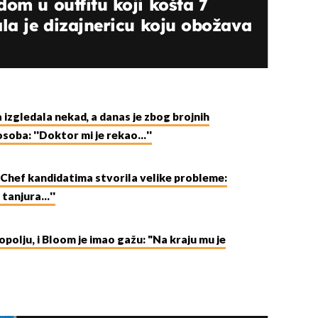
dom u outfitu koji košta 7
ala je dizajnericu koju obožava
 izgledala nekad, a danas je zbog brojnih
oba: ''Doktor mi je rekao...''
Chef kandidatima stvorila velike probleme:
tanjura...''
polju, i Bloom je imao gažu: "Na kraju mu je