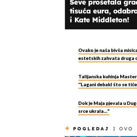
Seve prošetala gra
tisuća eura, odabr
i Kate Middleton!
Ovako je naša bivša misica
estetskih zahvata druga os
Talijanska kuhinja Master
''Lagani debakl što se tiče 
Dok je Maja pjevala u Dugo
srce ukrala..."
POGLEDAJ
I OVO