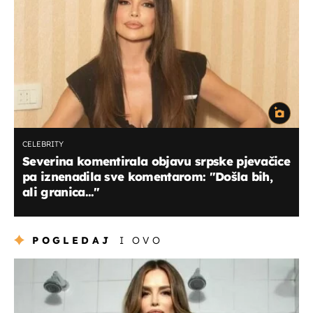
CELEBRITY
Severina komentirala objavu srpske pjevačice
pa iznenadila sve komentarom: "Došla bih,
ali granica..."
POGLEDAJ
I OVO