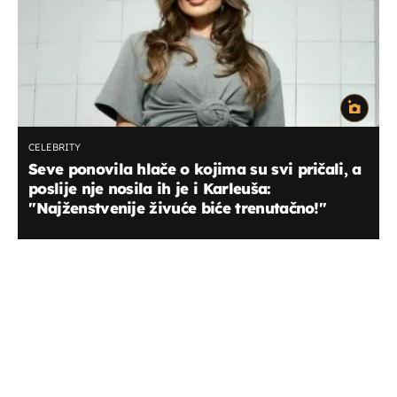
CELEBRITY
Seve ponovila hlače o kojima su svi pričali, a
poslije nje nosila ih je i Karleuša:
''Najženstvenije živuće biće trenutačno!''