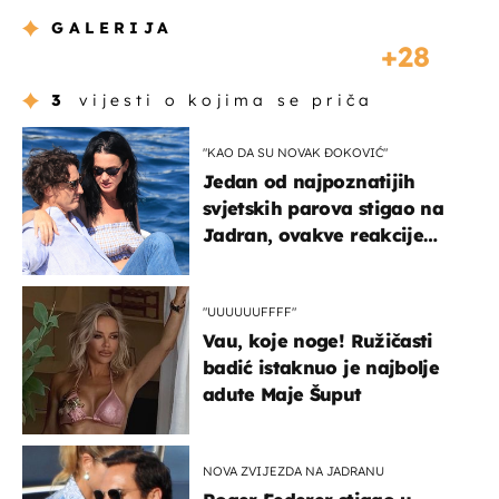
GALERIJA
28
3
vijesti o kojima se priča
"KAO DA SU NOVAK ĐOKOVIĆ"
Jedan od najpoznatijih
svjetskih parova stigao na
Jadran, ovakve reakcije
vjerojatno nisu očekivali
"UUUUUUFFFF"
Vau, koje noge! Ružičasti
badić istaknuo je najbolje
adute Maje Šuput
NOVA ZVIJEZDA NA JADRANU