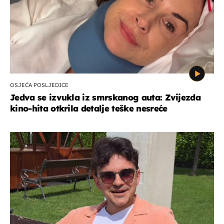
OSJEĆA POSLJEDICE
Jedva se izvukla iz smrskanog auta: Zvijezda
kino-hita otkrila detalje teške nesreće