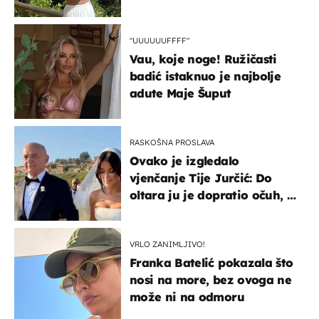
borila s opakom bolešću
"UUUUUUFFFF"
Vau, koje noge! Ružičasti
badić istaknuo je najbolje
adute Maje Šuput
RASKOŠNA PROSLAVA
Ovako je izgledalo
vjenčanje Tije Jurčić: Do
oltara ju je dopratio očuh, a
slavilo se uz Olivera i Rozgu
VRLO ZANIMLJIVO!
Franka Batelić pokazala što
nosi na more, bez ovoga ne
može ni na odmoru