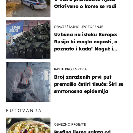
Otkriveno o kome se radi
OBAVJEŠTAJNO UPOZORENJE
Uzbuna na istoku Europe:
Rusija bi mogla napasti, a
poznato i kada! Moguć i
kopneni upad u članicu
NATO-a
RASTE BROJ MRTVIH
Broj zaraženih prvi put
premašio četiri tisuće: Širi se
smrtonosna epidemija
PUTOVANJA
OBVEZNO PROBATI!
Prefina ljetna salata od