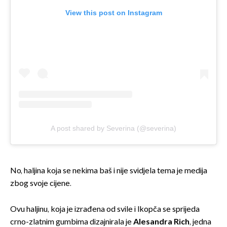
View this post on Instagram
A post shared by Severina (@severina)
No, haljina koja se nekima baš i nije svidjela tema je medija
zbog svoje cijene.
Ovu haljinu, koja je izrađena od svile i lkopča se sprijeda
crno-zlatnim gumbima dizajnirala je
Alesandra Rich
, jedna