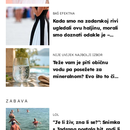
BAŠ EFEKTNA
Kada smo na zadarskoj rivi
ugledali ovu haljinu, morali
smo doznati odakle je –
košta samo 18 eura
NIJE UVIJEK NAJBOLJI IZBOR
Teže vam je piti običnu
vodu pa posežete za
mineralnom? Evo što to čini
organizmu
ZABAVA
LOL
"Je li živ, zna li se?": Snimka
s Jadrana postala hit, radi li