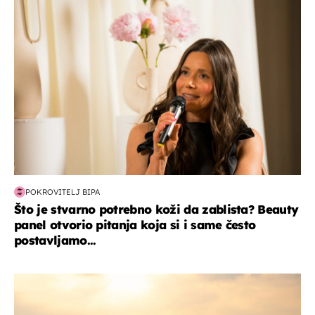
moda & ljepota
POKROVITELJ BIPA
Što je stvarno potrebno koži da zablista? Beauty
panel otvorio pitanja koja si i same često
postavljamo...
zanimljivosti