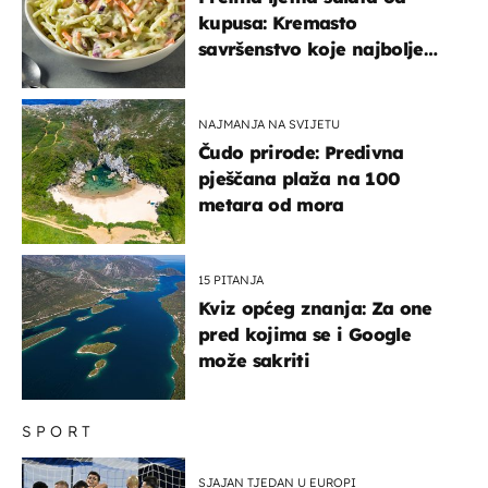
kupusa: Kremasto
savršenstvo koje najbolje
paše uz pečeno meso
NAJMANJA NA SVIJETU
Čudo prirode: Predivna
pješčana plaža na 100
metara od mora
15 PITANJA
Kviz općeg znanja: Za one
pred kojima se i Google
može sakriti
SPORT
SJAJAN TJEDAN U EUROPI