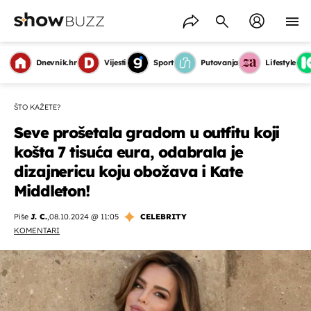
Dnevnik.hr
Vijesti
Sport
Putovanja
Lifestyle
ŠTO KAŽETE?
Seve prošetala gradom u outfitu koji
košta 7 tisuća eura, odabrala je
dizajnericu koju obožava i Kate
Middleton!
Piše
J. C.
,
08.10.2024 @ 11:05
CELEBRITY
KOMENTARI
OMOGUĆI OBAVIJESTI