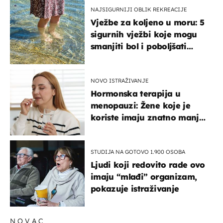
NAJSIGURNIJI OBLIK REKREACIJE
Vježbe za koljeno u moru: 5
sigurnih vježbi koje mogu
smanjiti bol i poboljšati
pokretljivost
NOVO ISTRAŽIVANJE
Hormonska terapija u
menopauzi: Žene koje je
koriste imaju znatno manji
rizik od ovoga
STUDIJA NA GOTOVO 1.900 OSOBA
Ljudi koji redovito rade ovo
imaju “mlađi” organizam,
pokazuje istraživanje
NOVAC