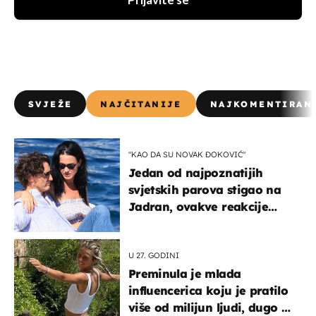
Prijavite se
SVJEŽE
NAJČITANIJE
NAJKOMENTIRAN
"KAO DA SU NOVAK ĐOKOVIĆ"
Jedan od najpoznatijih
svjetskih parova stigao na
Jadran, ovakve reakcije
vjerojatno nisu očekivali
U 27. GODINI
Preminula je mlada
influencerica koju je pratilo
više od milijun ljudi, dugo se