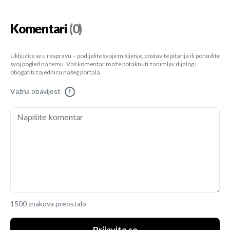
Komentari
(0)
Uključite se u raspravu – podijelite svoje mišljenje, postavite pitanja ili ponudite
svoj pogled na temu. Vaš komentar može potaknuti zanimljiv dijalog i
obogatiti zajednicu našeg portala.
Važna obavijest
!
1500 znakova preostalo