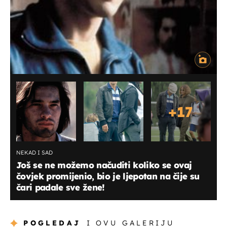
+
17
NEKAD I SAD
Još se ne možemo načuditi koliko se ovaj
čovjek promijenio, bio je ljepotan na čije su
čari padale sve žene!
POGLEDAJ
I OVU GALERIJU