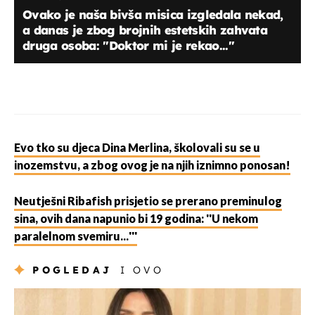
Ovako je naša bivša misica izgledala nekad,
a danas je zbog brojnih estetskih zahvata
druga osoba: ''Doktor mi je rekao...''
Evo tko su djeca Dina Merlina, školovali su se u
inozemstvu, a zbog ovog je na njih iznimno ponosan!
Neutješni Ribafish prisjetio se prerano preminulog
sina, ovih dana napunio bi 19 godina: ''U nekom
paralelnom svemiru...'''
POGLEDAJ
I OVO