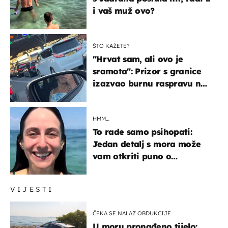
i vaš muž ovo?
ŠTO KAŽETE?
"Hrvat sam, ali ovo je
sramota": Prizor s granice
izazvao burnu raspravu na
društvenim mrežama
HMM…
To rade samo psihopati:
Jedan detalj s mora može
vam otkriti puno o
prijateljima
VIJESTI
ČEKA SE NALAZ OBDUKCIJE
U moru pronađeno tijelo: