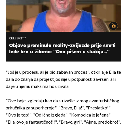
CELEBRITY
Objave preminule reality-zvijezde prije smrti
lede krv u žilama: ''Ovo pišem u slučaju...''
"Još je u procesu, ali je bio zabavan proces", otkrila je Ella te
dala do znanja da projekt još nije u potpunosti završen, ali i
da je u njemu maksimalno uživala.
"Ove boje izgledaju kao da su izašle iz mog avanturističkog
priručnika za superheroje", "Bravo, Ella!", "Preslatko!",
"Ovo je top!", "Odlično izgleda", "Komodica je je*ena",
"Ella, ovo je fantastično!!!", "Bravo, girl", "Ajme, predobro!",