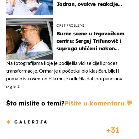
Jadran, ovakve reakcije
vjerojatno nisu očekivali
OPET PROBLEMI
Burne scene u trgovačkom
centru: Sergej Trifunović i
supruga uhićeni nakon
svađe!
Na fotografijama koje je podijelila vidi se cijeli proces
transformacije. Ormar je u početku bio klasičan, bijel i
pomalo istrošen, no Ella mu je odlučila dati potpuno nov
izgled.
Što mislite o temi?
Pišite u komentaru.
GALERIJA
31