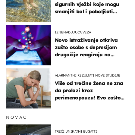
sigurnih vježbi koje mogu
smanjiti bol i poboljšati
pokretljivost
IZNENAĐUJUĆA VEZA
Novo istraživanje otkriva
zašto osobe s depresijom
drugačije reagiraju na
lajkove
ALARMANTNI REZULTATI NOVE STUDIJE
Više od trećine žena ne zna
da prolazi kroz
perimenopauzu! Evo zašto
su simptomi toliko
zbunjujući
NOVAC
TREĆI UNIKATNI BUGATTI