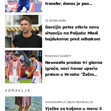
transfer, danas je pao
najniže u karijeri
IZ VEDRA NEBA
Garcijin potez otkrio novu
situaciju na Poljudu: Mladi
hajdukovac pred odlaskom
PONOVNI SUSRET?
Newcastle prodao tri glavna
igrača, novi trener uperio
prstom u Hrvata: "Želim
njega!"
ZDRAVLJE
NAJSIGURNIJI OBLIK REKREACIJE
Vježbe za koljeno u moru: 5