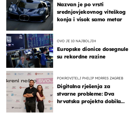
Nazvan je po vrsti
srednjovjekovnog viteškog
konja i visok samo metar
OVO JE 10 NAJBOLJIH
Europske dionice dosegnule
su rekordne razine
POKROVITELJ PHILIP MORRIS ZAGREB
Digitalna rješenja za
stvarne probleme: Dva
hrvatska projekta dobila
potporu za razvoj