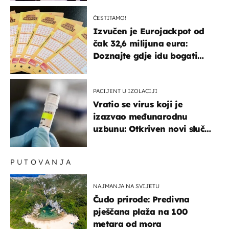
ČESTITAMO!
Izvučen je Eurojackpot od
čak 32,6 milijuna eura:
Doznajte gdje idu bogati
dobitci u Hrvatskoj
PACIJENT U IZOLACIJI
Vratio se virus koji je
izazvao međunarodnu
uzbunu: Otkriven novi slučaj
u Europi
PUTOVANJA
NAJMANJA NA SVIJETU
Čudo prirode: Predivna
pješčana plaža na 100
metara od mora