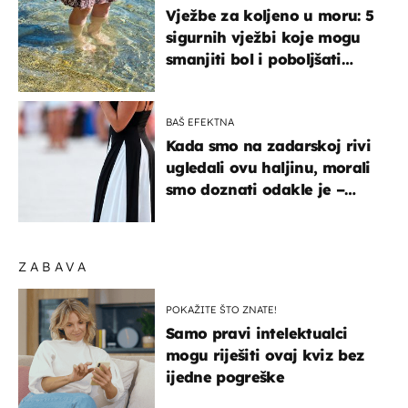
Vježbe za koljeno u moru: 5
sigurnih vježbi koje mogu
smanjiti bol i poboljšati
pokretljivost
BAŠ EFEKTNA
Kada smo na zadarskoj rivi
ugledali ovu haljinu, morali
smo doznati odakle je –
košta samo 18 eura
ZABAVA
POKAŽITE ŠTO ZNATE!
Samo pravi intelektualci
mogu riješiti ovaj kviz bez
ijedne pogreške