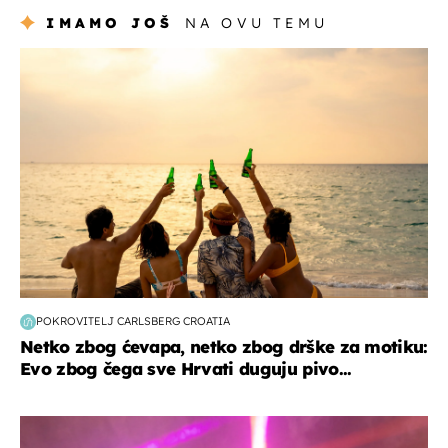
IMAMO JOŠ
NA OVU TEMU
zanimljivosti
POKROVITELJ CARLSBERG CROATIA
Netko zbog ćevapa, netko zbog drške za motiku:
Evo zbog čega sve Hrvati duguju pivo...
kultura & zabava