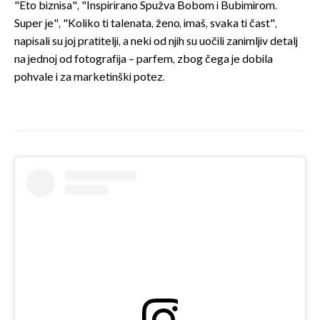
"Eto biznisa", "Inspirirano Spužva Bobom i Bubimirom.
Super je", "Koliko ti talenata, ženo, imaš, svaka ti čast",
napisali su joj pratitelji, a neki od njih su uočili zanimljiv detalj
na jednoj od fotografija – parfem, zbog čega je dobila
pohvale i za marketinški potez.