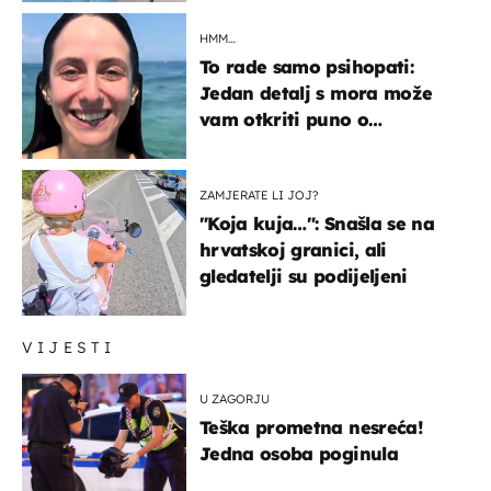
HMM…
To rade samo psihopati:
Jedan detalj s mora može
vam otkriti puno o
prijateljima
ZAMJERATE LI JOJ?
"Koja kuja…": Snašla se na
hrvatskoj granici, ali
gledatelji su podijeljeni
VIJESTI
U ZAGORJU
Teška prometna nesreća!
Jedna osoba poginula