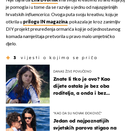
Nije tajna da
Ella Dvornik
ima svoju kreativnu stranu koja joj
je pomogla i u tome da se razvije u jednu od najuspješnijih
hrvatskih
influencerica
. Ovoga puta svoju kreativu, koju je
otkrila u
prilogu IN magazina
, pokazala je kroz zanimljiv
DIY projekt preuređenja ormarića koji je od jednostavnog
komada namještaja pretvorila u pravo malo umjetničko
djelo.
3
vijesti o kojima se priča
DANAS ŽIVI POVUČENO
Znate li tko je ovo? Kao
dijete ostala je bez oba
roditelja, a onda i bez
milijuna koje je trebala
naslijediti
"KAO DA SU NOVAK ĐOKOVIĆ"
Jedan od najpoznatijih
svjetskih parova stigao na