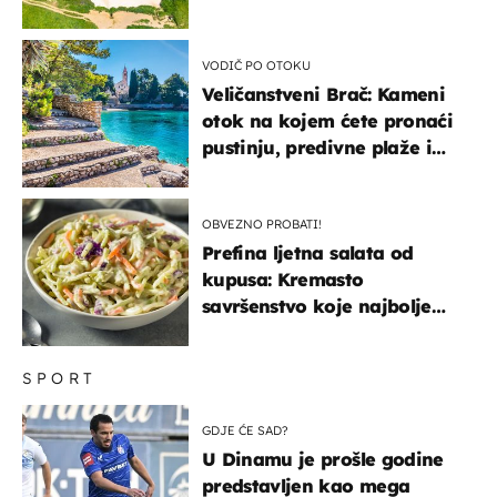
VODIČ PO OTOKU
Veličanstveni Brač: Kameni
otok na kojem ćete pronaći
pustinju, predivne plaže i
uzbudljivu hranu
OBVEZNO PROBATI!
Prefina ljetna salata od
kupusa: Kremasto
savršenstvo koje najbolje
paše uz pečeno meso
SPORT
GDJE ĆE SAD?
U Dinamu je prošle godine
predstavljen kao mega