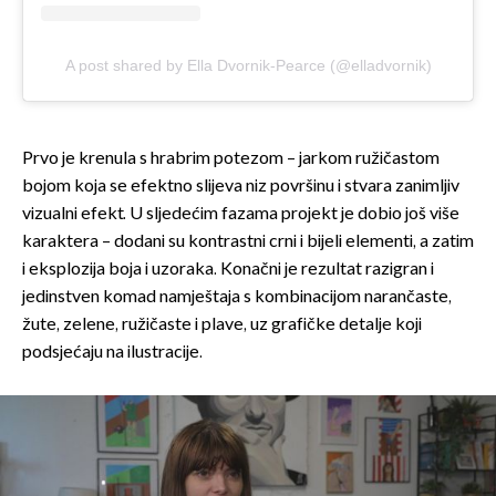
A post shared by Ella Dvornik-Pearce (@elladvornik)
Prvo je krenula s hrabrim potezom – jarkom ružičastom
bojom koja se efektno slijeva niz površinu i stvara zanimljiv
vizualni efekt. U sljedećim fazama projekt je dobio još više
karaktera – dodani su kontrastni crni i bijeli elementi, a zatim
i eksplozija boja i uzoraka. Konačni je rezultat razigran i
jedinstven komad namještaja s kombinacijom narančaste,
žute, zelene, ružičaste i plave, uz grafičke detalje koji
podsjećaju na ilustracije.