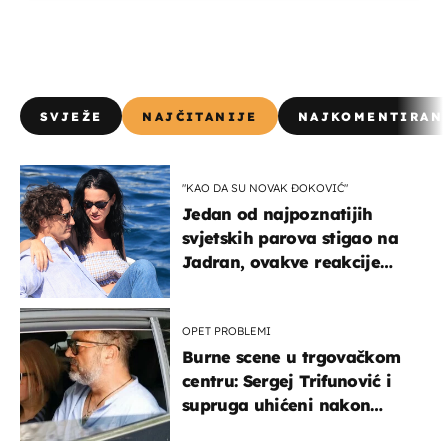
SVJEŽE
NAJČITANIJE
NAJKOMENTIRAN
"KAO DA SU NOVAK ĐOKOVIĆ"
Jedan od najpoznatijih
svjetskih parova stigao na
Jadran, ovakve reakcije
vjerojatno nisu očekivali
OPET PROBLEMI
Burne scene u trgovačkom
centru: Sergej Trifunović i
supruga uhićeni nakon
svađe!