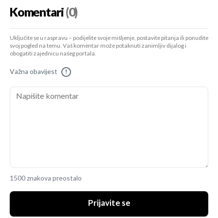
Komentari
(0)
Uključite se u raspravu – podijelite svoje mišljenje, postavite pitanja ili ponudite
svoj pogled na temu. Vaš komentar može potaknuti zanimljiv dijalog i
obogatiti zajednicu našeg portala.
Važna obavijest
!
1500 znakova preostalo
Prijavite se