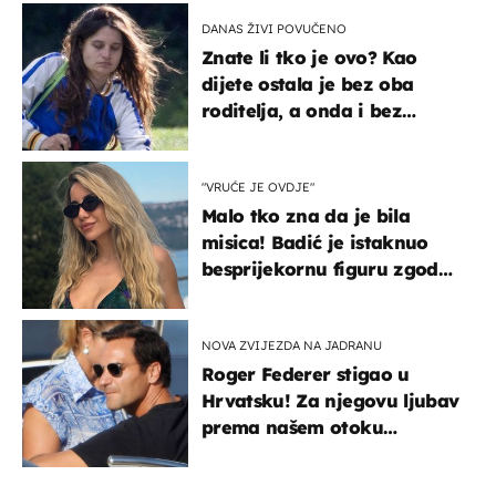
DANAS ŽIVI POVUČENO
Znate li tko je ovo? Kao
dijete ostala je bez oba
roditelja, a onda i bez
milijuna koje je trebala
naslijediti
"VRUĆE JE OVDJE"
Malo tko zna da je bila
misica! Badić je istaknuo
besprijekornu figuru zgodne
voditeljice
NOVA ZVIJEZDA NA JADRANU
Roger Federer stigao u
Hrvatsku! Za njegovu ljubav
prema našem otoku
zaslužan je jedan poznati
Hrvat