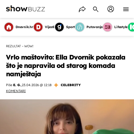
Dnevnik.hr
Vijesti
Sport
Putovanja
Lifestyle
REZULTAT – WOW!
Vrlo maštovito: Ella Dvornik pokazala
što je napravila od starog komada
namještaja
Piše
E. G.
,
23.04.2026 @ 12:18
CELEBRITY
KOMENTARI
OMOGUĆI OBAVIJESTI