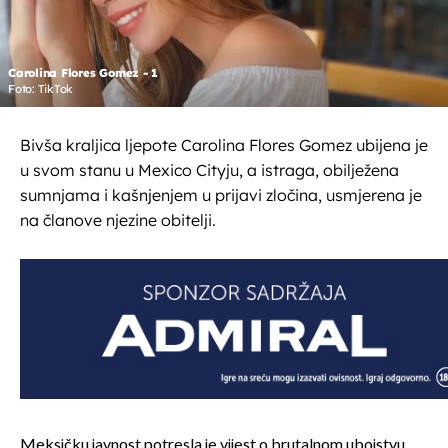
Carolina Flores Gomez - 1
Foto: TikTok
Bivša kraljica ljepote Carolina Flores Gomez ubijena je
u svom stanu u Mexico Cityju, a istraga, obilježena
sumnjama i kašnjenjem u prijavi zločina, usmjerena je
na članove njezine obitelji.
Meksičku javnost potresla je vijest o brutalnom ubojstvu