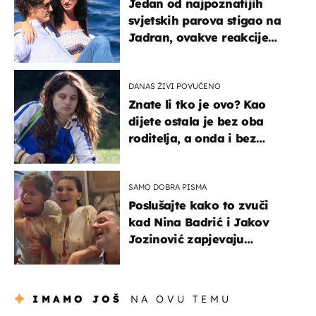
Jedan od najpoznatijih
svjetskih parova stigao na
Jadran, ovakve reakcije
vjerojatno nisu očekivali
DANAS ŽIVI POVUČENO
Znate li tko je ovo? Kao
dijete ostala je bez oba
roditelja, a onda i bez
milijuna koje je trebala
naslijediti
SAMO DOBRA PISMA
Poslušajte kako to zvuči
kad Nina Badrić i Jakov
Jozinović zapjevaju
Oliverov hit!
IMAMO JOŠ
NA OVU TEMU