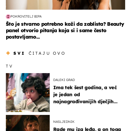
POKROVITELJ BIPA
Što je stvarno potrebno koži da zablista? Beauty
panel otvorio pitanja koja si i same često
postavljamo...
SVI
ČITAJU OVO
TV
DALEKI GRAD
Ima tek šest godina, a već
je jedan od
najnagrađivanijih dječjih
glumaca
NASLJEDNIK
Rade mu iza leđa, a on toga