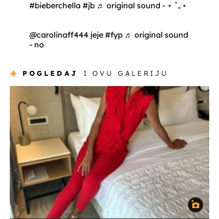
#bieberchella
#jb
♬ original sound - ⋆ ˚｡⋆
@carolinaff444
jeje
#fyp
♬ original sound
- no
POGLEDAJ
I OVU GALERIJU