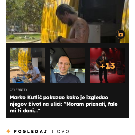
+
13
CELEBRITY
Marko Kutlić pokazao kako je izgledao
njegov život na ulici: ''Moram priznati, fale
mi ti dani...''
POGLEDAJ
I OVO