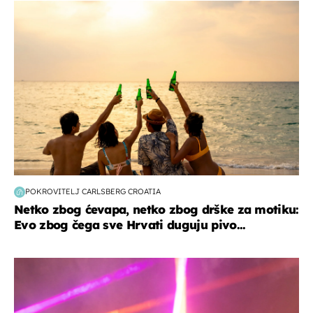
zanimljivosti
POKROVITELJ CARLSBERG CROATIA
Netko zbog ćevapa, netko zbog drške za motiku:
Evo zbog čega sve Hrvati duguju pivo...
kultura & zabava