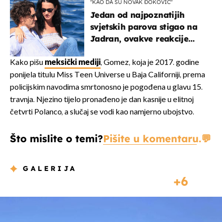
"KAO DA SU NOVAK ĐOKOVIĆ"
Jedan od najpoznatijih
svjetskih parova stigao na
Jadran, ovakve reakcije
vjerojatno nisu očekivali
Kako pišu
meksički mediji
, Gomez, koja je 2017. godine
ponijela titulu Miss Teen Universe u Baja Californiji, prema
policijskim navodima smrtonosno je pogođena u glavu 15.
travnja. Njezino tijelo pronađeno je dan kasnije u elitnoj
četvrti Polanco, a slučaj se vodi kao namjerno ubojstvo.
Što mislite o temi?
Pišite u komentaru.
GALERIJA
6