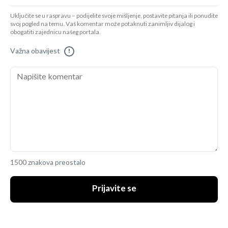
Uključite se u raspravu – podijelite svoje mišljenje, postavite pitanja ili ponudite
svoj pogled na temu. Vaš komentar može potaknuti zanimljiv dijalog i
obogatiti zajednicu našeg portala.
Važna obavijest
!
1500 znakova preostalo
Prijavite se