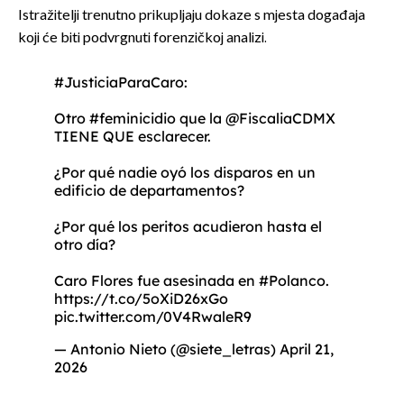
Istražitelji trenutno prikupljaju dokaze s mjesta događaja
koji će biti podvrgnuti forenzičkoj analizi.
#JusticiaParaCaro
:
Otro
#feminicidio
que la
@FiscaliaCDMX
TIENE QUE esclarecer.
¿Por qué nadie oyó los disparos en un
edificio de departamentos?
¿Por qué los peritos acudieron hasta el
otro día?
Caro Flores fue asesinada en
#Polanco
.
https://t.co/5oXiD26xGo
pic.twitter.com/0V4RwaleR9
— Antonio Nieto (@siete_letras)
April 21,
2026