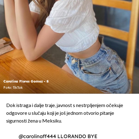
Carolina Flores Gomez - 8
Foto: TikTok
Dok istraga i dalje traje, javnost s nestrpljenjem očekuje
odgovore u slučaju koji je još jednom otvorio pitanje
sigurnosti žena u Meksiku.
@carolinaff444
LLORANDO BYE