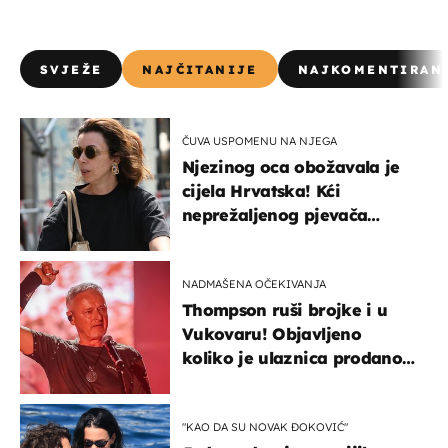
SVJEŽE
NAJČITANIJE
NAJKOMENTIRAN
ČUVA USPOMENU NA NJEGA
Njezinog oca obožavala je
cijela Hrvatska! Kći
neprežaljenog pjevača
projurila špicom na dva
kotača
NADMAŠENA OČEKIVANJA
Thompson ruši brojke i u
Vukovaru! Objavljeno
koliko je ulaznica prodano
u kratkom vremenu
"KAO DA SU NOVAK ĐOKOVIĆ"