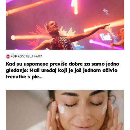
POKROVITELJ WATA
Kad su uspomene previše dobre za samo jedno
gledanje: Mali uređaj koji je još jednom oživio
trenutke s ple...
moda & ljepota