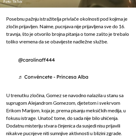
Foto: TikTok
Posebnu pažnju istražitelja privlače okolnosti pod kojima je
zločin prijavljen. Naime, pucnjava nije prijavljena sve do 16.
travnja, što je otvorilo brojna pitanja o tome zašto je trebalo
toliko vremena da se obavijeste nadležne službe.
@carolinaff444
♬ Convéncete - Princesa Alba
U trenutku zločina, Gomez se navodno nalazila u stanu sa
suprugom Alejandrom Gomezom, djetetom i svekrvom
Erikom Marijom, koja je, prema pisanju meksičkih medija, u
fokusu istrage. Unatoč tome, do sada nije bilo uhićenja.
Dodatnu misteriju stvara činjenica da susjedi nisu prijavili
nikakve pucnjeve niti sumnjive aktivnosti u blizini zgrade.