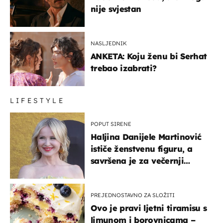
nije svjestan
NASLJEDNIK
ANKETA: Koju ženu bi Serhat
trebao izabrati?
LIFESTYLE
POPUT SIRENE
Haljina Danijele Martinović
ističe ženstvenu figuru, a
savršena je za večernji
izlazak na moru
PREJEDNOSTAVNO ZA SLOŽITI
Ovo je pravi ljetni tiramisu s
limunom i borovnicama –