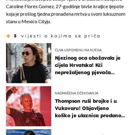
Caroline Flores Gomez, 27-godišnje bivše kraljice ljepote
koja je prošlog tjedna pronađena mrtva u svom luksuznom
stanu u Mexico Cityju.
3
vijesti o kojima se priča
ČUVA USPOMENU NA NJEGA
Njezinog oca obožavala je
cijela Hrvatska! Kći
neprežaljenog pjevača
projurila špicom na dva
kotača
NADMAŠENA OČEKIVANJA
Thompson ruši brojke i u
Vukovaru! Objavljeno
koliko je ulaznica prodano
u kratkom vremenu