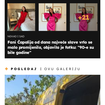
+
21
NEKAD I SAD
Fani Čapalija od dana najveće slave vrlo se
malo promijenila, objavila je fotku: ''90-e su
bile godine''
POGLEDAJ
I OVU GALERIJU