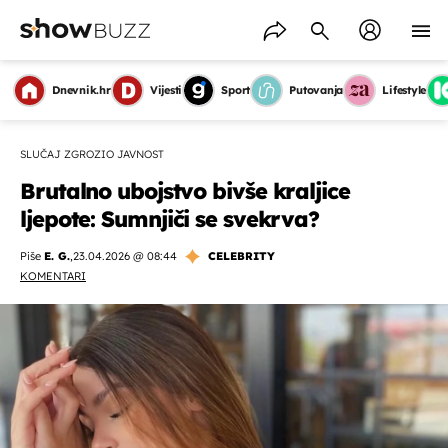
Dnevnik.hr
Vijesti
Sport
Putovanja
Lifestyle
SLUČAJ ZGROZIO JAVNOST
Brutalno ubojstvo bivše kraljice
ljepote: Sumnjiči se svekrva?
Piše
E. G.
,
23.04.2026 @ 08:44
CELEBRITY
KOMENTARI
OMOGUĆI OBAVIJESTI