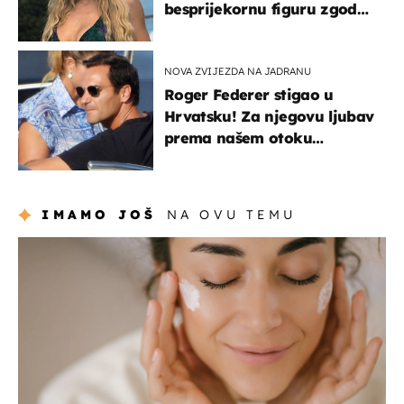
besprijekornu figuru zgodne
voditeljice
NOVA ZVIJEZDA NA JADRANU
Roger Federer stigao u
Hrvatsku! Za njegovu ljubav
prema našem otoku
zaslužan je jedan poznati
Hrvat
IMAMO JOŠ
NA OVU TEMU
moda & ljepota