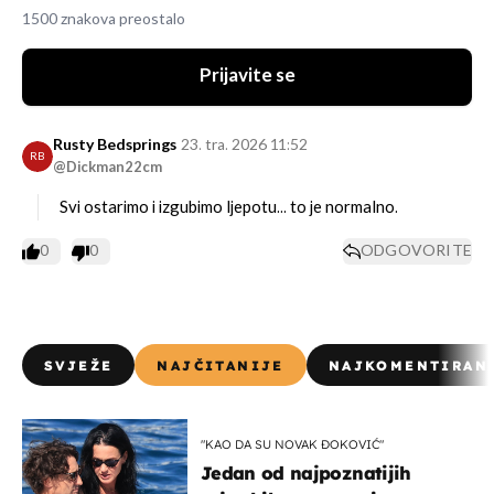
1500 znakova preostalo
Prijavite se
Rusty Bedsprings
23. tra. 2026 11:52
RB
@Dickman22cm
Svi ostarimo i izgubimo ljepotu... to je normalno.
0
0
ODGOVORITE
SVJEŽE
NAJČITANIJE
NAJKOMENTIRAN
"KAO DA SU NOVAK ĐOKOVIĆ"
Jedan od najpoznatijih