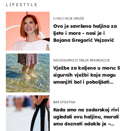
LIFESTYLE
U NOJ NIJE VRUĆE
Ovo je savršena haljina za
ljeto i more - nosi je i
Bojana Gregorić Vejzović
NAJSIGURNIJI OBLIK REKREACIJE
Vježbe za koljeno u moru: 5
sigurnih vježbi koje mogu
smanjiti bol i poboljšati
pokretljivost
BAŠ EFEKTNA
Kada smo na zadarskoj rivi
ugledali ovu haljinu, morali
smo doznati odakle je –
košta samo 18 eura