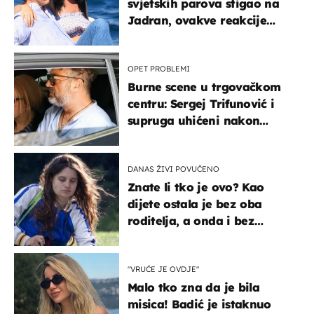
svjetskih parova stigao na
Jadran, ovakve reakcije
vjerojatno nisu očekivali
OPET PROBLEMI
Burne scene u trgovačkom
centru: Sergej Trifunović i
supruga uhićeni nakon
svađe!
DANAS ŽIVI POVUČENO
Znate li tko je ovo? Kao
dijete ostala je bez oba
roditelja, a onda i bez
milijuna koje je trebala
naslijediti
"VRUĆE JE OVDJE"
Malo tko zna da je bila
misica! Badić je istaknuo