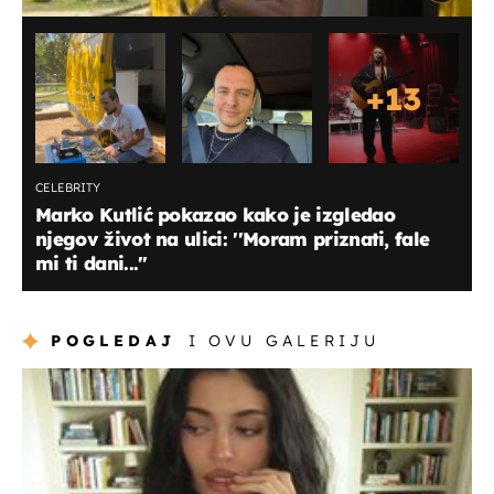
+
13
CELEBRITY
Marko Kutlić pokazao kako je izgledao
njegov život na ulici: ''Moram priznati, fale
mi ti dani...''
POGLEDAJ
I OVU GALERIJU