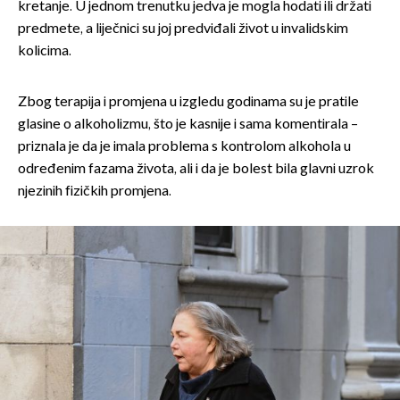
kretanje. U jednom trenutku jedva je mogla hodati ili držati
predmete, a liječnici su joj predviđali život u invalidskim
kolicima.
Zbog terapija i promjena u izgledu godinama su je pratile
glasine o alkoholizmu, što je kasnije i sama komentirala –
priznala je da je imala problema s kontrolom alkohola u
određenim fazama života, ali i da je bolest bila glavni uzrok
njezinih fizičkih promjena.