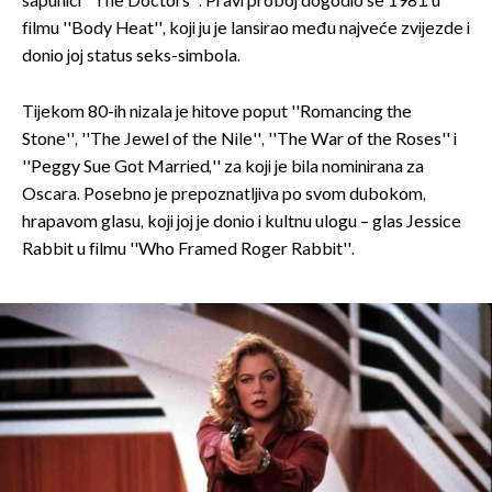
sapunici ''The Doctors''. Pravi proboj dogodio se 1981. u
filmu ''Body Heat'', koji ju je lansirao među najveće zvijezde i
donio joj status seks-simbola.
Tijekom 80-ih nizala je hitove poput ''Romancing the
Stone'', ''The Jewel of the Nile'', ''The War of the Roses'' i
''Peggy Sue Got Married,'' za koji je bila nominirana za
Oscara. Posebno je prepoznatljiva po svom dubokom,
hrapavom glasu, koji joj je donio i kultnu ulogu – glas Jessice
Rabbit u filmu ''Who Framed Roger Rabbit''.