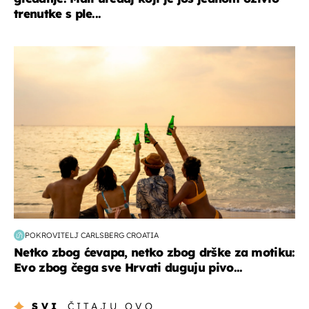
trenutke s ple...
zanimljivosti
POKROVITELJ CARLSBERG CROATIA
Netko zbog ćevapa, netko zbog drške za motiku:
Evo zbog čega sve Hrvati duguju pivo...
SVI
ČITAJU OVO