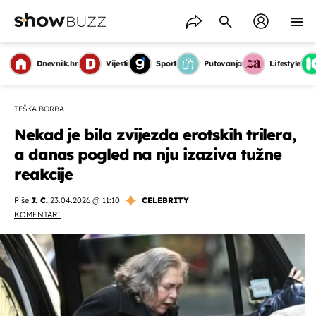
Dnevnik.hr
Vijesti
Sport
Putovanja
Lifestyle
TEŠKA BORBA
Nekad je bila zvijezda erotskih trilera,
a danas pogled na nju izaziva tužne
reakcije
Piše
J. C.
,
23.04.2026 @ 11:10
CELEBRITY
KOMENTARI
OMOGUĆI OBAVIJESTI