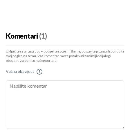
Komentari
(1)
Uključite se u raspravu – podijelite svoje mišljenje, postavite pitanja ili ponudite
svoj pogled na temu. Vaš komentar može potaknuti zanimljiv dijalog i
obogatiti zajednicu našeg portala.
Važna obavijest
!