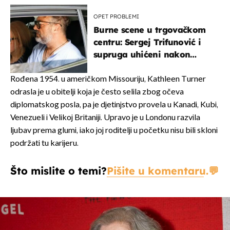
OPET PROBLEMI
Burne scene u trgovačkom
centru: Sergej Trifunović i
supruga uhićeni nakon
svađe!
Rođena 1954. u američkom Missouriju, Kathleen Turner
odrasla je u obitelji koja je često selila zbog očeva
diplomatskog posla, pa je djetinjstvo provela u Kanadi, Kubi,
Venezueli i Velikoj Britaniji. Upravo je u Londonu razvila
ljubav prema glumi, iako joj roditelji u početku nisu bili skloni
podržati tu karijeru.
Što mislite o temi?
Pišite u komentaru.