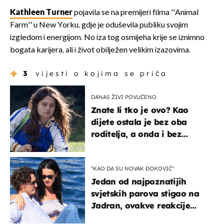
Kathleen Turner
pojavila se na premijeri filma ''Animal
Farm'' u New Yorku, gdje je oduševila publiku svojim
izgledom i energijom. No iza tog osmijeha krije se iznimno
bogata karijera, ali i život obilježen velikim izazovima.
3
vijesti o kojima se priča
DANAS ŽIVI POVUČENO
Znate li tko je ovo? Kao
dijete ostala je bez oba
roditelja, a onda i bez
milijuna koje je trebala
naslijediti
"KAO DA SU NOVAK ĐOKOVIĆ"
Jedan od najpoznatijih
svjetskih parova stigao na
Jadran, ovakve reakcije
vjerojatno nisu očekivali