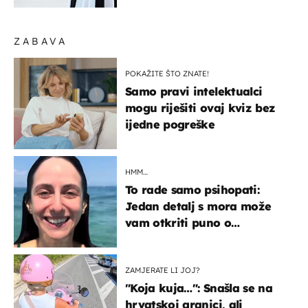
ZABAVA
POKAŽITE ŠTO ZNATE!
Samo pravi intelektualci
mogu riješiti ovaj kviz bez
ijedne pogreške
HMM…
To rade samo psihopati:
Jedan detalj s mora može
vam otkriti puno o
prijateljima
ZAMJERATE LI JOJ?
"Koja kuja…": Snašla se na
hrvatskoj granici, ali