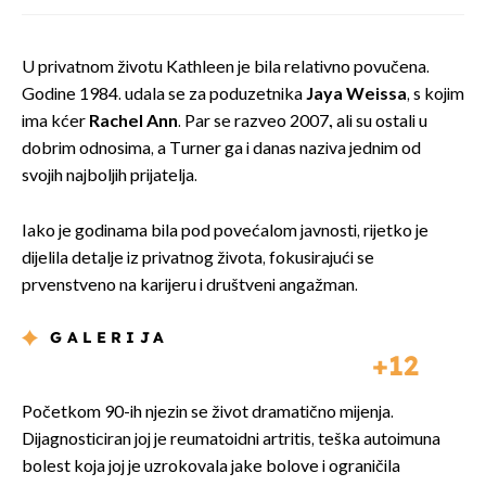
U privatnom životu Kathleen je bila relativno povučena.
Godine 1984. udala se za poduzetnika
Jaya Weissa
, s kojim
ima kćer
Rachel Ann
. Par se razveo 2007., ali su ostali u
dobrim odnosima, a Turner ga i danas naziva jednim od
svojih najboljih prijatelja.
Iako je godinama bila pod povećalom javnosti, rijetko je
dijelila detalje iz privatnog života, fokusirajući se
prvenstveno na karijeru i društveni angažman.
GALERIJA
12
Početkom 90-ih njezin se život dramatično mijenja.
Dijagnosticiran joj je reumatoidni artritis, teška autoimuna
bolest koja joj je uzrokovala jake bolove i ograničila