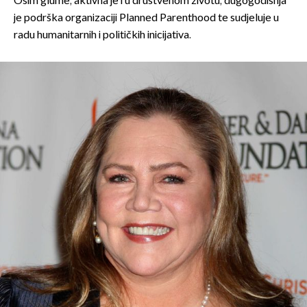
Osim glume, aktivna je i u društvenom životu, dugogodišnja
je podrška organizaciji Planned Parenthood te sudjeluje u
radu humanitarnih i političkih inicijativa.