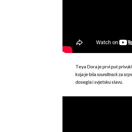
Teya Dora je prvi put privuk
koja je bila
soundtrack
za srps
dosegla i svjetsku slavu.