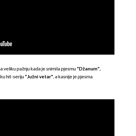
OMOGUĆI OBAVIJESTI
la veliku pažnju kada je snimila pjesmu
"Džanum",
ku hit-seriju
"Južni vetar"
, a kasnije je pjesma