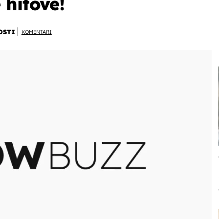
 hitove!
OSTI
KOMENTARI