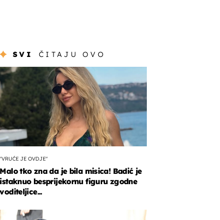
SVI
ČITAJU OVO
"VRUĆE JE OVDJE"
Malo tko zna da je bila misica! Badić je
istaknuo besprijekornu figuru zgodne
voditeljice...