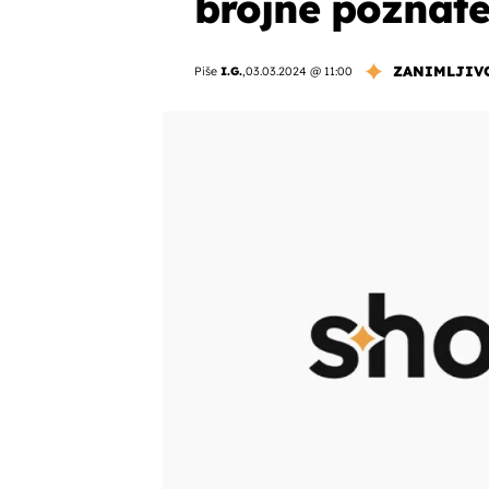
brojne poznate
ZANIMLJIV
Piše
I.G.
,
03.03.2024 @ 11:00