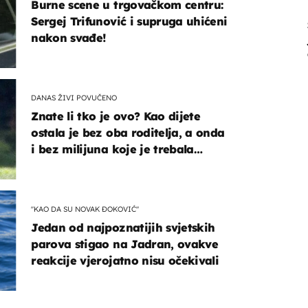
Burne scene u trgovačkom centru:
Sergej Trifunović i supruga uhićeni
nakon svađe!
DANAS ŽIVI POVUČENO
Znate li tko je ovo? Kao dijete
ostala je bez oba roditelja, a onda
i bez milijuna koje je trebala
naslijediti
"KAO DA SU NOVAK ĐOKOVIĆ"
Jedan od najpoznatijih svjetskih
parova stigao na Jadran, ovakve
reakcije vjerojatno nisu očekivali