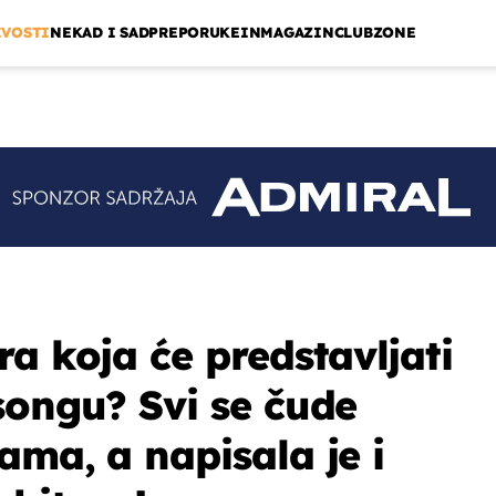
IVOSTI
NEKAD I SAD
PREPORUKE
INMAGAZIN
CLUBZONE
a koja će predstavljati
songu? Svi se čude
ama, a napisala je i