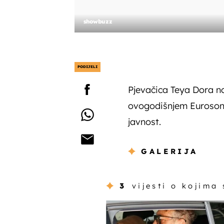
showbuzz
PODIJELI
Pjevačica Teya Dora n
ovogodišnjem Eurosongu,
javnost.
GALERIJA
3
vijesti o kojima