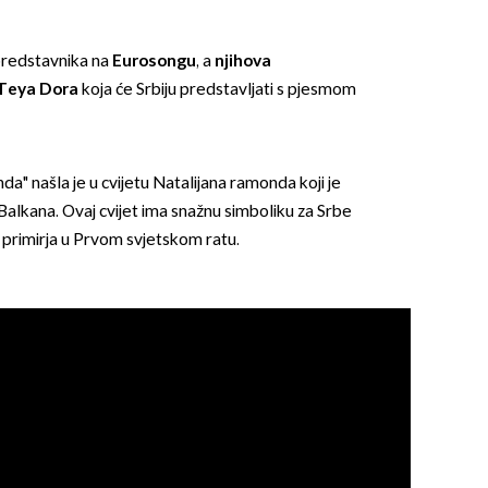
 predstavnika na
Eurosongu
, a
njihova
 Teya Dora
koja će Srbiju predstavljati s pjesmom
a" našla je u cvijetu Natalijana ramonda koji je
alkana. Ovaj cvijet ima snažnu simboliku za Srbe
a primirja u Prvom svjetskom ratu.