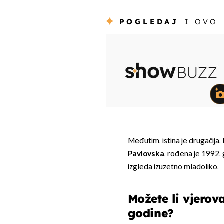
POGLEDAJ
I OVO
Međutim, istina je drugačij
Pavlovska
, rođena je 1992. 
izgleda izuzetno mladoliko.
Možete li vjerov
godine?