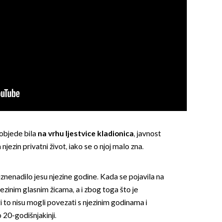
pobjede bila
na vrhu ljestvice kladionica
, javnost
njezin privatni život, iako se o njoj malo zna.
iznenadilo jesu njezine godine. Kada se pojavila na
njezinim glasnim žicama, a i zbog toga što je
 to nisu mogli povezati s njezinim godinama i
 20-godišnjakinji.