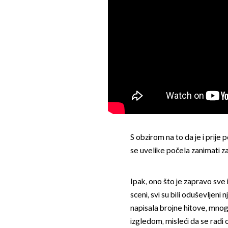
S obzirom na to da je i prije 
se uvelike počela zanimati za 
Ipak, ono što je zapravo sve 
sceni, svi su bili oduševljeni 
napisala brojne hitove, mnogi
izgledom, misleći da se radi o