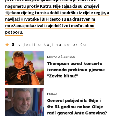
prve faze natjecanja na Svjetskom prvenstvu u
nogometu protiv Katra. Nije tajna da su Zmajevi
tijekom cijelog turnira dobili podršku iz cijele regije, a
navijači Hrvatske i BIH često su na društvenim
mrežama pokazivali zajedništvo i međusobnu
potporu.
3
vijesti o kojima se priča
DRAMA U ŠIBENIKU
Thompson usred koncerta
iznenada prekinuo pjesmu:
"Zovite hitnu!"
HEROJ
General pobjednik: Gdje i
što 31 godinu nakon Oluje
radi general Ante Gotovina?