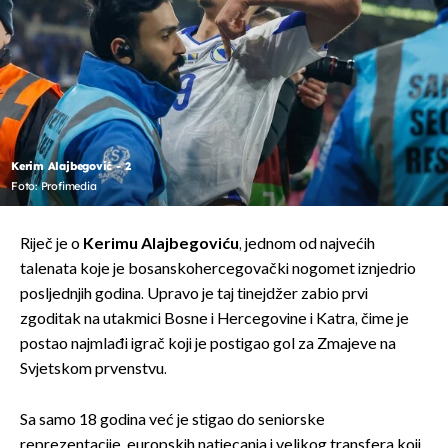
Kerim Alajbegović - 2
Foto: Profimedia
Riječ je o
Kerimu Alajbegoviću
, jednom od najvećih
talenata koje je bosanskohercegovački nogomet iznjedrio
posljednjih godina. Upravo je taj tinejdžer zabio prvi
zgoditak na utakmici Bosne i Hercegovine i Katra, čime je
postao najmlađi igrač koji je postigao gol za Zmajeve na
Svjetskom prvenstvu.
Sa samo 18 godina već je stigao do seniorske
reprezentacije, europskih natjecanja i velikog transfera koji