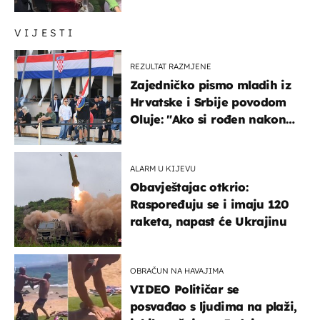
ženama zbog užasnog
ponašanja
VIJESTI
REZULTAT RAZMJENE
Zajedničko pismo mladih iz
Hrvatske i Srbije povodom
Oluje: "Ako si rođen nakon
'95..."
ALARM U KIJEVU
Obavještajac otkrio:
Raspoređuju se i imaju 120
raketa, napast će Ukrajinu
OBRAČUN NA HAVAJIMA
VIDEO Političar se
posvađao s ljudima na plaži,