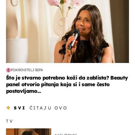
POKROVITELJ BIPA
Što je stvarno potrebno koži da zablista? Beauty
panel otvorio pitanja koja si i same često
postavljamo...
SVI
ČITAJU OVO
TV