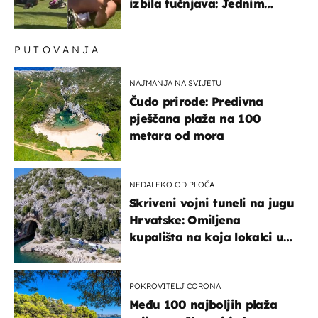
izbila tučnjava: Jednim
udarcem je nokautiran
PUTOVANJA
NAJMANJA NA SVIJETU
Čudo prirode: Predivna
pješčana plaža na 100
metara od mora
NEDALEKO OD PLOČA
Skriveni vojni tuneli na jugu
Hrvatske: Omiljena
kupališta na koja lokalci u
miru dolaze roniti i skakati
u more
POKROVITELJ CORONA
Među 100 najboljih plaža