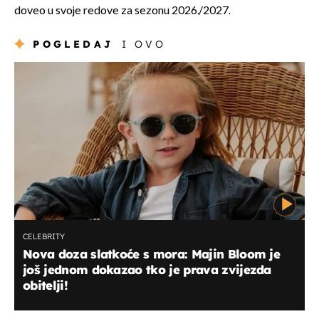
doveo u svoje redove za sezonu 2026./2027.
POGLEDAJ
I OVO
CELEBRITY
Nova doza slatkoće s mora: Majin Bloom je
još jednom dokazao tko je prava zvijezda
obitelji!