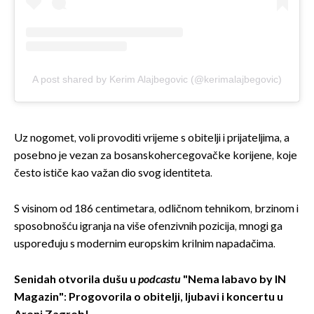
A post shared by Kerim Alajbegovic (@kerimalajbegovic)
Uz nogomet, voli provoditi vrijeme s obitelji i prijateljima, a
posebno je vezan za bosanskohercegovačke korijene, koje
često ističe kao važan dio svog identiteta.
S visinom od 186 centimetara, odličnom tehnikom, brzinom i
sposobnošću igranja na više ofenzivnih pozicija, mnogi ga
uspoređuju s modernim europskim krilnim napadačima.
Senidah otvorila dušu u
podcastu
"Nema labavo by IN
Magazin": Progovorila o obitelji, ljubavi i koncertu u