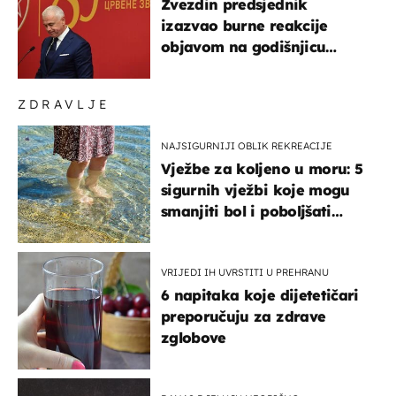
Zvezdin predsjednik
izazvao burne reakcije
objavom na godišnjicu
Oluje: Spomenuo Knin i
srpsku zastavu
ZDRAVLJE
NAJSIGURNIJI OBLIK REKREACIJE
Vježbe za koljeno u moru: 5
sigurnih vježbi koje mogu
smanjiti bol i poboljšati
pokretljivost
VRIJEDI IH UVRSTITI U PREHRANU
6 napitaka koje dijetetičari
preporučuju za zdrave
zglobove