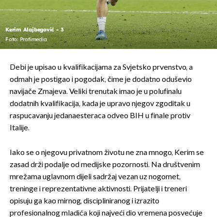
Kerim Alajbegović - 3
Foto: Profimedia
Debi je upisao u kvalifikacijama za Svjetsko prvenstvo, a
odmah je postigao i pogodak, čime je dodatno oduševio
navijače Zmajeva. Veliki trenutak imao je u polufinalu
dodatnih kvalifikacija, kada je upravo njegov zgoditak u
raspucavanju jedanaesteraca odveo BIH u finale protiv
Italije.
Iako se o njegovu privatnom životu ne zna mnogo, Kerim se
zasad drži podalje od medijske pozornosti. Na društvenim
mrežama uglavnom dijeli sadržaj vezan uz nogomet,
treninge i reprezentativne aktivnosti. Prijatelji i treneri
opisuju ga kao mirnog, discipliniranog i izrazito
profesionalnog mladića koji najveći dio vremena posvećuje