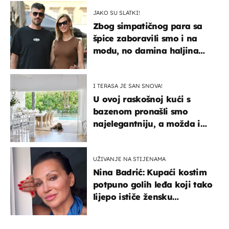
JAKO SU SLATKI!
Zbog simpatičnog para sa
špice zaboravili smo i na
modu, no damina haljina
itekako nas se dojmila
I TERASA JE SAN SNOVA!
U ovoj raskošnoj kući s
bazenom pronašli smo
najelegantniju, a možda i
najljepšu bijelu kuhinju
UŽIVANJE NA STIJENAMA
Nina Badrić: Kupaći kostim
potpuno golih leđa koji tako
lijepo ističe žensku
senzualnost