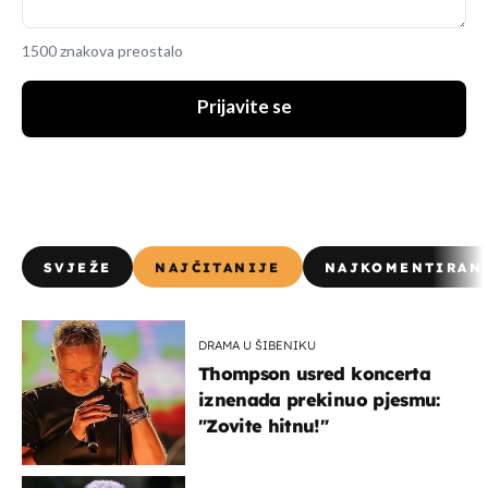
1500 znakova preostalo
Prijavite se
SVJEŽE
NAJČITANIJE
NAJKOMENTIRAN
DRAMA U ŠIBENIKU
Thompson usred koncerta
iznenada prekinuo pjesmu:
"Zovite hitnu!"