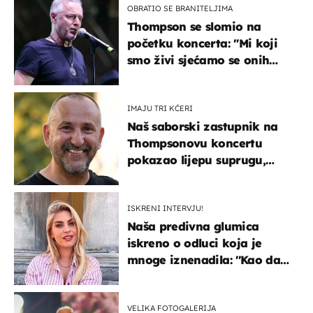
OBRATIO SE BRANITELJIMA
Thompson se slomio na
početku koncerta: "Mi koji
smo živi sjećamo se onih
koji nisu..."
IMAJU TRI KĆERI
Naš saborski zastupnik na
Thompsonovu koncertu
pokazao lijepu suprugu,
koja godinama izbjegava
javnost
ISKRENI INTERVJU!
Naša predivna glumica
iskreno o odluci koja je
mnoge iznenadila: ''Kao da
mi je veliki teret pao s leđa''
VELIKA FOTOGALERIJA