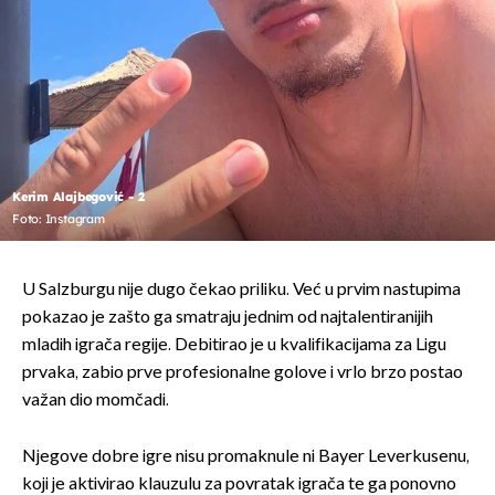
Kerim Alajbegović - 2
Foto: Instagram
U Salzburgu nije dugo čekao priliku. Već u prvim nastupima
pokazao je zašto ga smatraju jednim od najtalentiranijih
mladih igrača regije. Debitirao je u kvalifikacijama za Ligu
prvaka, zabio prve profesionalne golove i vrlo brzo postao
važan dio momčadi.
Njegove dobre igre nisu promaknule ni Bayer Leverkusenu,
koji je aktivirao klauzulu za povratak igrača te ga ponovno