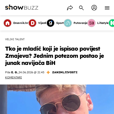
Dnevnik.hr
Vijesti
Sport
Putovanja
Lifestyle
VELIKI TALENT
Tko je mladić koji je ispisao povijest
Zmajeva? Jednim potezom postao je
junak navijača BiH
Piše
E. G.
,
24.06.2026 @ 21:45
ZANIMLJIVOSTI
KOMENTARI
OMOGUĆI OBAVIJESTI