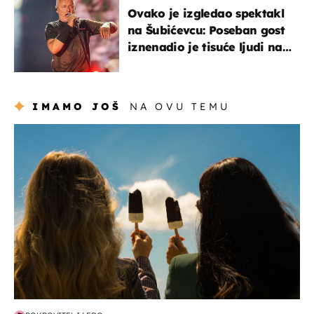
Ovako je izgledao spektakl
na Šubićevcu: Poseban gost
iznenadio je tisuće ljudi na
Thompsonovu koncertu
IMAMO JOŠ
NA OVU TEMU
zdravlje & prehrana