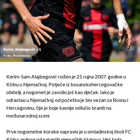
Kerim Alajbegović - 1
Foto: Profimedia
Kerim-Sam Alajbegović rođen je 21. rujna 2007. godine u
Kölnu u Njemačkoj. Potječe iz bosanskohercegovačke
obitelji, a nogomet je zavolio još kao dječak. Iako je
odrastao u Njemačkoj, od početka je bio vezan za Bosnu i
Hercegovinu, čije je boje kasnije odlučio braniti na
međunarodnoj sceni.
Prve nogometne korake napravio je u omladinskoj školi FC
Kölna, jednog od najvećih njemačkih klubova. Već tada