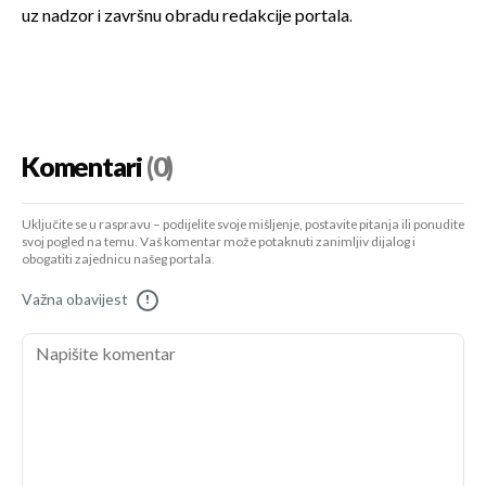
uz nadzor i završnu obradu redakcije portala.
Komentari
(0)
Uključite se u raspravu – podijelite svoje mišljenje, postavite pitanja ili ponudite
svoj pogled na temu. Vaš komentar može potaknuti zanimljiv dijalog i
obogatiti zajednicu našeg portala.
Važna obavijest
!