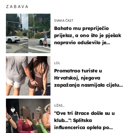
ZABAVA
SVAKA ČAST
Bahato mu prepriječio
prijelaz, a ono što je pješak
napravio oduševilo je
društvene mreže
LOL
Promatrao turiste u
Hrvatskoj, njegova
zapažanja nasmijala cijelu
regiju
UŽAS…
"Ove tri štrace došle su u
klub…": Splitska
influencerica oplela po