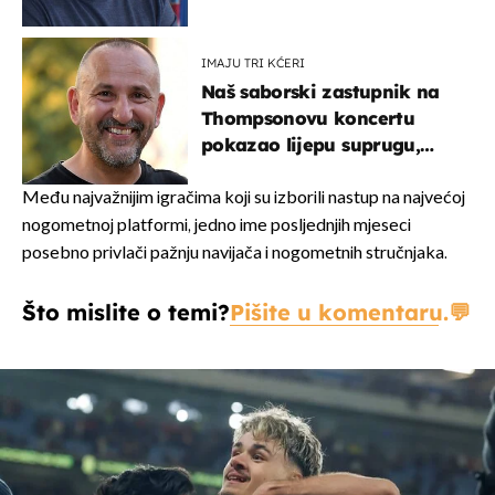
IMAJU TRI KĆERI
Naš saborski zastupnik na
Thompsonovu koncertu
pokazao lijepu suprugu,
koja godinama izbjegava
javnost
Među najvažnijim igračima koji su izborili nastup na najvećoj
nogometnoj platformi, jedno ime posljednjih mjeseci
posebno privlači pažnju navijača i nogometnih stručnjaka.
Što mislite o temi?
Pišite u komentaru.