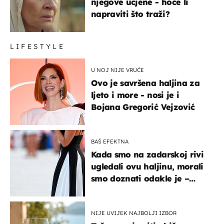
njegove ucjene - hoće li
napraviti što traži?
LIFESTYLE
U NOJ NIJE VRUĆE
Ovo je savršena haljina za
ljeto i more - nosi je i
Bojana Gregorić Vejzović
BAŠ EFEKTNA
Kada smo na zadarskoj rivi
ugledali ovu haljinu, morali
smo doznati odakle je –
košta samo 18 eura
NIJE UVIJEK NAJBOLJI IZBOR