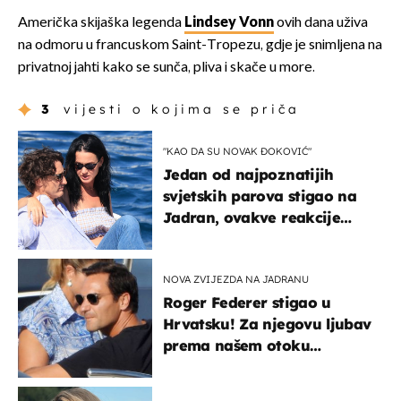
Američka skijaška legenda
Lindsey Vonn
ovih dana uživa
na odmoru u francuskom Saint-Tropezu, gdje je snimljena na
privatnoj jahti kako se sunča, pliva i skače u more.
3
vijesti o kojima se priča
"KAO DA SU NOVAK ĐOKOVIĆ"
Jedan od najpoznatijih
svjetskih parova stigao na
Jadran, ovakve reakcije
vjerojatno nisu očekivali
NOVA ZVIJEZDA NA JADRANU
Roger Federer stigao u
Hrvatsku! Za njegovu ljubav
prema našem otoku
zaslužan je jedan poznati
Hrvat