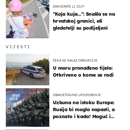
ZAMJERATE LI JOJ?
"Koja kuja…": Snašla se na
hrvatskoj granici, ali
gledatelji su podijeljeni
VIJESTI
ČEKA SE NALAZ OBDUKCIJE
U moru pronađeno tijelo:
Otkriveno o kome se radi
OBAVJEŠTAJNO UPOZORENJE
Uzbuna na istoku Europe:
Rusija bi mogla napasti, a
poznato i kada! Moguć i
kopneni upad u članicu