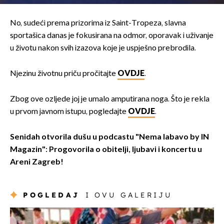
No, sudeći prema prizorima iz Saint-Tropeza, slavna
sportašica danas je fokusirana na odmor, oporavak i uživanje
u životu nakon svih izazova koje je uspješno prebrodila.
Njezinu životnu priču pročitajte
OVDJE
.
Zbog ove ozljede joj je umalo amputirana noga. Što je rekla
u prvom javnom istupu, pogledajte
OVDJE
.
Senidah otvorila dušu u podcastu "Nema labavo by IN
Magazin": Progovorila o obitelji, ljubavi i koncertu u
Areni Zagreb!
POGLEDAJ
I OVU GALERIJU