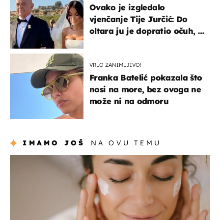
Ovako je izgledalo
vjenčanje Tije Jurčić: Do
oltara ju je dopratio očuh, a
slavilo se uz Olivera i Rozgu
VRLO ZANIMLJIVO!
Franka Batelić pokazala što
nosi na more, bez ovoga ne
može ni na odmoru
IMAMO JOŠ
NA OVU TEMU
moda & ljepota