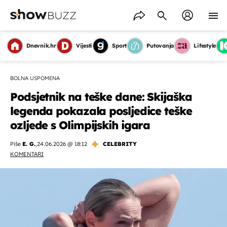
Dnevnik.hr
Vijesti
Sport
Putovanja
Lifestyle
BOLNA USPOMENA
Podsjetnik na teške dane: Skijaška
legenda pokazala posljedice teške
ozljede s Olimpijskih igara
Piše
E. G.
,
24.06.2026 @ 18:12
CELEBRITY
KOMENTARI
OMOGUĆI OBAVIJESTI