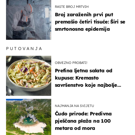
NATO-a
RASTE BROJ MRTVIH
Broj zaraženih prvi put
premašio četiri tisuće: Širi se
smrtonosna epidemija
PUTOVANJA
OBVEZNO PROBATI!
Prefina ljetna salata od
kupusa: Kremasto
savršenstvo koje najbolje
paše uz pečeno meso
NAJMANJA NA SVIJETU
Čudo prirode: Predivna
pješčana plaža na 100
metara od mora