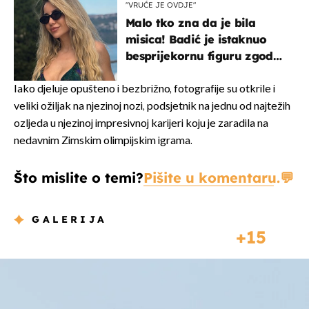
"VRUĆE JE OVDJE"
Malo tko zna da je bila
misica! Badić je istaknuo
besprijekornu figuru zgodne
voditeljice
Iako djeluje opušteno i bezbrižno, fotografije su otkrile i
veliki ožiljak na njezinoj nozi, podsjetnik na jednu od najtežih
ozljeda u njezinoj impresivnoj karijeri koju je zaradila na
nedavnim Zimskim olimpijskim igrama.
Što mislite o temi?
Pišite u komentaru.
GALERIJA
15