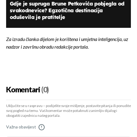
Gdje je supruga Brune Petkovića pobjegla od
svakodnevice? Egzotična destinacija
oduševila je pratitelje
Za izradu članka dijelom je korištena i umjetna inteligencija, uz
nadzor i završnu obradu redakcije portala.
Komentari
(0)
Uključite se u raspravu – podijelite svoje mišljenje, postavite pitanja ili ponudite
svoj pogled na temu. Vaš komentar može potaknuti zanimljiv dijalog i
obogatiti zajednicu našeg portala.
Važna obavijest
!