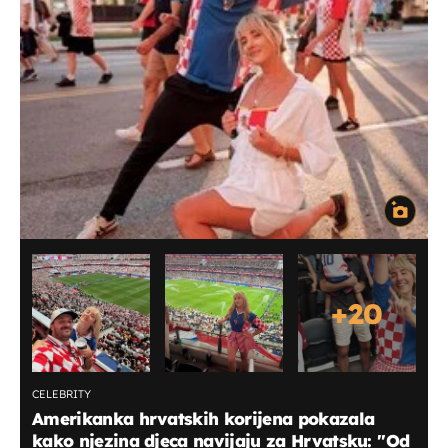
+
20
CELEBRITY
Amerikanka hrvatskih korijena pokazala
kako njezina djeca navijaju za Hrvatsku: ''Od