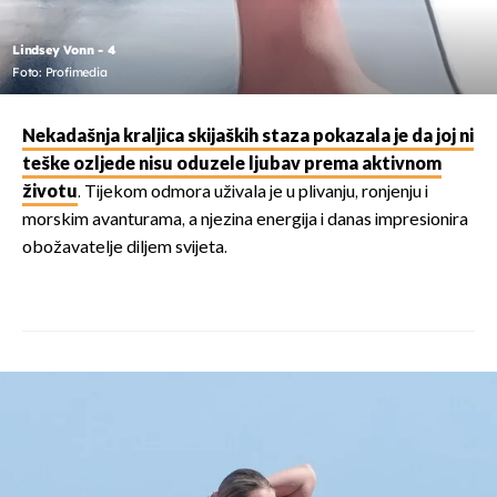
Lindsey Vonn - 4
Foto: Profimedia
Nekadašnja kraljica skijaških staza pokazala je da joj ni
teške ozljede nisu oduzele ljubav prema aktivnom
životu
. Tijekom odmora uživala je u plivanju, ronjenju i
morskim avanturama, a njezina energija i danas impresionira
obožavatelje diljem svijeta.