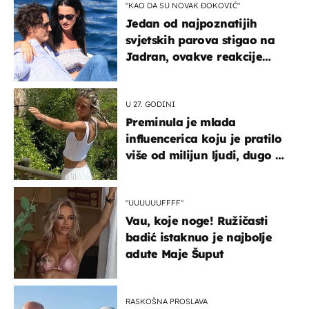
"KAO DA SU NOVAK ĐOKOVIĆ"
Jedan od najpoznatijih
svjetskih parova stigao na
Jadran, ovakve reakcije
vjerojatno nisu očekivali
U 27. GODINI
Preminula je mlada
influencerica koju je pratilo
više od milijun ljudi, dugo se
borila s opakom bolešću
"UUUUUUFFFF"
Vau, koje noge! Ružičasti
badić istaknuo je najbolje
adute Maje Šuput
RASKOŠNA PROSLAVA