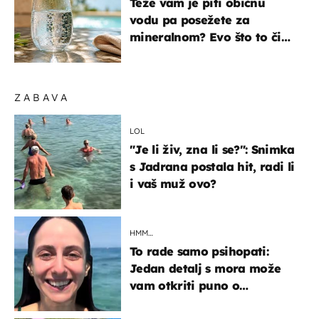
Teže vam je piti običnu
vodu pa posežete za
mineralnom? Evo što to čini
organizmu
ZABAVA
LOL
"Je li živ, zna li se?": Snimka
s Jadrana postala hit, radi li
i vaš muž ovo?
HMM…
To rade samo psihopati:
Jedan detalj s mora može
vam otkriti puno o
prijateljima