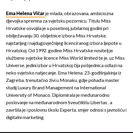
Ema Helena Vičar
je mlada, obrazovana, ambiciozna
djevojka spremna za svjetsku pozornicu. Titulu Miss
Hrvatske osvojila je u posebnoj, jubilarnoj godini pri
obilježavanju 30. obljetnice izbora Miss Hrvatske,
najstarijeg i najdugovječnijeg licenciranog izbora ljepote u
Hrvatskoj. Od 1992. godine Miss Hrvatske nositelj je
službene svjetske licence Miss World limited te je, uz Miss
Universe, jedini izbor u Hrvatskoj čija pobjednica odlazi na
neko svjetsko natjecanje. Ema Helena, 23-godišnjakinja iz
Zagreba, trenutačno živi u Monaku, gdje pohađa master
studij Luxury Brand Management na International
University of Monaco. Diplomirala je međunarodno
poslovanje na međunarodnom Sveučilištu Libertas , a
završila je i poslovnu školu Experta, smjer odnosi s javnošću i
digitalni marketing.