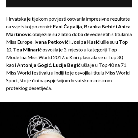
Hrvatska je tijekom povijesti ostvarila impresivne rezultate
na svjetskoj pozornici:
Fani Čapalija, Branka Bebić i Anica
Martinović
obilježile su zlatno doba devedesetih s titulama
Miss Europe.
Ivana Petković i Josipa Kusić
ušle su u Top
10.
Tea Mlinarić
osvojila je 3. mjesto u kategoriji Top
Model na Miss World 2017. u Kini i plasirala se u Top 30,
kao i
Antonija Gogić.
Lucija Begić
ušla je u Top 40 na 71.
Miss World festivalu u Indiji te je osvojila i titulu Miss World
Sport, što je čini najuspješnijom hrvatskom misicom
proteklog desetljeća.