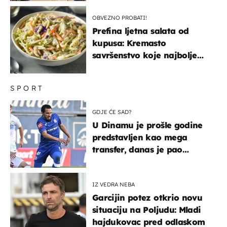
OBVEZNO PROBATI!
Prefina ljetna salata od
kupusa: Kremasto
savršenstvo koje najbolje
paše uz pečeno meso
SPORT
GDJE ĆE SAD?
U Dinamu je prošle godine
predstavljen kao mega
transfer, danas je pao
najniže u karijeri
IZ VEDRA NEBA
Garcijin potez otkrio novu
situaciju na Poljudu: Mladi
hajdukovac pred odlaskom