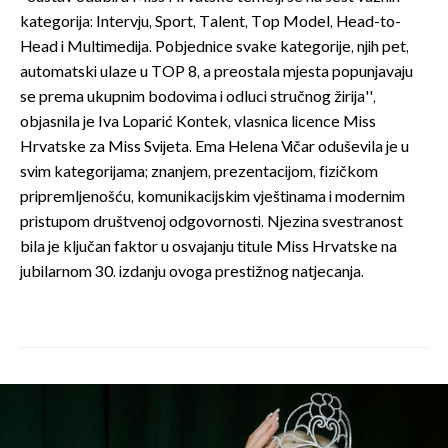
kategorija: Intervju, Sport, Talent, Top Model, Head-to-
Head i Multimedija. Pobjednice svake kategorije, njih pet,
automatski ulaze u TOP 8, a preostala mjesta popunjavaju
se prema ukupnim bodovima i odluci stručnog žirija'',
objasnila je Iva Loparić Kontek, vlasnica licence Miss
Hrvatske za Miss Svijeta. Ema Helena Vičar oduševila je u
svim kategorijama; znanjem, prezentacijom, fizičkom
pripremljenošću, komunikacijskim vještinama i modernim
pristupom društvenoj odgovornosti. Njezina svestranost
bila je ključan faktor u osvajanju titule Miss Hrvatske na
jubilarnom 30. izdanju ovoga prestižnog natjecanja.