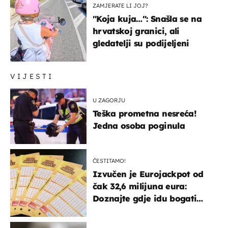
ZAMJERATE LI JOJ?
"Koja kuja…": Snašla se na
hrvatskoj granici, ali
gledatelji su podijeljeni
VIJESTI
U ZAGORJU
Teška prometna nesreća!
Jedna osoba poginula
ČESTITAMO!
Izvučen je Eurojackpot od
čak 32,6 milijuna eura:
Doznajte gdje idu bogati
dobitci u Hrvatskoj