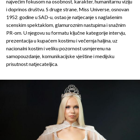
najvećim fokusom na osobnost, karakter, humanitarnu viziju
i doprinos društvu. S druge strane, Miss Universe, osnovan
1952. godine u SAD-u, ostao je natjecanje s naglašenim
scenskim spektaklom, glamuroznim nastupima i snažnim
PR-om. U njegovu su formatu ključne kategorije intervju,
prezentacija u kupaćem kostimu i večernja haljina, uz
nacionalni kostim i veliku pozornost usmjerenu na
samopouzdanje, komunikacijske vještine i medijsku
prisutnost natjecateljica.