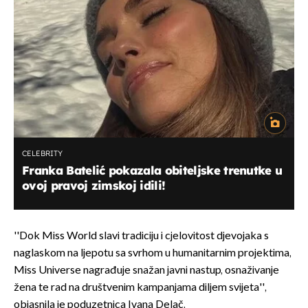
CELEBRITY
Franka Batelić pokazala obiteljske trenutke u
ovoj pravoj zimskoj idili!
''Dok Miss World slavi tradiciju i cjelovitost djevojaka s
naglaskom na ljepotu sa svrhom u humanitarnim projektima,
Miss Universe nagrađuje snažan javni nastup, osnaživanje
žena te rad na društvenim kampanjama diljem svijeta'',
objasnila je poduzetnica Ivana Delač.