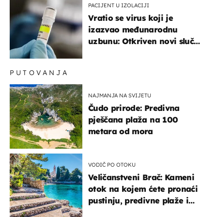
PACIJENT U IZOLACIJI
Vratio se virus koji je
izazvao međunarodnu
uzbunu: Otkriven novi slučaj
u Europi
PUTOVANJA
NAJMANJA NA SVIJETU
Čudo prirode: Predivna
pješčana plaža na 100
metara od mora
VODIČ PO OTOKU
Veličanstveni Brač: Kameni
otok na kojem ćete pronaći
pustinju, predivne plaže i
uzbudljivu hranu