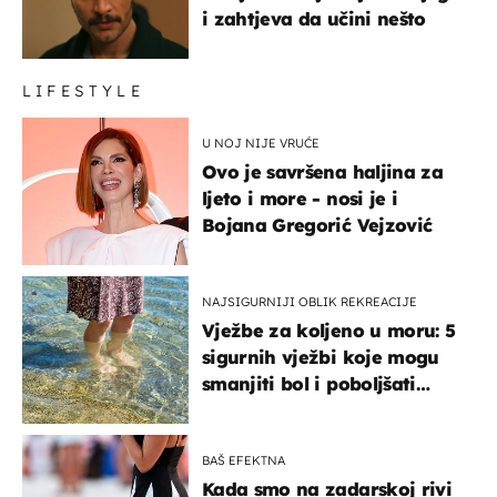
i zahtjeva da učini nešto
LIFESTYLE
U NOJ NIJE VRUĆE
Ovo je savršena haljina za
ljeto i more - nosi je i
Bojana Gregorić Vejzović
NAJSIGURNIJI OBLIK REKREACIJE
Vježbe za koljeno u moru: 5
sigurnih vježbi koje mogu
smanjiti bol i poboljšati
pokretljivost
BAŠ EFEKTNA
Kada smo na zadarskoj rivi