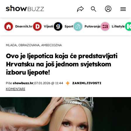
Dnevnik.hr
Vijesti
Sport
Putovanja
Lifestyle
MLADA, OBRAZOVANA, AMBICIOZNA
Ovo je ljepotica koja će predstavljati
Hrvatsku na još jednom svjetskom
izboru ljepote!
Piše
showbuzz.hr
,
07.01.2026 @ 11:44
ZANIMLJIVOSTI
KOMENTARI
OMOGUĆI OBAVIJESTI