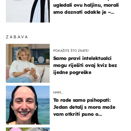
ugledali ovu haljinu, morali
smo doznati odakle je –
košta samo 18 eura
ZABAVA
POKAŽITE ŠTO ZNATE!
Samo pravi intelektualci
mogu riješiti ovaj kviz bez
ijedne pogreške
HMM…
To rade samo psihopati:
Jedan detalj s mora može
vam otkriti puno o
prijateljima