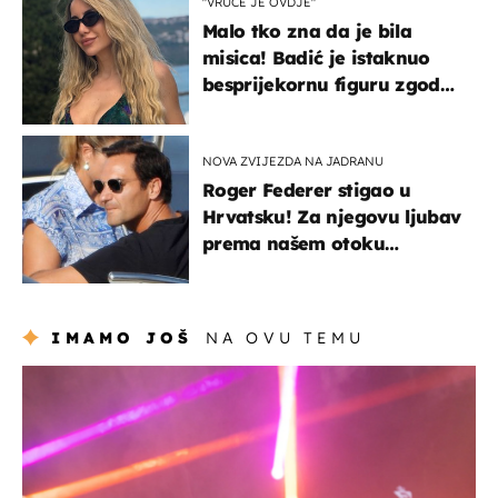
"VRUĆE JE OVDJE"
Malo tko zna da je bila
misica! Badić je istaknuo
besprijekornu figuru zgodne
voditeljice
NOVA ZVIJEZDA NA JADRANU
Roger Federer stigao u
Hrvatsku! Za njegovu ljubav
prema našem otoku
zaslužan je jedan poznati
Hrvat
IMAMO JOŠ
NA OVU TEMU
kultura & zabava