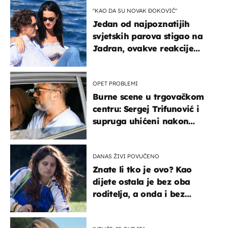
"KAO DA SU NOVAK ĐOKOVIĆ"
Jedan od najpoznatijih
svjetskih parova stigao na
Jadran, ovakve reakcije
vjerojatno nisu očekivali
OPET PROBLEMI
Burne scene u trgovačkom
centru: Sergej Trifunović i
supruga uhićeni nakon
svađe!
DANAS ŽIVI POVUČENO
Znate li tko je ovo? Kao
dijete ostala je bez oba
roditelja, a onda i bez
milijuna koje je trebala
naslijediti