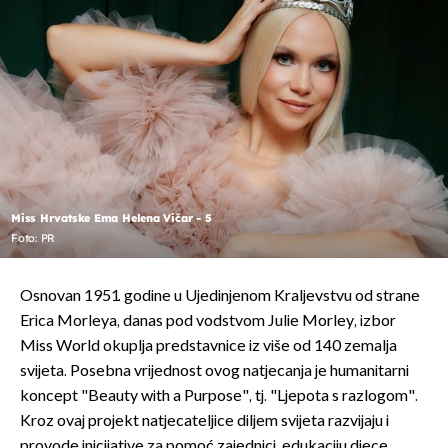
Miss Hrvatske Ema Helena Vičar - 5
Foto: PR
Osnovan 1951. godine u Ujedinjenom Kraljevstvu od strane
Erica Morleya, danas pod vodstvom Julie Morley, izbor
Miss World okuplja predstavnice iz više od 140 zemalja
svijeta. Posebna vrijednost ovog natjecanja je humanitarni
koncept "Beauty with a Purpose", tj. "Ljepota s razlogom".
Kroz ovaj projekt natjecateljice diljem svijeta razvijaju i
provode inicijative za pomoć zajednici, edukaciju djece,