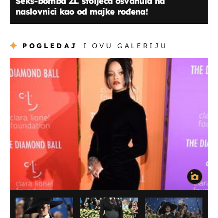
Seks-bomba 21. stoljeća osvanula na
naslovnici kao od majke rođena!
POGLEDAJ
I OVU GALERIJU