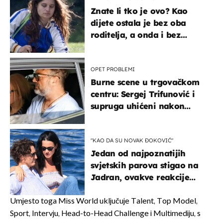
Znate li tko je ovo? Kao
dijete ostala je bez oba
roditelja, a onda i bez
milijuna koje je trebala
naslijediti
OPET PROBLEMI
Burne scene u trgovačkom
centru: Sergej Trifunović i
supruga uhićeni nakon
svađe!
"KAO DA SU NOVAK ĐOKOVIĆ"
Jedan od najpoznatijih
svjetskih parova stigao na
Jadran, ovakve reakcije
vjerojatno nisu očekivali
Umjesto toga Miss World uključuje Talent, Top Model,
Sport, Intervju, Head-to-Head Challenge i Multimediju, s