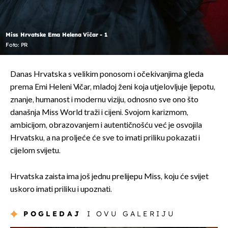
Miss Hrvatske Ema Helena Vičar - 1
Foto: PR
Danas Hrvatska s velikim ponosom i očekivanjima gleda
prema Emi Heleni Vičar, mladoj ženi koja utjelovljuje ljepotu,
znanje, humanost i modernu viziju, odnosno sve ono što
današnja Miss World traži i cijeni. Svojom karizmom,
ambicijom, obrazovanjem i autentičnošću već je osvojila
Hrvatsku, a na proljeće će sve to imati priliku pokazati i
cijelom svijetu.
Hrvatska zaista ima još jednu prelijepu Miss, koju će svijet
uskoro imati priliku i upoznati.
POGLEDAJ
I OVU GALERIJU