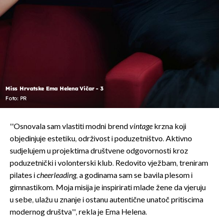
Miss Hrvatske Ema Helena Vičar - 3
Foto: PR
''Osnovala sam vlastiti modni brend
vintage
krzna koji
objedinjuje estetiku, održivost i poduzetništvo. Aktivno
sudjelujem u projektima društvene odgovornosti kroz
poduzetnički i volonterski klub. Redovito vježbam, treniram
pilates i
cheerleading
, a godinama sam se bavila plesom i
gimnastikom. Moja misija je inspirirati mlade žene da vjeruju
u sebe, ulažu u znanje i ostanu autentične unatoč pritiscima
modernog društva'', rekla je Ema Helena.