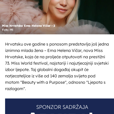
Miss Hrvatske Ema Helena Vičar - 2
Foto: PR
Hrvatsku ove godine s ponosom predstavlja još jedna
iznimna mlada žena – Ema Helena Vičar, nova Miss
Hrvatske, koja će na proljeće otputovati na prestižni
73. Miss World festival, najstariji i najutjecajniji svjetski
izbor ljepote. Taj globalni događaj okupit će
natjecateljice iz više od 140 zemalja svijeta pod
motom "Beauty with a Purpose", odnosno "Ljepota s
razlogom".