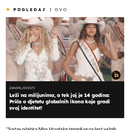
POGLEDAJ
I OVO
ZANIMLJIVOSTI
Leži na milijunima, a tek joj je 14 godina:
Priča o djetetu globalnih ikona koje gradi
svoj identitet!
''Sustav odabira Miss Hrvatske temelji se na šest važnih