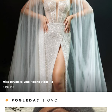
Miss Hrvatske Ema Helena Vičar - 4
Foto: PR
POGLEDAJ
I OVO