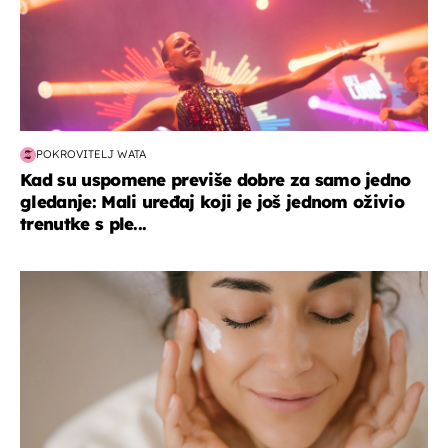
POKROVITELJ WATA
Kad su uspomene previše dobre za samo jedno
gledanje: Mali uređaj koji je još jednom oživio
trenutke s ple...
moda & ljepota