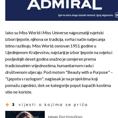
Iako su Miss World i Miss Universe najpoznatiji svjetski
izbori ljepote, njihova se tradicija, svrha i način natjecanja
bitno razlikuju. Miss World, osnovan 1951. godine u
Ujedinjenom Kraljevstvu, najstariji je izbor ljepote na svijetu i
posljednjih deset godina snažno je usmjeren prema
tradicionalnim vrijednostima, humanitarnom radu i
društvenom utjecaju. Pod motom "Beauty with a Purpose" –
"Ljepota s razlogom", naglasak je na projektima koji
pomažu zajednici, dok se kategorije poput kupaćih kostima
više ne koriste.
3
vijesti o kojima se priča
DANAS ŽIVI POVUČENO