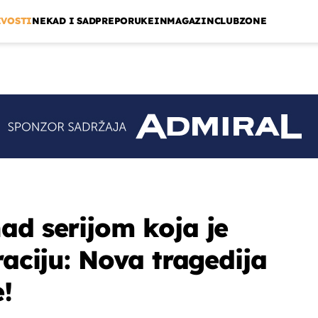
IVOSTI
NEKAD I SAD
PREPORUKE
INMAGAZIN
CLUBZONE
ad serijom koja je
raciju: Nova tragedija
!