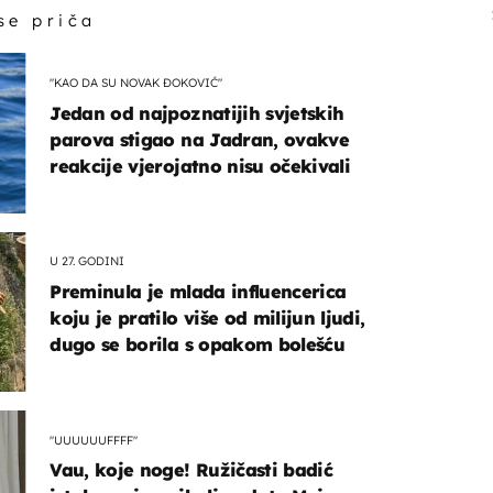
 se priča
"KAO DA SU NOVAK ĐOKOVIĆ"
Jedan od najpoznatijih svjetskih
parova stigao na Jadran, ovakve
reakcije vjerojatno nisu očekivali
U 27. GODINI
Preminula je mlada influencerica
koju je pratilo više od milijun ljudi,
dugo se borila s opakom bolešću
"UUUUUUFFFF"
Vau, koje noge! Ružičasti badić