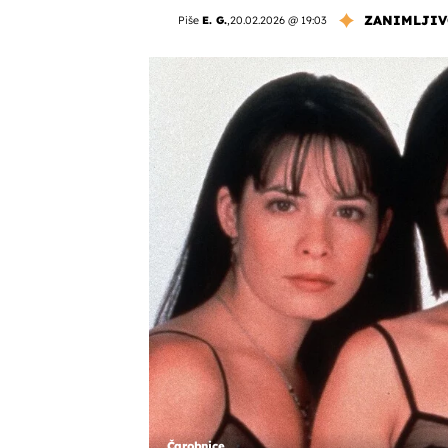
ZANIMLJIV
Piše
E. G.
,
20.02.2026 @ 19:03
Čarobnice