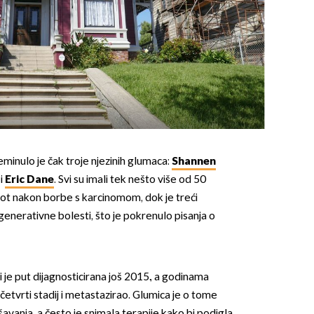
minulo je čak troje njezinih glumaca:
Shannen
i
Eric Dane
. Svi su imali tek nešto više od 50
ivot nakon borbe s karcinomom, dok je treći
nerativne bolesti, što je pokrenulo pisanja o
je put dijagnosticirana još 2015., a godinama
 četvrti stadij i metastazirao. Glumica je o tome
avanja, a često je snimala terapije kako bi podigla