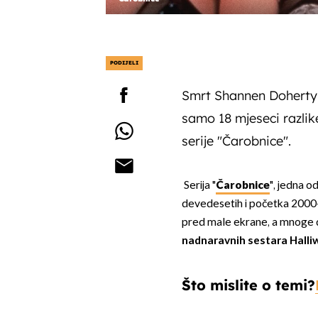
PODIJELI
Smrt Shannen Doherty,
samo 18 mjeseci razlik
serije "Čarobnice".
Serija "
Čarobnice
", jedna o
devedesetih i početka 2000-i
pred male ekrane, a mnoge d
nadnaravnih sestara Halliw
Što mislite o temi?