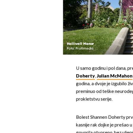
Halliwell Manor
Foto: Profimedia
U samo godinu i pol dana, pre
Doherty
,
Julian McMahon
godina, a dvoje je izgubilo ž
preminuo od teške neurodege
prokletstvu serije.
Bolest Shannen Doherty prvi 
kasnije rak dojke je prešao u
govorila otvoreno, bez uljepš