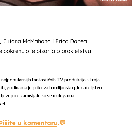
 Juliana McMahona i Erica Danea u
e pokrenulo je pisanja o prokletstvu
d najpopularnijih fantastičnih TV produkcija s kraja
h, godinama je prikovala milijunsko gledateljstvo
jevojčice zamišljale su se u ulogama
ell
.
Pišite u komentaru.