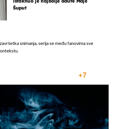
istaknuo je najbolje adute Maje
Šuput
avršetka snimanja, serija se među fanovima sve
ontekstu.
7