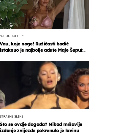
"UUUUUUFFFF"
Vau, koje noge! Ružičasti badić
istaknuo je najbolje adute Maje Šuput...
STRAŠNE SLIKE
Što se ovdje događa? Nikad mršavije
izdanje zvijezde pokrenulo je lavinu