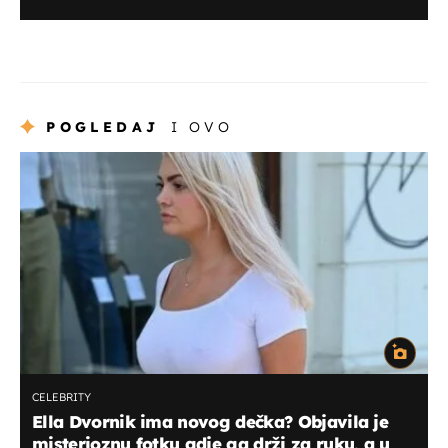
POGLEDAJ
I OVO
CELEBRITY
Ella Dvornik ima novog dečka? Objavila je
misterioznu fotku gdje ga drži za ruku, a u