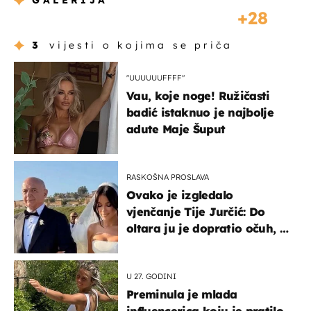
GALERIJA
28
3
vijesti o kojima se priča
"UUUUUUFFFF"
Vau, koje noge! Ružičasti
badić istaknuo je najbolje
adute Maje Šuput
RASKOŠNA PROSLAVA
Ovako je izgledalo
vjenčanje Tije Jurčić: Do
oltara ju je dopratio očuh, a
slavilo se uz Olivera i Rozgu
U 27. GODINI
Preminula je mlada