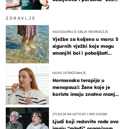
u Barcelonu"
ZDRAVLJE
NAJSIGURNIJI OBLIK REKREACIJE
Vježbe za koljeno u moru: 5
sigurnih vježbi koje mogu
smanjiti bol i poboljšati
pokretljivost
NOVO ISTRAŽIVANJE
Hormonska terapija u
menopauzi: Žene koje je
koriste imaju znatno manji
rizik od ovoga
STUDIJA NA GOTOVO 1.900 OSOBA
Ljudi koji redovito rade ovo
imaju “mlađi” organizam,