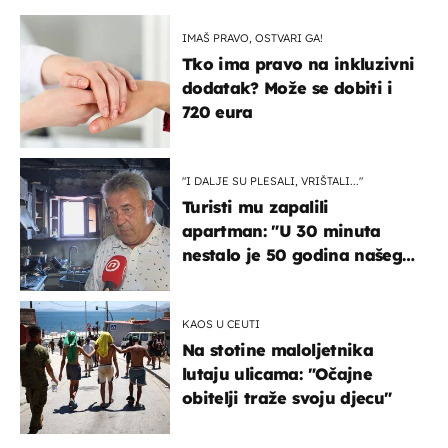
IMAŠ PRAVO, OSTVARI GA!
Tko ima pravo na inkluzivni
dodatak? Može se dobiti i
720 eura
"I DALJE SU PLESALI, VRIŠTALI..."
Turisti mu zapalili
apartman: "U 30 minuta
nestalo je 50 godina našeg
života, supruga i ja ne
možemo oka sklopiti"
KAOS U CEUTI
Na stotine maloljetnika
lutaju ulicama: "Očajne
obitelji traže svoju djecu"