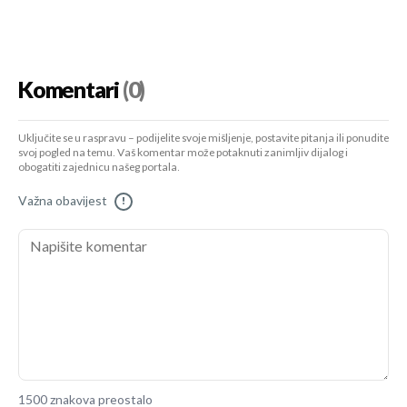
Komentari
(0)
Uključite se u raspravu – podijelite svoje mišljenje, postavite pitanja ili ponudite
svoj pogled na temu. Vaš komentar može potaknuti zanimljiv dijalog i
obogatiti zajednicu našeg portala.
Važna obavijest
!
1500 znakova preostalo