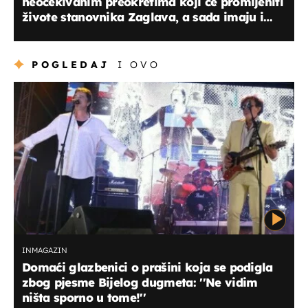
neočekivanim preokretima koji će promijeniti
živote stanovnika Zaglava, a sada imaju i
svoju himnu!
POGLEDAJ
I OVO
INMAGAZIN
Domaći glazbenici o prašini koja se podigla
zbog pjesme Bijelog dugmeta: ''Ne vidim
ništa sporno u tome!''