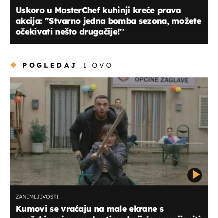
Uskoro u MasterChef kuhinji kreće prava
akcija: ''Stvarno jedna bomba sezona, možete
očekivati nešto drugačije!''
POGLEDAJ
I OVO
ZANIMLJIVOSTI
Kumovi se vraćaju na male ekrane s