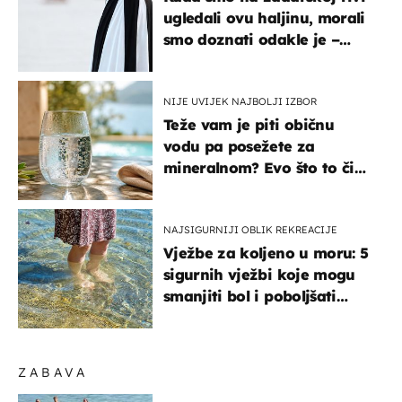
ugledali ovu haljinu, morali
smo doznati odakle je –
košta samo 18 eura
NIJE UVIJEK NAJBOLJI IZBOR
Teže vam je piti običnu
vodu pa posežete za
mineralnom? Evo što to čini
organizmu
NAJSIGURNIJI OBLIK REKREACIJE
Vježbe za koljeno u moru: 5
sigurnih vježbi koje mogu
smanjiti bol i poboljšati
pokretljivost
ZABAVA