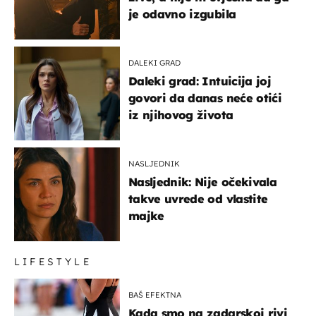
je odavno izgubila
DALEKI GRAD
Daleki grad: Intuicija joj
govori da danas neće otići
iz njihovog života
NASLJEDNIK
Nasljednik: Nije očekivala
takve uvrede od vlastite
majke
LIFESTYLE
BAŠ EFEKTNA
Kada smo na zadarskoj rivi