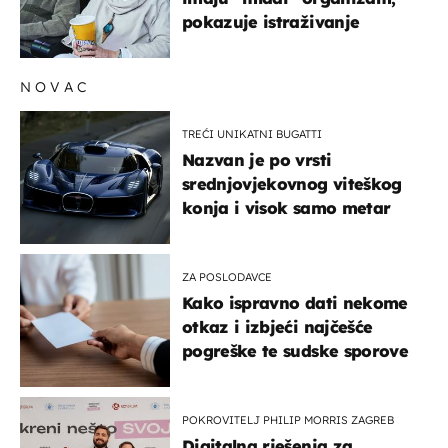
pokazuje istraživanje
NOVAC
TREĆI UNIKATNI BUGATTI
Nazvan je po vrsti
srednjovjekovnog viteškog
konja i visok samo metar
ZA POSLODAVCE
Kako ispravno dati nekome
otkaz i izbjeći najčešće
pogreške te sudske sporove
POKROVITELJ PHILIP MORRIS ZAGREB
Digitalna rješenja za