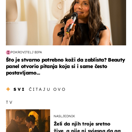
POKROVITELJ BIPA
Što je stvarno potrebno koži da zablista? Beauty
panel otvorio pitanja koja si i same često
postavljamo...
SVI
ČITAJU OVO
TV
NASLJEDNIK
Želi da njih troje sretno
žive, a nije ni svjesna da ga