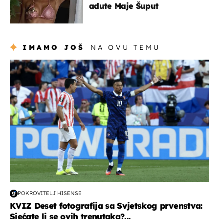
adute Maje Šuput
IMAMO JOŠ
NA OVU TEMU
svjetsko prvenstvo 2026
POKROVITELJ HISENSE
KVIZ Deset fotografija sa Svjetskog prvenstva:
Sjećate li se ovih trenutaka?...