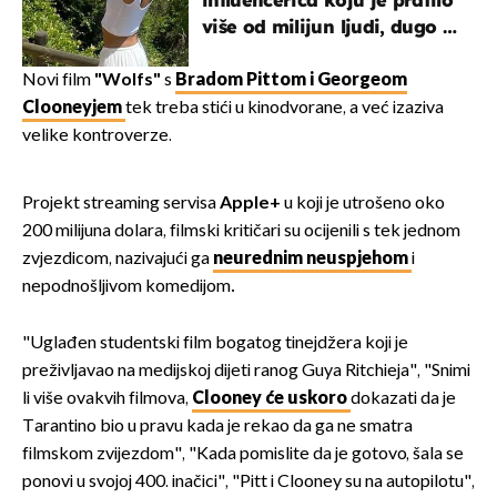
influencerica koju je pratilo
više od milijun ljudi, dugo se
borila s opakom bolesti
Novi film
"Wolfs"
s
Bradom Pittom i Georgeom
Clooneyjem
tek treba stići u kinodvorane, a već izaziva
velike kontroverze.
Projekt streaming servisa
Apple+
u koji je utrošeno oko
200 milijuna dolara, filmski kritičari su ocijenili s tek jednom
zvjezdicom, nazivajući ga
neurednim neuspjehom
i
nepodnošljivom komedijom
.
"Uglađen studentski film bogatog tinejdžera koji je
preživljavao na medijskoj dijeti ranog Guya Ritchieja", "Snimi
li više ovakvih filmova,
Clooney će uskoro
dokazati da je
Tarantino bio u pravu kada je rekao da ga ne smatra
filmskom zvijezdom", "Kada pomislite da je gotovo, šala se
ponovi u svojoj 400. inačici", "Pitt i Clooney su na autopilotu",