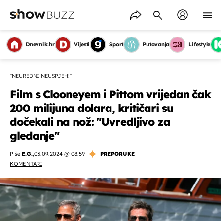
Dnevnik.hr
Vijesti
Sport
Putovanja
Lifestyle
''NEUREDNI NEUSPJEH!''
Film s Clooneyem i Pittom vrijedan čak
200 milijuna dolara, kritičari su
dočekali na nož: "Uvredljivo za
gledanje"
Piše
E.G.
,
03.09.2024 @ 08:59
PREPORUKE
KOMENTARI
OMOGUĆI OBAVIJESTI