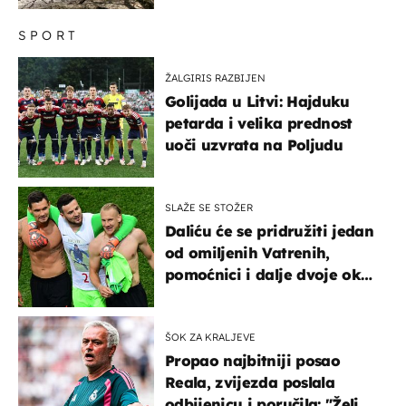
SPORT
ŽALGIRIS RAZBIJEN
Golijada u Litvi: Hajduku
petarda i velika prednost
uoči uzvrata na Poljudu
SLAŽE SE STOŽER
Daliću će se pridružiti jedan
od omiljenih Vatrenih,
pomoćnici i dalje dvoje oko
ponude
ŠOK ZA KRALJEVE
Propao najbitniji posao
Reala, zvijezda poslala
odbijenicu i poručila: "Želim