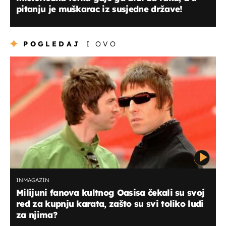
pitanju je muškarac iz susjedne države!
POGLEDAJ
I OVO
INMAGAZIN
Milijuni fanova kultnog Oasisa čekali su svoj
red za kupnju karata, zašto su svi toliko ludi
za njima?