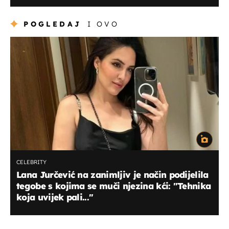
POGLEDAJ
I OVO
CELEBRITY
Lana Jurčević na zanimljiv je način podijelila
tegobe s kojima se muči njezina kći: "Tehnika
koja uvijek pali..."