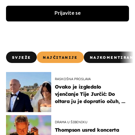
Prijavite se
SVJEŽE
NAJČITANIJE
NAJKOMENTIRAN
RASKOŠNA PROSLAVA
Ovako je izgledalo
vjenčanje Tije Jurčić: Do
oltara ju je dopratio očuh, a
slavilo se uz Olivera i Rozgu
DRAMA U ŠIBENIKU
Thompson usred koncerta