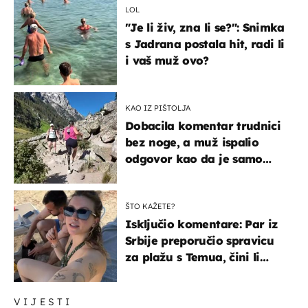
LOL
"Je li živ, zna li se?": Snimka
s Jadrana postala hit, radi li
i vaš muž ovo?
KAO IZ PIŠTOLJA
Dobacila komentar trudnici
bez noge, a muž ispalio
odgovor kao da je samo
čekao…
ŠTO KAŽETE?
Isključio komentare: Par iz
Srbije preporučio spravicu
za plažu s Temua, čini li
vam se ovo sigurnim?
VIJESTI