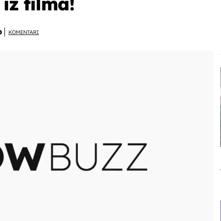
 iz filma!
D
KOMENTARI