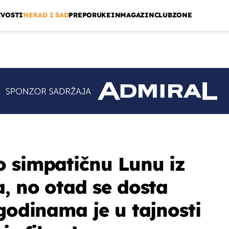
IVOSTI
NEKAD I SAD
PREPORUKE
INMAGAZIN
CLUBZONE
 simpatičnu Lunu iz
a, no otad se dosta
godinama je u tajnosti