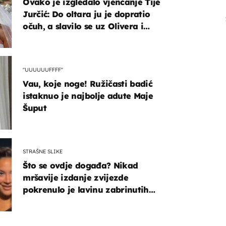
Ovako je izgledalo vjenčanje Tije
Jurčić: Do oltara ju je dopratio
očuh, a slavilo se uz Olivera i
Rozgu
"UUUUUUFFFF"
Vau, koje noge! Ružičasti badić
istaknuo je najbolje adute Maje
Šuput
STRAŠNE SLIKE
Što se ovdje događa? Nikad
mršavije izdanje zvijezde
pokrenulo je lavinu zabrinutih
komentara