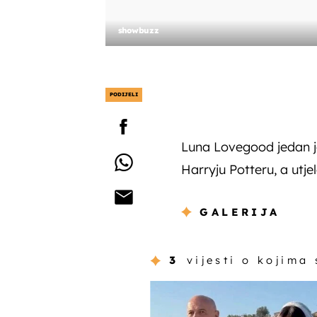
showbuzz
PODIJELI
Luna Lovegood jedan je
Harryju Potteru, a utje
GALERIJA
3
vijesti o kojima