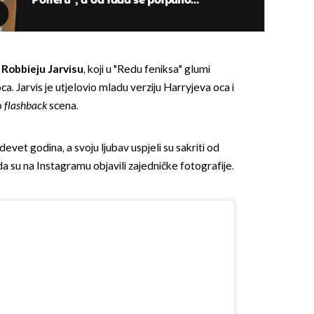
promijenio!
u
Robbieju Jarvisu
, koji u "Redu feniksa" glumi
. Jarvis je utjelovio mladu verziju Harryjeva oca i
o
flashback
scena.
OMOGUĆI OBAVIJESTI
 devet godina, a svoju ljubav uspjeli su sakriti od
a su na Instagramu objavili zajedničke fotografije.