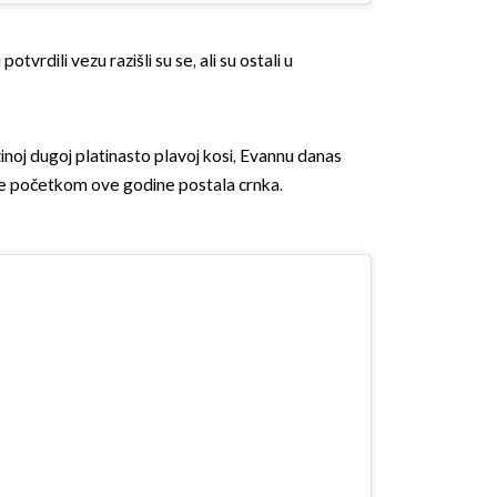
tvrdili vezu razišli su se, ali su ostali u
inoj dugoj platinasto plavoj kosi, Evannu danas
r je početkom ove godine postala crnka.