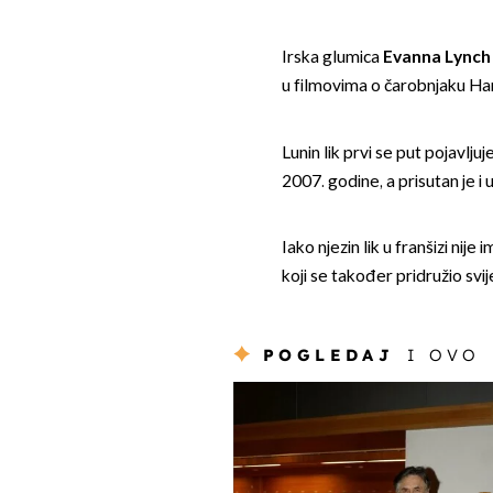
Irska glumica
Evanna Lynch
u filmovima o čarobnjaku Har
Lunin lik prvi se put pojavlju
2007. godine, a prisutan je i u
Iako njezin lik u franšizi nije
koji se također pridružio svi
POGLEDAJ
I OVO