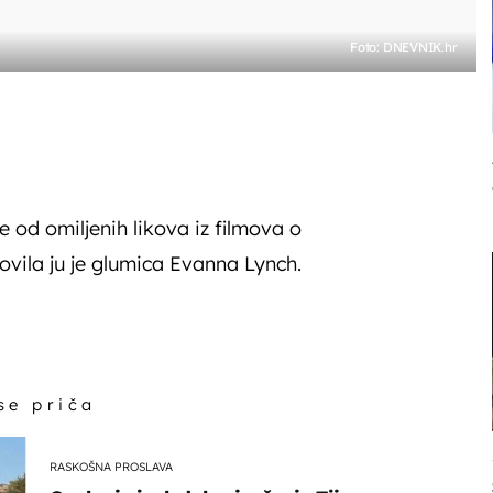
Foto: DNEVNIK.hr
 od omiljenih likova iz filmova o
lovila ju je glumica Evanna Lynch.
 se priča
RASKOŠNA PROSLAVA