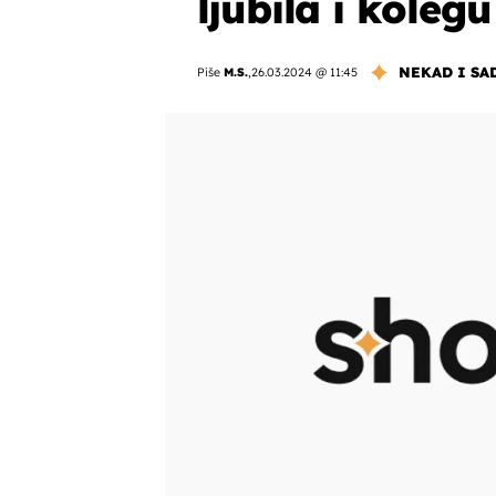
ljubila i kolegu
NEKAD I SA
Piše
M.S.
,
26.03.2024 @ 11:45