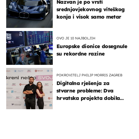
Nazvan je po vrsti
srednjovjekovnog viteškog
konja i visok samo metar
OVO JE 10 NAJBOLJIH
Europske dionice dosegnule
su rekordne razine
POKROVITELJ PHILIP MORRIS ZAGREB
Digitalna rješenja za
stvarne probleme: Dva
hrvatska projekta dobila
potporu za razvoj