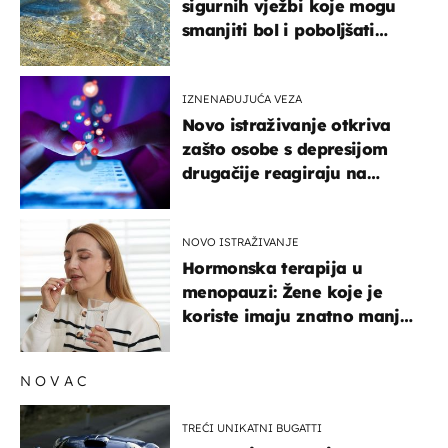
sigurnih vježbi koje mogu
smanjiti bol i poboljšati
pokretljivost
IZNENAĐUJUĆA VEZA
Novo istraživanje otkriva
zašto osobe s depresijom
drugačije reagiraju na
lajkove
NOVO ISTRAŽIVANJE
Hormonska terapija u
menopauzi: Žene koje je
koriste imaju znatno manji
rizik od ovoga
NOVAC
TREĆI UNIKATNI BUGATTI