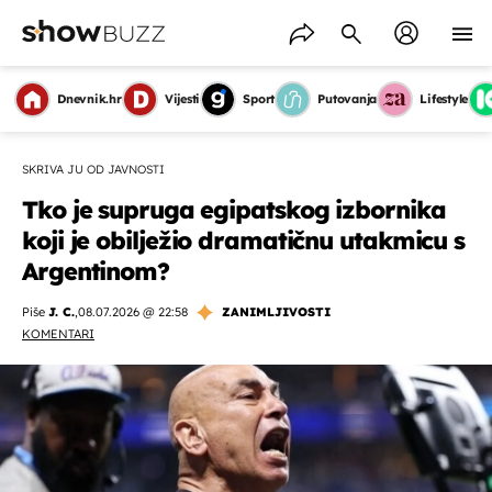
Dnevnik.hr
Vijesti
Sport
Putovanja
Lifestyle
SKRIVA JU OD JAVNOSTI
Tko je supruga egipatskog izbornika
koji je obilježio dramatičnu utakmicu s
Argentinom?
Piše
J. C.
,
08.07.2026 @ 22:58
ZANIMLJIVOSTI
KOMENTARI
OMOGUĆI OBAVIJESTI