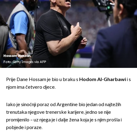
Hossam Hassan
Foto: Getty Images via AFP
Prije Dane Hossam je bio u braku s
Hodom Al-Gharbawi
i s
njom ima četvero djece.
Iako je sinoćnji poraz od Argentine bio jedan od najtežih
trenutaka njegove trenerske karijere, jedno se nije
promijenilo – uz njega je i dalje žena koja je s njim prošla i
pobjede i poraze.