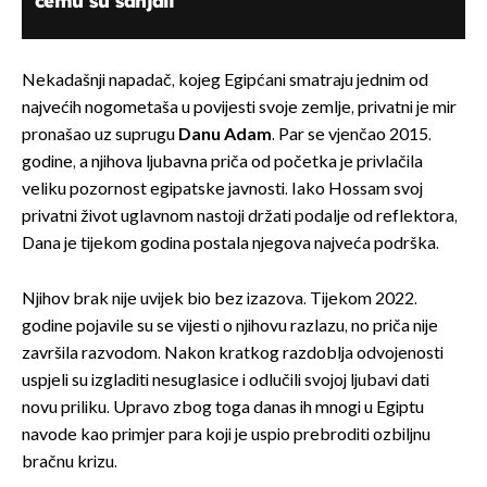
čemu su sanjali
Nekadašnji napadač, kojeg Egipćani smatraju jednim od
najvećih nogometaša u povijesti svoje zemlje, privatni je mir
pronašao uz suprugu
Danu Adam
. Par se vjenčao 2015.
godine, a njihova ljubavna priča od početka je privlačila
veliku pozornost egipatske javnosti. Iako Hossam svoj
privatni život uglavnom nastoji držati podalje od reflektora,
Dana je tijekom godina postala njegova najveća podrška.
Njihov brak nije uvijek bio bez izazova. Tijekom 2022.
godine pojavile su se vijesti o njihovu razlazu, no priča nije
završila razvodom. Nakon kratkog razdoblja odvojenosti
uspjeli su izgladiti nesuglasice i odlučili svojoj ljubavi dati
novu priliku. Upravo zbog toga danas ih mnogi u Egiptu
navode kao primjer para koji je uspio prebroditi ozbiljnu
bračnu krizu.