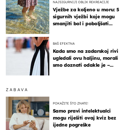
NAJSIGURNIJI OBLIK REKREACIJE
Vježbe za koljeno u moru: 5
sigurnih vježbi koje mogu
smanjiti bol i poboljšati
pokretljivost
BAŠ EFEKTNA
Kada smo na zadarskoj rivi
ugledali ovu haljinu, morali
smo doznati odakle je –
košta samo 18 eura
ZABAVA
POKAŽITE ŠTO ZNATE!
Samo pravi intelektualci
mogu riješiti ovaj kviz bez
ijedne pogreške