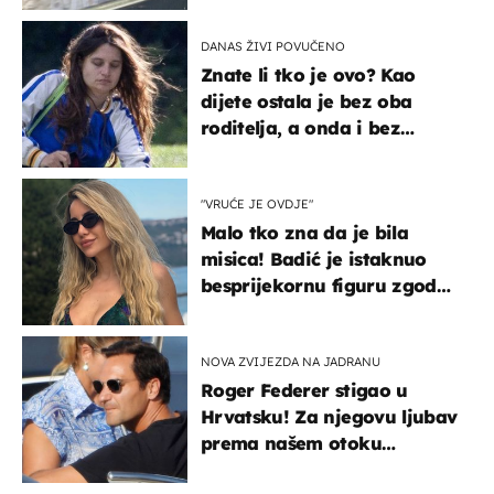
DANAS ŽIVI POVUČENO
Znate li tko je ovo? Kao
dijete ostala je bez oba
roditelja, a onda i bez
milijuna koje je trebala
naslijediti
"VRUĆE JE OVDJE"
Malo tko zna da je bila
misica! Badić je istaknuo
besprijekornu figuru zgodne
voditeljice
NOVA ZVIJEZDA NA JADRANU
Roger Federer stigao u
Hrvatsku! Za njegovu ljubav
prema našem otoku
zaslužan je jedan poznati