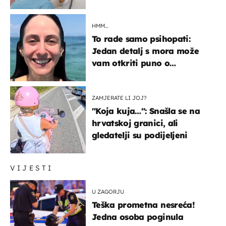
HMM…
To rade samo psihopati:
Jedan detalj s mora može
vam otkriti puno o
prijateljima
ZAMJERATE LI JOJ?
"Koja kuja…": Snašla se na
hrvatskoj granici, ali
gledatelji su podijeljeni
VIJESTI
U ZAGORJU
Teška prometna nesreća!
Jedna osoba poginula