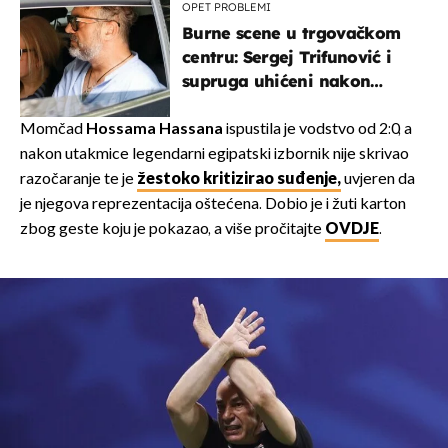
OPET PROBLEMI
Burne scene u trgovačkom
centru: Sergej Trifunović i
supruga uhićeni nakon
svađe!
Momčad
Hossama Hassana
ispustila je vodstvo od 2:0, a
nakon utakmice legendarni egipatski izbornik nije skrivao
razočaranje te je
žestoko kritizirao suđenje,
uvjeren da
je njegova reprezentacija oštećena. Dobio je i žuti karton
zbog geste koju je pokazao, a više pročitajte
OVDJE
.