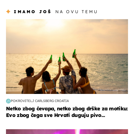
Hrvat
IMAMO JOŠ
NA OVU TEMU
zanimljivosti
POKROVITELJ CARLSBERG CROATIA
Netko zbog ćevapa, netko zbog drške za motiku:
Evo zbog čega sve Hrvati duguju pivo...
kultura & zabava