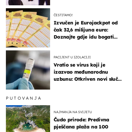
ČESTITAMO!
Izvučen je Eurojackpot od
čak 32,6 milijuna eura:
Doznajte gdje idu bogati
dobitci u Hrvatskoj
PACIJENT U IZOLACIJI
Vratio se virus koji je
izazvao međunarodnu
uzbunu: Otkriven novi slučaj
u Europi
PUTOVANJA
NAJMANJA NA SVIJETU
Čudo prirode: Predivna
pješčana plaža na 100