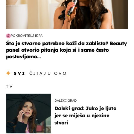
POKROVITELJ BIPA
Što je stvarno potrebno koži da zablista? Beauty
panel otvorio pitanja koja si i same često
postavljamo...
SVI
ČITAJU OVO
TV
DALEKI GRAD
Daleki grad: Jako je ljuta
jer se miješa u njezine
stvari