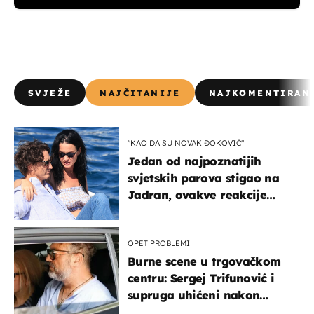
SVJEŽE
NAJČITANIJE
NAJKOMENTIRAN
"KAO DA SU NOVAK ĐOKOVIĆ"
Jedan od najpoznatijih
svjetskih parova stigao na
Jadran, ovakve reakcije
vjerojatno nisu očekivali
OPET PROBLEMI
Burne scene u trgovačkom
centru: Sergej Trifunović i
supruga uhićeni nakon
svađe!