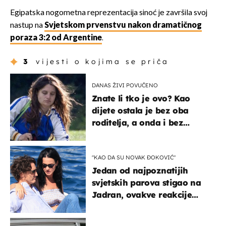
Egipatska nogometna reprezentacija sinoć je završila svoj
nastup na
Svjetskom prvenstvu nakon dramatičnog
poraza 3:2 od Argentine
.
3
vijesti o kojima se priča
DANAS ŽIVI POVUČENO
Znate li tko je ovo? Kao
dijete ostala je bez oba
roditelja, a onda i bez
milijuna koje je trebala
naslijediti
"KAO DA SU NOVAK ĐOKOVIĆ"
Jedan od najpoznatijih
svjetskih parova stigao na
Jadran, ovakve reakcije
vjerojatno nisu očekivali