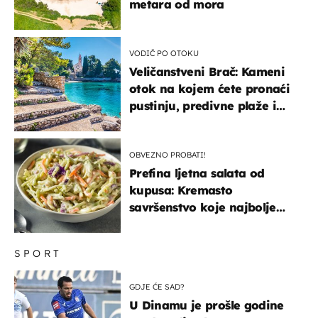
metara od mora
VODIČ PO OTOKU
Veličanstveni Brač: Kameni
otok na kojem ćete pronaći
pustinju, predivne plaže i
uzbudljivu hranu
OBVEZNO PROBATI!
Prefina ljetna salata od
kupusa: Kremasto
savršenstvo koje najbolje
paše uz pečeno meso
SPORT
GDJE ĆE SAD?
U Dinamu je prošle godine