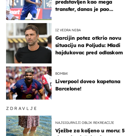
predstavljen kao mega
transfer, danas je pao
najniže u karijeri
IZ VEDRA NEBA
Garcijin potez otkrio novu
situaciju na Poljudu: Mladi
hajdukovac pred odlaskom
BOMBA!
Liverpool doveo kapetana
Barcelone!
ZDRAVLJE
NAJSIGURNIJI OBLIK REKREACIJE
Vježbe za koljeno u moru: 5