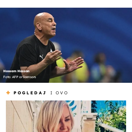
Hossam Hassan
Foto: AFP or licensors
POGLEDAJ
I OVO