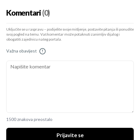
Komentari
(0)
Uključite se u raspravu – podijelite svoje mišljenje, postavite pitanja ili ponudite
svoj pogled na temu. Vaš komentar može potaknuti zanimljiv dijalog i
obogatiti zajednicu našeg portala.
Važna obavijest
!
1500 znakova preostalo
Prijavite se