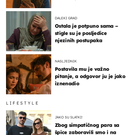
DALEKI GRAD
Ostala je potpuno sama –
stigle su je posljedice
njezinih postupaka
NASLJEDNIK
Postavila mu je važno
pitanje, a odgovor ju je jako
iznenadio
LIFESTYLE
JAKO SU SLATKI!
Zbog simpatičnog para sa
špice zaboravili smo i na