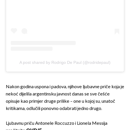
A post shared by Rodrigo De Paul (@rodridepaul)
Nakon godina uspona i padova, njihove ljubavne priče koja je
nekoć dijelila argentinsku javnost danas se sve češće
opisuje kao primjer druge prilike – one u kojoj su, unatoč
kritikama, odlučili ponovno odabrati jedno drugo.
Ljubavnu priču Antonele Roccuzzo i Lionela Messija