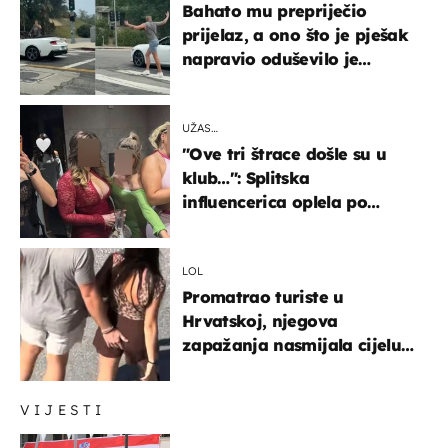
Bahato mu prepriječio
prijelaz, a ono što je pješak
napravio oduševilo je
društvene mreže
UŽAS…
"Ove tri štrace došle su u
klub…": Splitska
influencerica oplela po
ženama zbog užasnog
ponašanja
LOL
Promatrao turiste u
Hrvatskoj, njegova
zapažanja nasmijala cijelu
regiju
VIJESTI