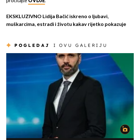
pročitajte
OVDJE
.
EKSKLUZIVNO Lidija Bačić iskreno o ljubavi,
muškarcima, estradi i životu kakav rijetko pokazuje
POGLEDAJ
I OVU GALERIJU