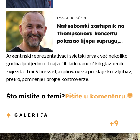
IMAJU TRI KĆERI
Naš saborski zastupnik na
Thompsonovu koncertu
pokazao lijepu suprugu,
koja godinama izbjegava
javnost
Argentinski reprezentativac i svjetski prvak već nekoliko
godina ljubi jednu od najvećih latinoameričkih glazbenih
zvijezda,
Tini Stoessel
, a njihova veza prošla je kroz ljubav,
prekid, pomirenje i brojne kontroverze.
Što mislite o temi?
Pišite u komentaru.
GALERIJA
9