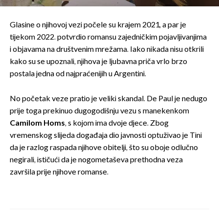
Glasine o njihovoj vezi počele su krajem 2021., a par je
tijekom 2022. potvrdio romansu zajedničkim pojavljivanjima
i objavama na društvenim mrežama. Iako nikada nisu otkrili
kako su se upoznali, njihova je ljubavna priča vrlo brzo
postala jedna od najpraćenijih u Argentini.
No početak veze pratio je veliki skandal. De Paul je nedugo
prije toga prekinuo dugogodišnju vezu s manekenkom
Camilom Homs
, s kojom ima dvoje djece. Zbog
vremenskog slijeda događaja dio javnosti optuživao je Tini
da je razlog raspada njihove obitelji, što su oboje odlučno
negirali, ističući da je nogometaševa prethodna veza
završila prije njihove romanse.