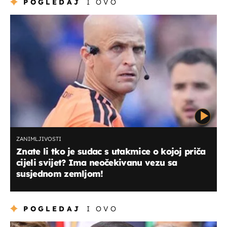
POGLEDAJ
I OVO
ZANIMLJIVOSTI
Znate li tko je sudac s utakmice o kojoj priča
cijeli svijet? Ima neočekivanu vezu sa
susjednom zemljom!
POGLEDAJ
I OVO