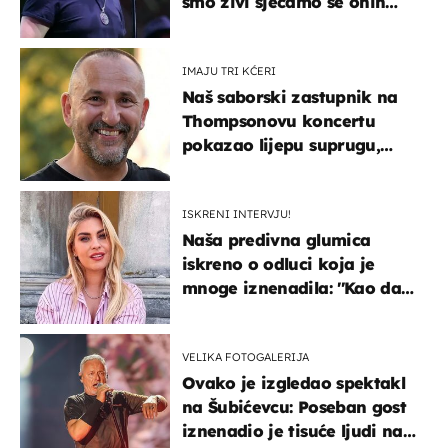
smo živi sjećamo se onih
koji nisu..."
IMAJU TRI KĆERI
Naš saborski zastupnik na
Thompsonovu koncertu
pokazao lijepu suprugu,
koja godinama izbjegava
javnost
ISKRENI INTERVJU!
Naša predivna glumica
iskreno o odluci koja je
mnoge iznenadila: ''Kao da
mi je veliki teret pao s leđa''
VELIKA FOTOGALERIJA
Ovako je izgledao spektakl
na Šubićevcu: Poseban gost
iznenadio je tisuće ljudi na