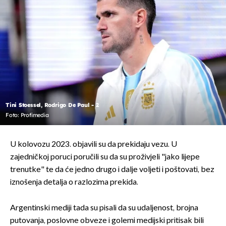
Tini Stoessel, Rodrigo De Paul - 2
Foto: Profimedia
U kolovozu 2023. objavili su da prekidaju vezu. U
zajedničkoj poruci poručili su da su proživjeli "jako lijepe
trenutke" te da će jedno drugo i dalje voljeti i poštovati, bez
iznošenja detalja o razlozima prekida.
Argentinski mediji tada su pisali da su udaljenost, brojna
putovanja, poslovne obveze i golemi medijski pritisak bili