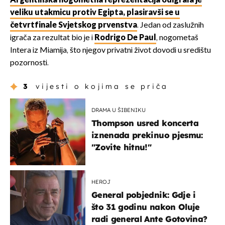
Argentinska nogometna reprezentacija odigrala je
veliku utakmicu protiv Egipta, plasiravši se u
četvrtfinale Svjetskog prvenstva
. Jedan od zaslužnih
igrača za rezultat bio je i
Rodrigo De Paul
, nogometaš
Intera iz Miamija, što njegov privatni život dovodi u središtu
pozornosti.
3
vijesti o kojima se priča
DRAMA U ŠIBENIKU
Thompson usred koncerta
iznenada prekinuo pjesmu:
"Zovite hitnu!"
HEROJ
General pobjednik: Gdje i
što 31 godinu nakon Oluje
radi general Ante Gotovina?