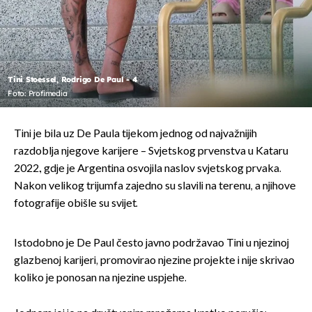
Tini Stoessel, Rodrigo De Paul - 4
Foto: Profimedia
Tini je bila uz De Paula tijekom jednog od najvažnijih
razdoblja njegove karijere – Svjetskog prvenstva u Kataru
2022., gdje je Argentina osvojila naslov svjetskog prvaka.
Nakon velikog trijumfa zajedno su slavili na terenu, a njihove
fotografije obišle su svijet.
Istodobno je De Paul često javno podržavao Tini u njezinoj
glazbenoj karijeri, promovirao njezine projekte i nije skrivao
koliko je ponosan na njezine uspjehe.