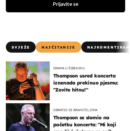
Prijavite se
SVJEŽE
NAJČITANIJE
NAJKOMENTIRAN
DRAMA U ŠIBENIKU
Thompson usred koncerta
iznenada prekinuo pjesmu:
"Zovite hitnu!"
OBRATIO SE BRANITELJIMA
Thompson se slomio na
početku koncerta: "Mi koji