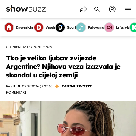
Dnevnik.hr
Vijesti
Sport
Putovanja
Lifestyle
OD PREKIDA DO POMIRENJA
Tko je velika ljubav zvijezde
Argentine? Njihova veza izazvala je
skandal u cijeloj zemlji
Piše
E. G.
,
07.07.2026 @ 22:36
ZANIMLJIVOSTI
KOMENTARI
OMOGUĆI OBAVIJESTI