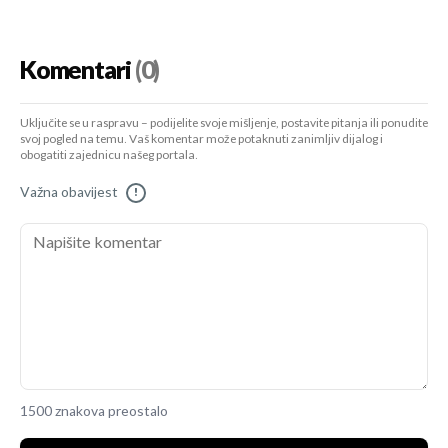
Komentari
(0)
Uključite se u raspravu – podijelite svoje mišljenje, postavite pitanja ili ponudite
svoj pogled na temu. Vaš komentar može potaknuti zanimljiv dijalog i
obogatiti zajednicu našeg portala.
Važna obavijest
!
1500 znakova preostalo