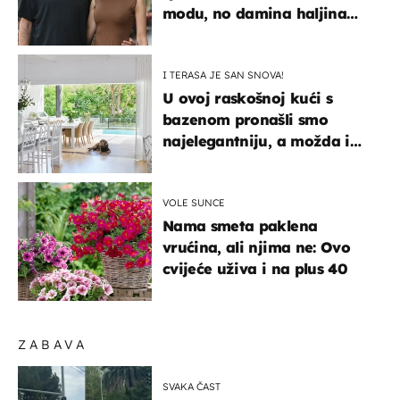
modu, no damina haljina
itekako nas se dojmila
I TERASA JE SAN SNOVA!
U ovoj raskošnoj kući s
bazenom pronašli smo
najelegantniju, a možda i
najljepšu bijelu kuhinju
VOLE SUNCE
Nama smeta paklena
vrućina, ali njima ne: Ovo
cvijeće uživa i na plus 40
ZABAVA
SVAKA ČAST