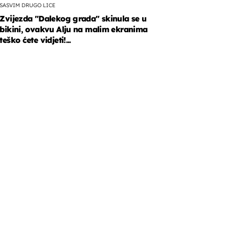
SASVIM DRUGO LICE
Zvijezda "Dalekog grada" skinula se u
bikini, ovakvu Alju na malim ekranima
teško ćete vidjeti!...