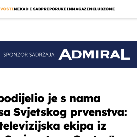
IVOSTI
NEKAD I SAD
PREPORUKE
INMAGAZIN
CLUBZONE
podijelio je s nama
isa Svjetskog prvenstva:
televizijska ekipa iz