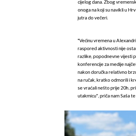
cijelog dana. Zbog vremenske
onoga na koji su navikli u Hrv
jutra do večeri.
"Većinu vremena u Alexandrij
raspored aktivnosti nije os
razlike, popodnevne vijesti po
konferencije za medije najčeš
nakon doručka relativno brzo k
na ručak, kratko odmorili i 
se vraćali nešto prije 20h, pri
utakmicu'', priča nam Saša te