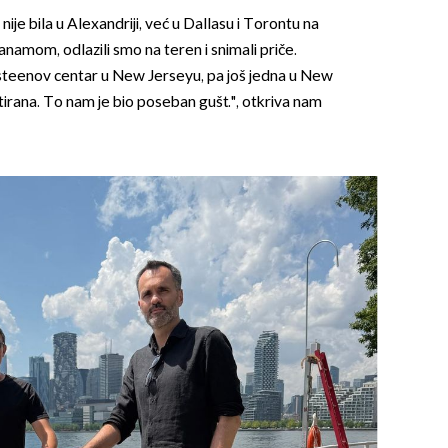
ije bila u Alexandriji, već u Dallasu i Torontu na
amom, odlazili smo na teren i snimali priče.
gsteenov centar u New Jerseyu, pa još jedna u New
tirana. To nam je bio poseban gušt.", otkriva nam