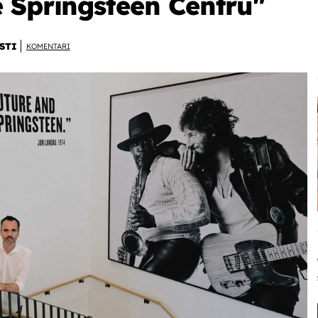
 Springsteen Centru"
STI
KOMENTARI