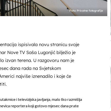
Foto: Privatne fotografije
entacija ispisivala novu stranicu svoje
ar Nove TV Saša Lugonjić bilježio je
lo izvan terena. U razgovoru nam je
jesec dana rada na Svjetskom
Americi najviše iznenadilo i koje će
iti.
utakmice i televizijska javljanja, malo tko razmišlja
evica reportera koji gotovo mjesec dana prate