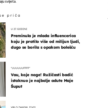
ju svijeta.
 se priča
U 27. GODINI
Preminula je mlada influencerica
koju je pratilo više od milijun ljudi,
dugo se borila s opakom bolešću
"UUUUUUFFFF"
Vau, koje noge! Ružičasti badić
istaknuo je najbolje adute Maje
Šuput
VRLO ZANIMLJIVO!