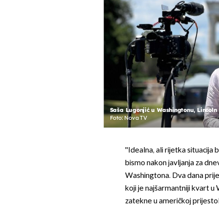
Saša Lugonjić u Washingtonu, Lincoln
Foto: Nova TV
''Idealna, ali rijetka situacija 
bismo nakon javljanja za dnev
Washingtona. Dva dana prije
koji je najšarmantniji kvart
zatekne u američkoj prijestol