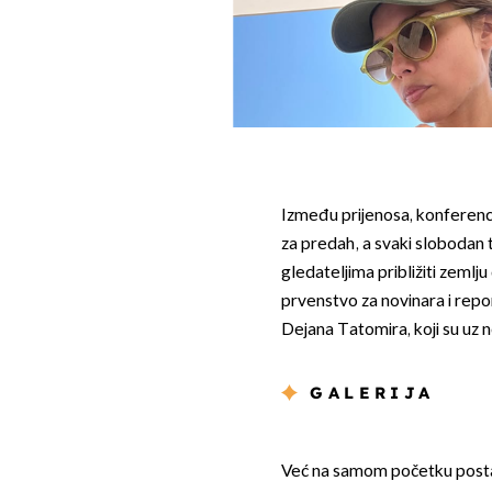
Između prijenosa, konferenci
za predah, a svaki slobodan t
gledateljima približiti zemlj
prvenstvo za novinara i repo
Dejana Tatomira, koji su uz n
GALERIJA
Već na samom početku postal