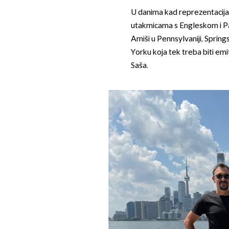
U danima kad reprezentacija n
utakmicama s Engleskom i Pan
Amiši u Pennsylvaniji, Sprin
Yorku koja tek treba biti emi
Saša.