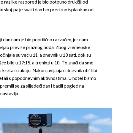
 razlike raspored je bio potpuno drukčiji od
atskoj, pa je svaki dan bio precizno isplaniran od
i dan nam je bio poprilično razvučen, jer nam
tavljao previše praznog hoda. Zbog vremenske
OMOGUĆI OBAVIJESTI
činjale su već u 11, a dnevnik u 13 sati, dok su
će bile u 17:15, a treninzi u 18. To znači da smo
retali u akciju. Nakon javljanja u dnevnik otišli bi
kretali s popodnevnim aktivnostima. U hotel bismo
premili se za slijedeći dan i bacili pogled na
 nastavlja.