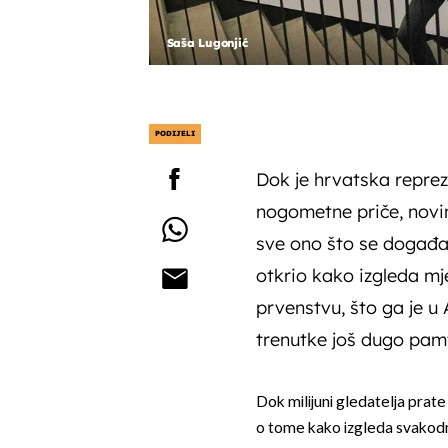
Saša Lugonjić
PODIJELI
Dok je hrvatska reprez
nogometne priče, novin
sve ono što se događa
otkrio kako izgleda m
prvenstvu, što ga je u 
trenutke još dugo pamt
Dok milijuni gledatelja prate 
o tome kako izgleda svakodn