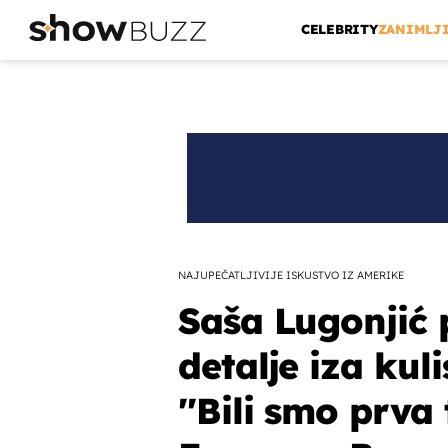
CELEBRITY
ZANIMLJ
NAJUPEČATLJIVIJE ISKUSTVO IZ AMERIKE
Saša Lugonjić 
detalje iza kul
''Bili smo prva 