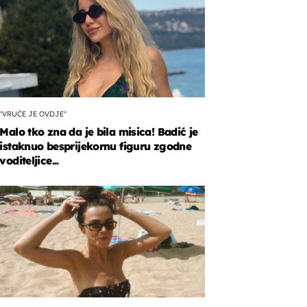
"VRUĆE JE OVDJE"
Malo tko zna da je bila misica! Badić je
istaknuo besprijekornu figuru zgodne
voditeljice...