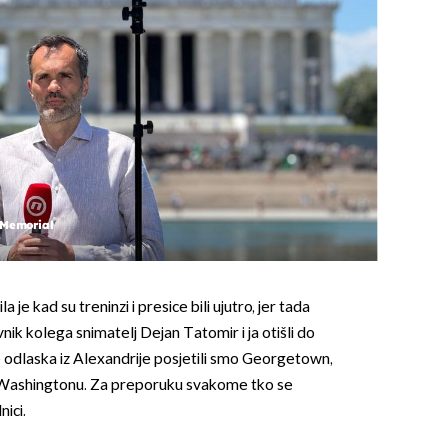
 Memorial
bila je kad su treninzi i presice bili ujutro, jer tada
nik kolega snimatelj Dejan Tatomir i ja otišli do
 odlaska iz Alexandrije posjetili smo Georgetown,
 u Washingtonu. Za preporuku svakome tko se
nici.