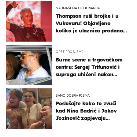
NADMAŠENA OČEKIVANJA
Thompson ruši brojke i u
Vukovaru! Objavljeno
koliko je ulaznica prodano
u kratkom vremenu
OPET PROBLEMI
Burne scene u trgovačkom
centru: Sergej Trifunović i
supruga uhićeni nakon
svađe!
SAMO DOBRA PISMA
Poslušajte kako to zvuči
kad Nina Badrić i Jakov
Jozinović zapjevaju
Oliverov hit!