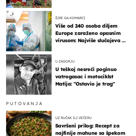
hitne službe na terenu
ŠIRE GA KOMARCI
Više od 240 osoba diljem
Europe zaraženo opasnim
virusom: Najviše slučajeva u
našem susjedstvu
U ZAGORJU
U teškoj nesreći poginuo
vatrogasac i motociklst
Matija: "Ostavio je trag"
PUTOVANJA
UZ RUČAK ILI VEČERU
Savršeni prilog: Recept za
najfinije mahune sa špekom