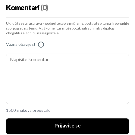
Komentari
(0)
Uključite se u raspravu – podijelite svoje mišljenje, postavite pitanja ili ponudite
svoj pogled na temu. Vaš komentar može potaknuti zanimljiv dijalog i
obogatiti zajednicu našeg portala.
Važna obavijest
!
1500 znakova preostalo
Prijavite se