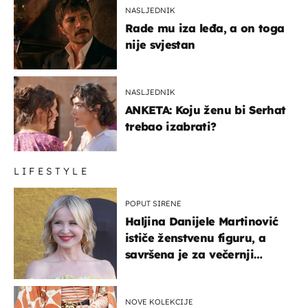
NASLJEDNIK
Rade mu iza leđa, a on toga
nije svjestan
NASLJEDNIK
ANKETA: Koju ženu bi Serhat
trebao izabrati?
LIFESTYLE
POPUT SIRENE
Haljina Danijele Martinović
ističe ženstvenu figuru, a
savršena je za večernji
izlazak na moru
NOVE KOLEKCIJE