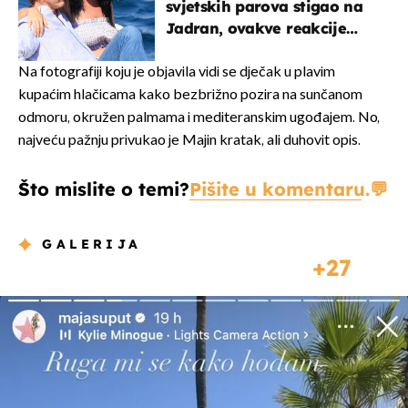
svjetskih parova stigao na
Jadran, ovakve reakcije
vjerojatno nisu očekivali
Na fotografiji koju je objavila vidi se dječak u plavim
kupaćim hlačicama kako bezbrižno pozira na sunčanom
odmoru, okružen palmama i mediteranskim ugođajem. No,
najveću pažnju privukao je Majin kratak, ali duhovit opis.
Što mislite o temi?
Pišite u komentaru.
GALERIJA
27