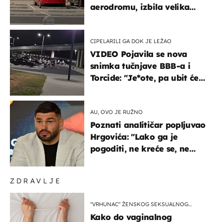
aerodromu, izbila velika
masovna tučnjava
CIPELARILI GA DOK JE LEŽAO
VIDEO Pojavila se nova
snimka tučnjave BBB-a i
Torcide: "Je*ote, pa ubit će
ga!"
AU, OVO JE RUŽNO
Poznati analitičar popljuvao
Hrgovića: "Lako ga je
pogoditi, ne kreće se, ne
koristi noge..."
ZDRAVLJE
"VRHUNAC" ŽENSKOG SEKSUALNOG
ISKUSTVA
Kako do vaginalnog