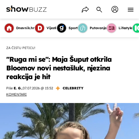
Dnevnik.hr
Vijesti
Sport
Putovanja
Lifestyle
ZA ČISTU PETICU!
"Ruga mi se": Maja Šuput otkrila
Bloomov novi nestašluk, njezina
reakcija je hit
Piše
E. G.
,
07.07.2026 @ 15:52
CELEBRITY
KOMENTARI
OMOGUĆI OBAVIJESTI