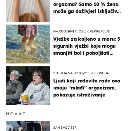
orgazma? Samo 18 % žena
može ga doživjeti isključivo
na ovaj način
NAJSIGURNIJI OBLIK REKREACIJE
Vježbe za koljeno u moru: 5
sigurnih vježbi koje mogu
smanjiti bol i poboljšati
pokretljivost
STUDIJA NA GOTOVO 1.900 OSOBA
Ljudi koji redovito rade ovo
imaju “mlađi” organizam,
pokazuje istraživanje
NOVAC
SAM SVOJ ŠEF