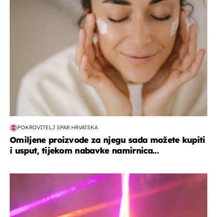
POKROVITELJ SPAR HRVATSKA
Omiljene proizvode za njegu sada možete kupiti
i usput, tijekom nabavke namirnica...
kultura & zabava