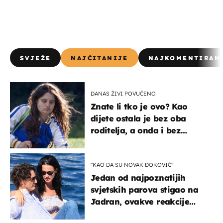
SVJEŽE
NAJČITANIJE
NAJKOMENTIRAN
DANAS ŽIVI POVUČENO
Znate li tko je ovo? Kao
dijete ostala je bez oba
roditelja, a onda i bez
milijuna koje je trebala
naslijediti
"KAO DA SU NOVAK ĐOKOVIĆ"
Jedan od najpoznatijih
svjetskih parova stigao na
Jadran, ovakve reakcije
vjerojatno nisu očekivali