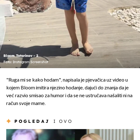
Bloom Tatarinov - 2
Foto: Instagram Screenshot
"Ruga mi se kako hodam", napisala je pjevačica uz video u
kojem Bloom imitira njezino hodanje, dajući do znanja da je
već razvio smisao za humor i da se ne ustručava našaliti ni na
račun svoje mame.
POGLEDAJ
I OVO