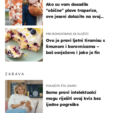
Ako su vam dosadile
“obične” plave traperice,
ove jeseni dolazite na svoje
- izdvajamo 15 hit modela
PREJEDNOSTAVNO ZA SLOŽITI
Ovo je pravi ljetni tiramisu s
limunom i borovnicama –
baš osvježava i jako je fin
ZABAVA
POKAŽITE ŠTO ZNATE!
Samo pravi intelektualci
mogu riješiti ovaj kviz bez
ijedne pogreške