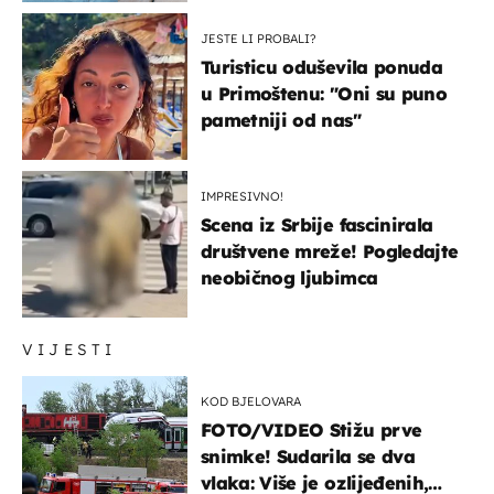
JESTE LI PROBALI?
Turisticu oduševila ponuda
u Primoštenu: "Oni su puno
pametniji od nas"
IMPRESIVNO!
Scena iz Srbije fascinirala
društvene mreže! Pogledajte
neobičnog ljubimca
VIJESTI
KOD BJELOVARA
FOTO/VIDEO Stižu prve
snimke! Sudarila se dva
vlaka: Više je ozlijeđenih,