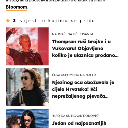
Instagramu podijelivši simpatičan trenutak sa sinom
Bloomom
.
3
vijesti o kojima se priča
NADMAŠENA OČEKIVANJA
Thompson ruši brojke i u
Vukovaru! Objavljeno
koliko je ulaznica prodano
u kratkom vremenu
ČUVA USPOMENU NA NJEGA
Njezinog oca obožavala je
cijela Hrvatska! Kći
neprežaljenog pjevača
projurila špicom na dva
kotača
"KAO DA SU NOVAK ĐOKOVIĆ"
Jedan od najpoznatijih