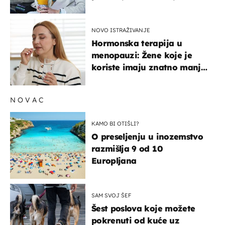
NOVO ISTRAŽIVANJE
Hormonska terapija u
menopauzi: Žene koje je
koriste imaju znatno manji
rizik od ovoga
NOVAC
KAMO BI OTIŠLI?
O preseljenju u inozemstvo
razmišlja 9 od 10
Europljana
SAM SVOJ ŠEF
Šest poslova koje možete
pokrenuti od kuće uz