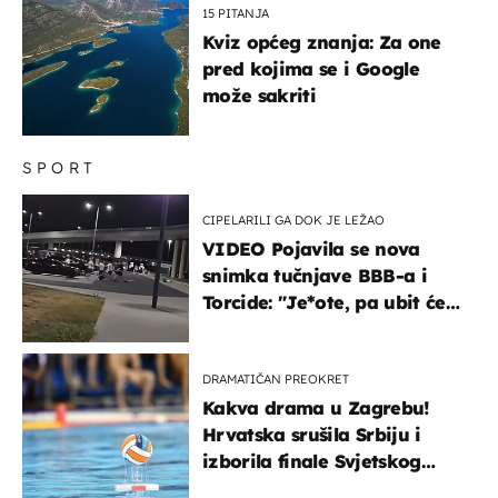
15 PITANJA
Kviz općeg znanja: Za one
pred kojima se i Google
može sakriti
SPORT
CIPELARILI GA DOK JE LEŽAO
VIDEO Pojavila se nova
snimka tučnjave BBB-a i
Torcide: "Je*ote, pa ubit će
ga!"
DRAMATIČAN PREOKRET
Kakva drama u Zagrebu!
Hrvatska srušila Srbiju i
izborila finale Svjetskog
prvenstva