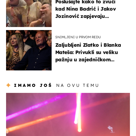
Poslušajte kako to zvuči
kad Nina Badrić i Jakov
Jozinović zapjevaju
Oliverov hit!
SNIMLJENI U PRVOM REDU
Zaljubljeni Zlatko i Blanka
Mateša: Privukli su veliku
pažnju u zajedničkom
izlasku
IMAMO JOŠ
NA OVU TEMU
kultura & zabava