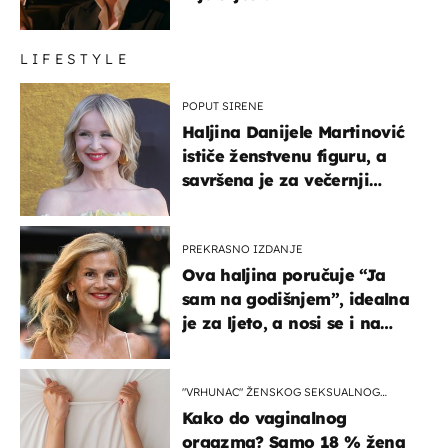
LIFESTYLE
POPUT SIRENE
Haljina Danijele Martinović
ističe ženstvenu figuru, a
savršena je za večernji
izlazak na moru
PREKRASNO IZDANJE
Ova haljina poručuje “Ja
sam na godišnjem”, idealna
je za ljeto, a nosi se i na
zagrebačkoj špici
"VRHUNAC" ŽENSKOG SEKSUALNOG
ISKUSTVA
Kako do vaginalnog
orgazma? Samo 18 % žena