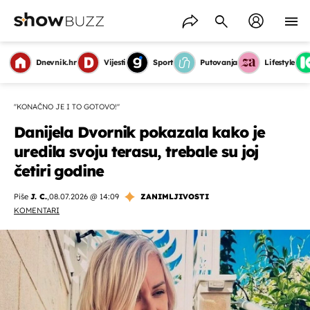
Dnevnik.hr
Vijesti
Sport
Putovanja
Lifestyle
''KONAČNO JE I TO GOTOVO!''
Danijela Dvornik pokazala kako je
uredila svoju terasu, trebale su joj
četiri godine
Piše
J. C.
,
08.07.2026 @ 14:09
ZANIMLJIVOSTI
KOMENTARI
OMOGUĆI OBAVIJESTI