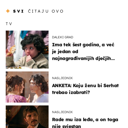
SVI
ČITAJU OVO
TV
DALEKI GRAD
Ima tek šest godina, a već
je jedan od
najnagrađivanijih dječjih
glumaca
NASLJEDNIK
ANKETA: Koju ženu bi Serhat
trebao izabrati?
NASLJEDNIK
Rade mu iza leđa, a on toga
nije svjestan