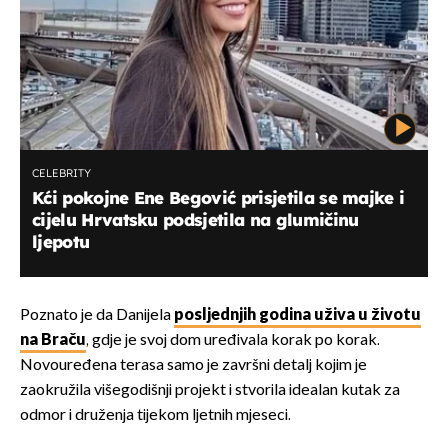
CELEBRITY
Kći pokojne Ene Begović prisjetila se majke i
cijelu Hrvatsku podsjetila na glumičinu
ljepotu
Poznato je da Danijela
posljednjih godina uživa u životu
na Braču
, gdje je svoj dom uređivala korak po korak.
Novouređena terasa samo je završni detalj kojim je
zaokružila višegodišnji projekt i stvorila idealan kutak za
odmor i druženja tijekom ljetnih mjeseci.