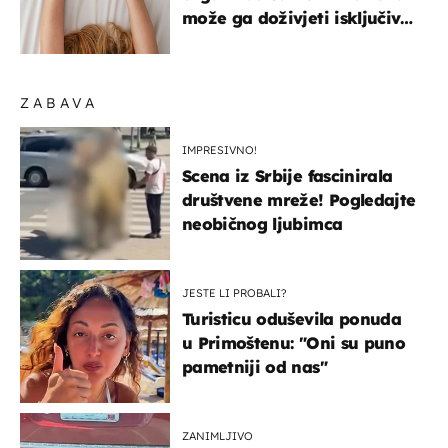
može ga doživjeti isključivo
na ovaj način
ZABAVA
IMPRESIVNO!
Scena iz Srbije fascinirala
društvene mreže! Pogledajte
neobičnog ljubimca
JESTE LI PROBALI?
Turisticu oduševila ponuda
u Primoštenu: "Oni su puno
pametniji od nas"
ZANIMLJIVO