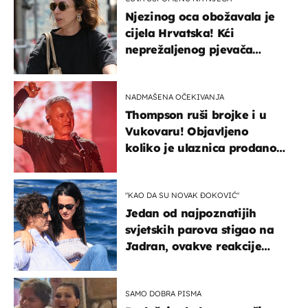
Njezinog oca obožavala je
cijela Hrvatska! Kći
neprežaljenog pjevača
projurila špicom na dva
kotača
NADMAŠENA OČEKIVANJA
Thompson ruši brojke i u
Vukovaru! Objavljeno
koliko je ulaznica prodano
u kratkom vremenu
"KAO DA SU NOVAK ĐOKOVIĆ"
Jedan od najpoznatijih
svjetskih parova stigao na
Jadran, ovakve reakcije
vjerojatno nisu očekivali
SAMO DOBRA PISMA