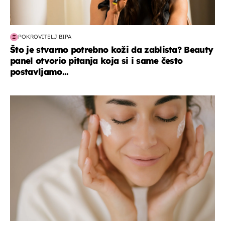
POKROVITELJ BIPA
Što je stvarno potrebno koži da zablista? Beauty
panel otvorio pitanja koja si i same često
postavljamo...
moda & ljepota