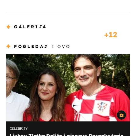
GALERIJA
12
POGLEDAJ
I OVO
CELEBRITY
Ljubav Zlatka Dalića i njegove Davorke traje