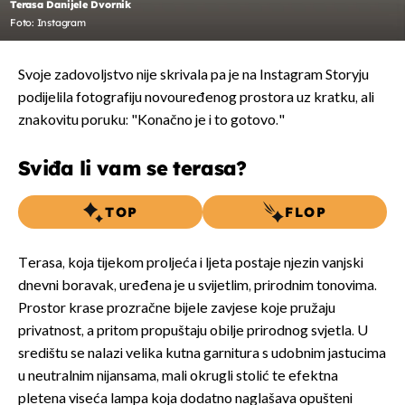
Terasa Danijele Dvornik
Foto: Instagram
Svoje zadovoljstvo nije skrivala pa je na Instagram Storyju
podijelila fotografiju novouređenog prostora uz kratku, ali
znakovitu poruku: "Konačno je i to gotovo."
Sviđa li vam se terasa?
TOP
FLOP
Terasa, koja tijekom proljeća i ljeta postaje njezin vanjski
dnevni boravak, uređena je u svijetlim, prirodnim tonovima.
Prostor krase prozračne bijele zavjese koje pružaju
privatnost, a pritom propuštaju obilje prirodnog svjetla. U
središtu se nalazi velika kutna garnitura s udobnim jastucima
u neutralnim nijansama, mali okrugli stolić te efektna
pletena viseća lampa koja dodatno naglašava opušteni