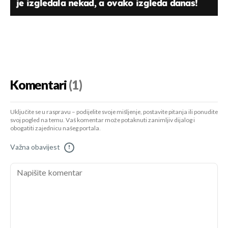
je izgledala nekad, a ovako izgleda danas!
Komentari
(1)
Uključite se u raspravu – podijelite svoje mišljenje, postavite pitanja ili ponudite
svoj pogled na temu. Vaš komentar može potaknuti zanimljiv dijalog i
obogatiti zajednicu našeg portala.
Važna obavijest
!