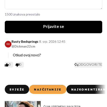
1500 znakova preostalo
Prijavite se
Rusty Bedsprings
8. srp. 2026 12:45
RB
@Dickman22cm
Otkud ovoj novci?
0
0
ODGOVORITE
SVJEŽE
NAJČITANIJE
NAJKOMENTIRAN
ČUVA USPOMENU NA NJEGA