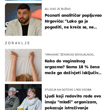
AU, OVO JE RUŽNO
Poznati analitičar popljuvao
Hrgovića: "Lako ga je
pogoditi, ne kreće se, ne
koristi noge..."
ZDRAVLJE
"VRHUNAC" ŽENSKOG SEKSUALNOG
ISKUSTVA
Kako do vaginalnog
orgazma? Samo 18 % žena
može ga doživjeti isključivo
na ovaj način
STUDIJA NA GOTOVO 1.900 OSOBA
Ljudi koji redovito rade ovo
imaju “mlađi” organizam,
pokazuje istraživanje