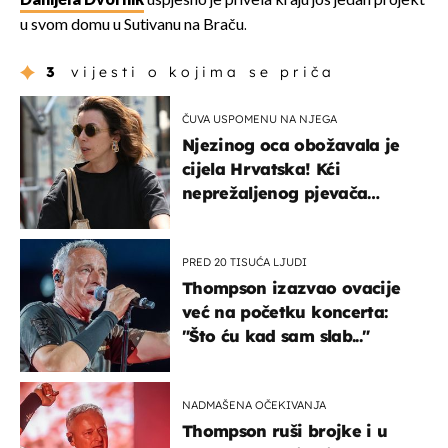
Danijela Dvornik
uspješno je privela kraju još jedan projekt
u svom domu u Sutivanu na Braču.
3
vijesti o kojima se priča
ČUVA USPOMENU NA NJEGA
Njezinog oca obožavala je
cijela Hrvatska! Kći
neprežaljenog pjevača
projurila špicom na dva
kotača
PRED 20 TISUĆA LJUDI
Thompson izazvao ovacije
već na početku koncerta:
"Što ću kad sam slab..."
NADMAŠENA OČEKIVANJA
Thompson ruši brojke i u