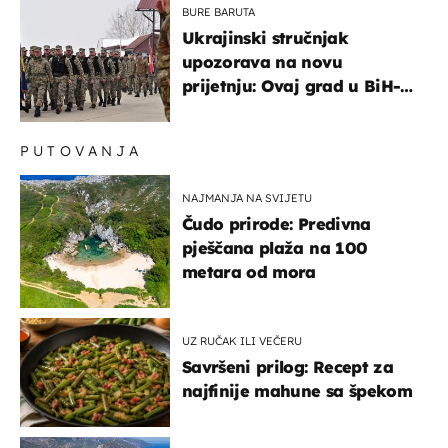
BURE BARUTA
Ukrajinski stručnjak
upozorava na novu
prijetnju: Ovaj grad u BiH-u
bi mogao biti žarište
PUTOVANJA
NAJMANJA NA SVIJETU
Čudo prirode: Predivna
pješčana plaža na 100
metara od mora
UZ RUČAK ILI VEČERU
Savršeni prilog: Recept za
najfinije mahune sa špekom