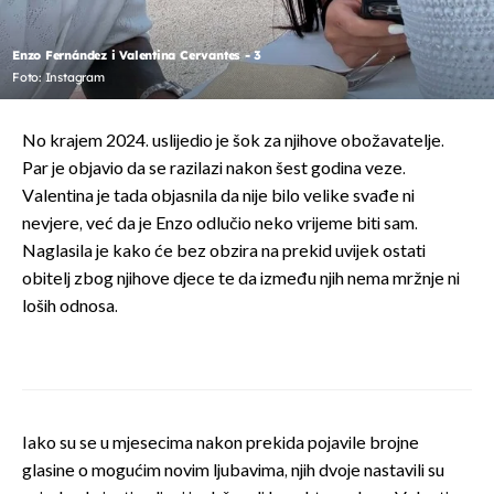
Enzo Fernández i Valentina Cervantes - 3
Foto: Instagram
No krajem 2024. uslijedio je šok za njihove obožavatelje.
Par je objavio da se razilazi nakon šest godina veze.
Valentina je tada objasnila da nije bilo velike svađe ni
nevjere, već da je Enzo odlučio neko vrijeme biti sam.
Naglasila je kako će bez obzira na prekid uvijek ostati
obitelj zbog njihove djece te da između njih nema mržnje ni
loših odnosa.
Iako su se u mjesecima nakon prekida pojavile brojne
glasine o mogućim novim ljubavima, njih dvoje nastavili su