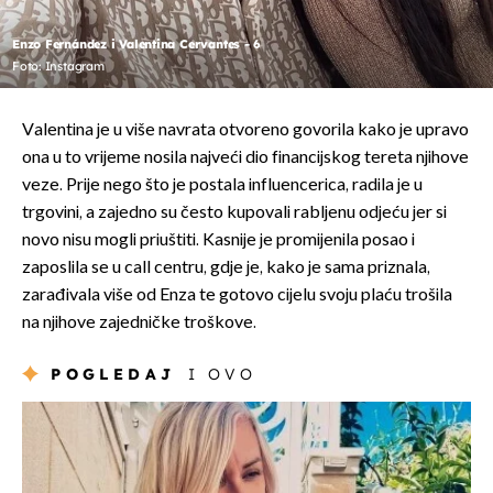
Enzo Fernández i Valentina Cervantes - 6
Foto: Instagram
Valentina je u više navrata otvoreno govorila kako je upravo
ona u to vrijeme nosila najveći dio financijskog tereta njihove
veze. Prije nego što je postala influencerica, radila je u
trgovini, a zajedno su često kupovali rabljenu odjeću jer si
novo nisu mogli priuštiti. Kasnije je promijenila posao i
zaposlila se u call centru, gdje je, kako je sama priznala,
zarađivala više od Enza te gotovo cijelu svoju plaću trošila
na njihove zajedničke troškove.
POGLEDAJ
I OVO