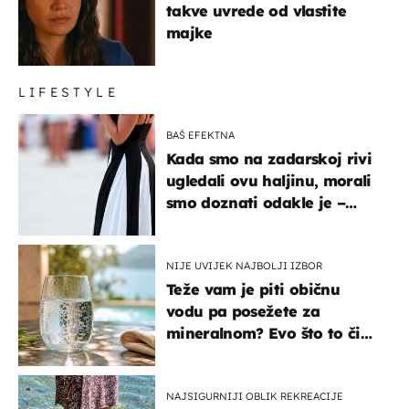
takve uvrede od vlastite
majke
LIFESTYLE
BAŠ EFEKTNA
Kada smo na zadarskoj rivi
ugledali ovu haljinu, morali
smo doznati odakle je –
košta samo 18 eura
NIJE UVIJEK NAJBOLJI IZBOR
Teže vam je piti običnu
vodu pa posežete za
mineralnom? Evo što to čini
organizmu
NAJSIGURNIJI OBLIK REKREACIJE