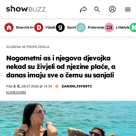
Dnevnik.hr
Vijesti
Sport
Putovanja
Lifestyle
SUDBINA SE PROMIJENILA
Nogometni as i njegova djevojka
nekad su živjeli od njezine plaće, a
danas imaju sve o čemu su sanjali
Piše
J. C.
,
08.07.2026 @ 14:34
ZANIMLJIVOSTI
KOMENTARI
OMOGUĆI OBAVIJESTI