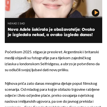
NEKAD I SAD
Nova Adele šokirala je obožavatelje: Ovako
je izgledala nekad, a ovako izgleda danas!
Početkom 2025. stigao je preokret. Argentinski i britanski
mediji objavili su fotografije para tijekom zajedničkog
izlaska u londonskom Selfridgesu, a ubrzo je potvrđeno da
su odlučili svojoj ljubavi dati novu priliku.
Njihova priča zato danas mnogima djeluje poput filmskog
scenarija. Od mladog para koji je obilazio trgovine rabljene
odjeće i živio od jedne plaće, preko osvajanja svjetskog
naslova i milijunskih ugovora, pa sve do javnog prekida i