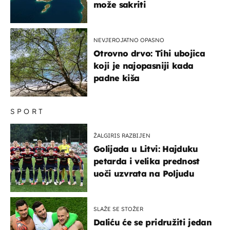
može sakriti
NEVJEROJATNO OPASNO
Otrovno drvo: Tihi ubojica
koji je najopasniji kada
padne kiša
SPORT
ŽALGIRIS RAZBIJEN
Golijada u Litvi: Hajduku
petarda i velika prednost
uoči uzvrata na Poljudu
SLAŽE SE STOŽER
Daliću će se pridružiti jedan