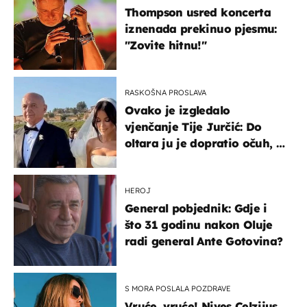
Thompson usred koncerta
iznenada prekinuo pjesmu:
"Zovite hitnu!"
RASKOŠNA PROSLAVA
Ovako je izgledalo
vjenčanje Tije Jurčić: Do
oltara ju je dopratio očuh, a
slavilo se uz Olivera i Rozgu
HEROJ
General pobjednik: Gdje i
što 31 godinu nakon Oluje
radi general Ante Gotovina?
S MORA POSLALA POZDRAVE
Vruće, vruće! Nives Celzijus