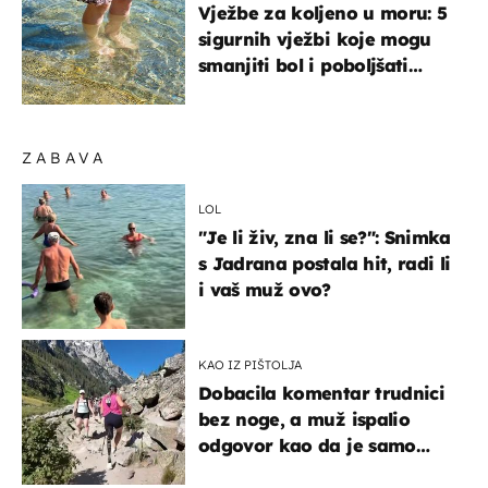
Vježbe za koljeno u moru: 5
sigurnih vježbi koje mogu
smanjiti bol i poboljšati
pokretljivost
ZABAVA
LOL
"Je li živ, zna li se?": Snimka
s Jadrana postala hit, radi li
i vaš muž ovo?
KAO IZ PIŠTOLJA
Dobacila komentar trudnici
bez noge, a muž ispalio
odgovor kao da je samo
čekao…