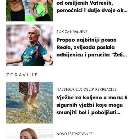
od omiljenih Vatrenih,
pomoćnici i dalje dvoje oko
ponude
ŠOK ZA KRALJEVE
Propao najbitniji posao
Reala, zvijezda poslala
odbijenicu i poručila: "Želim
u Barcelonu"
ZDRAVLJE
NAJSIGURNIJI OBLIK REKREACIJE
Vježbe za koljeno u moru: 5
sigurnih vježbi koje mogu
smanjiti bol i poboljšati
pokretljivost
NOVO ISTRAŽIVANJE