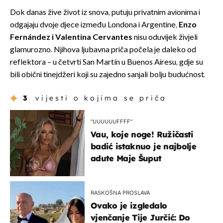
Dok danas žive život iz snova, putuju privatnim avionima i
odgajaju dvoje djece između Londona i Argentine,
Enzo
Fernández i Valentina Cervantes
nisu oduvijek živjeli
glamurozno. Njihova ljubavna priča počela je daleko od
reflektora – u četvrti San Martín u Buenos Airesu, gdje su
bili obični tinejdžeri koji su zajedno sanjali bolju budućnost.
3
vijesti o kojima se priča
"UUUUUUFFFF"
Vau, koje noge! Ružičasti
badić istaknuo je najbolje
adute Maje Šuput
RASKOŠNA PROSLAVA
Ovako je izgledalo
vjenčanje Tije Jurčić: Do