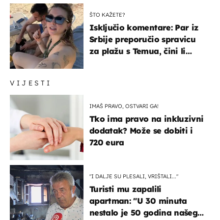
ŠTO KAŽETE?
Isključio komentare: Par iz
Srbije preporučio spravicu
za plažu s Temua, čini li
vam se ovo sigurnim?
VIJESTI
IMAŠ PRAVO, OSTVARI GA!
Tko ima pravo na inkluzivni
dodatak? Može se dobiti i
720 eura
"I DALJE SU PLESALI, VRIŠTALI..."
Turisti mu zapalili
apartman: "U 30 minuta
nestalo je 50 godina našeg