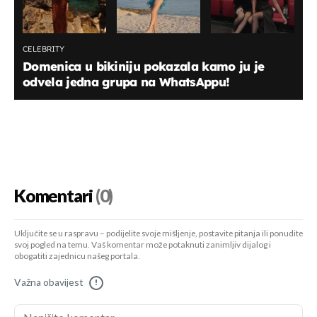
CELEBRITY
Domenica u bikiniju pokazala kamo ju je
odvela jedna grupa na WhatsAppu!
Komentari
(0)
Uključite se u raspravu – podijelite svoje mišljenje, postavite pitanja ili ponudite
svoj pogled na temu. Vaš komentar može potaknuti zanimljiv dijalog i
obogatiti zajednicu našeg portala.
Važna obavijest
!