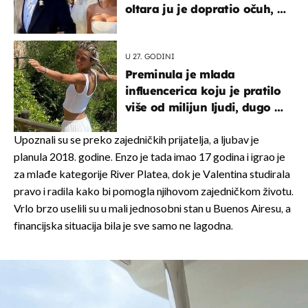
oltara ju je dopratio očuh, a
slavilo se uz Olivera i Rozgu
U 27. GODINI
Preminula je mlada
influencerica koju je pratilo
više od milijun ljudi, dugo se
borila s opakom bolesti
Upoznali su se preko zajedničkih prijatelja, a ljubav je
planula 2018. godine. Enzo je tada imao 17 godina i igrao je
za mlađe kategorije River Platea, dok je Valentina studirala
pravo i radila kako bi pomogla njihovom zajedničkom životu.
Vrlo brzo uselili su u mali jednosobni stan u Buenos Airesu, a
financijska situacija bila je sve samo ne lagodna.