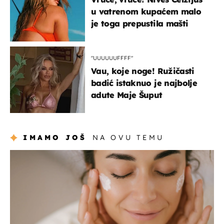
u vatrenom kupaćem malo
je toga prepustila mašti
"UUUUUUFFFF"
Vau, koje noge! Ružičasti
badić istaknuo je najbolje
adute Maje Šuput
IMAMO JOŠ
NA OVU TEMU
moda & ljepota