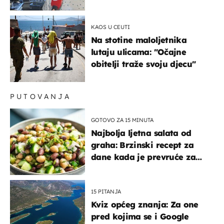
života, supruga i ja ne
možemo oka sklopiti"
KAOS U CEUTI
Na stotine maloljetnika
lutaju ulicama: "Očajne
obitelji traže svoju djecu"
PUTOVANJA
GOTOVO ZA 15 MINUTA
Najbolja ljetna salata od
graha: Brzinski recept za
dane kada je prevruće za
kuhanje
15 PITANJA
Kviz općeg znanja: Za one
pred kojima se i Google