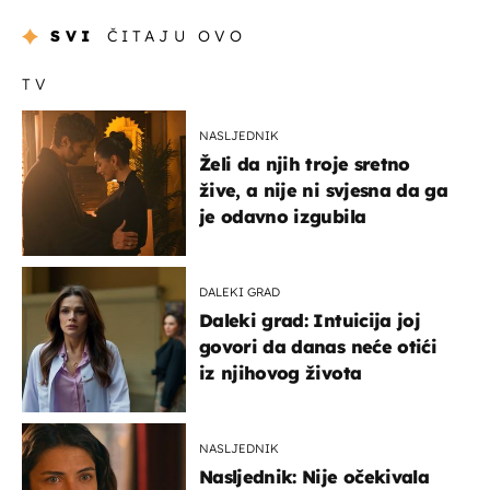
SVI
ČITAJU OVO
TV
NASLJEDNIK
Želi da njih troje sretno
žive, a nije ni svjesna da ga
je odavno izgubila
DALEKI GRAD
Daleki grad: Intuicija joj
govori da danas neće otići
iz njihovog života
NASLJEDNIK
Nasljednik: Nije očekivala