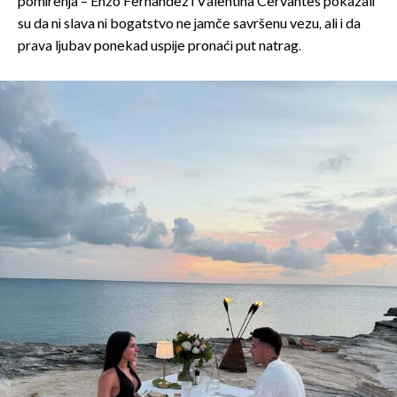
pomirenja – Enzo Fernández i Valentina Cervantes pokazali
su da ni slava ni bogatstvo ne jamče savršenu vezu, ali i da
prava ljubav ponekad uspije pronaći put natrag.