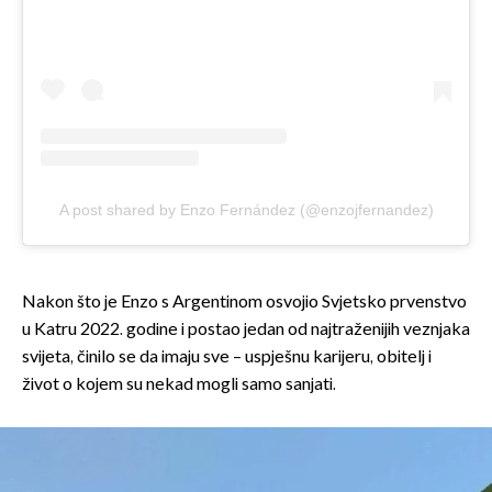
A post shared by Enzo Fernández (@enzojfernandez)
Nakon što je Enzo s Argentinom osvojio Svjetsko prvenstvo
u Katru 2022. godine i postao jedan od najtraženijih veznjaka
svijeta, činilo se da imaju sve – uspješnu karijeru, obitelj i
život o kojem su nekad mogli samo sanjati.