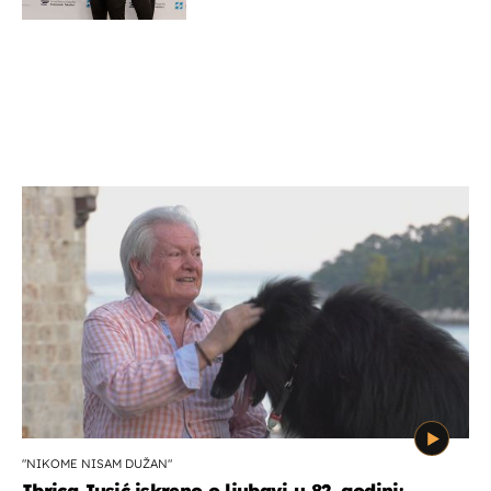
potporu za razvoj
"NIKOME NISAM DUŽAN"
Ibrica Jusić iskreno o ljubavi u 82. godini: