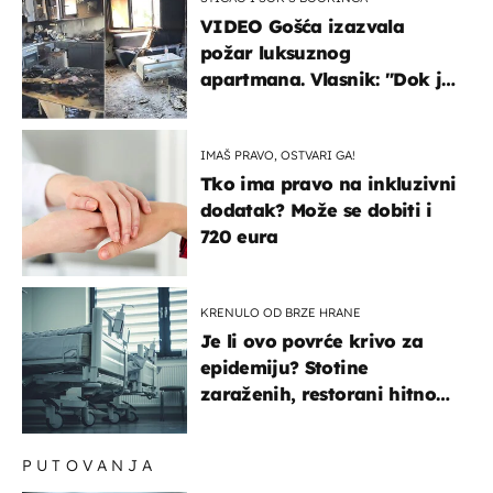
VIDEO Gošća izazvala
požar luksuznog
apartmana. Vlasnik: "Dok je
gorjelo, smijali su se, pili i
pokazivali mi srednji prst"
IMAŠ PRAVO, OSTVARI GA!
Tko ima pravo na inkluzivni
dodatak? Može se dobiti i
720 eura
KRENULO OD BRZE HRANE
Je li ovo povrće krivo za
epidemiju? Stotine
zaraženih, restorani hitno
povukli proizvod
PUTOVANJA