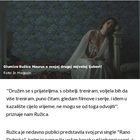
Glumica Ružica Maurus o svojoj drugoj najvećoj ljubavi!
Foto: In Magazin
''Družim se s prijateljima, s obitelji, treniram, voljela bih da
više treniram, puno čitam, gledam filmove i serije, i idem u
kazalište cijelo vrijeme, ne mogu se od toga odvojiti'',
priznaje nam Ružica.
Ružica je nedavno publici predstavila svoj prvi single "Rano