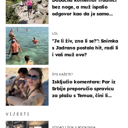
bez noge, a muž ispalio
odgovor kao da je samo
čekao…
LOL
"Je li živ, zna li se?": Snimka
s Jadrana postala hit, radi li
i vaš muž ovo?
ŠTO KAŽETE?
Isključio komentare: Par iz
Srbije preporučio spravicu
za plažu s Temua, čini li
vam se ovo sigurnim?
VIJESTI
STIGAO I ŠOK S BOOKINGA