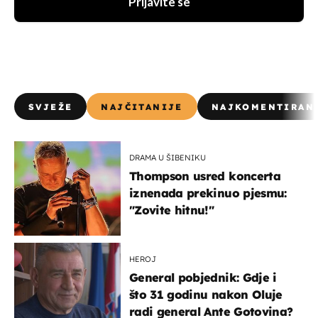
Prijavite se
SVJEŽE
NAJČITANIJE
NAJKOMENTIRAN
DRAMA U ŠIBENIKU
Thompson usred koncerta
iznenada prekinuo pjesmu:
"Zovite hitnu!"
HEROJ
General pobjednik: Gdje i
što 31 godinu nakon Oluje
radi general Ante Gotovina?