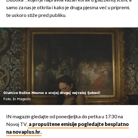
Duboka", kojim je napravila važan korak u glazbenoj sceni, a
samo za nas je otkrila i kako je druga pjesma već u pripremi,
te uskoro stiže pred publiku.
Glumica Ružica Maurus o svojoj drugoj najvećoj ljubavi!
Foto: In Magazin
IN magazin gledajte od ponedjeljka do petka u 17:30 na
Novoj TV,
a propuštene emisije pogledajte besplatno
na novaplus.hr.