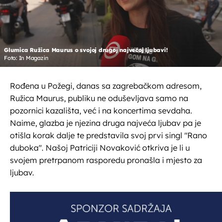
Glumica Ružica Maurus o svojoj drugoj najvećoj ljubavi!
Foto: In Magazin
Rođena u Požegi, danas sa zagrebačkom adresom,
Ružica Maurus, publiku ne oduševljava samo na
pozornici kazališta, već i na koncertima sevdaha.
Naime, glazba je njezina druga najveća ljubav pa je
otišla korak dalje te predstavila svoj prvi singl "Rano
duboka". Našoj Patriciji Novaković otkriva je li u
svojem pretrpanom rasporedu pronašla i mjesto za
ljubav.