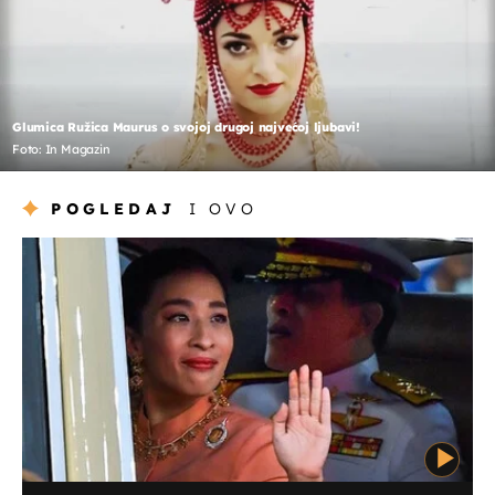
Glumica Ružica Maurus o svojoj drugoj najvećoj ljubavi!
Foto: In Magazin
POGLEDAJ
I OVO