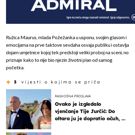
Ružica Maurus, mlada Požežanka u usponu, svojim glasom i
emocijama na prve taktove sevdaha osvaja publiku i ostavlja
dojam umjetnice kojoj tek predstoji veliki proboj na sceni, no
priznaje kako to nije bio njezin životni plan od samog
početka.
3
vijesti o kojima se priča
RASKOŠNA PROSLAVA
Ovako je izgledalo
vjenčanje Tije Jurčić: Do
oltara ju je dopratio očuh, a
slavilo se uz Olivera i Rozgu