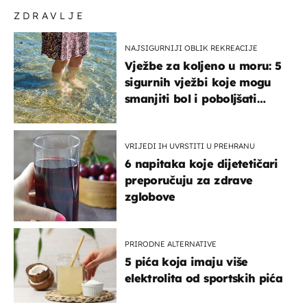
ZDRAVLJE
NAJSIGURNIJI OBLIK REKREACIJE
Vježbe za koljeno u moru: 5
sigurnih vježbi koje mogu
smanjiti bol i poboljšati
pokretljivost
VRIJEDI IH UVRSTITI U PREHRANU
6 napitaka koje dijetetičari
preporučuju za zdrave
zglobove
PRIRODNE ALTERNATIVE
5 pića koja imaju više
elektrolita od sportskih pića