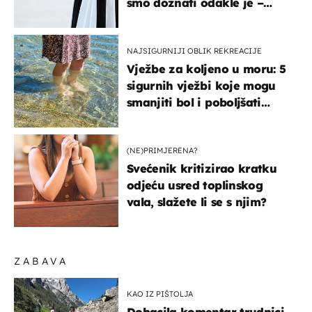
smo doznati odakle je –
košta samo 18 eura
NAJSIGURNIJI OBLIK REKREACIJE
Vježbe za koljeno u moru: 5
sigurnih vježbi koje mogu
smanjiti bol i poboljšati
pokretljivost
(NE)PRIMJERENA?
Svećenik kritizirao kratku
odjeću usred toplinskog
vala, slažete li se s njim?
ZABAVA
KAO IZ PIŠTOLJA
Dobacila komentar trudnici