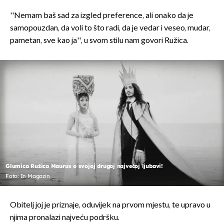
''Nemam baš sad za izgled preference, ali onako da je
samopouzdan, da voli to što radi, da je vedar i veseo, mudar,
pametan, sve kao ja'', u svom stilu nam govori Ružica.
Glumica Ružica Maurus o svojoj drugoj najvećoj ljubavi!
Foto: In Magazin
Obitelj joj je priznaje, oduvijek na prvom mjestu, te upravo u
njima pronalazi najveću podršku.