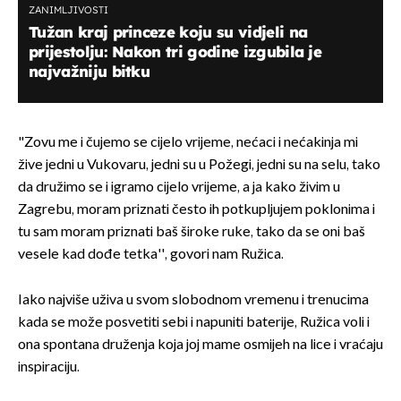
ZANIMLJIVOSTI
Tužan kraj princeze koju su vidjeli na
prijestolju: Nakon tri godine izgubila je
najvažniju bitku
"Zovu me i čujemo se cijelo vrijeme, nećaci i nećakinja mi
žive jedni u Vukovaru, jedni su u Požegi, jedni su na selu, tako
da družimo se i igramo cijelo vrijeme, a ja kako živim u
Zagrebu, moram priznati često ih potkupljujem poklonima i
tu sam moram priznati baš široke ruke, tako da se oni baš
vesele kad dođe tetka'', govori nam Ružica.
Iako najviše uživa u svom slobodnom vremenu i trenucima
kada se može posvetiti sebi i napuniti baterije, Ružica voli i
ona spontana druženja koja joj mame osmijeh na lice i vraćaju
inspiraciju.