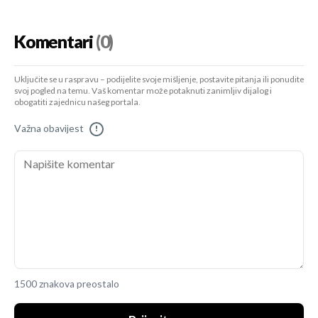
Komentari
(0)
Uključite se u raspravu – podijelite svoje mišljenje, postavite pitanja ili ponudite
svoj pogled na temu. Vaš komentar može potaknuti zanimljiv dijalog i
obogatiti zajednicu našeg portala.
Važna obavijest
!
1500 znakova preostalo