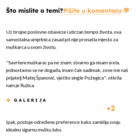
Što mislite o temi?
Pišite u komentaru.
Uz brojne poslovne obaveze i ubrzan tempo života, ova
samostalna umjetnica zasad još nije pronašla mjesto za
muškarca u svom životu.
''Savršeni muškarac pa ne znam, stvarno ga nisam srela,
jednostavno se ne događa, imam čak nadimak, zove me naš
prijatelj Matej Španović, vječito single Požegica'', otkrila
nam je Ružica.
GALERIJA
2
Ipak, postoje određene preference kako zamišlja svoju
idealnu sigurnu mušku luku.