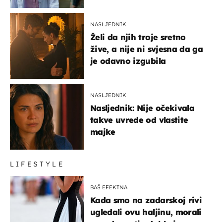
NASLJEDNIK
Želi da njih troje sretno
žive, a nije ni svjesna da ga
je odavno izgubila
NASLJEDNIK
Nasljednik: Nije očekivala
takve uvrede od vlastite
majke
LIFESTYLE
BAŠ EFEKTNA
Kada smo na zadarskoj rivi
ugledali ovu haljinu, morali