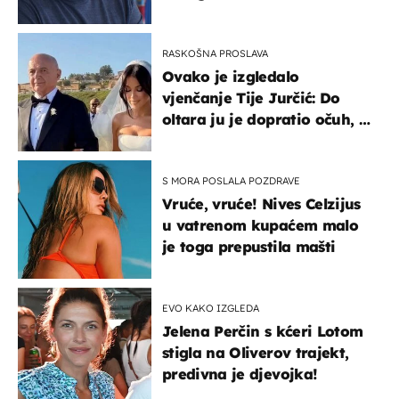
RASKOŠNA PROSLAVA
Ovako je izgledalo
vjenčanje Tije Jurčić: Do
oltara ju je dopratio očuh, a
slavilo se uz Olivera i Rozgu
S MORA POSLALA POZDRAVE
Vruće, vruće! Nives Celzijus
u vatrenom kupaćem malo
je toga prepustila mašti
EVO KAKO IZGLEDA
Jelena Perčin s kćeri Lotom
stigla na Oliverov trajekt,
predivna je djevojka!