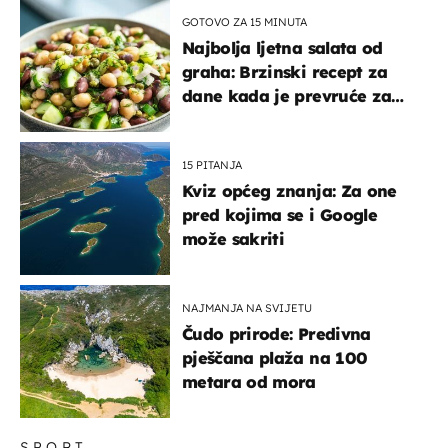
GOTOVO ZA 15 MINUTA
Najbolja ljetna salata od
graha: Brzinski recept za
dane kada je prevruće za
kuhanje
15 PITANJA
Kviz općeg znanja: Za one
pred kojima se i Google
može sakriti
NAJMANJA NA SVIJETU
Čudo prirode: Predivna
pješčana plaža na 100
metara od mora
SPORT