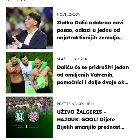
NOVI IZAZOV
Zlatko Dalić odabrao novi
posao, odlazi u jednu od
najatraktivnijih zemalja
svijeta
SLAŽE SE STOŽER
Daliću će se pridružiti jedan
od omiljenih Vatrenih,
pomoćnici i dalje dvoje oko
ponude
PRATITE NA GOL.HR-U
UŽIVO ŽALGIRIS -
HAJDUK: GOOL! Dijete
Bijelih smanjilo prednost
Hajduka