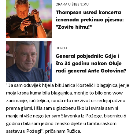
DRAMA U ŠIBENIKU
Thompson usred koncerta
iznenada prekinuo pjesmu:
"Zovite hitnu!"
HEROJ
General pobjednik: Gdje i
što 31 godinu nakon Oluje
radi general Ante Gotovina?
''Ja sam oduvijek htjela biti Janica Kostelić i blagajnica, jer je
moja krsna kuma bila blagajnica, meni je to bilo ono wow
zanimanje, i učiteljica, i onda eto me život u srednjoj odveo
prema glumi, i išla sam u glazbenu školu i svirala sam ni
manje ni više nego, jer sam Slavonka iz Požege, bisernicu 6
godina i bila sam jedino žensko dijete u tamburaškom
sastavu u Požegi'', priča nam Ružica.