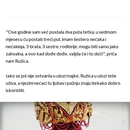
''Ove godine sam već postala dva puta tetka, u sedmom
mjesecu ću postati treći put, imam šestero nećaka i
nećakinja, 3 brata, 3 sestre, roditelje, mogu biti samo jako
zahvalna, a ovo kad dođe dođe, valjda će i to doći'', priča
nam Ružica.
Iako se još nije ostvarila u ulozi majke, Ružica u ulozi tete
uživa, a njezini nećaci tu ljubav i pažnju znaju itekako dobro
iskoristiti.