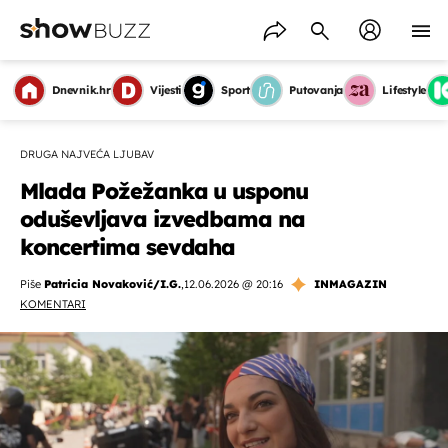
Dnevnik.hr
Vijesti
Sport
Putovanja
Lifestyle
DRUGA NAJVEĆA LJUBAV
Mlada Požežanka u usponu
oduševljava izvedbama na
koncertima sevdaha
Piše
Patricia Novaković/I.G.
,
12.06.2026 @ 20:16
INMAGAZIN
KOMENTARI
OMOGUĆI OBAVIJESTI