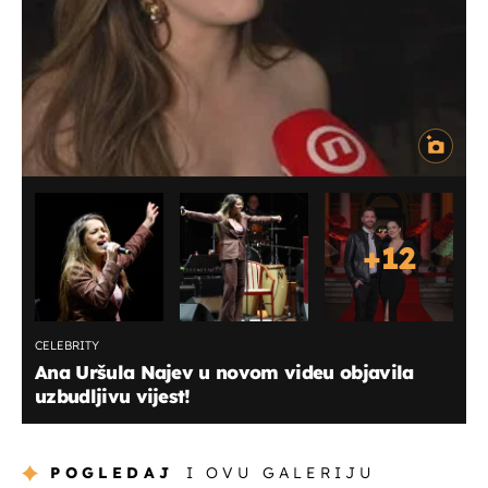
+
12
CELEBRITY
Ana Uršula Najev u novom videu objavila
uzbudljivu vijest!
POGLEDAJ
I OVU GALERIJU