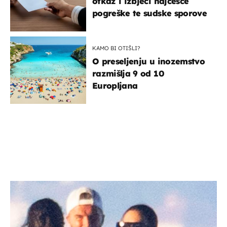
otkaz i izbjeći najčešće
pogreške te sudske sporove
KAMO BI OTIŠLI?
O preseljenju u inozemstvo
razmišlja 9 od 10
Europljana