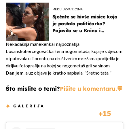
MEĐU UZVANICIMA
Sjećate se bivše misice koja
je postala političarka?
Pojavila se u Kninu i
privukla pažnju
Nekadašnja manekenka i najpoznatija
bosanskohercegovačka žena nogometaša, koja je s djecom
otputovala u Torontu, na društvenim mrežama podijelila je
dirljivu fotografiju na kojoj se nogometaš grli sa sinom
Danijem
, a uz objavu je kratko napisala: "Sretno tata."
Što mislite o temi?
Pišite u komentaru.
GALERIJA
15