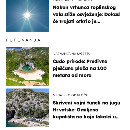
Nakon vrhunca toplinskog
vala stiže osvježenje: Dokad
će trajati otkrio je
meteorolog
PUTOVANJA
NAJMANJA NA SVIJETU
Čudo prirode: Predivna
pješčana plaža na 100
metara od mora
NEDALEKO OD PLOČA
Skriveni vojni tuneli na jugu
Hrvatske: Omiljena
kupališta na koja lokalci u
miru dolaze roniti i skakati