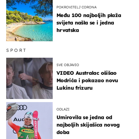
u more
POKROVITELJ CORONA
Među 100 najboljih plaža
svijeta našla se i jedna
hrvatska
SPORT
SVE OBJAVIO
VIDEO Australac ošišao
Modrića i pokazao novu
Lukinu frizuru
ODLAZI
Umirovila se jedna od
najboljih skijašica novog
doba