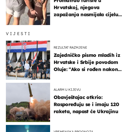
Promatrao turiste u
Hrvatskoj, njegova
zapažanja nasmijala cijelu
regiju
VIJESTI
REZULTAT RAZMJENE
Zajedničko pismo mladih iz
Hrvatske i Srbije povodom
Oluje: "Ako si rođen nakon
'95..."
ALARM U KIJEVU
Obavještajac otkrio:
Raspoređuju se i imaju 120
raketa, napast će Ukrajinu
VREMENSKA PROGNOZA