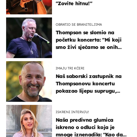
"Zovite hitnu!"
OBRATIO SE BRANITELJIMA
Thompson se slomio na
početku koncerta: "Mi koji
smo živi sjećamo se onih
koji nisu..."
IMAJU TRI KĆERI
Naš saborski zastupnik na
Thompsonovu koncertu
pokazao lijepu suprugu,
koja godinama izbjegava
javnost
ISKRENI INTERVJU!
Naša predivna glumica
iskreno o odluci koja je
mnoge iznenadila: ''Kao da