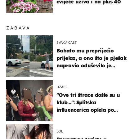
cvijeće uživa i na plus 40
ZABAVA
SVAKA ČAST
Bahato mu prepriječio
prijelaz, a ono što je pješak
napravio oduševilo je
društvene mreže
UŽAS…
"Ove tri štrace došle su u
klub…": Splitska
influencerica oplela po
ženama zbog užasnog
ponašanja
LOL