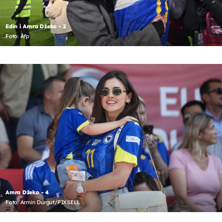
Edin i Amra Džeko - 2
Foto: Afp
Amra Džeko - 4
Foto: Armin Durgut/PIXSELL