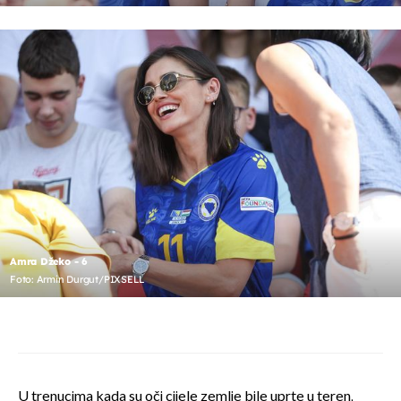
Amra Džeko - 6
Foto: Armin Durgut/PIXSELL
U trenucima kada su oči cijele zemlje bile uprte u teren,