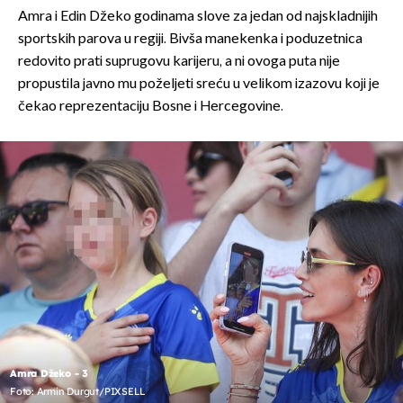
Amra i Edin Džeko godinama slove za jedan od najskladnijih
sportskih parova u regiji. Bivša manekenka i poduzetnica
redovito prati suprugovu karijeru, a ni ovoga puta nije
propustila javno mu poželjeti sreću u velikom izazovu koji je
čekao reprezentaciju Bosne i Hercegovine.
Amra Džeko - 3
Foto: Armin Durgut/PIXSELL