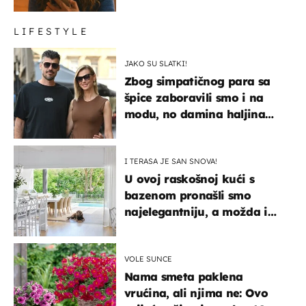
LIFESTYLE
JAKO SU SLATKI!
Zbog simpatičnog para sa
špice zaboravili smo i na
modu, no damina haljina
itekako nas se dojmila
I TERASA JE SAN SNOVA!
U ovoj raskošnoj kući s
bazenom pronašli smo
najelegantniju, a možda i
najljepšu bijelu kuhinju
VOLE SUNCE
Nama smeta paklena
vrućina, ali njima ne: Ovo