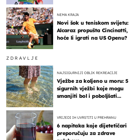
NEMA KRAJA
Novi šok u teniskom svijetu:
Alcaraz propušta Cincinatti,
hoće li igrati na US Openu?
ZDRAVLJE
NAJSIGURNIJI OBLIK REKREACIJE
Vježbe za koljeno u moru: 5
sigurnih vježbi koje mogu
smanjiti bol i poboljšati
pokretljivost
VRIJEDI IH UVRSTITI U PREHRANU
6 napitaka koje dijetetičari
preporučuju za zdrave