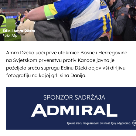
Edin i Amra Džeko
Foto: Afp
Amra Džeko uoči prve utakmice Bosne i Hercegovine
na Svjetskom prvenstvu protiv Kanade javno je
poželjela sreću suprugu Edinu Džeki objavivši dirljivu
fotografiju na kojoj grli sina Danija.