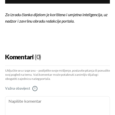
Za izradu članka dijelom je korištena i umjetna inteligencija, uz
nadzor i završnu obradu redakcije portala.
Komentari
(0)
Uključite se u raspravu – podijelite svoje mišljenje, postavite pitanja ili ponudite
svoj pogled na temu. Vaš komentar može potaknuti zanimljiv dijalog i
obogatiti zajednicu našeg portala.
Važna obavijest
!