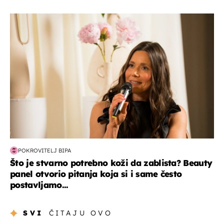
moda & ljepota
POKROVITELJ BIPA
Što je stvarno potrebno koži da zablista? Beauty
panel otvorio pitanja koja si i same često
postavljamo...
SVI
ČITAJU OVO