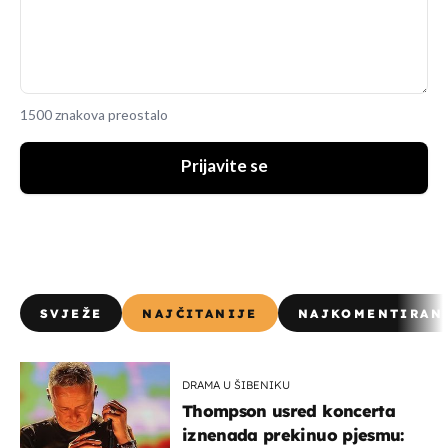
1500 znakova preostalo
Prijavite se
SVJEŽE
NAJČITANIJE
NAJKOMENTIRAN
DRAMA U ŠIBENIKU
Thompson usred koncerta
iznenada prekinuo pjesmu: