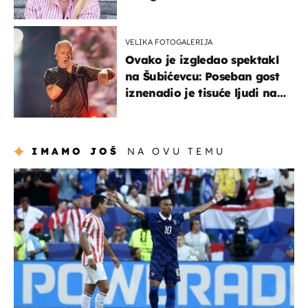
mi je veliki teret pao s leđa''
VELIKA FOTOGALERIJA
Ovako je izgledao spektakl
na Šubićevcu: Poseban gost
iznenadio je tisuće ljudi na
Thompsonovu koncertu
IMAMO JOŠ
NA OVU TEMU
svjetsko prvenstvo 2026