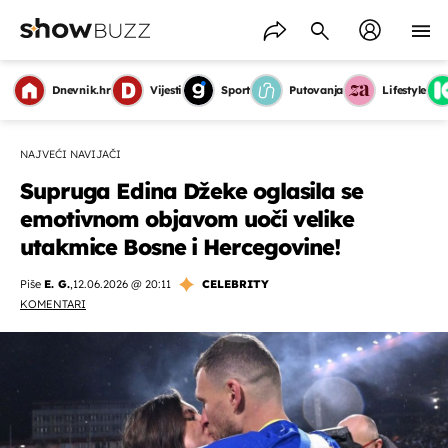
Dnevnik.hr
Vijesti
Sport
Putovanja
Lifestyle
NAJVEĆI NAVIJAČI
Supruga Edina Džeke oglasila se
emotivnom objavom uoči velike
utakmice Bosne i Hercegovine!
Piše
E. G.
,
12.06.2026 @ 20:11
CELEBRITY
KOMENTARI
OMOGUĆI OBAVIJESTI