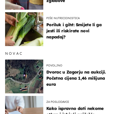
zglobove
PIŠE NUTRICIONISTICA
Poriluk i giht: Smijete li ga
jesti ili riskirate novi
napadaj?
NOVAC
POVOLJNO
Dvorac u Zagorju na aukciji.
Početna cijena 1,46 milijuna
eura
ZA POSLODAVCE
Kako ispravno dati nekome