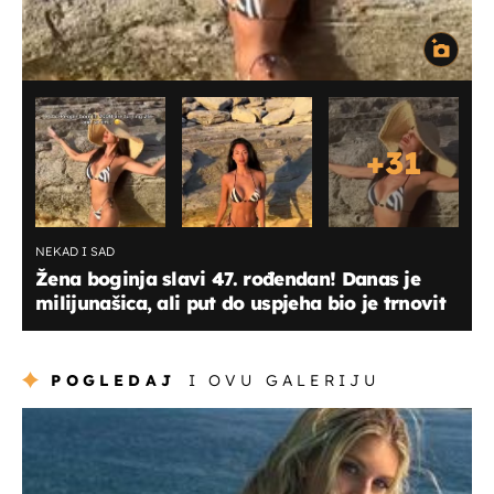
+
31
NEKAD I SAD
Žena boginja slavi 47. rođendan! Danas je
milijunašica, ali put do uspjeha bio je trnovit
POGLEDAJ
I OVU GALERIJU