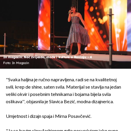
In magazin: Noć zvijezda, mode i kulture u Rovinju - 4
Foto: In Magazin
''Svaka haljina je ručno napravljena, radi se na kvalitetnoj
svili, krep de shine, saten svila. Materijal se stavlja na jedan
veliki okvir i posebnim tehnikama i bojama bijela svila
oslikava'', objasnila je Slavica Bezić, modna dizajnerica.
Umjetnost i dizajn spaja i Mirna Posavčević.