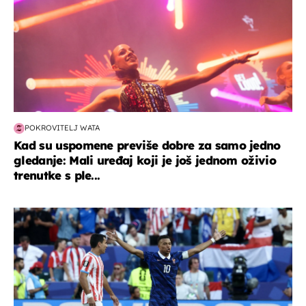
POKROVITELJ WATA
Kad su uspomene previše dobre za samo jedno
gledanje: Mali uređaj koji je još jednom oživio
trenutke s ple...
svjetsko prvenstvo 2026