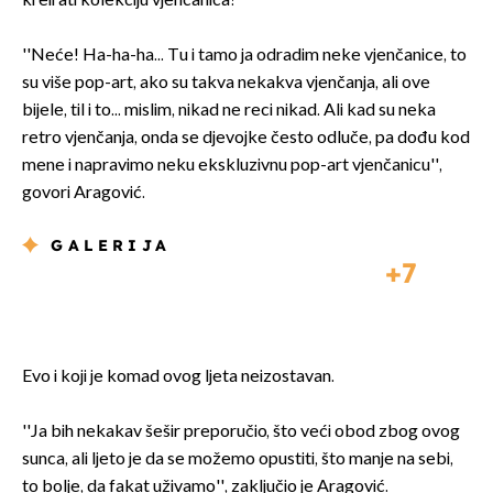
kreirati kolekciju vjenčanica?
''Neće! Ha-ha-ha... Tu i tamo ja odradim neke vjenčanice, to
su više pop-art, ako su takva nekakva vjenčanja, ali ove
bijele, til i to... mislim, nikad ne reci nikad. Ali kad su neka
retro vjenčanja, onda se djevojke često odluče, pa dođu kod
mene i napravimo neku ekskluzivnu pop-art vjenčanicu'',
govori Aragović.
GALERIJA
7
Evo i koji je komad ovog ljeta neizostavan.
''Ja bih nekakav šešir preporučio, što veći obod zbog ovog
sunca, ali ljeto je da se možemo opustiti, što manje na sebi,
to bolje, da fakat uživamo'', zaključio je Aragović.