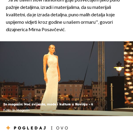
''Ja se bavim slow fashionom gdje posvećujem jako puno
pažnje detaljima, izradi i materijalima, da su materijali
kvalitetni, da je izrada detaljna, puno malih detalja koje
uspijemo vidjeti kroz godine u našem ormaru'', govori
dizajnerica Mirna Posavčević.
In magazin: Noć zvijezda, mode i kulture u Rovinju - 6
Foto: In Magazin
POGLEDAJ
I OVO