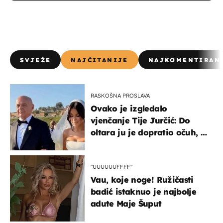
SVJEŽE
NAJČITANIJE
NAJKOMENTIRAN
RASKOŠNA PROSLAVA
Ovako je izgledalo
vjenčanje Tije Jurčić: Do
oltara ju je dopratio očuh, a
slavilo se uz Olivera i Rozgu
"UUUUUUFFFF"
Vau, koje noge! Ružičasti
badić istaknuo je najbolje
adute Maje Šuput