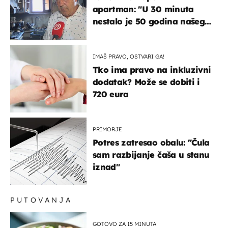
apartman: "U 30 minuta
nestalo je 50 godina našeg
života, supruga i ja ne
možemo oka sklopiti"
IMAŠ PRAVO, OSTVARI GA!
Tko ima pravo na inkluzivni
dodatak? Može se dobiti i
720 eura
PRIMORJE
Potres zatresao obalu: "Čula
sam razbijanje čaša u stanu
iznad"
PUTOVANJA
GOTOVO ZA 15 MINUTA