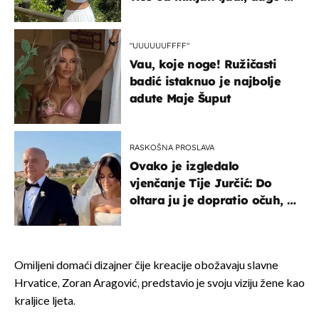
borila s opakom bolešću
"UUUUUUFFFF"
Vau, koje noge! Ružičasti
badić istaknuo je najbolje
adute Maje Šuput
RASKOŠNA PROSLAVA
Ovako je izgledalo
vjenčanje Tije Jurčić: Do
oltara ju je dopratio očuh, a
slavilo se uz Olivera i Rozgu
Omiljeni domaći dizajner čije kreacije obožavaju slavne
Hrvatice, Zoran Aragović, predstavio je svoju viziju žene kao
kraljice ljeta.