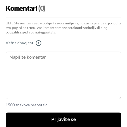
Komentari
(0)
Uključite se u raspravu – podijelite svoje mišljenje, postavite pitanja ili ponudite
svoj pogled na temu. Vaš komentar može potaknuti zanimljiv dijalog i
obogatiti zajednicu našeg portala.
Važna obavijest
!
1500 znakova preostalo
Prijavite se