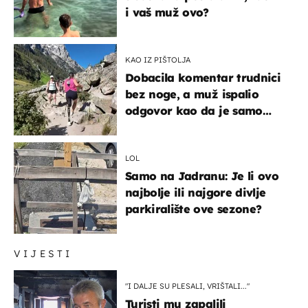
i vaš muž ovo?
KAO IZ PIŠTOLJA
Dobacila komentar trudnici
bez noge, a muž ispalio
odgovor kao da je samo
čekao…
LOL
Samo na Jadranu: Je li ovo
najbolje ili najgore divlje
parkiralište ove sezone?
VIJESTI
"I DALJE SU PLESALI, VRIŠTALI..."
Turisti mu zapalili