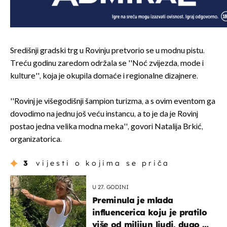
Središnji gradski trg u Rovinju pretvorio se u modnu pistu.
Treću godinu zaredom održala se ''Noć zvijezda, mode i
kulture'', koja je okupila domaće i regionalne dizajnere.
''Rovinj je višegodišnji šampion turizma, a s ovim eventom ga
dovodimo na jednu još veću instancu, a to je da je Rovinj
postao jedna velika modna meka'', govori Natalija Brkić,
organizatorica.
3
vijesti o kojima se priča
U 27. GODINI
Preminula je mlada
influencerica koju je pratilo
više od milijun ljudi, dugo se