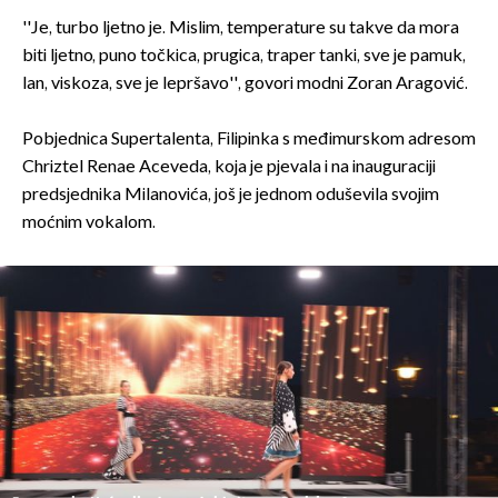
''Je, turbo ljetno je. Mislim, temperature su takve da mora
biti ljetno, puno točkica, prugica, traper tanki, sve je pamuk,
lan, viskoza, sve je lepršavo'', govori modni Zoran Aragović.
Pobjednica Supertalenta, Filipinka s međimurskom adresom
Chriztel Renae Aceveda, koja je pjevala i na inauguraciji
predsjednika Milanovića, još je jednom oduševila svojim
moćnim vokalom.