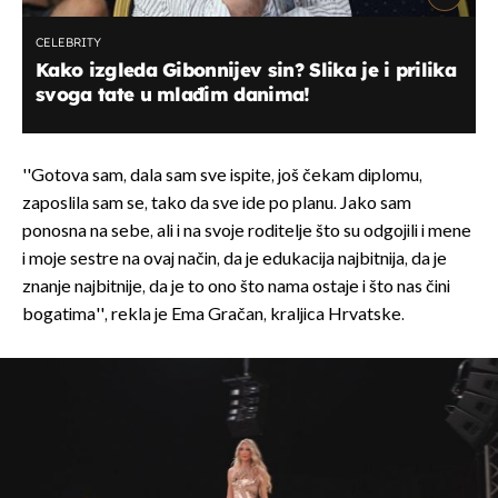
CELEBRITY
Kako izgleda Gibonnijev sin? Slika je i prilika
svoga tate u mlađim danima!
''Gotova sam, dala sam sve ispite, još čekam diplomu,
zaposlila sam se, tako da sve ide po planu. Jako sam
ponosna na sebe, ali i na svoje roditelje što su odgojili i mene
i moje sestre na ovaj način, da je edukacija najbitnija, da je
znanje najbitnije, da je to ono što nama ostaje i što nas čini
bogatima'', rekla je Ema Gračan, kraljica Hrvatske.