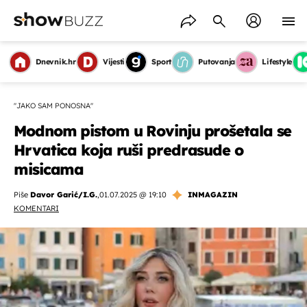
Dnevnik.hr
Vijesti
Sport
Putovanja
Lifestyle
''JAKO SAM PONOSNA''
Modnom pistom u Rovinju prošetala se
Hrvatica koja ruši predrasude o
misicama
Piše
Davor Garić/I.G.
,
01.07.2025 @ 19:10
INMAGAZIN
KOMENTARI
OMOGUĆI OBAVIJESTI