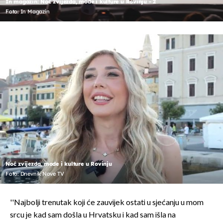
In magazin: Noć zvijezda, mode i kulture u Rovinju - 2
Foto: In Magazin
Noć zvijezda, mode i kulture u Rovinju
Foto: Dnevnik Nove TV
''Najbolji trenutak koji će zauvijek ostati u sjećanju u mom
srcu je kad sam došla u Hrvatsku i kad sam išla na