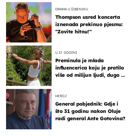
DRAMA U ŠIBENIKU
Thompson usred koncerta
iznenada prekinuo pjesmu:
"Zovite hitnu!"
U 27. GODINI
Preminula je mlada
influencerica koju je pratilo
više od milijun ljudi, dugo se
borila s opakom bolešću
HEROJ
General pobjednik: Gdje i
što 31 godinu nakon Oluje
radi general Ante Gotovina?