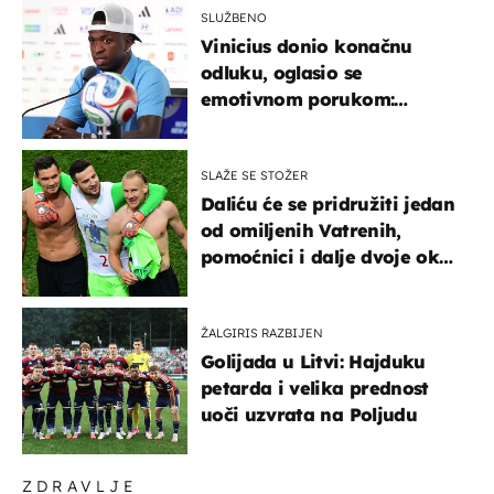
SLUŽBENO
Vinicius donio konačnu
odluku, oglasio se
emotivnom porukom:
"Hvala vam svima"
SLAŽE SE STOŽER
Daliću će se pridružiti jedan
od omiljenih Vatrenih,
pomoćnici i dalje dvoje oko
ponude
ŽALGIRIS RAZBIJEN
Golijada u Litvi: Hajduku
petarda i velika prednost
uoči uzvrata na Poljudu
ZDRAVLJE