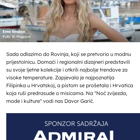
Ema Gračan
Foto: In Magazin
Sada odlazimo do Rovinja, koji se pretvorio u modnu
prijestolnicu. Domaći i regionalni dizajneri predstavili
su svoje ljetne kolekcije i otkrili najbolje trendove za
visoke temperature. Zapjevala je najpoznatija
Filipinka u Hrvatskoj, a pistom se prošetala i Hrvatica
koja ruši predrasude o misicama. Na ''Noć zvijezda,
mode i kulture'' vodi nas Davor Garić.