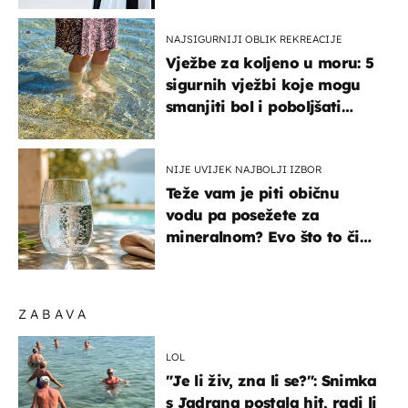
NAJSIGURNIJI OBLIK REKREACIJE
Vježbe za koljeno u moru: 5
sigurnih vježbi koje mogu
smanjiti bol i poboljšati
pokretljivost
NIJE UVIJEK NAJBOLJI IZBOR
Teže vam je piti običnu
vodu pa posežete za
mineralnom? Evo što to čini
organizmu
ZABAVA
LOL
"Je li živ, zna li se?": Snimka
s Jadrana postala hit, radi li