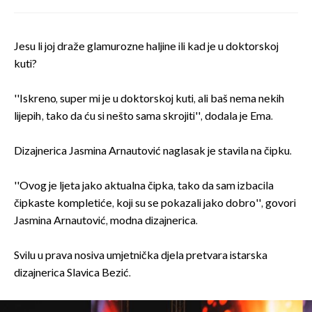
Jesu li joj draže glamurozne haljine ili kad je u doktorskoj
kuti?
''Iskreno, super mi je u doktorskoj kuti, ali baš nema nekih
lijepih, tako da ću si nešto sama skrojiti'', dodala je Ema.
Dizajnerica Jasmina Arnautović naglasak je stavila na čipku.
''Ovog je ljeta jako aktualna čipka, tako da sam izbacila
čipkaste kompletiće, koji su se pokazali jako dobro'', govori
Jasmina Arnautović, modna dizajnerica.
Svilu u prava nosiva umjetnička djela pretvara istarska
dizajnerica Slavica Bezić.