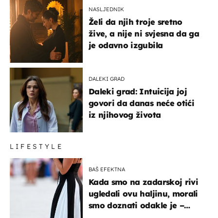
NASLJEDNIK
Želi da njih troje sretno
žive, a nije ni svjesna da ga
je odavno izgubila
DALEKI GRAD
Daleki grad: Intuicija joj
govori da danas neće otići
iz njihovog života
LIFESTYLE
BAŠ EFEKTNA
Kada smo na zadarskoj rivi
ugledali ovu haljinu, morali
smo doznati odakle je –
košta samo 18 eura