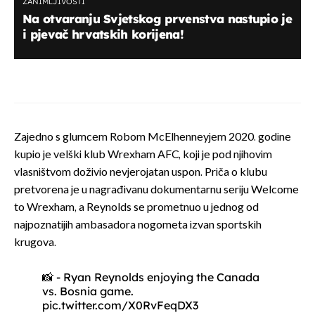
ZANIMLJIVOSTI
Na otvaranju Svjetskog prvenstva nastupio je
i pjevač hrvatskih korijena!
Zajedno s glumcem Robom McElhenneyjem 2020. godine
kupio je velški klub Wrexham AFC, koji je pod njihovim
vlasništvom doživio nevjerojatan uspon. Priča o klubu
pretvorena je u nagrađivanu dokumentarnu seriju Welcome
to Wrexham, a Reynolds se prometnuo u jednog od
najpoznatijih ambasadora nogometa izvan sportskih
krugova.
📸 - Ryan Reynolds enjoying the Canada
vs. Bosnia game.
pic.twitter.com/X0RvFeqDX3