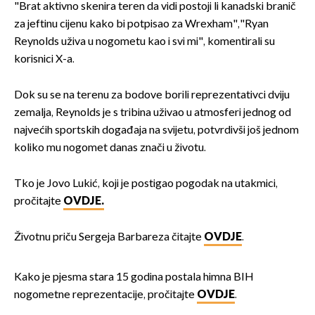
"Brat aktivno skenira teren da vidi postoji li kanadski branič
za jeftinu cijenu kako bi potpisao za Wrexham","Ryan
Reynolds uživa u nogometu kao i svi mi", komentirali su
korisnici X-a.
Dok su se na terenu za bodove borili reprezentativci dviju
zemalja, Reynolds je s tribina uživao u atmosferi jednog od
najvećih sportskih događaja na svijetu, potvrdivši još jednom
koliko mu nogomet danas znači u životu.
Tko je Jovo Lukić, koji je postigao pogodak na utakmici,
pročitajte
OVDJE.
Životnu priču Sergeja Barbareza čitajte
OVDJE
.
Kako je pjesma stara 15 godina postala himna BIH
nogometne reprezentacije, pročitajte
OVDJE
.