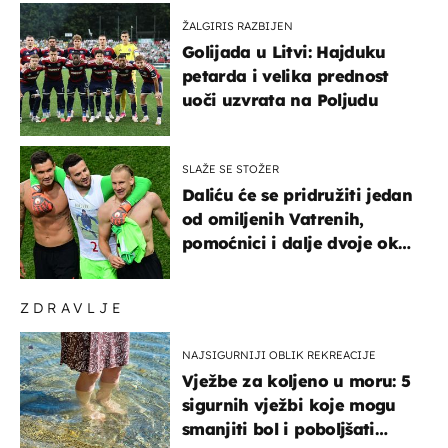
ŽALGIRIS RAZBIJEN
Golijada u Litvi: Hajduku
petarda i velika prednost
uoči uzvrata na Poljudu
SLAŽE SE STOŽER
Daliću će se pridružiti jedan
od omiljenih Vatrenih,
pomoćnici i dalje dvoje oko
ponude
ZDRAVLJE
NAJSIGURNIJI OBLIK REKREACIJE
Vježbe za koljeno u moru: 5
sigurnih vježbi koje mogu
smanjiti bol i poboljšati