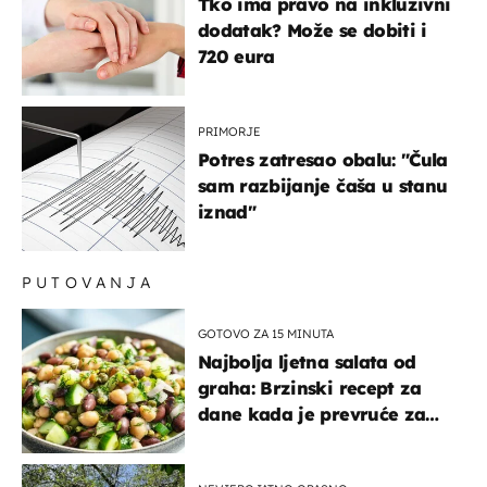
Tko ima pravo na inkluzivni
dodatak? Može se dobiti i
720 eura
PRIMORJE
Potres zatresao obalu: "Čula
sam razbijanje čaša u stanu
iznad"
PUTOVANJA
GOTOVO ZA 15 MINUTA
Najbolja ljetna salata od
graha: Brzinski recept za
dane kada je prevruće za
kuhanje