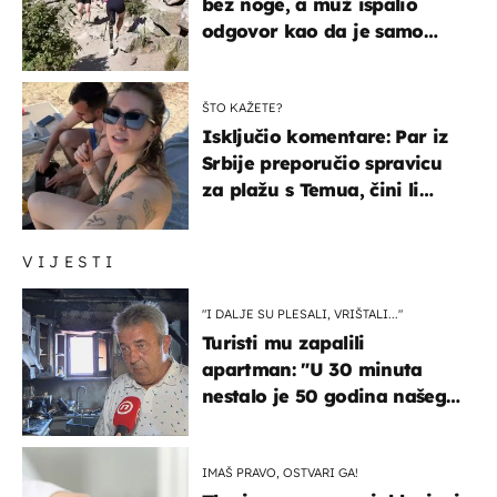
bez noge, a muž ispalio
odgovor kao da je samo
čekao…
ŠTO KAŽETE?
Isključio komentare: Par iz
Srbije preporučio spravicu
za plažu s Temua, čini li
vam se ovo sigurnim?
VIJESTI
"I DALJE SU PLESALI, VRIŠTALI..."
Turisti mu zapalili
apartman: "U 30 minuta
nestalo je 50 godina našeg
života, supruga i ja ne
možemo oka sklopiti"
IMAŠ PRAVO, OSTVARI GA!