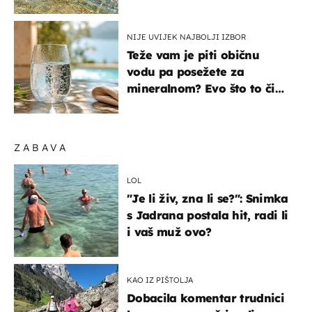
pokretljivost
NIJE UVIJEK NAJBOLJI IZBOR
Teže vam je piti običnu
vodu pa posežete za
mineralnom? Evo što to čini
organizmu
ZABAVA
LOL
"Je li živ, zna li se?": Snimka
s Jadrana postala hit, radi li
i vaš muž ovo?
KAO IZ PIŠTOLJA
Dobacila komentar trudnici