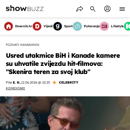
Dnevnik.hr
Vijesti
Sport
Putovanja
Lifestyle
POZNATI KANAĐANIN
Usred utakmice BiH i Kanade kamere
su uhvatile zvijezdu hit-filmova:
"Skenira teren za svoj klub"
Piše
E. G.
,
12.06.2026 @ 22:25
CELEBRITY
KOMENTARI
OMOGUĆI OBAVIJESTI