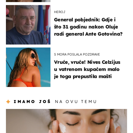
HEROJ
General pobjednik: Gdje i
što 31 godinu nakon Oluje
radi general Ante Gotovina?
S MORA POSLALA POZDRAVE
Vruće, vruće! Nives Celzijus
u vatrenom kupaćem malo
je toga prepustila mašti
IMAMO JOŠ
NA OVU TEMU
moda & ljepota