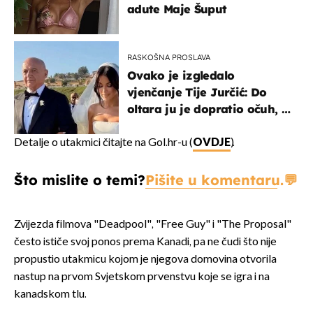
adute Maje Šuput
RASKOŠNA PROSLAVA
Ovako je izgledalo
vjenčanje Tije Jurčić: Do
oltara ju je dopratio očuh, a
slavilo se uz Olivera i Rozgu
Detalje o utakmici čitajte na Gol.hr-u (
OVDJE
).
Što mislite o temi?
Pišite u komentaru.
Zvijezda filmova "Deadpool", "Free Guy" i "The Proposal"
često ističe svoj ponos prema Kanadi, pa ne čudi što nije
propustio utakmicu kojom je njegova domovina otvorila
nastup na prvom Svjetskom prvenstvu koje se igra i na
kanadskom tlu.