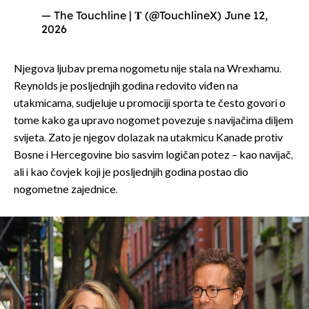
— The Touchline | 𝐓 (@TouchlineX)
June 12,
2026
Njegova ljubav prema nogometu nije stala na Wrexhamu.
Reynolds je posljednjih godina redovito viđen na
utakmicama, sudjeluje u promociji sporta te često govori o
tome kako ga upravo nogomet povezuje s navijačima diljem
svijeta. Zato je njegov dolazak na utakmicu Kanade protiv
Bosne i Hercegovine bio sasvim logičan potez – kao navijač,
ali i kao čovjek koji je posljednjih godina postao dio
nogometne zajednice.