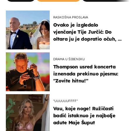
RASKOŠNA PROSLAVA
Ovako je izgledalo
vjenčanje Tije Jurčić: Do
oltara ju je dopratio očuh, a
slavilo se uz Olivera i Rozgu
DRAMA U ŠIBENIKU
Thompson usred koncerta
iznenada prekinuo pjesmu:
"Zovite hitnu!"
"UUUUUUFFFF"
Vau, koje noge! Ružičasti
badić istaknuo je najbolje
adute Maje Šuput