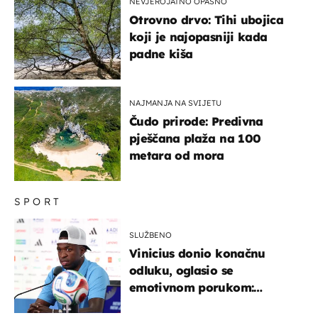
NEVJEROJATNO OPASNO
Otrovno drvo: Tihi ubojica
koji je najopasniji kada
padne kiša
NAJMANJA NA SVIJETU
Čudo prirode: Predivna
pješčana plaža na 100
metara od mora
SPORT
SLUŽBENO
Vinicius donio konačnu
odluku, oglasio se
emotivnom porukom:
"Hvala vam svima"