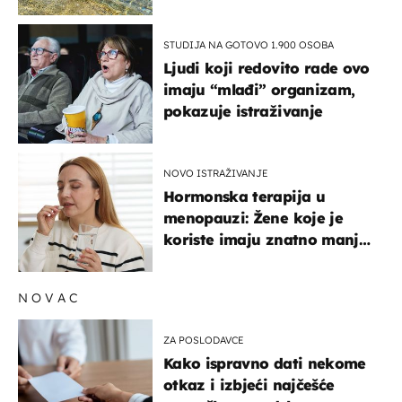
pokretljivost
STUDIJA NA GOTOVO 1.900 OSOBA
Ljudi koji redovito rade ovo
imaju “mlađi” organizam,
pokazuje istraživanje
NOVO ISTRAŽIVANJE
Hormonska terapija u
menopauzi: Žene koje je
koriste imaju znatno manji
rizik od ovoga
NOVAC
ZA POSLODAVCE
Kako ispravno dati nekome
otkaz i izbjeći najčešće