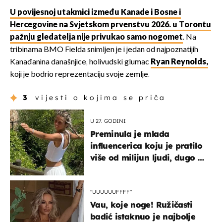
U povijesnoj utakmici između Kanade i Bosne i
Hercegovine na Svjetskom prvenstvu 2026. u Torontu
pažnju gledatelja nije privukao samo nogomet
. Na
tribinama BMO Fielda snimljen je i jedan od najpoznatijih
Kanađanina današnjice, holivudski glumac
Ryan Reynolds,
koji je bodrio reprezentaciju svoje zemlje.
3
vijesti o kojima se priča
U 27. GODINI
Preminula je mlada
influencerica koju je pratilo
više od milijun ljudi, dugo se
borila s opakom bolešću
"UUUUUUFFFF"
Vau, koje noge! Ružičasti
badić istaknuo je najbolje