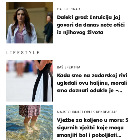
DALEKI GRAD
Daleki grad: Intuicija joj
govori da danas neće otići
iz njihovog života
LIFESTYLE
BAŠ EFEKTNA
Kada smo na zadarskoj rivi
ugledali ovu haljinu, morali
smo doznati odakle je –
košta samo 18 eura
NAJSIGURNIJI OBLIK REKREACIJE
Vježbe za koljeno u moru: 5
sigurnih vježbi koje mogu
smanjiti bol i poboljšati