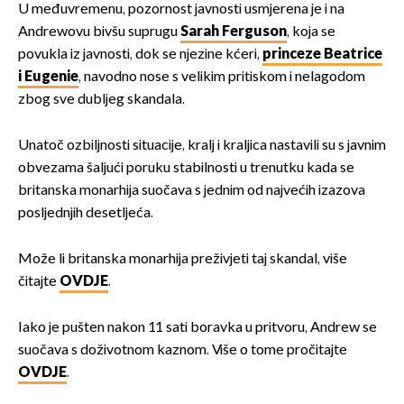
U međuvremenu, pozornost javnosti usmjerena je i na
Andrewovu bivšu suprugu
Sarah Ferguson
, koja se
povukla iz javnosti, dok se njezine kćeri,
princeze Beatrice
i Eugenie
, navodno nose s velikim pritiskom i nelagodom
zbog sve dubljeg skandala.
Unatoč ozbiljnosti situacije, kralj i kraljica nastavili su s javnim
obvezama šaljući poruku stabilnosti u trenutku kada se
britanska monarhija suočava s jednim od najvećih izazova
posljednjih desetljeća.
Može li britanska monarhija preživjeti taj skandal, više
čitajte
OVDJE
.
Iako je pušten nakon 11 sati boravka u pritvoru, Andrew se
suočava s doživotnom kaznom. Više o tome pročitajte
OVDJE
.