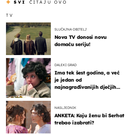
SVI
ČITAJU OVO
TV
SLUČAJNA OBITELJ
Nova TV donosi novu
domaću seriju!
DALEKI GRAD
Ima tek šest godina, a već
je jedan od
najnagrađivanijih dječjih
glumaca
NASLJEDNIK
ANKETA: Koju ženu bi Serhat
trebao izabrati?