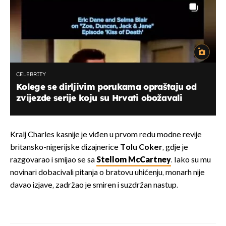
CELEBRITY
Kolege se dirljivim porukama opraštaju od
zvijezde serije koju su Hrvati obožavali
Kralj Charles kasnije je viđen u prvom redu modne revije
britansko-nigerijske dizajnerice
Tolu Coker
, gdje je
razgovarao i smijao se sa
Stellom McCartney
. Iako su mu
novinari dobacivali pitanja o bratovu uhićenju, monarh nije
davao izjave, zadržao je smiren i suzdržan nastup.