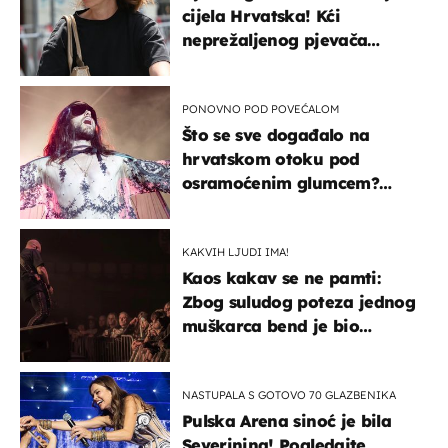
cijela Hrvatska! Kći
neprežaljenog pjevača
projurila špicom na dva
kotača
PONOVNO POD POVEĆALOM
Što se sve događalo na
hrvatskom otoku pod
osramoćenim glumcem?
Bizarni prizori i danas
izazivaju nevjericu
KAKVIH LJUDI IMA!
Kaos kakav se ne pamti:
Zbog suludog poteza jednog
muškarca bend je bio
prisiljen prekinuti nastup
NASTUPALA S GOTOVO 70 GLAZBENIKA
Pulska Arena sinoć je bila
Severinina! Pogledajte