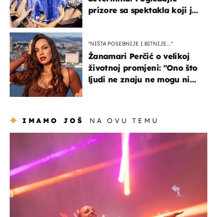
prizore sa spektakla koji je
rasprodan mjesec dana
ranije
''NIŠTA POSEBNIJE I BITNIJE...''
Žanamari Perčić o velikoj
životnoj promjeni: "Ono što
ljudi ne znaju ne mogu ni
uništiti''
IMAMO JOŠ
NA OVU TEMU
kultura & zabava