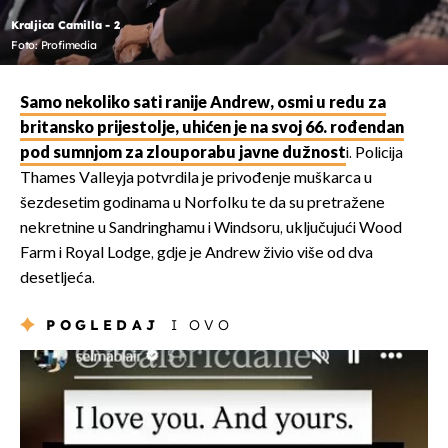
Kraljica Camilla - 2
Foto: Profimedia
Samo nekoliko sati ranije Andrew, osmi u redu za
britansko prijestolje, uhićen je na svoj 66. rođendan
pod sumnjom za zlouporabu javne dužnost
i. Policija
Thames Valleyja potvrdila je privođenje muškarca u
šezdesetim godinama u Norfolku te da su pretražene
nekretnine u Sandringhamu i Windsoru, uključujući Wood
Farm i Royal Lodge, gdje je Andrew živio više od dva
desetljeća.
POGLEDAJ
I OVO