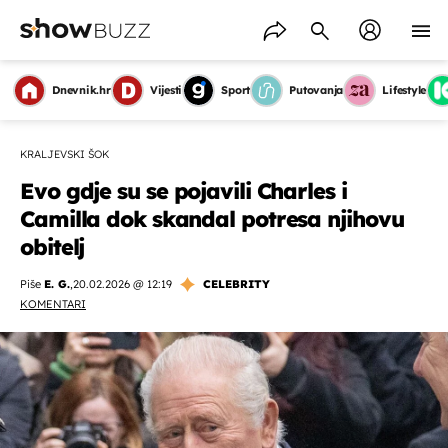
Dnevnik.hr
Vijesti
Sport
Putovanja
Lifestyle
KRALJEVSKI ŠOK
Evo gdje su se pojavili Charles i
Camilla dok skandal potresa njihovu
obitelj
Piše
E. G.
,
20.02.2026 @ 12:19
CELEBRITY
KOMENTARI
OMOGUĆI OBAVIJESTI