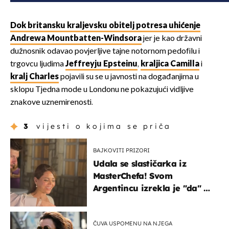
Dok britansku kraljevsku obitelj potresa uhićenje
Andrewa Mountbatten-Windsora
jer je kao državni
dužnosnik odavao povjerljive tajne notornom pedofilu i
trgovcu ljudima
Jeffreyju Epsteinu
,
kraljica Camilla
i
kralj Charles
pojavili su se u javnosti na događanjima u
sklopu Tjedna mode u Londonu ne pokazujući vidljive
znakove uznemirenosti.
3
vijesti o kojima se priča
BAJKOVITI PRIZORI
Udala se slastičarka iz
MasterChefa! Svom
Argentincu izrekla je "da" u
rodnoj Hercegovini
ČUVA USPOMENU NA NJEGA