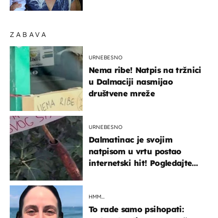
struk, a sada je i na
sniženju
ZABAVA
URNEBESNO
Nema ribe! Natpis na tržnici
u Dalmaciji nasmijao
društvene mreže
URNEBESNO
Dalmatinac je svojim
natpisom u vrtu postao
internetski hit! Pogledajte
što je napisao
HMM…
To rade samo psihopati: