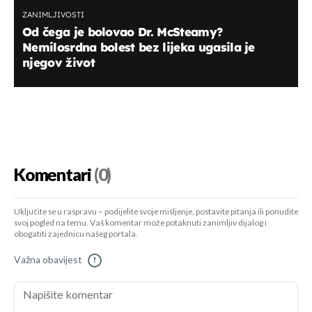
ZANIMLJIVOSTI
Od čega je bolovao Dr. McSteamy?
Nemilosrdna bolest bez lijeka ugasila je
njegov život
Komentari
(0)
Uključite se u raspravu – podijelite svoje mišljenje, postavite pitanja ili ponudite
svoj pogled na temu. Vaš komentar može potaknuti zanimljiv dijalog i
obogatiti zajednicu našeg portala.
Važna obavijest
!