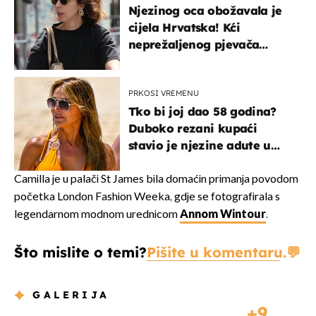
Njezinog oca obožavala je
cijela Hrvatska! Kći
neprežaljenog pjevača
projurila špicom na dva
kotača
PRKOSI VREMENU
Tko bi joj dao 58 godina?
Duboko rezani kupaći
stavio je njezine adute u
prvi plan
Camilla je u palači St James bila domaćin primanja povodom
početka London Fashion Weeka, gdje se fotografirala s
legendarnom modnom urednicom
Annom Wintour
.
Što mislite o temi?
Pišite u komentaru.
GALERIJA
9