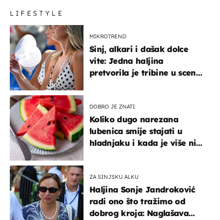
LIFESTYLE
MIKROTREND
Sinj, alkari i dašak dolce
vite: Jedna haljina
pretvorila je tribine u scenu
iz talijanskog filma
DOBRO JE ZNATI
Koliko dugo narezana
lubenica smije stajati u
hladnjaku i kada je više nije
sigurno jesti?
ZA SINJSKU ALKU
Haljina Sonje Jandroković
radi ono što tražimo od
dobrog kroja: Naglašava