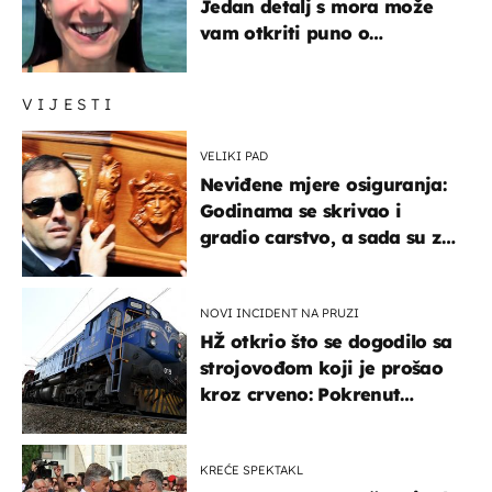
Jedan detalj s mora može
vam otkriti puno o
prijateljima
VIJESTI
VELIKI PAD
Neviđene mjere osiguranja:
Godinama se skrivao i
gradio carstvo, a sada su za
njegovo izručenje naručili
posebno vozilo
NOVI INCIDENT NA PRUZI
HŽ otkrio što se dogodilo sa
strojovođom koji je prošao
kroz crveno: Pokrenut
inspekcijski nadzor
KREĆE SPEKTAKL