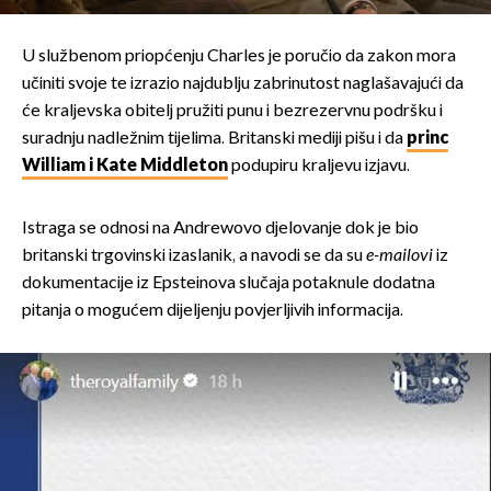
U službenom priopćenju Charles je poručio da zakon mora
učiniti svoje te izrazio najdublju zabrinutost naglašavajući da
će kraljevska obitelj pružiti punu i bezrezervnu podršku i
suradnju nadležnim tijelima. Britanski mediji pišu i da
princ
William i Kate Middleton
podupiru kraljevu izjavu.
Istraga se odnosi na Andrewovo djelovanje dok je bio
britanski trgovinski izaslanik, a navodi se da su
e-mailovi
iz
dokumentacije iz Epsteinova slučaja potaknule dodatna
pitanja o mogućem dijeljenju povjerljivih informacija.