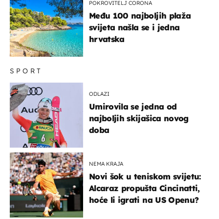
POKROVITELJ CORONA
Među 100 najboljih plaža
svijeta našla se i jedna
hrvatska
SPORT
ODLAZI
Umirovila se jedna od
najboljih skijašica novog
doba
NEMA KRAJA
Novi šok u teniskom svijetu:
Alcaraz propušta Cincinatti,
hoće li igrati na US Openu?