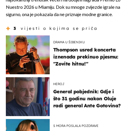
najšokantniji trenutak večeri na dodjeli nagrada Premio Lo
Nuestro 2026 u Miamiju. Dok su mnoge zvijezde igrale na
sigurno, ona je pokazala da ne priznaje modne granice.
3
vijesti o kojima se priča
DRAMA U ŠIBENIKU
Thompson usred koncerta
iznenada prekinuo pjesmu:
"Zovite hitnu!"
HEROJ
General pobjednik: Gdje i
što 31 godinu nakon Oluje
radi general Ante Gotovina?
S MORA POSLALA POZDRAVE