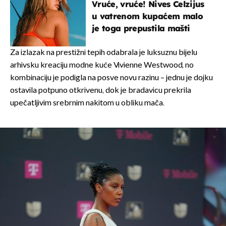
Vruće, vruće! Nives Celzijus
u vatrenom kupaćem malo
je toga prepustila mašti
Za izlazak na prestižni tepih odabrala je luksuznu bijelu
arhivsku kreaciju modne kuće Vivienne Westwood, no
kombinaciju je podigla na posve novu razinu – jednu je dojku
ostavila potpuno otkrivenu, dok je bradavicu prekrila
upečatljivim srebrnim nakitom u obliku mača.