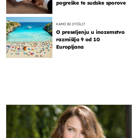
pogreške te sudske sporove
KAMO BI OTIŠLI?
O preseljenju u inozemstvo
razmišlja 9 od 10
Europljana