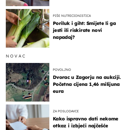
PIŠE NUTRICIONISTICA
Poriluk i giht: Smijete li ga
jesti ili riskirate novi
napadaj?
NOVAC
POVOLJNO
Dvorac u Zagorju na aukciji.
Početna cijena 1,46 milijuna
eura
ZA POSLODAVCE
Kako ispravno dati nekome
otkaz i izbjeći najčešće