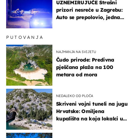
UZNEMIRUJUĆE Strašni
prizori nesreće u Zagrebu:
Auto se prepolovio, jedna
osoba poginula
PUTOVANJA
NAJMANJA NA SVIJETU
Čudo prirode: Predivna
pješčana plaža na 100
metara od mora
NEDALEKO OD PLOČA
Skriveni vojni tuneli na jugu
Hrvatske: Omiljena
kupališta na koja lokalci u
miru dolaze roniti i skakati
u more