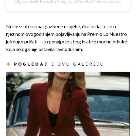
Objavu dijeli Tokischa Altagracia Peralta (@tokischa.sol)
No, bez obzira na glazbene uspjehe, čini se da će se o
njezinom ovogodišnjem pojavljivanju na Premio Lo Nuestro
još dugo pričati – i to ponajprije zbog hrabre modne odluke
koja nikoga nije ostavila ravnodušnim.
POGLEDAJ
I OVU GALERIJU