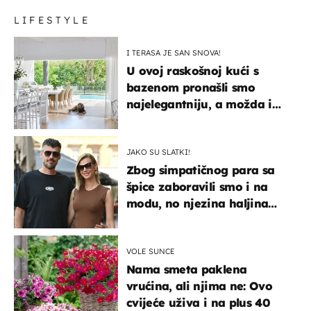
LIFESTYLE
I TERASA JE SAN SNOVA!
U ovoj raskošnoj kući s
bazenom pronašli smo
najelegantniju, a možda i
najljepšu bijelu kuhinju
JAKO SU SLATKI!
Zbog simpatičnog para sa
špice zaboravili smo i na
modu, no njezina haljina
itekako nas se dojmila
VOLE SUNCE
Nama smeta paklena
vrućina, ali njima ne: Ovo
cvijeće uživa i na plus 40