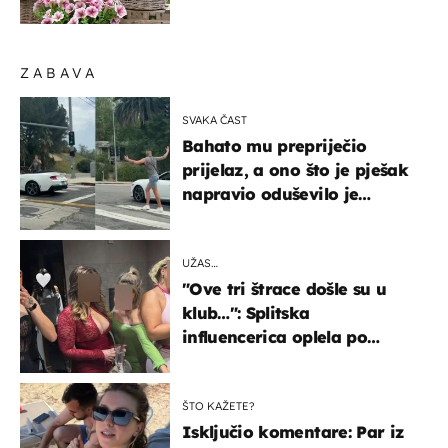
ZABAVA
SVAKA ČAST
Bahato mu prepriječio
prijelaz, a ono što je pješak
napravio oduševilo je
društvene mreže
UŽAS…
"Ove tri štrace došle su u
klub…": Splitska
influencerica oplela po
ženama zbog užasnog
ponašanja
ŠTO KAŽETE?
Isključio komentare: Par iz