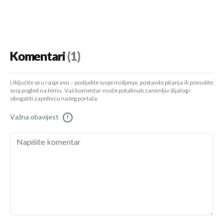
Komentari
(1)
Uključite se u raspravu – podijelite svoje mišljenje, postavite pitanja ili ponudite
svoj pogled na temu. Vaš komentar može potaknuti zanimljiv dijalog i
obogatiti zajednicu našeg portala.
Važna obavijest
!