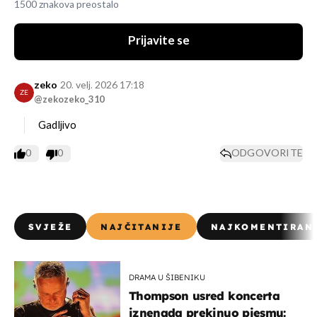
1500 znakova preostalo
Prijavite se
zeko
20. velj. 2026 17:18
ZE
@zekozeko_310
Gadljivo
0
0
ODGOVORITE
SVJEŽE
NAJČITANIJE
NAJKOMENTIRAN
DRAMA U ŠIBENIKU
Thompson usred koncerta
iznenada prekinuo pjesmu: