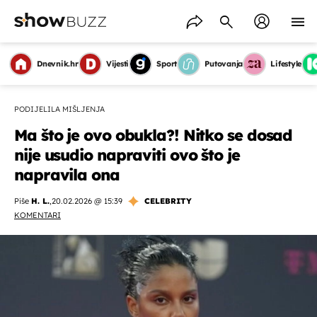
Dnevnik.hr
Vijesti
Sport
Putovanja
Lifestyle
PODIJELILA MIŠLJENJA
Ma što je ovo obukla?! Nitko se dosad
nije usudio napraviti ovo što je
napravila ona
Piše
H. L.
,
20.02.2026 @ 15:39
CELEBRITY
KOMENTARI
OMOGUĆI OBAVIJESTI