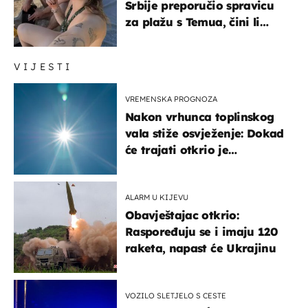
Srbije preporučio spravicu
za plažu s Temua, čini li
vam se ovo sigurnim?
VIJESTI
VREMENSKA PROGNOZA
Nakon vrhunca toplinskog
vala stiže osvježenje: Dokad
će trajati otkrio je
meteorolog
ALARM U KIJEVU
Obavještajac otkrio:
Raspoređuju se i imaju 120
raketa, napast će Ukrajinu
VOZILO SLETJELO S CESTE