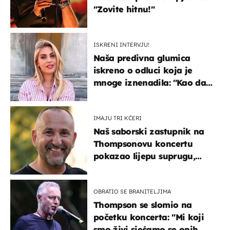
"Zovite hitnu!"
ISKRENI INTERVJU!
Naša predivna glumica
iskreno o odluci koja je
mnoge iznenadila: ''Kao da
mi je veliki teret pao s leđa''
IMAJU TRI KĆERI
Naš saborski zastupnik na
Thompsonovu koncertu
pokazao lijepu suprugu,
koja godinama izbjegava
javnost
OBRATIO SE BRANITELJIMA
Thompson se slomio na
početku koncerta: "Mi koji
smo živi sjećamo se onih