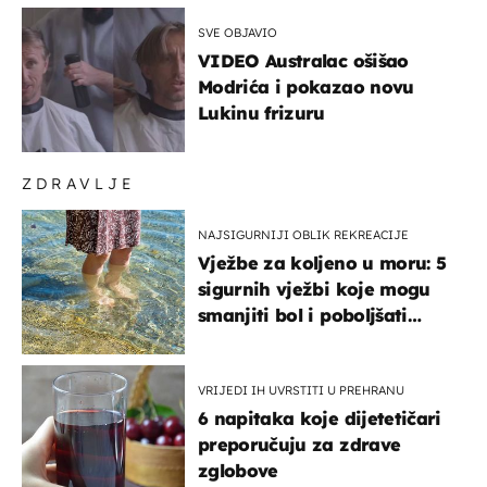
SVE OBJAVIO
VIDEO Australac ošišao
Modrića i pokazao novu
Lukinu frizuru
ZDRAVLJE
NAJSIGURNIJI OBLIK REKREACIJE
Vježbe za koljeno u moru: 5
sigurnih vježbi koje mogu
smanjiti bol i poboljšati
pokretljivost
VRIJEDI IH UVRSTITI U PREHRANU
6 napitaka koje dijetetičari
preporučuju za zdrave
zglobove