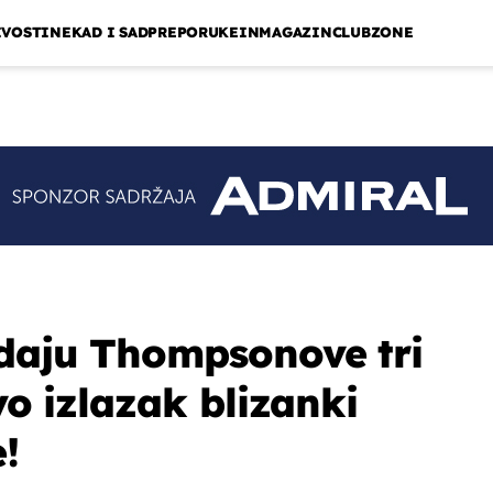
IVOSTI
NEKAD I SAD
PREPORUKE
INMAGAZIN
CLUBZONE
daju Thompsonove tri
ovo izlazak blizanki
!