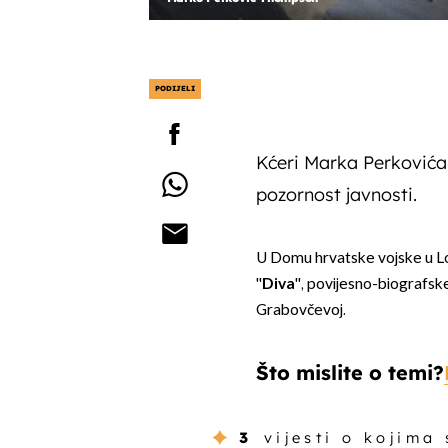
PODIJELI
Kćeri Marka Perkovića
pozornost javnosti.
U Domu hrvatske vojske u Lor
''
Diva
'', povijesno-biografsk
Grabovčevoj.
Što mislite o temi?
3
vijesti o kojima