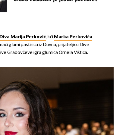
Hrvat
Diva Marija Perković
, kći
Marka Perkovića
umači glumi pastiricu iz Duvna, prijateljicu Dive
ve Grabovčeve igra glumica Ornela Vištica.