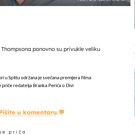
 Thompsona ponovno su privukle veliku
i u Splitu održana je svečana premijera filma
e priče redatelja Branka Perića o Divi
Pišite u komentaru.
 se priča