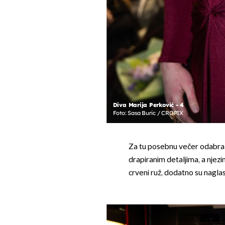
Diva Marija Perković - 4
Foto: Sasa Buric / CROPIX
Za tu posebnu večer odabral
drapiranim detaljima, a njezin
crveni ruž, dodatno su nagla