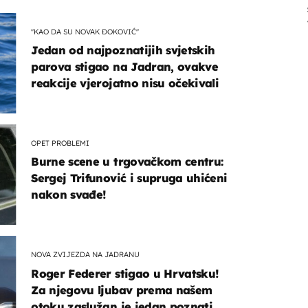
"KAO DA SU NOVAK ĐOKOVIĆ"
Jedan od najpoznatijih svjetskih
parova stigao na Jadran, ovakve
reakcije vjerojatno nisu očekivali
OPET PROBLEMI
Burne scene u trgovačkom centru:
Sergej Trifunović i supruga uhićeni
nakon svađe!
NOVA ZVIJEZDA NA JADRANU
Roger Federer stigao u Hrvatsku!
Za njegovu ljubav prema našem
otoku zaslužan je jedan poznati