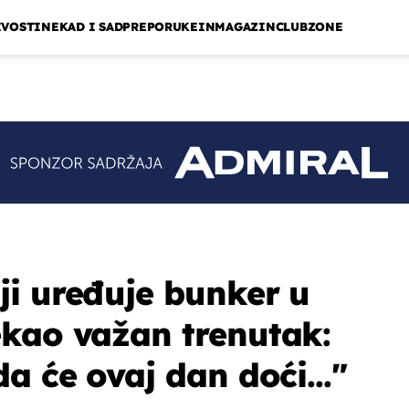
IVOSTI
NEKAD I SAD
PREPORUKE
INMAGAZIN
CLUBZONE
i uređuje bunker u
kao važan trenutak:
a će ovaj dan doći..."