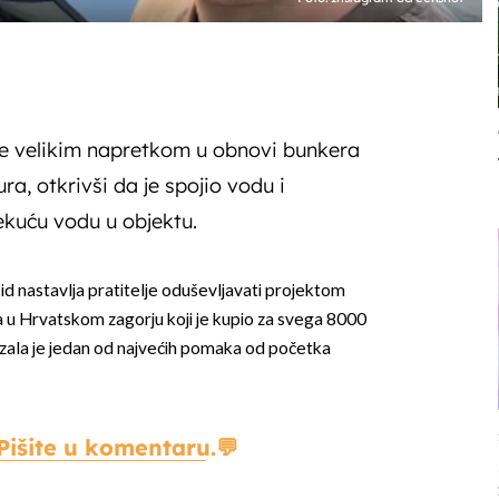
se velikim napretkom u obnovi bunkera
ra, otkrivši da je spojio vodu i
tekuću vodu u objektu.
id nastavlja pratitelje oduševljavati projektom
u Hrvatskom zagorju koji je kupio za svega 8000
azala je jedan od najvećih pomaka od početka
Pišite u komentaru.