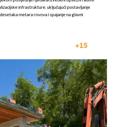
ijekom posljednjih tjedana izvedeni opsežni radovi
izacijske infrastrukture, uključujući postavljanje
esetaka metara rovova i spajanje na glavni
15