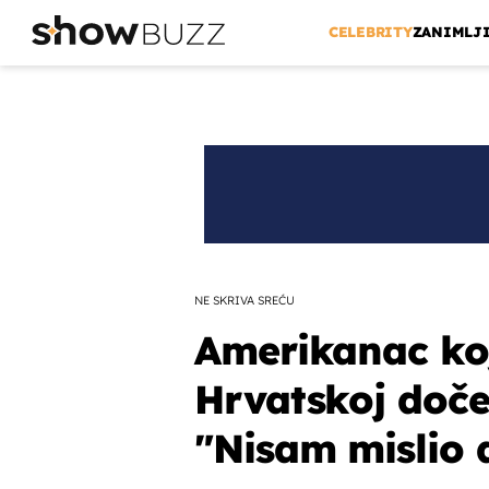
CELEBRITY
ZANIMLJ
NE SKRIVA SREĆU
Amerikanac koj
Hrvatskoj doče
"Nisam mislio d