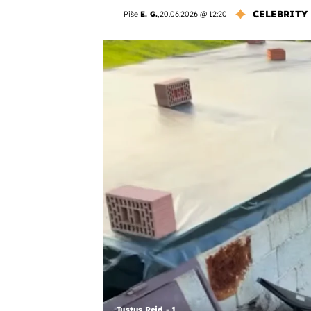
CELEBRITY
Piše
E. G.
,
20.06.2026 @ 12:20
Justus Reid - 1