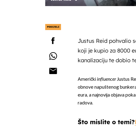
PODIJELI
Justus Reid pohvalio 
koji je kupio za 8000 eu
kanalizaciju te dobio 
Američki
influencer
Justus Re
obnove napuštenog bunkera 
eura, a najnovija objava pok
radova.
Što mislite o temi?