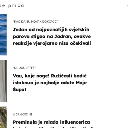
 se priča
"KAO DA SU NOVAK ĐOKOVIĆ"
Jedan od najpoznatijih svjetskih
parova stigao na Jadran, ovakve
reakcije vjerojatno nisu očekivali
"UUUUUUFFFF"
Vau, koje noge! Ružičasti badić
istaknuo je najbolje adute Maje
Šuput
U 27. GODINI
Preminula je mlada influencerica