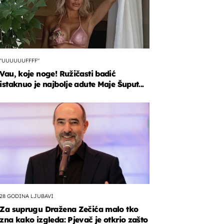
"UUUUUUFFFF"
Vau, koje noge! Ružičasti badić
istaknuo je najbolje adute Maje Šuput...
28 GODINA LJUBAVI
Za suprugu Dražena Zečića malo tko
zna kako izgleda: Pjevač je otkrio zašto