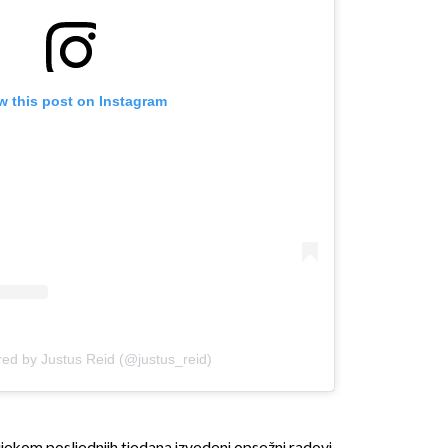
w this post on Instagram
OMOGUĆI OBAVIJESTI
red by Justus Reid (@justus_reid)