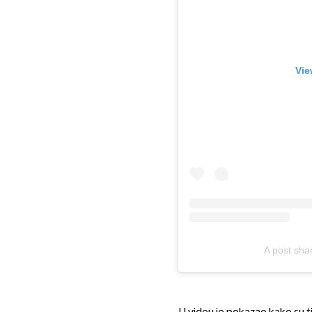
Vie
A post sha