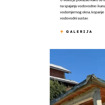
U videu je pokazao kako su t
na spajanju vodovodne i kanal
vodomjernog okna, kopanje d
vodovodni sustav.
GALERIJA