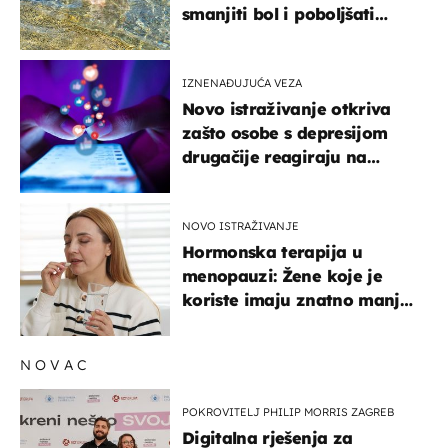
smanjiti bol i poboljšati
pokretljivost
IZNENAĐUJUĆA VEZA
Novo istraživanje otkriva
zašto osobe s depresijom
drugačije reagiraju na
lajkove
NOVO ISTRAŽIVANJE
Hormonska terapija u
menopauzi: Žene koje je
koriste imaju znatno manji
rizik od ovoga
NOVAC
POKROVITELJ PHILIP MORRIS ZAGREB
Digitalna rješenja za