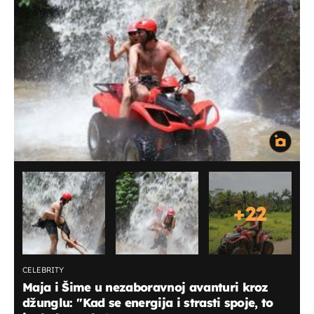
+
22
CELEBRITY
Maja i Šime u nezaboravnoj avanturi kroz
džunglu: ''Kad se energija i strasti spoje, to