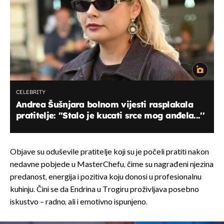
CELEBRITY
Andrea Šušnjara bolnom vijesti rasplakala
pratitelje: ''Stalo je kucati srce mog anđela...''
Objave su oduševile pratitelje koji su je počeli pratiti nakon
nedavne pobjede u MasterChefu, čime su nagrađeni njezina
predanost, energija i pozitiva koju donosi u profesionalnu
kuhinju. Čini se da Endrina u Trogiru proživljava posebno
iskustvo – radno, ali i emotivno ispunjeno.