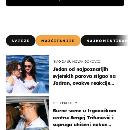
SVJEŽE
NAJČITANIJE
NAJKOMENTIRAN
"KAO DA SU NOVAK ĐOKOVIĆ"
Jedan od najpoznatijih
svjetskih parova stigao na
Jadran, ovakve reakcije
vjerojatno nisu očekivali
OPET PROBLEMI
Burne scene u trgovačkom
centru: Sergej Trifunović i
supruga uhićeni nakon