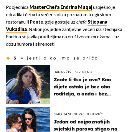
Pobjednica
MasterChefa
Endrina Muqaj
uspješno je
odradila i četvrtu večer rada u poznatom trogirskom
restoranu
Il Ponte
, gdje gostuje uz
chefa
Stjepana
Vukadina
. Nakon još jedne zahtjevne večeri iza štednjaka
Endrina se javila pratiteljima na društvenim mrežama – uz
dozu humora i iskrenosti.
3
vijesti o kojima se priča
DANAS ŽIVI POVUČENO
Znate li tko je ovo? Kao
dijete ostala je bez oba
roditelja, a onda i bez
milijuna koje je trebala
naslijediti
"KAO DA SU NOVAK ĐOKOVIĆ"
Jedan od najpoznatijih
svjetskih parova stigao na