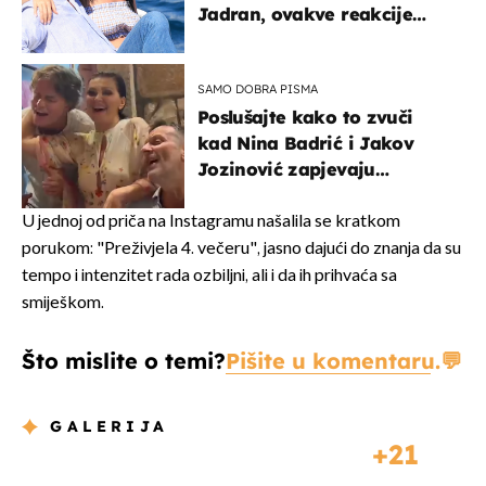
Jadran, ovakve reakcije
vjerojatno nisu očekivali
SAMO DOBRA PISMA
Poslušajte kako to zvuči
kad Nina Badrić i Jakov
Jozinović zapjevaju
Oliverov hit!
U jednoj od priča na Instagramu našalila se kratkom
porukom: "Preživjela 4. večeru", jasno dajući do znanja da su
tempo i intenzitet rada ozbiljni, ali i da ih prihvaća sa
smiješkom.
Što mislite o temi?
Pišite u komentaru.
GALERIJA
21