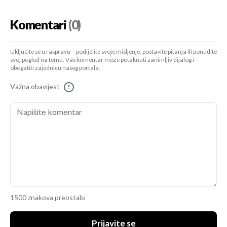
Komentari
(0)
Uključite se u raspravu – podijelite svoje mišljenje, postavite pitanja ili ponudite
svoj pogled na temu. Vaš komentar može potaknuti zanimljiv dijalog i
obogatiti zajednicu našeg portala.
Važna obavijest
!
1500 znakova preostalo
Prijavite se