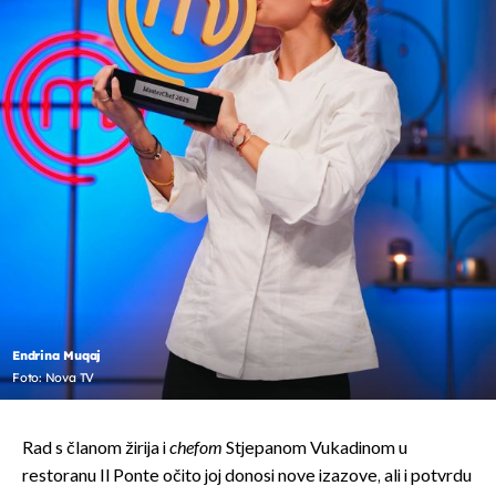
Endrina Muqaj
Foto: Nova TV
Rad s članom žirija i
chefom
Stjepanom Vukadinom u
restoranu Il Ponte očito joj donosi nove izazove, ali i potvrdu