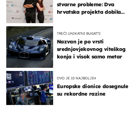
stvarne probleme: Dva
hrvatska projekta dobila
potporu za razvoj
TREĆI UNIKATNI BUGATTI
Nazvan je po vrsti
srednjovjekovnog viteškog
konja i visok samo metar
OVO JE 10 NAJBOLJIH
Europske dionice dosegnule
su rekordne razine