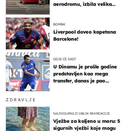
aerodromu, izbila velika
masovna tučnjava
BOMBA!
Liverpool doveo kapetana
Barcelone!
GDJE ĆE SAD?
U Dinamu je prošle godine
predstavljen kao mega
transfer, danas je pao
najniže u karijeri
ZDRAVLJE
NAJSIGURNIJI OBLIK REKREACIJE
Vježbe za koljeno u moru: 5
sigurnih vježbi koje mogu