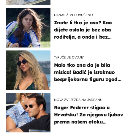
svađe!
DANAS ŽIVI POVUČENO
Znate li tko je ovo? Kao
dijete ostala je bez oba
roditelja, a onda i bez
milijuna koje je trebala
naslijediti
"VRUĆE JE OVDJE"
Malo tko zna da je bila
misica! Badić je istaknuo
besprijekornu figuru zgodne
voditeljice
NOVA ZVIJEZDA NA JADRANU
Roger Federer stigao u
Hrvatsku! Za njegovu ljubav
prema našem otoku
zaslužan je jedan poznati