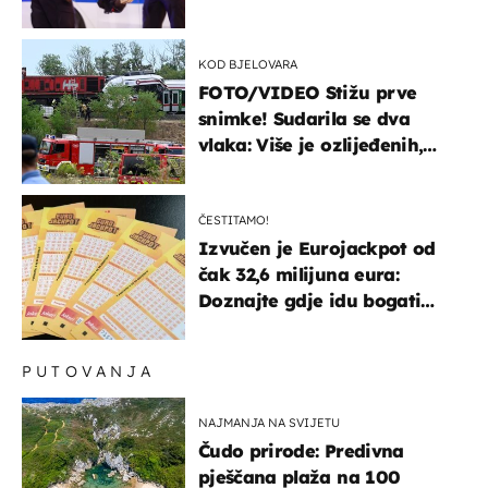
KOD BJELOVARA
FOTO/VIDEO Stižu prve
snimke! Sudarila se dva
vlaka: Više je ozlijeđenih,
hitne službe na terenu
ČESTITAMO!
Izvučen je Eurojackpot od
čak 32,6 milijuna eura:
Doznajte gdje idu bogati
dobitci u Hrvatskoj
PUTOVANJA
NAJMANJA NA SVIJETU
Čudo prirode: Predivna
pješčana plaža na 100