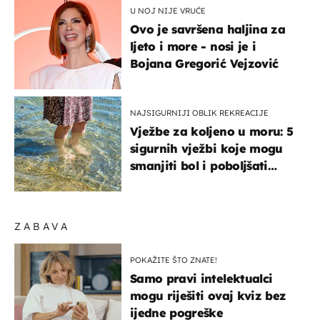
U NOJ NIJE VRUĆE
Ovo je savršena haljina za
ljeto i more - nosi je i
Bojana Gregorić Vejzović
NAJSIGURNIJI OBLIK REKREACIJE
Vježbe za koljeno u moru: 5
sigurnih vježbi koje mogu
smanjiti bol i poboljšati
pokretljivost
ZABAVA
POKAŽITE ŠTO ZNATE!
Samo pravi intelektualci
mogu riješiti ovaj kviz bez
ijedne pogreške