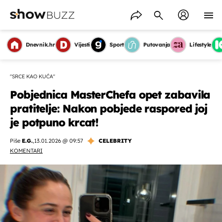
Dnevnik.hr
Vijesti
Sport
Putovanja
Lifestyle
"SRCE KAO KUĆA"
Pobjednica MasterChefa opet zabavila
pratitelje: Nakon pobjede raspored joj
je potpuno krcat!
Piše
E.G.
,
13.01.2026 @ 09:57
CELEBRITY
KOMENTARI
OMOGUĆI OBAVIJESTI