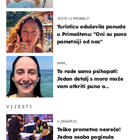
JESTE LI PROBALI?
Turisticu oduševila ponuda
u Primoštenu: "Oni su puno
pametniji od nas"
HMM…
To rade samo psihopati:
Jedan detalj s mora može
vam otkriti puno o
prijateljima
VIJESTI
U ZAGORJU
Teška prometna nesreća!
Jedna osoba poginula