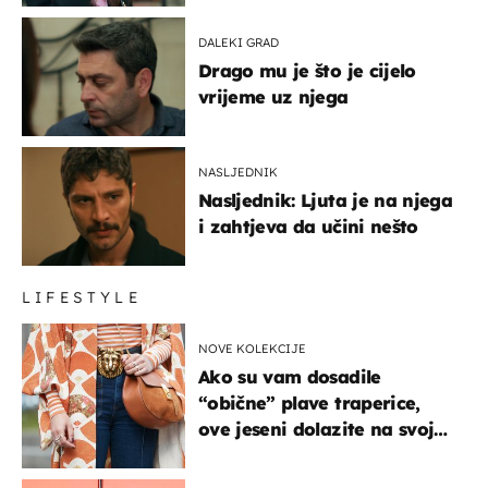
DALEKI GRAD
Drago mu je što je cijelo
vrijeme uz njega
NASLJEDNIK
Nasljednik: Ljuta je na njega
i zahtjeva da učini nešto
LIFESTYLE
NOVE KOLEKCIJE
Ako su vam dosadile
“obične” plave traperice,
ove jeseni dolazite na svoje
- izdvajamo 15 hit modela