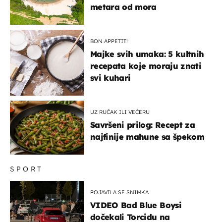
metara od mora
BON APPETIT!
Majke svih umaka: 5 kultnih
recepata koje moraju znati
svi kuhari
UZ RUČAK ILI VEČERU
Savršeni prilog: Recept za
najfinije mahune sa špekom
SPORT
POJAVILA SE SNIMKA
VIDEO Bad Blue Boysi
dočekali Torcidu na