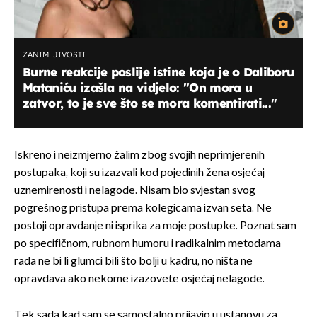
ZANIMLJIVOSTI
Burne reakcije poslije istine koja je o Daliboru
Mataniću izašla na vidjelo: "On mora u
zatvor, to je sve što se mora komentirati..."
Iskreno i neizmjerno žalim zbog svojih neprimjerenih
postupaka, koji su izazvali kod pojedinih žena osjećaj
uznemirenosti i nelagode. Nisam bio svjestan svog
pogrešnog pristupa prema kolegicama izvan seta. Ne
postoji opravdanje ni isprika za moje postupke. Poznat sam
po specifičnom, rubnom humoru i radikalnim metodama
rada ne bi li glumci bili što bolji u kadru, no ništa ne
opravdava ako nekome izazovete osjećaj nelagode.
Tek sada kad sam se samostalno prijavio u ustanovu za