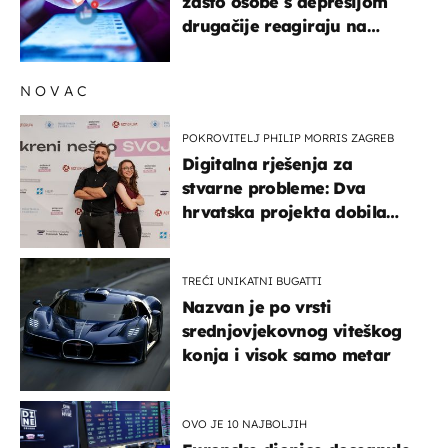
zašto osobe s depresijom
drugačije reagiraju na
lajkove
NOVAC
POKROVITELJ PHILIP MORRIS ZAGREB
Digitalna rješenja za
stvarne probleme: Dva
hrvatska projekta dobila
potporu za razvoj
TREĆI UNIKATNI BUGATTI
Nazvan je po vrsti
srednjovjekovnog viteškog
konja i visok samo metar
OVO JE 10 NAJBOLJIH