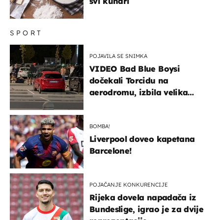
svi kuhari
SPORT
POJAVILA SE SNIMKA
VIDEO Bad Blue Boysi
dočekali Torcidu na
aerodromu, izbila velika
masovna tučnjava
BOMBA!
Liverpool doveo kapetana
Barcelone!
POJAČANJE KONKURENCIJE
Rijeka dovela napadača iz
Bundeslige, igrao je za dvije