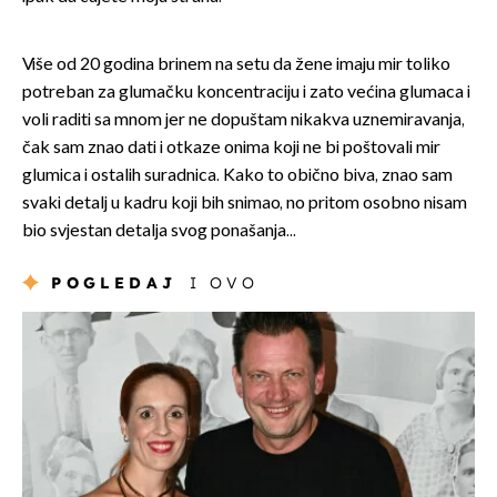
Više od 20 godina brinem na setu da žene imaju mir toliko
potreban za glumačku koncentraciju i zato većina glumaca i
voli raditi sa mnom jer ne dopuštam nikakva uznemiravanja,
čak sam znao dati i otkaze onima koji ne bi poštovali mir
glumica i ostalih suradnica. Kako to obično biva, znao sam
svaki detalj u kadru koji bih snimao, no pritom osobno nisam
bio svjestan detalja svog ponašanja...
POGLEDAJ
I OVO