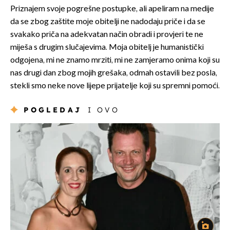
Priznajem svoje pogrešne postupke, ali apeliram na medije
da se zbog zaštite moje obitelji ne nadodaju priče i da se
svakako priča na adekvatan način obradi i provjeri te ne
miješa s drugim slučajevima. Moja obitelj je humanistički
odgojena, mi ne znamo mrziti, mi ne zamjeramo onima koji su
nas drugi dan zbog mojih grešaka, odmah ostavili bez posla,
stekli smo neke nove lijepe prijatelje koji su spremni pomoći.
POGLEDAJ
I OVO