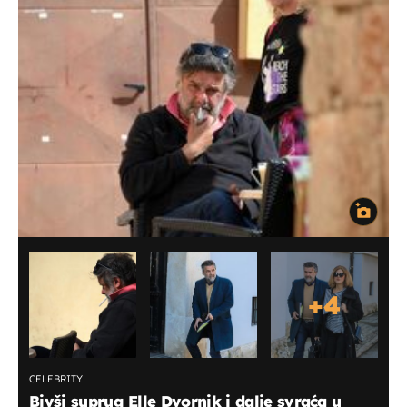
+
4
CELEBRITY
Bivši suprug Elle Dvornik i dalje svraća u