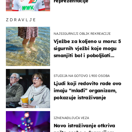
reprezentacije
ZDRAVLJE
NAJSIGURNIJI OBLIK REKREACIJE
Vježbe za koljeno u moru: 5
sigurnih vježbi koje mogu
smanjiti bol i poboljšati
pokretljivost
STUDIJA NA GOTOVO 1.900 OSOBA
Ljudi koji redovito rade ovo
imaju “mlađi” organizam,
pokazuje istraživanje
IZNENAĐUJUĆA VEZA
Novo istraživanje otkriva