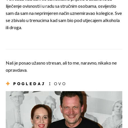
liječenje ovisnosti i u radu sa stručnim osobama, osvijestio
sam da sam na neprimjeren način uznemiravao kolegice. Sve
se zbivalo u trenucima kad sam bio pod utjecajem alkohola
ili droga.
Naš je posao užasno stresan, ali to me, naravno, nikako ne
opravdava.
POGLEDAJ
I OVO