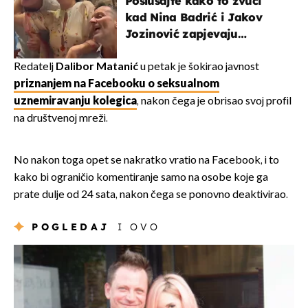
Poslušajte kako to zvuči
kad Nina Badrić i Jakov
Jozinović zapjevaju
Oliverov hit!
Redatelj
Dalibor Matanić
u petak je šokirao javnost
priznanjem na Facebooku o seksualnom
uznemiravanju kolegica
, nakon čega je obrisao svoj profil
na društvenoj mreži.
No nakon toga opet se nakratko vratio na Facebook, i to
kako bi ograničio komentiranje samo na osobe koje ga
prate dulje od 24 sata, nakon čega se ponovno deaktivirao.
POGLEDAJ
I OVO