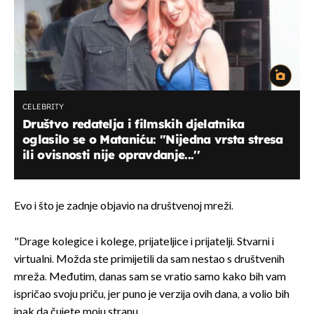
CELEBRITY
Društvo redatelja i filmskih djelatnika
oglasilo se o Mataniću: ''Nijedna vrsta stresa
ili ovisnosti nije opravdanje...''
Evo i što je zadnje objavio na društvenoj mreži.
"Drage kolegice i kolege, prijateljice i prijatelji. Stvarni i
virtualni. Možda ste primijetili da sam nestao s društvenih
mreža. Međutim, danas sam se vratio samo kako bih vam
ispričao svoju priču, jer puno je verzija ovih dana, a volio bih
ipak da čujete moju stranu.