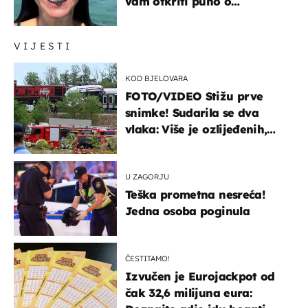
vam otkriti puno o
prijateljima
VIJESTI
KOD BJELOVARA
FOTO/VIDEO Stižu prve
snimke! Sudarila se dva
vlaka: Više je ozlijeđenih,
hitne službe na terenu
U ZAGORJU
Teška prometna nesreća!
Jedna osoba poginula
ČESTITAMO!
Izvučen je Eurojackpot od
čak 32,6 milijuna eura: