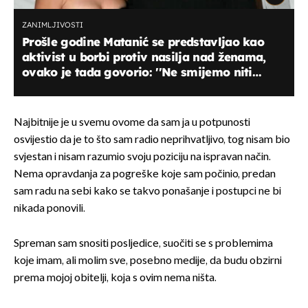
ZANIMLJIVOSTI
Prošle godine Matanić se predstavljao kao
aktivist u borbi protiv nasilja nad ženama,
ovako je tada govorio: ''Ne smijemo niti
jedne sekunde šutjeti i dopustiti da itko
opravdava nasilje''
Najbitnije je u svemu ovome da sam ja u potpunosti
osvijestio da je to što sam radio neprihvatljivo, tog nisam bio
svjestan i nisam razumio svoju poziciju na ispravan način.
Nema opravdanja za pogreške koje sam počinio, predan
sam radu na sebi kako se takvo ponašanje i postupci ne bi
nikada ponovili.
Spreman sam snositi posljedice, suočiti se s problemima
koje imam, ali molim sve, posebno medije, da budu obzirni
prema mojoj obitelji, koja s ovim nema ništa.