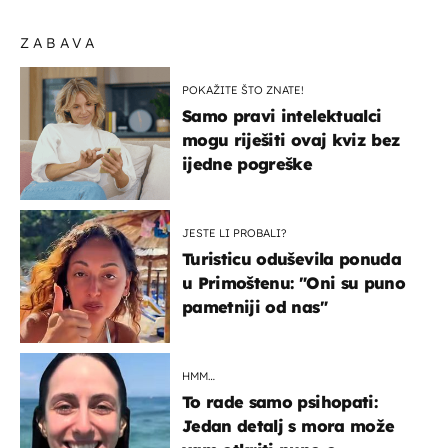
ZABAVA
POKAŽITE ŠTO ZNATE!
Samo pravi intelektualci
mogu riješiti ovaj kviz bez
ijedne pogreške
JESTE LI PROBALI?
Turisticu oduševila ponuda
u Primoštenu: "Oni su puno
pametniji od nas"
HMM…
To rade samo psihopati:
Jedan detalj s mora može