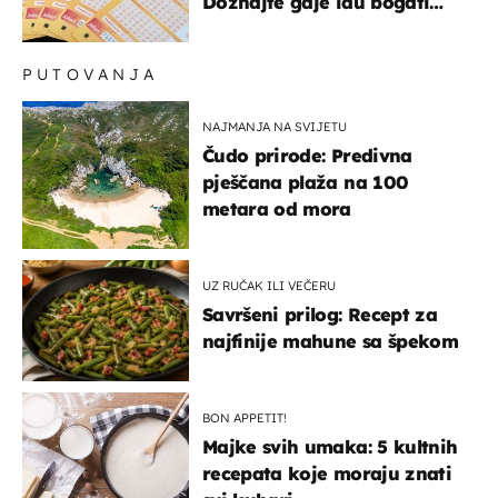
Doznajte gdje idu bogati
dobitci u Hrvatskoj
PUTOVANJA
NAJMANJA NA SVIJETU
Čudo prirode: Predivna
pješčana plaža na 100
metara od mora
UZ RUČAK ILI VEČERU
Savršeni prilog: Recept za
najfinije mahune sa špekom
BON APPETIT!
Majke svih umaka: 5 kultnih
recepata koje moraju znati