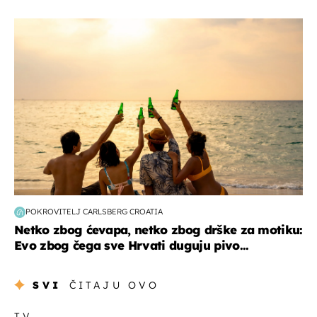
zanimljivosti
POKROVITELJ CARLSBERG CROATIA
Netko zbog ćevapa, netko zbog drške za motiku:
Evo zbog čega sve Hrvati duguju pivo...
SVI
ČITAJU OVO
TV