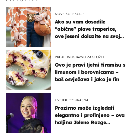
NOVE KOLEKCIJE
Ako su vam dosadile
“obične” plave traperice,
ove jeseni dolazite na svoje
- izdvajamo 15 hit modela
PREJEDNOSTAVNO ZA SLOŽITI
Ovo je pravi ljetni tiramisu s
limunom i borovnicama –
baš osvježava i jako je fin
UVIJEK PREKRASNA
Prozirno može izgledati
elegantno i profinjeno – ova
haljina Jelene Rozge
najbolji je dokaz