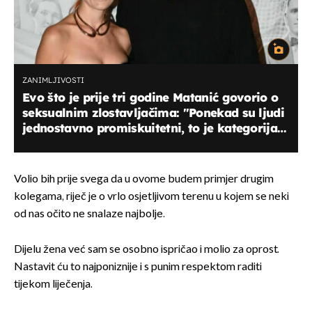
ZANIMLJIVOSTI
Evo što je prije tri godine Matanić govorio o
seksualnim zlostavljačima: "Ponekad su ljudi
jednostavno promiskuitetni, to je kategorija
monstruma..."
Volio bih prije svega da u ovome budem primjer drugim
kolegama, riječ je o vrlo osjetljivom terenu u kojem se neki
od nas očito ne snalaze najbolje.
Dijelu žena već sam se osobno ispričao i molio za oprost.
Nastavit ću to najponiznije i s punim respektom raditi
tijekom liječenja.