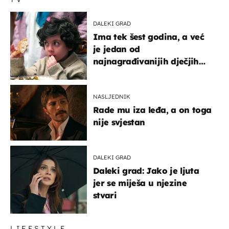
DALEKI GRAD
Ima tek šest godina, a već
je jedan od
najnagrađivanijih dječjih
glumaca
NASLJEDNIK
Rade mu iza leđa, a on toga
nije svjestan
DALEKI GRAD
Daleki grad: Jako je ljuta
jer se miješa u njezine
stvari
LIFESTYLE