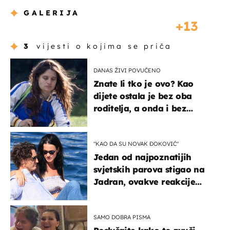
GALERIJA
13
3
vijesti o kojima se priča
DANAS ŽIVI POVUČENO
Znate li tko je ovo? Kao
dijete ostala je bez oba
roditelja, a onda i bez
milijuna koje je trebala
naslijediti
"KAO DA SU NOVAK ĐOKOVIĆ"
Jedan od najpoznatijih
svjetskih parova stigao na
Jadran, ovakve reakcije
vjerojatno nisu očekivali
SAMO DOBRA PISMA