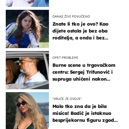
vjerojatno nisu očekivali
DANAS ŽIVI POVUČENO
Znate li tko je ovo? Kao
dijete ostala je bez oba
roditelja, a onda i bez
milijuna koje je trebala
naslijediti
OPET PROBLEMI
Burne scene u trgovačkom
centru: Sergej Trifunović i
supruga uhićeni nakon
svađe!
"VRUĆE JE OVDJE"
Malo tko zna da je bila
misica! Badić je istaknuo
besprijekornu figuru zgodne
voditeljice