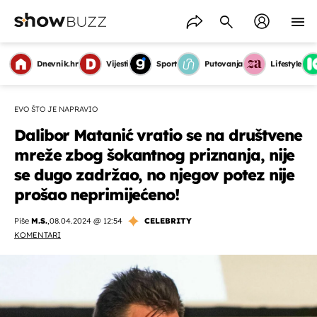
Dnevnik.hr
Vijesti
Sport
Putovanja
Lifestyle
EVO ŠTO JE NAPRAVIO
Dalibor Matanić vratio se na društvene
mreže zbog šokantnog priznanja, nije
se dugo zadržao, no njegov potez nije
prošao neprimijećeno!
Piše
M.S.
,
08.04.2024 @ 12:54
CELEBRITY
KOMENTARI
OMOGUĆI OBAVIJESTI