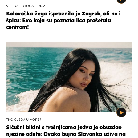
VELIKA FOTOGALERIJA
Kolovoška žega ispraznila je Zagreb, ali ne i
špicu: Evo koja su poznata lica prošetala
centrom!
TKO GLEDA U MORE?
Sićušni bikini s trešnjicama jedva je obuzdao
njezine adute: Ovako bujna Slavonka uživa na