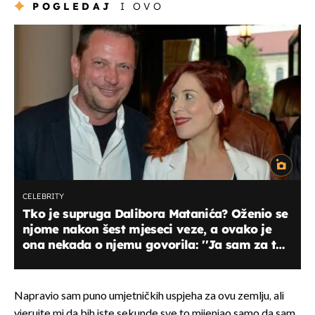
POGLEDAJ
I OVO
CELEBRITY
Tko je supruga Dalibora Matanića? Oženio se
njome nakon šest mjeseci veze, a ovako je
ona nekada o njemu govorila: ''Ja sam za tu
ljubav spremna…''
Napravio sam puno umjetničkih uspjeha za ovu zemlju, ali
vjerujte mi da bih iste sekunde sve to mijenjao samo da sam