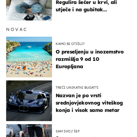
Regulira šećer u krvi, ali
utječe i na gubitak
kilograma! Evo tko ga smije
uzimati i koje su nuspojave
NOVAC
KAMO BI OTIŠLI?
O preseljenju u inozemstvo
razmišlja 9 od 10
Europljana
TREĆI UNIKATNI BUGATTI
Nazvan je po vrsti
srednjovjekovnog viteškog
konja i visok samo metar
SAM SVOJ ŠEF