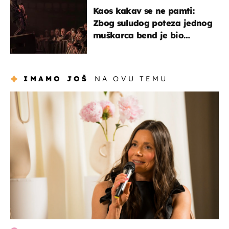
Kaos kakav se ne pamti:
Zbog suludog poteza jednog
muškarca bend je bio
prisiljen prekinuti nastup
IMAMO JOŠ
NA OVU TEMU
moda & ljepota