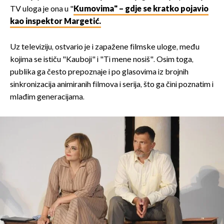
TV uloga je ona u "
Kumovima" – gdje se kratko pojavio
kao inspektor Margetić.
Uz televiziju, ostvario je i zapažene filmske uloge, među
kojima se ističu "Kauboji" i "Ti mene nosiš". Osim toga,
publika ga često prepoznaje i po glasovima iz brojnih
sinkronizacija animiranih filmova i serija, što ga čini poznatim i
mlađim generacijama.