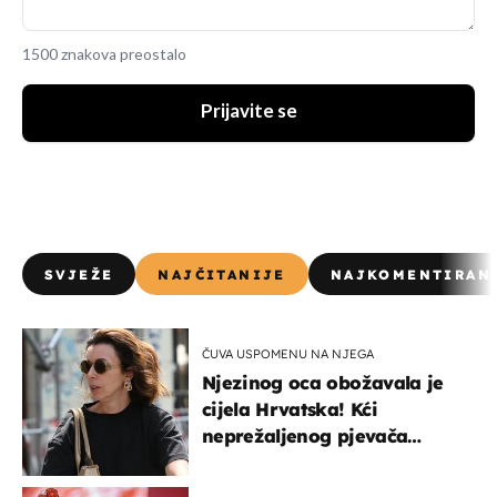
1500 znakova preostalo
Prijavite se
SVJEŽE
NAJČITANIJE
NAJKOMENTIRAN
ČUVA USPOMENU NA NJEGA
Njezinog oca obožavala je
cijela Hrvatska! Kći
neprežaljenog pjevača
projurila špicom na dva
kotača