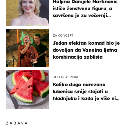
Haljina Danijele Martinović
ističe ženstvenu figuru, a
savršena je za večernji
izlazak na moru
ZA KONCERT
Jedan efektan komad bio je
dovoljan da Vannina ljetna
kombinacija zablista
DOBRO JE ZNATI
Koliko dugo narezana
lubenica smije stajati u
hladnjaku i kada je više nije
sigurno jesti?
ZABAVA