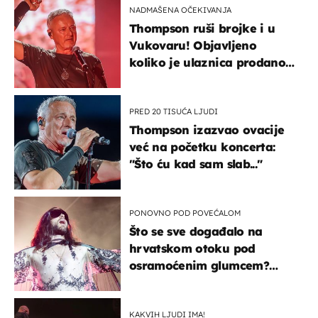
NADMAŠENA OČEKIVANJA
Thompson ruši brojke i u
Vukovaru! Objavljeno
koliko je ulaznica prodano
u kratkom vremenu
PRED 20 TISUĆA LJUDI
Thompson izazvao ovacije
već na početku koncerta:
"Što ću kad sam slab..."
PONOVNO POD POVEĆALOM
Što se sve događalo na
hrvatskom otoku pod
osramoćenim glumcem?
Bizarni prizori i danas
izazivaju nevjericu
KAKVIH LJUDI IMA!