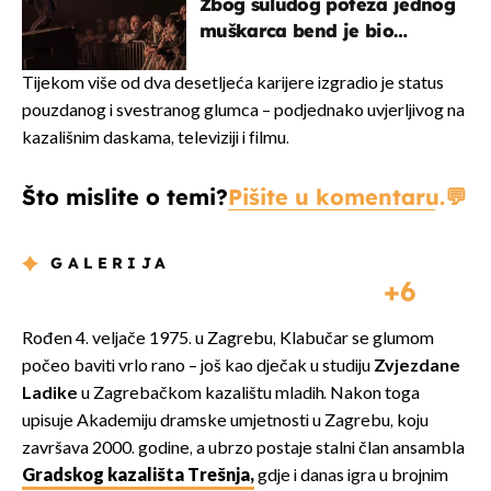
Zbog suludog poteza jednog
muškarca bend je bio
prisiljen prekinuti nastup
Tijekom više od dva desetljeća karijere izgradio je status
pouzdanog i svestranog glumca – podjednako uvjerljivog na
kazališnim daskama, televiziji i filmu.
Što mislite o temi?
Pišite u komentaru.
GALERIJA
6
Rođen 4. veljače 1975. u Zagrebu, Klabučar se glumom
počeo baviti vrlo rano – još kao dječak u studiju
Zvjezdane
Ladike
u Zagrebačkom kazalištu mladih. Nakon toga
upisuje Akademiju dramske umjetnosti u Zagrebu, koju
završava 2000. godine, a ubrzo postaje stalni član ansambla
Gradskog kazališta Trešnja,
gdje i danas igra u brojnim