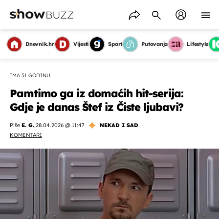
Dnevnik.hr
Vijesti
Sport
Putovanja
Lifestyle
IMA 51 GODINU
Pamtimo ga iz domaćih hit-serija:
Gdje je danas Štef iz Čiste ljubavi?
Piše
E. G.
,
28.04.2026 @ 11:47
NEKAD I SAD
KOMENTARI
OMOGUĆI OBAVIJESTI