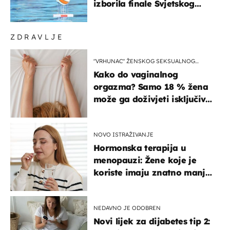
izborila finale Svjetskog
prvenstva
ZDRAVLJE
"VRHUNAC" ŽENSKOG SEKSUALNOG
ISKUSTVA
Kako do vaginalnog
orgazma? Samo 18 % žena
može ga doživjeti isključivo
na ovaj način
NOVO ISTRAŽIVANJE
Hormonska terapija u
menopauzi: Žene koje je
koriste imaju znatno manji
rizik od ovoga
NEDAVNO JE ODOBREN
Novi lijek za dijabetes tip 2: