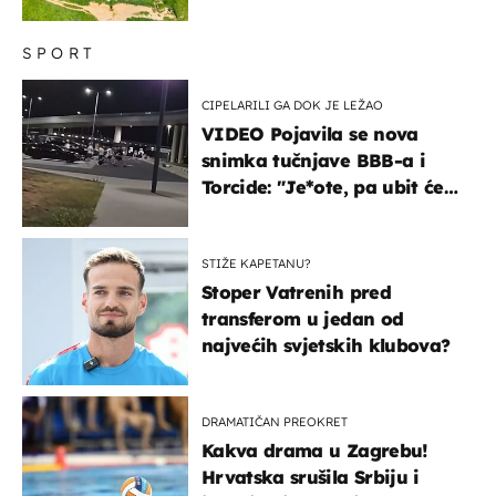
SPORT
CIPELARILI GA DOK JE LEŽAO
VIDEO Pojavila se nova
snimka tučnjave BBB-a i
Torcide: "Je*ote, pa ubit će
ga!"
STIŽE KAPETANU?
Stoper Vatrenih pred
transferom u jedan od
najvećih svjetskih klubova?
DRAMATIČAN PREOKRET
Kakva drama u Zagrebu!
Hrvatska srušila Srbiju i