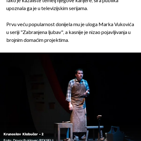
Iako je kazalište temelj njegove karijere, šira publika
upoznala ga je u televizijskim serijama.
Prvu veću popularnost donijela mu je uloga Marka Vukovića
u seriji "Zabranjena ljubav", a kasnije je nizao pojavljivanja u
brojnim domaćim projektima.
Krunoslav Klabučar - 2
Foto: Davor Puklavec/PIXSELL