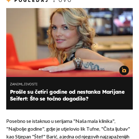
POGLEDAJ
I OVO
ZANIMLJIVOSTI
Prošle su četiri godine od nestanka Marijane
Seifert: Što se točno dogodilo?
Posebno se istaknuo u serijama "Naša mala klinika",
"Najbolje godine", gdje je utjelovio lik Tufne, "Čista ljubav"
kao Stjepan "Štef" Barić, a jedna od njegovih najzapaženijih