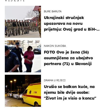
VIJESTI
BURE BARUTA
Ukrajinski stručnjak
upozorava na novu
prijetnju: Ovaj grad u BiH-u
bi mogao biti žarište
NAKON SUKOBA
FOTO Ovo je žena (36)
osumnjičena za ubojstvo
partnera (71) u Slavoniji
DRAMA U RIJECI
Urušio se balkon kuće, na
njemu bile dvije osobe:
"Život im je visio o koncu"