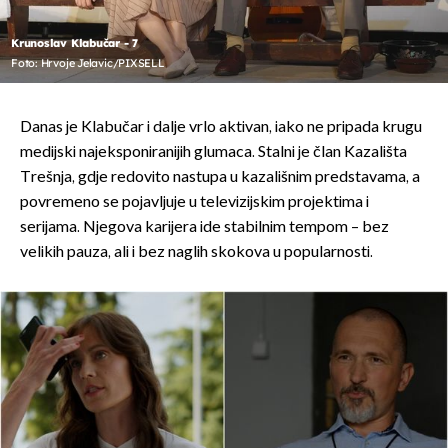
Krunoslav Klabučar - 7
Foto: Hrvoje Jelavic/PIXSELL
Danas je Klabučar i dalje vrlo aktivan, iako ne pripada krugu
medijski najeksponiranijih glumaca. Stalni je član Kazališta
Trešnja, gdje redovito nastupa u kazališnim predstavama, a
povremeno se pojavljuje u televizijskim projektima i
serijama. Njegova karijera ide stabilnim tempom – bez
velikih pauza, ali i bez naglih skokova u popularnosti.