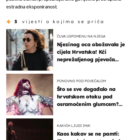
estradna eksponiranost.
3
vijesti o kojima se priča
ČUVA USPOMENU NA NJEGA
Njezinog oca obožavala je
cijela Hrvatska! Kći
neprežaljenog pjevača
projurila špicom na dva
kotača
PONOVNO POD POVEĆALOM
Što se sve događalo na
hrvatskom otoku pod
osramoćenim glumcem?
Bizarni prizori i danas
izazivaju nevjericu
KAKVIH LJUDI IMA!
Kaos kakav se ne pamti: