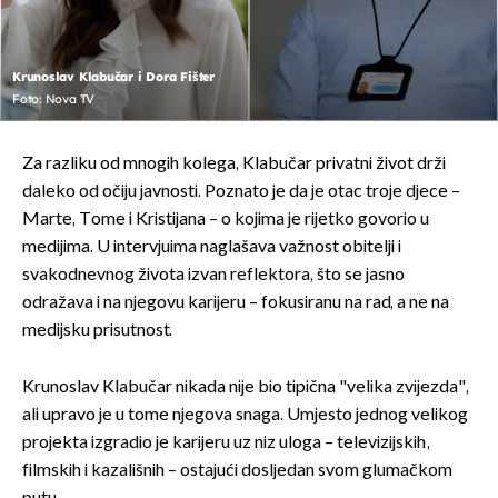
Krunoslav Klabučar i Dora Fišter
Foto: Nova TV
Za razliku od mnogih kolega, Klabučar privatni život drži
daleko od očiju javnosti. Poznato je da je otac troje djece –
Marte, Tome i Kristijana – o kojima je rijetko govorio u
medijima. U intervjuima naglašava važnost obitelji i
svakodnevnog života izvan reflektora, što se jasno
odražava i na njegovu karijeru – fokusiranu na rad, a ne na
medijsku prisutnost.
Krunoslav Klabučar nikada nije bio tipična "velika zvijezda",
ali upravo je u tome njegova snaga. Umjesto jednog velikog
projekta izgradio je karijeru uz niz uloga – televizijskih,
filmskih i kazališnih – ostajući dosljedan svom glumačkom