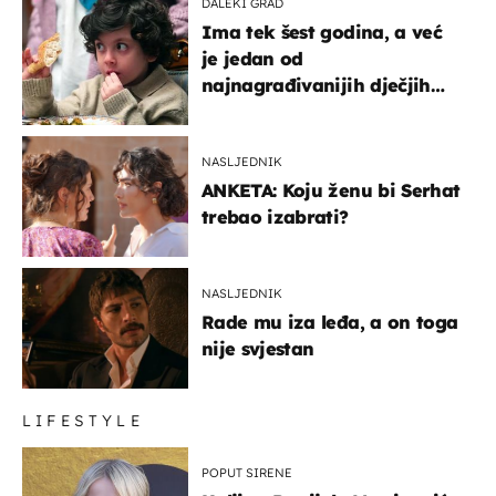
DALEKI GRAD
Ima tek šest godina, a već
je jedan od
najnagrađivanijih dječjih
glumaca
NASLJEDNIK
ANKETA: Koju ženu bi Serhat
trebao izabrati?
NASLJEDNIK
Rade mu iza leđa, a on toga
nije svjestan
LIFESTYLE
POPUT SIRENE