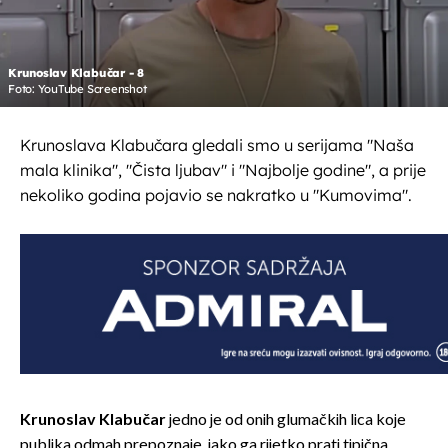
Krunoslav Klabučar - 8
Foto: YouTube Screenshot
Krunoslava Klabučara gledali smo u serijama "Naša
mala klinika", "Čista ljubav" i "Najbolje godine", a prije
nekoliko godina pojavio se nakratko u "Kumovima".
Krunoslav Klabučar
jedno je od onih glumačkih lica koje
publika odmah prepoznaje, iako ga rijetko prati tipična