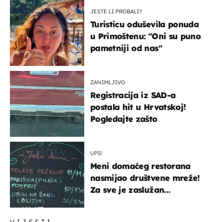
JESTE LI PROBALI?
Turisticu oduševila ponuda
u Primoštenu: "Oni su puno
pametniji od nas"
ZANIMLJIVO
Registracija iz SAD-a
postala hit u Hrvatskoj!
Pogledajte zašto
UPS!
Meni domaćeg restorana
nasmijao društvene mreže!
Za sve je zaslužan
urnebesan naziv jela