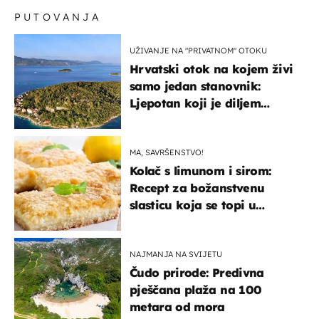
PUTOVANJA
UŽIVANJE NA "PRIVATNOM" OTOKU
Hrvatski otok na kojem živi
samo jedan stanovnik:
Ljepotan koji je diljem
svijeta poznat po svojem
"bijelom zlatu"
MA, SAVRŠENSTVO!
Kolač s limunom i sirom:
Recept za božanstvenu
slasticu koja se topi u
ustima
NAJMANJA NA SVIJETU
Čudo prirode: Predivna
pješčana plaža na 100
metara od mora