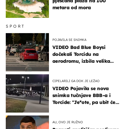
pješčana plaža na 100
metara od mora
SPORT
POJAVILA SE SNIMKA
VIDEO Bad Blue Boysi
dočekali Torcidu na
aerodromu, izbila velika
masovna tučnjava
CIPELARILI GA DOK JE LEŽAO
VIDEO Pojavila se nova
snimka tučnjave BBB-a i
Torcide: "Je*ote, pa ubit će
ga!"
AU, OVO JE RUŽNO