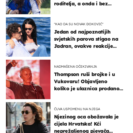
roditelja, a onda i bez
milijuna koje je trebala
naslijediti
"KAO DA SU NOVAK ĐOKOVIĆ"
Jedan od najpoznatijih
svjetskih parova stigao na
Jadran, ovakve reakcije
vjerojatno nisu očekivali
NADMAŠENA OČEKIVANJA
Thompson ruši brojke i u
Vukovaru! Objavljeno
koliko je ulaznica prodano
u kratkom vremenu
ČUVA USPOMENU NA NJEGA
Njezinog oca obožavala je
cijela Hrvatska! Kći
neprežaljenog pjevača