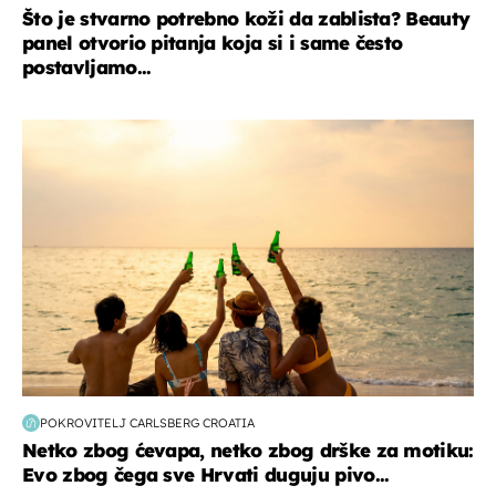
Što je stvarno potrebno koži da zablista? Beauty
panel otvorio pitanja koja si i same često
postavljamo...
zanimljivosti
POKROVITELJ CARLSBERG CROATIA
Netko zbog ćevapa, netko zbog drške za motiku:
Evo zbog čega sve Hrvati duguju pivo...