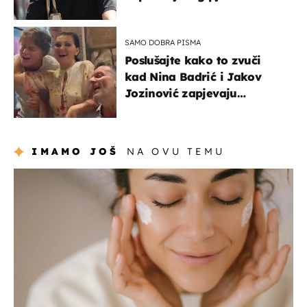
projurila špicom na dva
kotača
SAMO DOBRA PISMA
Poslušajte kako to zvuči
kad Nina Badrić i Jakov
Jozinović zapjevaju
Oliverov hit!
IMAMO JOŠ
NA OVU TEMU
moda & ljepota