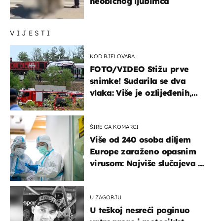
neobičnog ljubimca
VIJESTI
KOD BJELOVARA
FOTO/VIDEO Stižu prve
snimke! Sudarila se dva
vlaka: Više je ozlijeđenih,
hitne službe na terenu
ŠIRE GA KOMARCI
Više od 240 osoba diljem
Europe zaraženo opasnim
virusom: Najviše slučajeva u
našem susjedstvu
U ZAGORJU
U teškoj nesreći poginuo