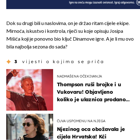
Dok su drugi bili u naslovima, on je držao ritam cijele ekipe.
Mirnoća, iskustvo i kontrola, riječi su koje opisuju Josipa
Mišića koji je ponovno bio ključ Dinamove igre. A je li mu ovo
bila najbolja sezona do sada?
3
vijesti o kojima se priča
NADMAŠENA OČEKIVANJA
Thompson ruši brojke i u
Vukovaru! Objavljeno
koliko je ulaznica prodano
u kratkom vremenu
ČUVA USPOMENU NA NJEGA
Njezinog oca obožavala je
cijela Hrvatska! Kći