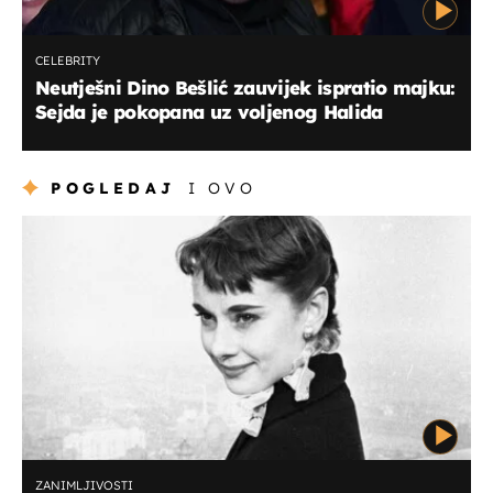
CELEBRITY
Neutješni Dino Bešlić zauvijek ispratio majku:
Sejda je pokopana uz voljenog Halida
POGLEDAJ
I OVO
ZANIMLJIVOSTI