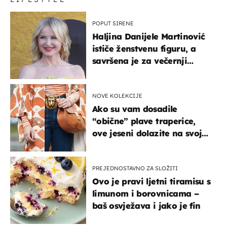
POPUT SIRENE
Haljina Danijele Martinović
ističe ženstvenu figuru, a
savršena je za večernji
izlazak na moru
NOVE KOLEKCIJE
Ako su vam dosadile
“obične” plave traperice,
ove jeseni dolazite na svoje
- izdvajamo 15 hit modela
PREJEDNOSTAVNO ZA SLOŽITI
Ovo je pravi ljetni tiramisu s
limunom i borovnicama –
baš osvježava i jako je fin