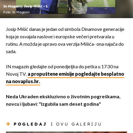
In Magazin: Josip Mišić - 1
Foto: In Magazin
Josip Mišić danas je jedan od simbola Dinamove generacije
koja je osvajala naslove i europske večeri pretvarala u
rutinu. A možda je upravo ova verzija Mišića- ona najača do
sada.
IN magazin gledajte od ponedjeljka do petka u 17:30 na
Novoj TV,
a propuštene emisije pogledajte besplatno
na novaplus.hr.
Neda Ukraden ekskluzivno o životnim pogreškama,
novcu i ljubavi: "Izgubila sam deset godina"
POGLEDAJ
I OVU GALERIJU