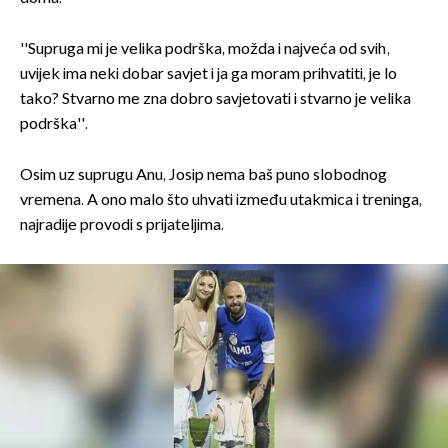
''Supruga mi je velika podrška, možda i najveća od svih,
uvijek ima neki dobar savjet i ja ga moram prihvatiti, je lo
tako? Stvarno me zna dobro savjetovati i stvarno je velika
podrška''.
Osim uz suprugu Anu, Josip nema baš puno slobodnog
vremena. A ono malo što uhvati između utakmica i treninga,
najradije provodi s prijateljima.