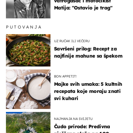
vatrogasac i motociklst
Matija: "Ostavio je trag"
PUTOVANJA
UZ RUČAK ILI VEČERU
Savršeni prilog: Recept za
najfinije mahune sa špekom
BON APPETIT!
Majke svih umaka: 5 kultnih
recepata koje moraju znati
svi kuhari
NAJMANJA NA SVIJETU
Čudo prirode: Predivna