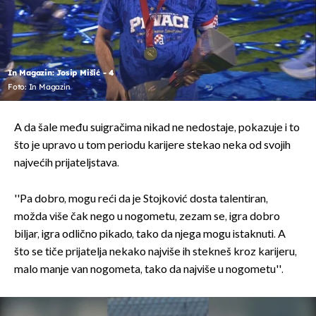
In Magazin: Josip Mišić - 4
Foto: In Magazin
A da šale među suigračima nikad ne nedostaje, pokazuje i to
što je upravo u tom periodu karijere stekao neka od svojih
najvećih prijateljstava.
''Pa dobro, mogu reći da je Stojković dosta talentiran,
možda više čak nego u nogometu, zezam se, igra dobro
biljar, igra odlično pikado, tako da njega mogu istaknuti. A
što se tiče prijatelja nekako najviše ih stekneš kroz karijeru,
malo manje van nogometa, tako da najviše u nogometu''.