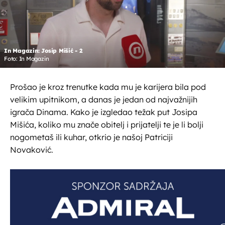
In Magazin: Josip Mišić - 2
Foto: In Magazin
Prošao je kroz trenutke kada mu je karijera bila pod
velikim upitnikom, a danas je jedan od najvažnijih
igrača Dinama. Kako je izgledao težak put Josipa
Mišića, koliko mu znače obitelj i prijatelji te je li bolji
nogometaš ili kuhar, otkrio je našoj Patriciji
Novaković.