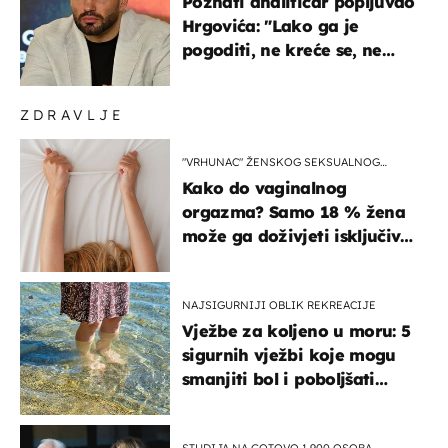
Poznati analitičar popljuvao
Hrgovića: "Lako ga je
pogoditi, ne kreće se, ne
koristi noge..."
ZDRAVLJE
"VRHUNAC" ŽENSKOG SEKSUALNOG
ISKUSTVA
Kako do vaginalnog
orgazma? Samo 18 % žena
može ga doživjeti isključivo
na ovaj način
NAJSIGURNIJI OBLIK REKREACIJE
Vježbe za koljeno u moru: 5
sigurnih vježbi koje mogu
smanjiti bol i poboljšati
pokretljivost