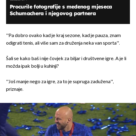
Procurile fotografije s medenog mjeseca
Schumachera i njegovog partnera
''Pa dobro ovako kad je kraj sezone, kad je pauza, znam
odigrati tenis, ali više sam za druženja neka van sporta''.
Šali se kako baš i nije čovjek za biljar i društvene igre. A je li
možda ipak bolji u kuhinji?
''Još manje nego za igre, za to je supruga zadužena'',
priznaje.