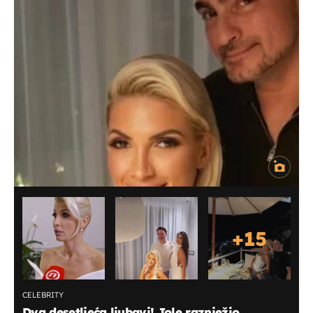
+
15
CELEBRITY
Dva desetljeća ljubavi! Jole raznježio