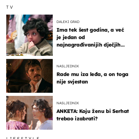
TV
DALEKI GRAD
Ima tek šest godina, a već
je jedan od
najnagrađivanijih dječjih
glumaca
NASLJEDNIK
Rade mu iza leđa, a on toga
nije svjestan
NASLJEDNIK
ANKETA: Koju ženu bi Serhat
trebao izabrati?
LIFESTYLE