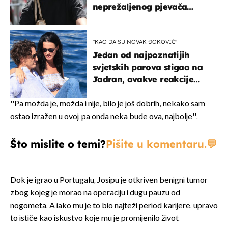
neprežaljenog pjevača
projurila špicom na dva
kotača
"KAO DA SU NOVAK ĐOKOVIĆ"
Jedan od najpoznatijih
svjetskih parova stigao na
Jadran, ovakve reakcije
vjerojatno nisu očekivali
''Pa možda je, možda i nije, bilo je još dobrih, nekako sam
ostao izražen u ovoj, pa onda neka bude ova, najbolje''.
Što mislite o temi?
Pišite u komentaru.
Dok je igrao u Portugalu, Josipu je otkriven benigni tumor
zbog kojeg je morao na operaciju i dugu pauzu od
nogometa. A iako mu je to bio najteži period karijere, upravo
to ističe kao iskustvo koje mu je promijenilo život.