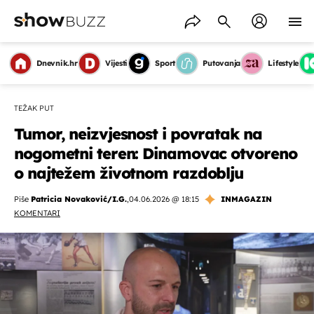
Dnevnik.hr
Vijesti
Sport
Putovanja
Lifestyle
TEŽAK PUT
Tumor, neizvjesnost i povratak na
nogometni teren: Dinamovac otvoreno
o najtežem životnom razdoblju
Piše
Patricia Novaković/I.G.
,
04.06.2026 @ 18:15
INMAGAZIN
KOMENTARI
OMOGUĆI OBAVIJESTI