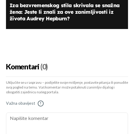
Iza bezvremenskog stila skrivala se snažna
žena: Jeste li znali za ove zanimljivosti iz
života Audrey Hepburn?
Komentari
(0)
Uključite se u raspravu – podijelite svoje mišljenje, postavite pitanja ili ponudite
svoj pogled na temu. Vaš komentar može potaknuti zanimljiv dijalog i
obogatiti zajednicu našeg portala.
Važna obavijest
!