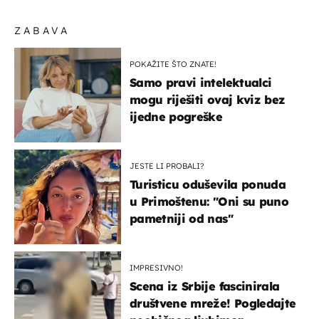
ZABAVA
POKAŽITE ŠTO ZNATE!
Samo pravi intelektualci
mogu riješiti ovaj kviz bez
ijedne pogreške
JESTE LI PROBALI?
Turisticu oduševila ponuda
u Primoštenu: "Oni su puno
pametniji od nas"
IMPRESIVNO!
Scena iz Srbije fascinirala
društvene mreže! Pogledajte