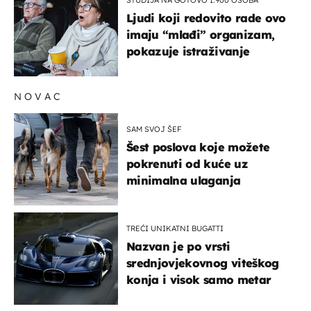
STUDIJA NA GOTOVO 1.900 OSOBA
Ljudi koji redovito rade ovo
imaju “mlađi” organizam,
pokazuje istraživanje
NOVAC
SAM SVOJ ŠEF
Šest poslova koje možete
pokrenuti od kuće uz
minimalna ulaganja
TREĆI UNIKATNI BUGATTI
Nazvan je po vrsti
srednjovjekovnog viteškog
konja i visok samo metar