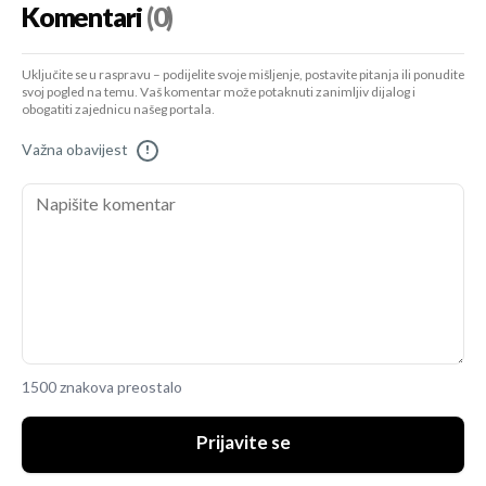
Komentari
(0)
Uključite se u raspravu – podijelite svoje mišljenje, postavite pitanja ili ponudite
svoj pogled na temu. Vaš komentar može potaknuti zanimljiv dijalog i
obogatiti zajednicu našeg portala.
Važna obavijest
!
1500 znakova preostalo
Prijavite se