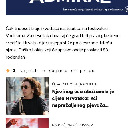
Čak trideset troje izvođača nastupit će na festivalu u
Vodicama. Za desetak dana taj će grad biti pravo glazbeno
središte Hrvatske jer u njega stiže pola estrade. Među
njima i Duško Lokin, koji će upravo ondje proslaviti 83.
rođendan.
3
vijesti o kojima se priča
ČUVA USPOMENU NA NJEGA
Njezinog oca obožavala je
cijela Hrvatska! Kći
neprežaljenog pjevača
projurila špicom na dva
kotača
NADMAŠENA OČEKIVANJA