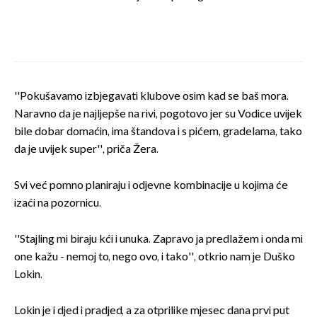
''Pokušavamo izbjegavati klubove osim kad se baš mora.
Naravno da je najljepše na rivi, pogotovo jer su Vodice uvijek
bile dobar domaćin, ima štandova i s pićem, gradelama, tako
da je uvijek super'', priča Žera.
Svi već pomno planiraju i odjevne kombinacije u kojima će
izaći na pozornicu.
''Stajling mi biraju kći i unuka. Zapravo ja predlažem i onda mi
one kažu - nemoj to, nego ovo, i tako'', otkrio nam je Duško
Lokin.
Lokin je i djed i pradjed, a za otprilike mjesec dana prvi put