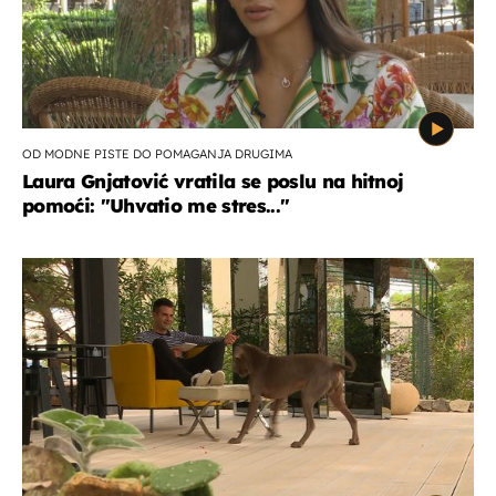
OD MODNE PISTE DO POMAGANJA DRUGIMA
Laura Gnjatović vratila se poslu na hitnoj
pomoći: "Uhvatio me stres..."