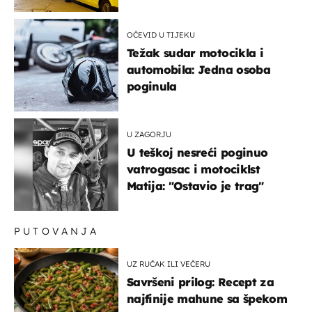
OČEVID U TIJEKU
Težak sudar motocikla i
automobila: Jedna osoba
poginula
U ZAGORJU
U teškoj nesreći poginuo
vatrogasac i motociklst
Matija: "Ostavio je trag"
PUTOVANJA
UZ RUČAK ILI VEČERU
Savršeni prilog: Recept za
najfinije mahune sa špekom