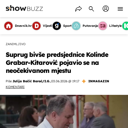
Dnevnik.hr
Vijesti
Sport
Putovanja
Lifestyle
ZANIMLJIVO
Suprug bivše predsjednice Kolinde
Grabar-Kitarović pojavio se na
neočekivanom mjestu
Piše
Julija Bačić Barać/I.G.
,
03.06.2026 @ 19:17
INMAGAZIN
KOMENTARI
OMOGUĆI OBAVIJESTI