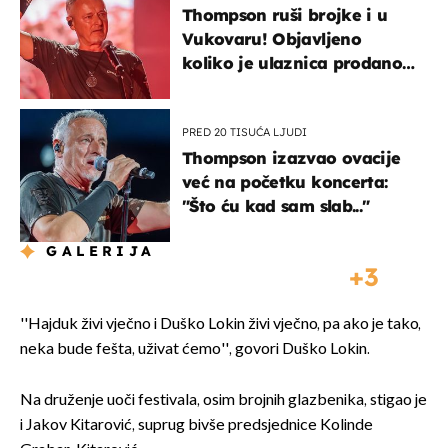
Thompson ruši brojke i u
Vukovaru! Objavljeno
koliko je ulaznica prodano
u kratkom vremenu
PRED 20 TISUĆA LJUDI
Thompson izazvao ovacije
već na početku koncerta:
"Što ću kad sam slab..."
GALERIJA
3
''Hajduk živi vječno i Duško Lokin živi vječno, pa ako je tako,
neka bude fešta, uživat ćemo'', govori Duško Lokin.
Na druženje uoči festivala, osim brojnih glazbenika, stigao je
i Jakov Kitarović, suprug bivše predsjednice Kolinde