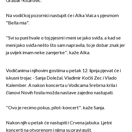
Grabar-Kitarović.
Na vodičkoj pozornici nastupit će i Alka Vuica s pjesmom
"Bella mia".
''Svi su puni hvale o toj pjesmi i meni se jako sviđa, a kad se
meni jako sviđa nešto što sam napravila, to je dobar znak jer
ja uvijek imam neke zamjerke'', kaže Alka.
Vodičanima i njihovim gostima u petak 12. lipnja pjevat će i
iskusni trojac - Sanja Doležal, Vladimir Kočiš Zec i Vlado
Kalember. A nakon koncerta u Vodicama Srebrna krila i
članovi Novih fosila možda nastave zajedno nastupati.
''Ovo je recimo pokus, pilot-koncert'', kaže Sanja.
Nakon njih u petak će nastupiti i Crvena jabuka. Ljetni
koncerti na otvorenom i njima su pravi gušt.