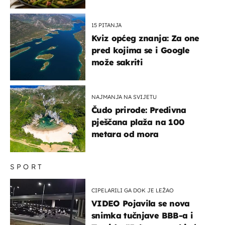
15 PITANJA
Kviz općeg znanja: Za one
pred kojima se i Google
može sakriti
NAJMANJA NA SVIJETU
Čudo prirode: Predivna
pješčana plaža na 100
metara od mora
SPORT
CIPELARILI GA DOK JE LEŽAO
VIDEO Pojavila se nova
snimka tučnjave BBB-a i