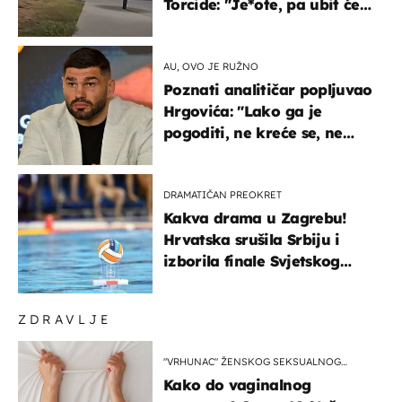
Torcide: "Je*ote, pa ubit će
ga!"
AU, OVO JE RUŽNO
Poznati analitičar popljuvao
Hrgovića: "Lako ga je
pogoditi, ne kreće se, ne
koristi noge..."
DRAMATIČAN PREOKRET
Kakva drama u Zagrebu!
Hrvatska srušila Srbiju i
izborila finale Svjetskog
prvenstva
ZDRAVLJE
"VRHUNAC" ŽENSKOG SEKSUALNOG
ISKUSTVA
Kako do vaginalnog