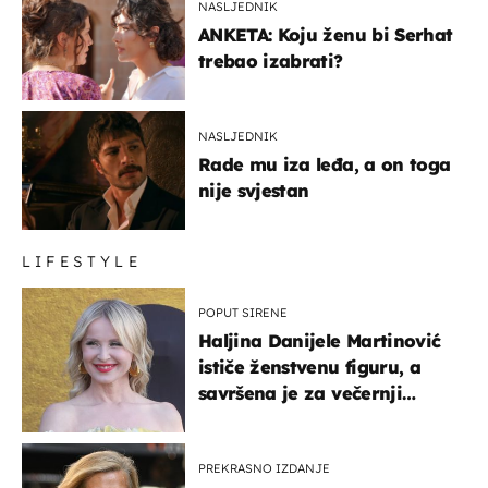
NASLJEDNIK
ANKETA: Koju ženu bi Serhat
trebao izabrati?
NASLJEDNIK
Rade mu iza leđa, a on toga
nije svjestan
LIFESTYLE
POPUT SIRENE
Haljina Danijele Martinović
ističe ženstvenu figuru, a
savršena je za večernji
izlazak na moru
PREKRASNO IZDANJE