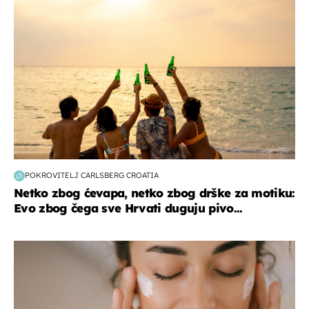
POKROVITELJ CARLSBERG CROATIA
Netko zbog ćevapa, netko zbog drške za motiku:
Evo zbog čega sve Hrvati duguju pivo...
moda & ljepota