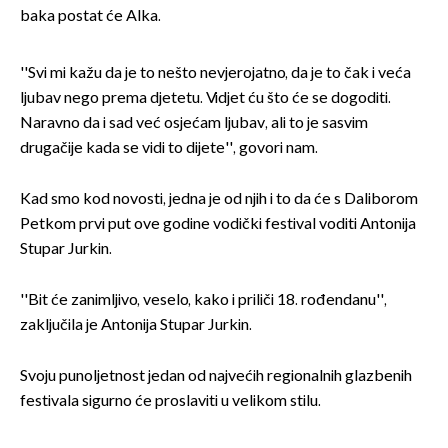
baka postat će Alka.
''Svi mi kažu da je to nešto nevjerojatno, da je to čak i veća
ljubav nego prema djetetu. Vidjet ću što će se dogoditi.
Naravno da i sad već osjećam ljubav, ali to je sasvim
drugačije kada se vidi to dijete'', govori nam.
Kad smo kod novosti, jedna je od njih i to da će s Daliborom
Petkom prvi put ove godine vodički festival voditi Antonija
Stupar Jurkin.
''Bit će zanimljivo, veselo, kako i priliči 18. rođendanu'',
zaključila je Antonija Stupar Jurkin.
Svoju punoljetnost jedan od najvećih regionalnih glazbenih
festivala sigurno će proslaviti u velikom stilu.