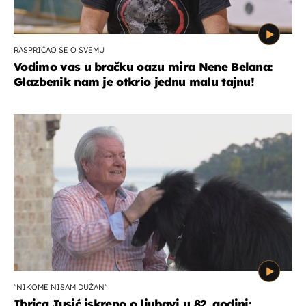
RASPRIČAO SE O SVEMU
Vodimo vas u bračku oazu mira Nene Belana:
Glazbenik nam je otkrio jednu malu tajnu!
"NIKOME NISAM DUŽAN"
Ibrica Jusić iskreno o ljubavi u 82. godini: