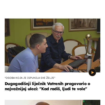
"OSOBA KOJA JE ISPUNILA SVE ŽELJE"
Dugogodišnji liječnik Vatrenih progovorio o
najvažnijoj ulozi: "Kad radiš, ljudi te vole"