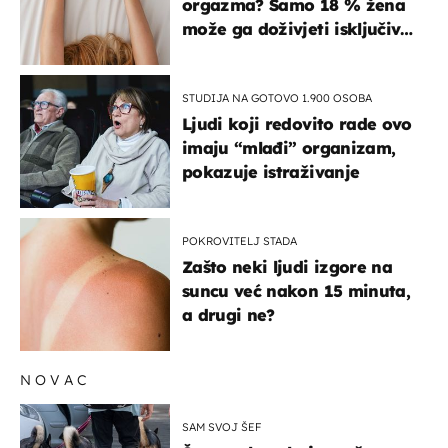
orgazma? Samo 18 % žena
može ga doživjeti isključivo
na ovaj način
STUDIJA NA GOTOVO 1.900 OSOBA
Ljudi koji redovito rade ovo
imaju “mlađi” organizam,
pokazuje istraživanje
POKROVITELJ STADA
Zašto neki ljudi izgore na
suncu već nakon 15 minuta,
a drugi ne?
NOVAC
SAM SVOJ ŠEF