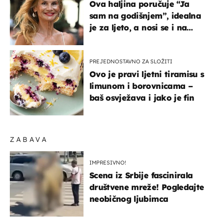
Ova haljina poručuje “Ja
sam na godišnjem”, idealna
je za ljeto, a nosi se i na
zagrebačkoj špici
PREJEDNOSTAVNO ZA SLOŽITI
Ovo je pravi ljetni tiramisu s
limunom i borovnicama –
baš osvježava i jako je fin
ZABAVA
IMPRESIVNO!
Scena iz Srbije fascinirala
društvene mreže! Pogledajte
neobičnog ljubimca