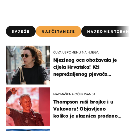
SVJEŽE
NAJČITANIJE
NAJKOMENTIRAN
ČUVA USPOMENU NA NJEGA
Njezinog oca obožavala je
cijela Hrvatska! Kći
neprežaljenog pjevača
projurila špicom na dva
kotača
NADMAŠENA OČEKIVANJA
Thompson ruši brojke i u
Vukovaru! Objavljeno
koliko je ulaznica prodano
u kratkom vremenu