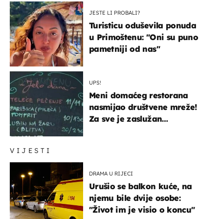
JESTE LI PROBALI?
Turisticu oduševila ponuda
u Primoštenu: "Oni su puno
pametniji od nas"
UPS!
Meni domaćeg restorana
nasmijao društvene mreže!
Za sve je zaslužan
urnebesan naziv jela
VIJESTI
DRAMA U RIJECI
Urušio se balkon kuće, na
njemu bile dvije osobe:
"Život im je visio o koncu"