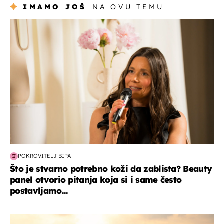
IMAMO JOŠ
NA OVU TEMU
moda & ljepota
POKROVITELJ BIPA
Što je stvarno potrebno koži da zablista? Beauty
panel otvorio pitanja koja si i same često
postavljamo...
zanimljivosti