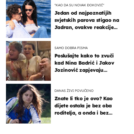
"KAO DA SU NOVAK ĐOKOVIĆ"
Jedan od najpoznatijih
svjetskih parova stigao na
Jadran, ovakve reakcije
vjerojatno nisu očekivali
SAMO DOBRA PISMA
Poslušajte kako to zvuči
kad Nina Badrić i Jakov
Jozinović zapjevaju
Oliverov hit!
DANAS ŽIVI POVUČENO
Znate li tko je ovo? Kao
dijete ostala je bez oba
roditelja, a onda i bez
milijuna koje je trebala
naslijediti