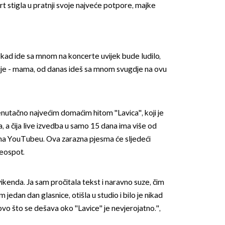
t stigla u pratnji svoje najveće potpore, majke
kad ide sa mnom na koncerte uvijek bude ludilo,
rije - mama, od danas ideš sa mnom svugdje na ovu
nutačno najvećim domaćim hitom ''Lavica'', koji je
, a čija live izvedba u samo 15 dana ima više od
a na YouTubeu. Ova zarazna pjesma će sljedeći
deospot.
ikenda. Ja sam pročitala tekst i naravno suze, čim
m jedan dan glasnice, otišla u studio i bilo je nikad
ovo što se dešava oko ''Lavice'' je nevjerojatno.'',