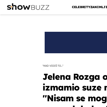
CELEBRITY
ZANIMLJ
''KAD VIDIŠ TO...''
Jelena Rozga ot
izmamio suze n
''Nisam se mog