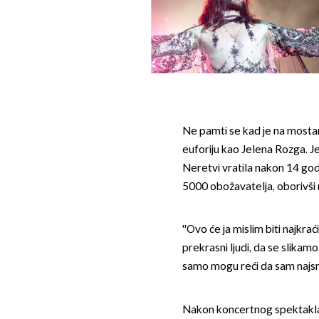
Ne pamti se kad je na most
euforiju kao Jelena Rozga. Je
Neretvi vratila nakon 14 god
5000 obožavatelja, oborivši 
''Ovo će ja mislim biti najkra
prekrasni ljudi, da se slikamo
samo mogu reći da sam najsret
Nakon koncertnog spektakla,