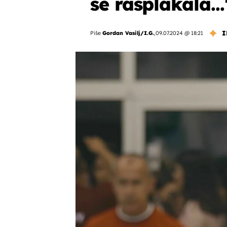
se rasplakala...'
I
Piše
Gordan Vasilj/I.G.
,
09.07.2024 @ 18:21