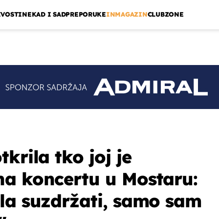
IVOSTI
NEKAD I SAD
PREPORUKE
INMAGAZIN
CLUBZONE
krila tko joj je
a koncertu u Mostaru:
la suzdržati, samo sam