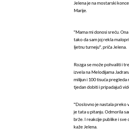
Jelena je na mostarski koncer
Marije.
''Mama mi donosi sreću. Ona 
tako da sam joj rekla malop
ljetnu turneju'', priča Jelena.
Rozga se može pohvaliti i tre
izvela na Melodijama Jadrana
milijun i 100 tisuća pregled
tjedan dobiti i pripadajući vi
''Doslovno je nastala preko v
je tata u pitanju. Odmorila sa
brže. I reakcije publike i sve 
kaže Jelena.