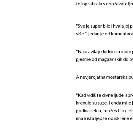
fotografirala s obožavatelji
''Sve je super bilo i hvala joj
više.'', jedan je od komentar
''Napravila je ludnicu u mom 
pjesme od magazinskih do ove
A nevjerojatna mostarska pub
''Kad vidiš te divne ljude is
krenule su suze. I onda mi je 
godina rekla, 'možeš ti to Jele
ima li išta ljepše od iskrene