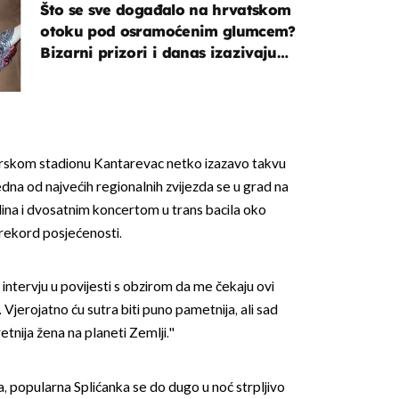
Što se sve događalo na hrvatskom
otoku pod osramoćenim glumcem?
Bizarni prizori i danas izazivaju
nevjericu
arskom stadionu Kantarevac netko izazavo takvu
dna od najvećih regionalnih zvijezda se u grad na
ina i dvosatnim koncertom u trans bacila oko
rekord posjećenosti.
ći intervju u povijesti s obzirom da me čekaju ovi
. Vjerojatno ću sutra biti puno pametnija, ali sad
nija žena na planeti Zemlji.''
 popularna Splićanka se do dugo u noć strpljivo