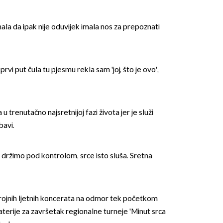
nala da ipak nije oduvijek imala nos za prepoznati
prvi put čula tu pjesmu rekla sam 'joj, što je ovo',
u trenutačno najsretnijoj fazi života jer je služi
bavi.
ču držimo pod kontrolom, srce isto sluša. Sretna
brojnih ljetnih koncerata na odmor tek početkom
aterije za završetak regionalne turneje 'Minut srca