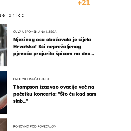
21
 se priča
ČUVA USPOMENU NA NJEGA
Njezinog oca obožavala je cijela
Hrvatska! Kći neprežaljenog
pjevača projurila špicom na dva
kotača
PRED 20 TISUĆA LJUDI
Thompson izazvao ovacije već na
početku koncerta: "Što ću kad sam
slab..."
PONOVNO POD POVEĆALOM