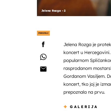
Jelena Rozga - 2
PODIJELI
Jelena Rozga je prote
koncert u Hercegovini. 
popularnom Splićanko
rasprodanom mostarsko
Gordanom Vasiljem. Doz
koncert, tko joj je izmam
prepoznala na prvu.
GALERIJA