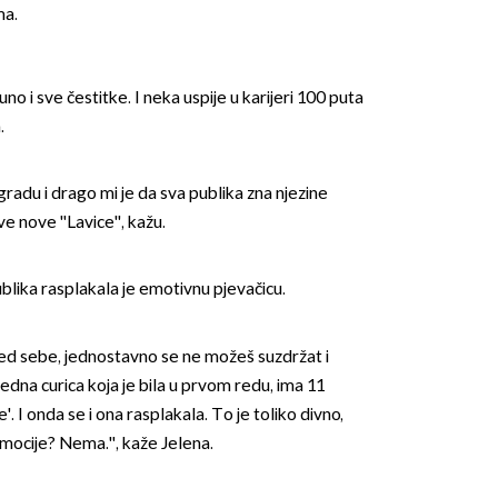
ma.
 puno i sve čestitke. I neka uspije u karijeri 100 puta
a.
gradu i drago mi je da sva publika zna njezine
OMOGUĆI OBAVIJESTI
 nove ''Lavice'', kažu.
lika rasplakala je emotivnu pjevačicu.
pred sebe, jednostavno se ne možeš suzdržat i
jedna curica koja je bila u prvom redu, ima 11
'. I onda se i ona rasplakala. To je toliko divno,
 emocije? Nema.'', kaže Jelena.