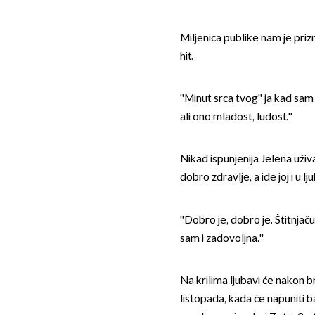
Miljenica publike nam je priz
hit.
''Minut srca tvog'' ja kad sam 
ali ono mladost, ludost.''
Nikad ispunjenija Jelena uživa 
dobro zdravlje, a ide joj i u lju
''Dobro je, dobro je. Štitnja
sam i zadovoljna.''
Na krilima ljubavi će nakon 
listopada, kada će napuniti b