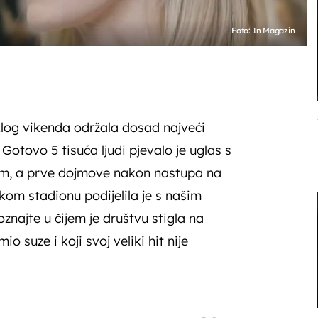
Foto: In Magazin
klog vikenda održala dosad najveći
Gotovo 5 tisuća ljudi pjevalo je uglas s
m, a prve dojmove nakon nastupa na
m stadionu podijelila je s našim
najte u čijem je društvu stigla na
io suze i koji svoj veliki hit nije