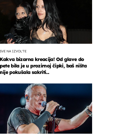
SVE NA IZVOL'TE
Kakva bizarna kreacija! Od glave do
pete bila je u prozirnoj čipki, baš ništa
nije pokušala sakriti...