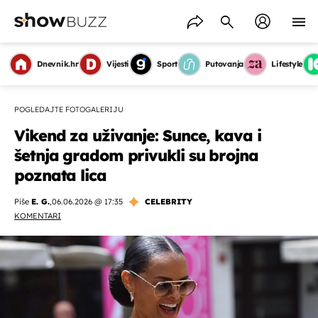
Dnevnik.hr
Vijesti
Sport
Putovanja
Lifestyle
POGLEDAJTE FOTOGALERIJU
Vikend za uživanje: Sunce, kava i
šetnja gradom privukli su brojna
poznata lica
Piše
E. G.
,
06.06.2026 @ 17:35
CELEBRITY
KOMENTARI
OMOGUĆI OBAVIJESTI