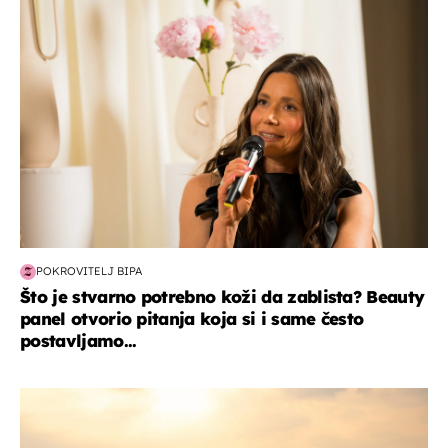
moda & ljepota
POKROVITELJ BIPA
Što je stvarno potrebno koži da zablista? Beauty
panel otvorio pitanja koja si i same često
postavljamo...
zanimljivosti