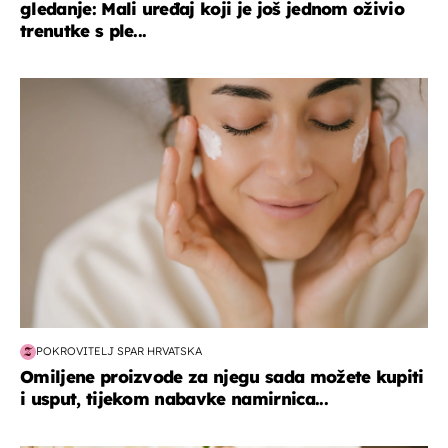
gledanje: Mali uređaj koji je još jednom oživio
trenutke s ple...
moda & ljepota
POKROVITELJ SPAR HRVATSKA
Omiljene proizvode za njegu sada možete kupiti
i usput, tijekom nabavke namirnica...