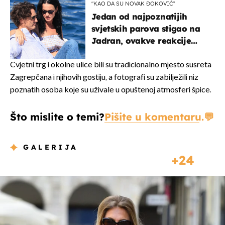
"KAO DA SU NOVAK ĐOKOVIĆ"
Jedan od najpoznatijih
svjetskih parova stigao na
Jadran, ovakve reakcije
vjerojatno nisu očekivali
Cvjetni trg i okolne ulice bili su tradicionalno mjesto susreta
Zagrepčana i njihovih gostiju, a fotografi su zabilježili niz
poznatih osoba koje su uživale u opuštenoj atmosferi špice.
Što mislite o temi?
Pišite u komentaru.
GALERIJA
24