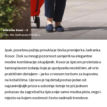
Jadranka Kosor - 3
Foto: Mia Slafhauzer/PIXSELL
Ipak, posebnu pažnju privukla je bivša premijerka Jadranka
Kosor. Dok su mnogi pozornost usmjerili na elegantne
modne kombinacije okupljenih, Kosor je špicom prošetala u
tamnoplavom izdanju koje je upotpunila neobičnim, ali vrlo
praktičnim detaljem – jarko crvenom torbom za kupovinu
na kotačićima. Upravo je taj detalj postao jedan od
najzanimljivijih prizora subotnje šetnje te još jednom
pokazao da zagrebačka špica nije samo modna pista, nego i
mjesto na kojem osobnost često nadmaši trendove.