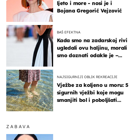
ljeto i more - nosi je i
Bojana Gregorić Vejzović
BAŠ EFEKTNA
Kada smo na zadarskoj rivi
ugledali ovu haljinu, morali
smo doznati odakle je –
košta samo 18 eura
NAJSIGURNIJI OBLIK REKREACIJE
Vježbe za koljeno u moru: 5
sigurnih vježbi koje mogu
smanjiti bol i poboljšati
pokretljivost
ZABAVA