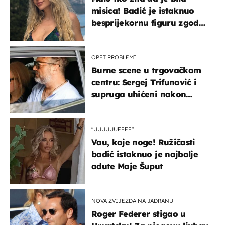
misica! Badić je istaknuo
besprijekornu figuru zgodne
voditeljice
OPET PROBLEMI
Burne scene u trgovačkom
centru: Sergej Trifunović i
supruga uhićeni nakon
svađe!
"UUUUUUFFFF"
Vau, koje noge! Ružičasti
badić istaknuo je najbolje
adute Maje Šuput
NOVA ZVIJEZDA NA JADRANU
Roger Federer stigao u