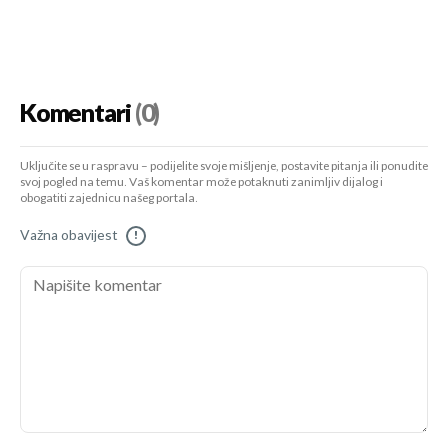
Komentari
(0)
Uključite se u raspravu – podijelite svoje mišljenje, postavite pitanja ili ponudite
svoj pogled na temu. Vaš komentar može potaknuti zanimljiv dijalog i
obogatiti zajednicu našeg portala.
Važna obavijest
!