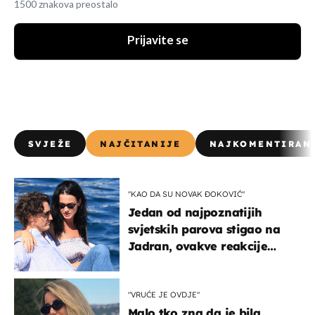
1500 znakova preostalo
Prijavite se
SVJEŽE
NAJČITANIJE
NAJKOMENTIRAN
"KAO DA SU NOVAK ĐOKOVIĆ"
Jedan od najpoznatijih
svjetskih parova stigao na
Jadran, ovakve reakcije
vjerojatno nisu očekivali
"VRUĆE JE OVDJE"
Malo tko zna da je bila