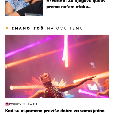
Hrvatsku! Za njegovu ljubav
prema našem otoku
zaslužan je jedan poznati
Hrvat
IMAMO JOŠ
NA OVU TEMU
kultura & zabava
POKROVITELJ WATA
Kad su uspomene previše dobre za samo jedno