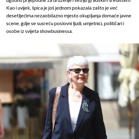
ugodno prijepodne za druženje i šetnju gradskim središtem.
Kao i uvijek, špica je još jednom pokazala zašto je već
desetljećima nezaobilazno mjesto okupljanja domaće javne
scene, gdje se susreću poslovni ljudi, umjetnici, političari i
osobe iz svijeta showbusinessa.