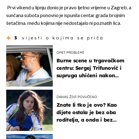
Prvi vikend u lipnju donio je pravo ljetno vrijeme u Zagreb, a
sunčana subota ponovno je ispunila centar grada brojnim
šetačima, među kojima nije nedostajalo ni poznatih lica.
3
vijesti o kojima se priča
OPET PROBLEMI
Burne scene u trgovačkom
centru: Sergej Trifunović i
supruga uhićeni nakon
svađe!
DANAS ŽIVI POVUČENO
Znate li tko je ovo? Kao
dijete ostala je bez oba
roditelja, a onda i bez
milijuna koje je trebala
naslijediti