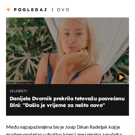
POGLEDAJ
I OVO
CELEBRITY
Danijela Dvornik prekrila tetovažu posvećenu
Dini: "Došlo je vrijeme za nešto novo"
Među najzapaženijima bio je Josip Dikan Radeljak koji je
gradom prošetao u društvu kćeri Lane i njezina zaručnika