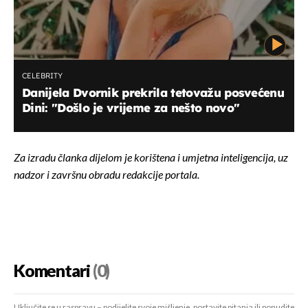
CELEBRITY
Danijela Dvornik prekrila tetovažu posvećenu
Dini: "Došlo je vrijeme za nešto novo"
Za izradu članka dijelom je korištena i umjetna inteligencija, uz
nadzor i završnu obradu redakcije portala.
Komentari
(0)
Uključite se u raspravu – podijelite svoje mišljenje, postavite pitanja ili ponudite