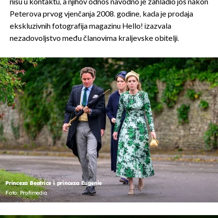
nisu u kontaktu, a njihov odnos navodno je zahladio još nakon
Peterova prvog vjenčanja 2008. godine, kada je prodaja
ekskluzivnih fotografija magazinu Hello! izazvala
nezadovoljstvo među članovima kraljevske obitelji.
Princeza Beatrice i princeza Eugenie
Foto: Profimedia