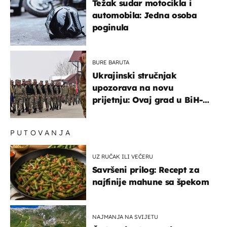
Težak sudar motocikla i
automobila: Jedna osoba
poginula
BURE BARUTA
Ukrajinski stručnjak
upozorava na novu
prijetnju: Ovaj grad u BiH-u
bi mogao biti žarište
PUTOVANJA
UZ RUČAK ILI VEČERU
Savršeni prilog: Recept za
najfinije mahune sa špekom
NAJMANJA NA SVIJETU