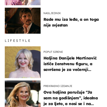
NASLJEDNIK
Rade mu iza leđa, a on toga
nije svjestan
LIFESTYLE
POPUT SIRENE
Haljina Danijele Martinović
ističe ženstvenu figuru, a
savršena je za večernji
izlazak na moru
PREKRASNO IZDANJE
Ova haljina poručuje “Ja
sam na godišnjem”, idealna
je za ljeto, a nosi se i na