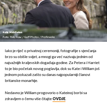
Kate Middleton
Foto: TGB/Raw / Goff Photos / Profimedia
Iako je riječ o privatnoj ceremoniji, fotografije s vjenčanja
brzo su obišle svijet, a mnogi ga već nazivaju jednim od
najvažnijih kraljevskih događaja godine. Za Petera i Harriet
to je bio početak novog poglavlja, dok su Kate i William još
jednom pokazali zašto su danas najpopularniji članovi
britanske monarhije.
Nedavno je William progovorio o Kateinoj borbi sa
zdravljem o čemu više čitajte
OVDJE
.