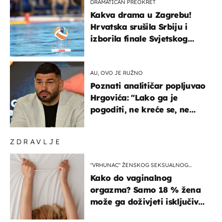
DRAMATIČAN PREOKRET
Kakva drama u Zagrebu!
Hrvatska srušila Srbiju i
izborila finale Svjetskog
prvenstva
AU, OVO JE RUŽNO
Poznati analitičar popljuvao
Hrgovića: "Lako ga je
pogoditi, ne kreće se, ne
koristi noge..."
ZDRAVLJE
"VRHUNAC" ŽENSKOG SEKSUALNOG
ISKUSTVA
Kako do vaginalnog
orgazma? Samo 18 % žena
može ga doživjeti isključivo
na ovaj način