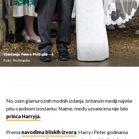
Vjenčanje Petera Phillipsa - 6
Foto: Profimedia
No, osim glamuroznih modnih izdanja, britanski mediji najviše
pišu o jednom izostanku. Naime, među uzvanicima nije bilo
princa Harryja.
Prema
navodima bliskih izvora
, Harry i Peter godinama