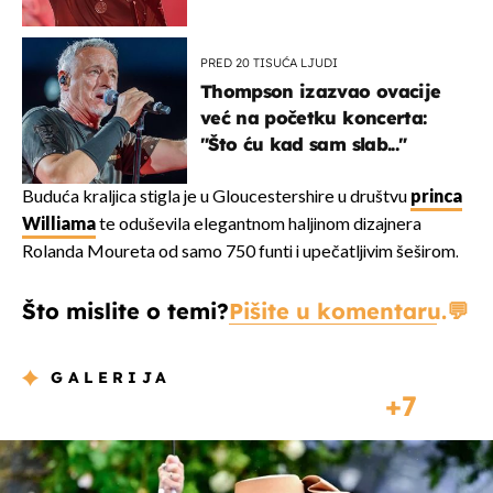
u kratkom vremenu
PRED 20 TISUĆA LJUDI
Thompson izazvao ovacije
već na početku koncerta:
"Što ću kad sam slab..."
Buduća kraljica stigla je u Gloucestershire u društvu
princa
Williama
te oduševila elegantnom haljinom dizajnera
Rolanda Moureta od samo 750 funti i upečatljivim šeširom.
Što mislite o temi?
Pišite u komentaru.
GALERIJA
7