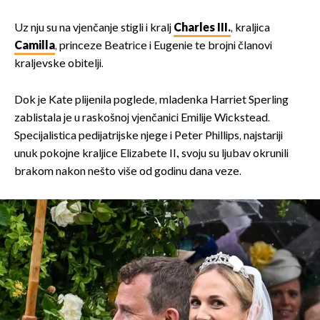
Uz nju su na vjenčanje stigli i kralj
Charles III.
, kraljica
Camilla
, princeze Beatrice i Eugenie te brojni članovi
kraljevske obitelji.
Dok je Kate plijenila poglede, mladenka Harriet Sperling
zablistala je u raskošnoj vjenčanici Emilije Wickstead.
Specijalistica pedijatrijske njege i Peter Phillips, najstariji
unuk pokojne kraljice Elizabete II., svoju su ljubav okrunili
brakom nakon nešto više od godinu dana veze.