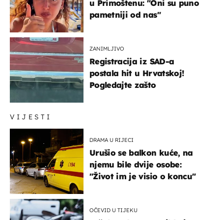
u Primoštenu: "Oni su puno
pametniji od nas"
ZANIMLJIVO
Registracija iz SAD-a
postala hit u Hrvatskoj!
Pogledajte zašto
VIJESTI
DRAMA U RIJECI
Urušio se balkon kuće, na
njemu bile dvije osobe:
"Život im je visio o koncu"
OČEVID U TIJEKU