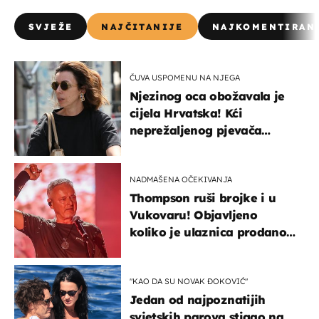
SVJEŽE
NAJČITANIJE
NAJKOMENTIRAN
ČUVA USPOMENU NA NJEGA
Njezinog oca obožavala je
cijela Hrvatska! Kći
neprežaljenog pjevača
projurila špicom na dva
kotača
NADMAŠENA OČEKIVANJA
Thompson ruši brojke i u
Vukovaru! Objavljeno
koliko je ulaznica prodano
u kratkom vremenu
"KAO DA SU NOVAK ĐOKOVIĆ"
Jedan od najpoznatijih
svjetskih parova stigao na