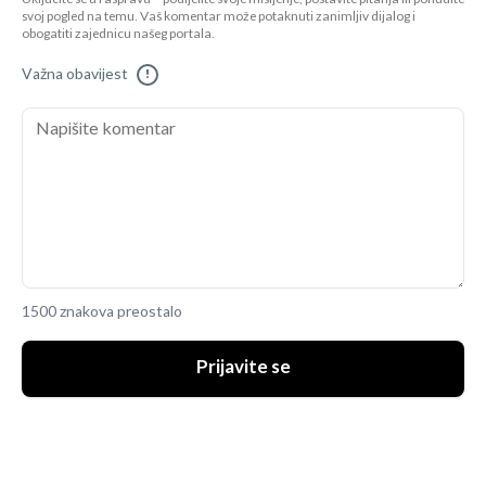
svoj pogled na temu. Vaš komentar može potaknuti zanimljiv dijalog i
obogatiti zajednicu našeg portala.
Važna obavijest
!
1500 znakova preostalo
Prijavite se