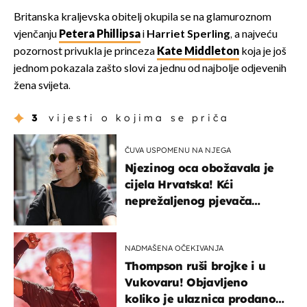
Britanska kraljevska obitelj okupila se na glamuroznom
vjenčanju
Petera Phillipsa
i
Harriet Sperling
, a najveću
pozornost privukla je princeza
Kate Middleton
koja je još
jednom pokazala zašto slovi za jednu od najbolje odjevenih
žena svijeta.
3
vijesti o kojima se priča
ČUVA USPOMENU NA NJEGA
Njezinog oca obožavala je
cijela Hrvatska! Kći
neprežaljenog pjevača
projurila špicom na dva
kotača
NADMAŠENA OČEKIVANJA
Thompson ruši brojke i u
Vukovaru! Objavljeno
koliko je ulaznica prodano