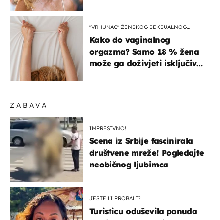
zagrebačkoj špici
"VRHUNAC" ŽENSKOG SEKSUALNOG
ISKUSTVA
Kako do vaginalnog
orgazma? Samo 18 % žena
može ga doživjeti isključivo
na ovaj način
ZABAVA
IMPRESIVNO!
Scena iz Srbije fascinirala
društvene mreže! Pogledajte
neobičnog ljubimca
JESTE LI PROBALI?
Turisticu oduševila ponuda