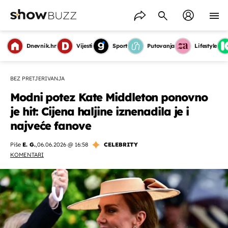
Dnevnik.hr
Vijesti
Sport
Putovanja
Lifestyle
BEZ PRETJERIVANJA
Modni potez Kate Middleton ponovno
je hit: Cijena haljine iznenadila je i
najveće fanove
Piše
E. G.
,
06.06.2026 @ 16:58
CELEBRITY
KOMENTARI
OMOGUĆI OBAVIJESTI