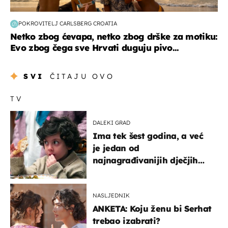
POKROVITELJ CARLSBERG CROATIA
Netko zbog ćevapa, netko zbog drške za motiku:
Evo zbog čega sve Hrvati duguju pivo...
SVI
ČITAJU OVO
TV
DALEKI GRAD
Ima tek šest godina, a već
je jedan od
najnagrađivanijih dječjih
glumaca
NASLJEDNIK
ANKETA: Koju ženu bi Serhat
trebao izabrati?