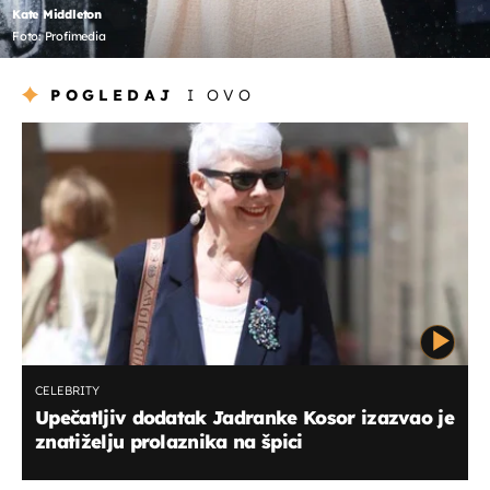
Kate Middleton
Foto: Profimedia
POGLEDAJ
I OVO
CELEBRITY
Upečatljiv dodatak Jadranke Kosor izazvao je
znatiželju prolaznika na špici