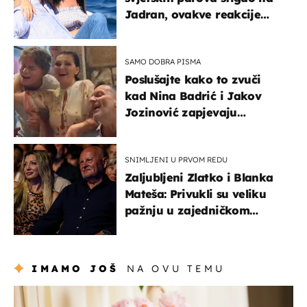
Jadran, ovakve reakcije
vjerojatno nisu očekivali
SAMO DOBRA PISMA
Poslušajte kako to zvuči
kad Nina Badrić i Jakov
Jozinović zapjevaju
Oliverov hit!
SNIMLJENI U PRVOM REDU
Zaljubljeni Zlatko i Blanka
Mateša: Privukli su veliku
pažnju u zajedničkom
izlasku
IMAMO JOŠ
NA OVU TEMU
moda & ljepota