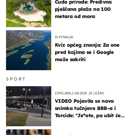
Čudo prirode: Predivna
pješčana plaža na 100
metara od mora
15 PITANJA
Kviz općeg znanja: Za one
pred kojima se i Google
može sakriti
SPORT
CIPELARILI GA DOK JE LEŽAO
VIDEO Pojavila se nova
snimka tučnjave BBB-a i
Torcide: "Je*ote, pa ubit će
ga!"