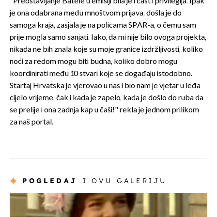
"Predstavljanje Batele u emisiji bila je i čast i privilegija. Ipak
je ona odabrana među mnoštvom prijava, došla je do
samoga kraja, zasjala je na policama SPAR-a, o čemu sam
prije mogla samo sanjati. Iako, da mi nije bilo ovoga projekta,
nikada ne bih znala koje su moje granice izdržljivosti, koliko
noći za redom mogu biti budna, koliko dobro mogu
koordinirati među 10 stvari koje se događaju istodobno.
Startaj Hrvatska je vjerovao u nas i bio nam je vjetar u leđa
cijelo vrijeme, čak i kada je zapelo, kada je došlo do ruba da
se prelije i ona zadnja kap u čaši!" rekla je jednom prilikom
za naš portal.
POGLEDAJ
I OVU GALERIJU