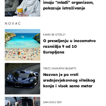
imaju “mlađi” organizam,
pokazuje istraživanje
NOVAC
KAMO BI OTIŠLI?
O preseljenju u inozemstvo
razmišlja 9 od 10
Europljana
TREĆI UNIKATNI BUGATTI
Nazvan je po vrsti
srednjovjekovnog viteškog
konja i visok samo metar
SAM SVOJ ŠEF