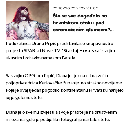
PONOVNO POD POVEĆALOM
Što se sve događalo na
hrvatskom otoku pod
osramoćenim glumcem?
Bizarni prizori i danas
izazivaju nevjericu
Poduzetnica
Diana Prpić
predstavila se široj javnosti u
projektu SPAR-a i Nove TV
"Startaj Hrvatska"
svojim
ukusnim i zdravim namazom Batela.
Sa svojim OPG-om Prpić, Diana je i jedna od najvećih
poljoprivrednica Karlovačke županije, no strašno nevrijeme
koje je ovaj tjedan pogodilo kontinentalnu Hrvatsku nanijelo
joj je golemu štetu.
Diana je o svemu izvijestila svoje pratitelje na društvenim
mrežama, gdje je podijelila i fotografije nastale štete.