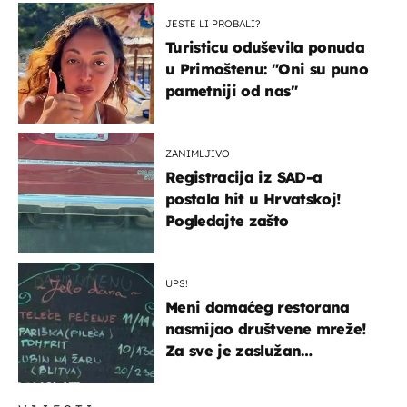
JESTE LI PROBALI?
Turisticu oduševila ponuda
u Primoštenu: "Oni su puno
pametniji od nas"
ZANIMLJIVO
Registracija iz SAD-a
postala hit u Hrvatskoj!
Pogledajte zašto
UPS!
Meni domaćeg restorana
nasmijao društvene mreže!
Za sve je zaslužan
urnebesan naziv jela