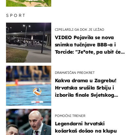
SPORT
CIPELARILI GA DOK JE LEŽAO
VIDEO Pojavila se nova
snimka tučnjave BBB-a i
Torcide: "Je*ote, pa ubit će
ga!"
DRAMATIČAN PREOKRET
Kakva drama u Zagrebu!
Hrvatska srušila Srbiju i
izborila finale Svjetskog
prvenstva
POMOĆNI TRENER
Legendarni hrvatski
košarkaš došao na klupu