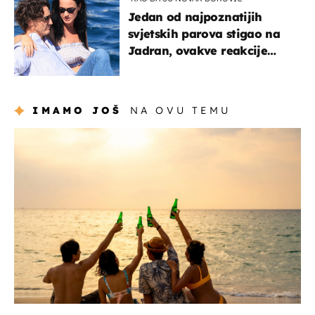
Jedan od najpoznatijih
svjetskih parova stigao na
Jadran, ovakve reakcije
vjerojatno nisu očekivali
IMAMO JOŠ
NA OVU TEMU
zanimljivosti