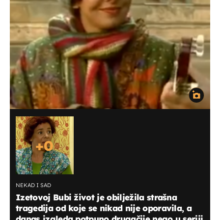
+
0
NEKAD I SAD
Izetovoj Bubi život je obilježila strašna
tragedija od koje se nikad nije oporavila, a
danas izgleda potpuno drugačije nego u seriji