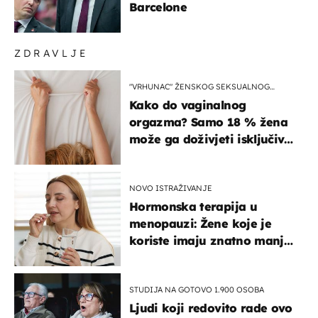
Barcelone
ZDRAVLJE
"VRHUNAC" ŽENSKOG SEKSUALNOG
ISKUSTVA
Kako do vaginalnog
orgazma? Samo 18 % žena
može ga doživjeti isključivo
na ovaj način
NOVO ISTRAŽIVANJE
Hormonska terapija u
menopauzi: Žene koje je
koriste imaju znatno manji
rizik od ovoga
STUDIJA NA GOTOVO 1.900 OSOBA
Ljudi koji redovito rade ovo