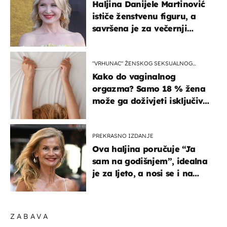
Haljina Danijele Martinović
ističe ženstvenu figuru, a
savršena je za večernji
izlazak na moru
"VRHUNAC" ŽENSKOG SEKSUALNOG
ISKUSTVA
Kako do vaginalnog
orgazma? Samo 18 % žena
može ga doživjeti isključivo
na ovaj način
PREKRASNO IZDANJE
Ova haljina poručuje “Ja
sam na godišnjem”, idealna
je za ljeto, a nosi se i na
zagrebačkoj špici
ZABAVA