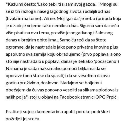
"Kažu mi često: 'Lako tebi, ti si sam svoj gazda...' Mnogi su
se iz tih razloga, našeg lagodnog života, i udaljili od nas
(hvala im na tome)... Ali ne. Moj 'gazda' je nebo i priroda koja
je u zadnje vrijeme tako nemilosrdna... Sigurna sam da neću
više pisati na ovu temu, previše je negativnog i žalosnog
danas u brojnim obiteljima... Samo ću reći da su štete
ogromne, da je nastradalo jako puno privatne imovine plus
apsolutno sva zemlja koju obrađujemo (prvo poplava, a ono
što nije nastradalo u poplavi, danas je itekako 'počašćeno').
Na nama je sada maksimalno pomoći biljkama da se
oporave (ono šta se da spasiti) i da se veselimo da ovu
godinu preživimo, doslovno. Nadajmo se boljemu i
obećajem da ću vas ponovno veseliti sa slikama plodova iz
naših polja", stoji u objavi na Facebook stranici OPG Prpić.
Pratitelji su joj u komentarima uputili poruke podrške i
poželjeli joj sreću.