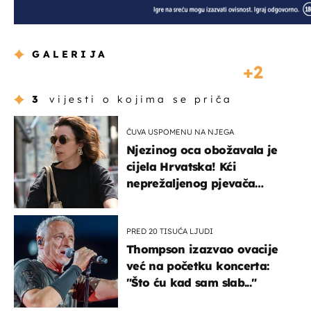
GALERIJA
2
3
vijesti o kojima se priča
ČUVA USPOMENU NA NJEGA
Njezinog oca obožavala je
cijela Hrvatska! Kći
neprežaljenog pjevača
projurila špicom na dva
kotača
PRED 20 TISUĆA LJUDI
Thompson izazvao ovacije
već na početku koncerta:
"Što ću kad sam slab..."