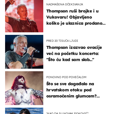
NADMAŠENA OČEKIVANJA
Thompson ruši brojke i u
Vukovaru! Objavljeno
koliko je ulaznica prodano
u kratkom vremenu
PRED 20 TISUĆA LJUDI
Thompson izazvao ovacije
već na početku koncerta:
"Što ću kad sam slab..."
PONOVNO POD POVEĆALOM
Što se sve događalo na
hrvatskom otoku pod
osramoćenim glumcem?
Bizarni prizori i danas
izazivaju nevjericu
"KAO DA SU NOVAK ĐOKOVIĆ"