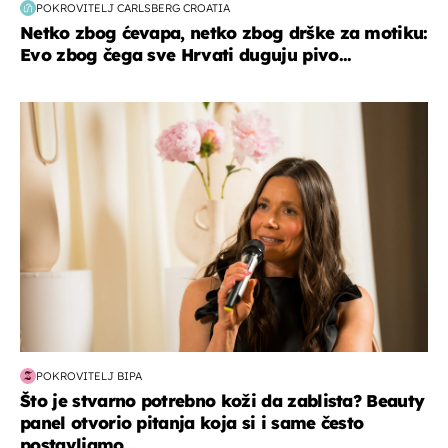
POKROVITELJ CARLSBERG CROATIA
Netko zbog ćevapa, netko zbog drške za motiku:
Evo zbog čega sve Hrvati duguju pivo...
moda & ljepota
POKROVITELJ BIPA
Što je stvarno potrebno koži da zablista? Beauty
panel otvorio pitanja koja si i same često
postavljamo...