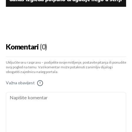
Komentari
(0)
Uključite se u raspravu – podijelite svoje mišljenje, postavite pitanja ili ponudite
svoj pogled na temu. Vaš komentar može potaknuti zanimljiv dijalog i
obogatiti zajednicu našeg portala.
Važna obavijest
!