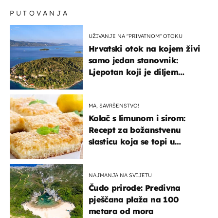
PUTOVANJA
UŽIVANJE NA "PRIVATNOM" OTOKU
Hrvatski otok na kojem živi
samo jedan stanovnik:
Ljepotan koji je diljem
svijeta poznat po svojem
"bijelom zlatu"
MA, SAVRŠENSTVO!
Kolač s limunom i sirom:
Recept za božanstvenu
slasticu koja se topi u
ustima
NAJMANJA NA SVIJETU
Čudo prirode: Predivna
pješčana plaža na 100
metara od mora