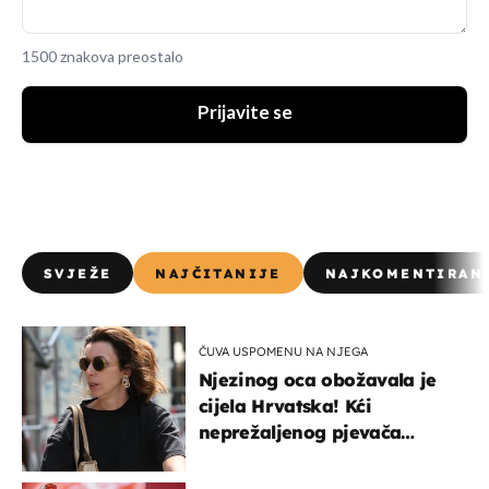
1500 znakova preostalo
Prijavite se
SVJEŽE
NAJČITANIJE
NAJKOMENTIRAN
ČUVA USPOMENU NA NJEGA
Njezinog oca obožavala je
cijela Hrvatska! Kći
neprežaljenog pjevača
projurila špicom na dva
kotača