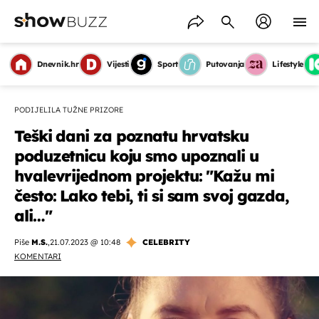
Dnevnik.hr
Vijesti
Sport
Putovanja
Lifestyle
PODIJELILA TUŽNE PRIZORE
Teški dani za poznatu hrvatsku
poduzetnicu koju smo upoznali u
hvalevrijednom projektu: "Kažu mi
često: Lako tebi, ti si sam svoj gazda,
ali…"
Piše
M.S.
,
21.07.2023 @ 10:48
CELEBRITY
KOMENTARI
OMOGUĆI OBAVIJESTI