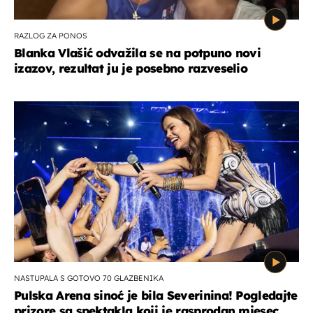
RAZLOG ZA PONOS
Blanka Vlašić odvažila se na potpuno novi
izazov, rezultat ju je posebno razveselio
NASTUPALA S GOTOVO 70 GLAZBENIKA
Pulska Arena sinoć je bila Severinina! Pogledajte
prizore sa spektakla koji je rasprodan mjesec