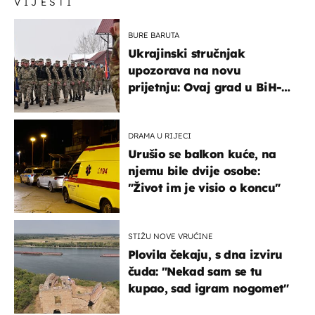
VIJESTI
BURE BARUTA
Ukrajinski stručnjak
upozorava na novu
prijetnju: Ovaj grad u BiH-u
bi mogao biti žarište
DRAMA U RIJECI
Urušio se balkon kuće, na
njemu bile dvije osobe:
"Život im je visio o koncu"
STIŽU NOVE VRUĆINE
Plovila čekaju, s dna izviru
čuda: "Nekad sam se tu
kupao, sad igram nogomet"