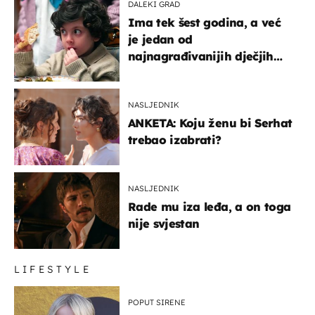
DALEKI GRAD
Ima tek šest godina, a već
je jedan od
najnagrađivanijih dječjih
glumaca
NASLJEDNIK
ANKETA: Koju ženu bi Serhat
trebao izabrati?
NASLJEDNIK
Rade mu iza leđa, a on toga
nije svjestan
LIFESTYLE
POPUT SIRENE