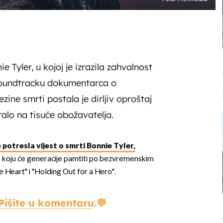
e Tyler, u kojoj je izrazila zahvalnost
 soundtracku dokumentarca o
zine smrti postala je dirljiv oproštaj
ralo na tisuće obožavatelja.
e potresla vijest o smrti Bonnie Tyler,
 koju će generacije pamtiti po bezvremenskim
e Heart" i "Holding Out for a Hero".
Pišite u komentaru.