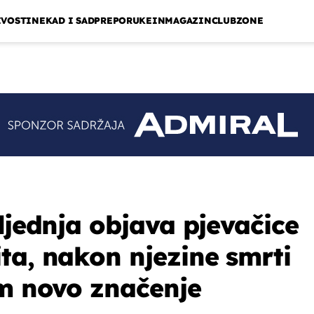
IVOSTI
NEKAD I SAD
PREPORUKE
INMAGAZIN
CLUBZONE
ljednja objava pjevačice
ta, nakon njezine smrti
im novo značenje