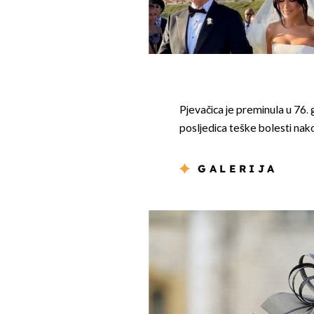
Pjevačica je preminula u 76. g
posljedica teške bolesti nako
GALERIJA