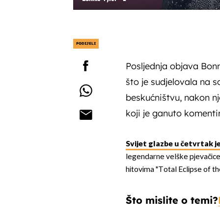
PODIJELI
Posljednja objava Bonni
što je sudjelovala na
beskućništvu, nakon nje
koji je ganuto komenti
Svijet glazbe u četvrtak j
legendarne velške pjevačice
hitovima "Total Eclipse of th
Što mislite o temi?