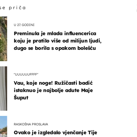
 se priča
U 27. GODINI
Preminula je mlada influencerica
koju je pratilo više od milijun ljudi,
dugo se borila s opakom bolešću
"UUUUUUFFFF"
Vau, koje noge! Ružičasti badić
istaknuo je najbolje adute Maje
Šuput
RASKOŠNA PROSLAVA
Ovako je izgledalo vjenčanje Tije