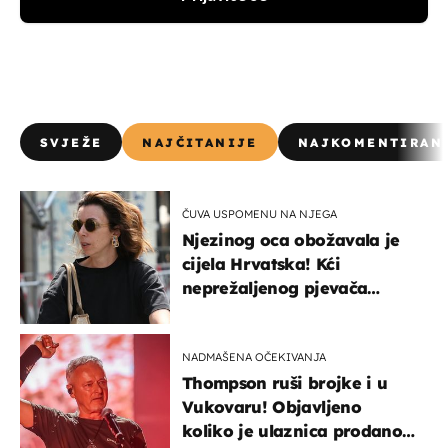
SVJEŽE
NAJČITANIJE
NAJKOMENTIRAN
ČUVA USPOMENU NA NJEGA
Njezinog oca obožavala je
cijela Hrvatska! Kći
neprežaljenog pjevača
projurila špicom na dva
kotača
NADMAŠENA OČEKIVANJA
Thompson ruši brojke i u
Vukovaru! Objavljeno
koliko je ulaznica prodano