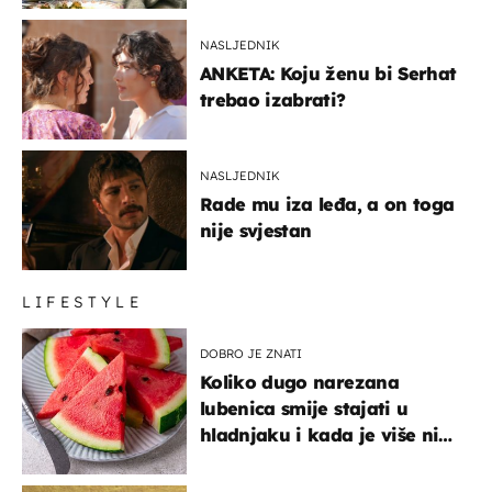
NASLJEDNIK
ANKETA: Koju ženu bi Serhat
trebao izabrati?
NASLJEDNIK
Rade mu iza leđa, a on toga
nije svjestan
LIFESTYLE
DOBRO JE ZNATI
Koliko dugo narezana
lubenica smije stajati u
hladnjaku i kada je više nije
sigurno jesti?