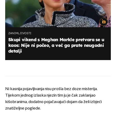
ZANIMLJIVOSTI
Skupi vikend s Meghan Markle pretvara se u
kaos: Nije ni počeo, a već ga prate neugodni
detalji
Ni kasnija pojavljivanja nisu prošla bez doze misterija.
Tijekom jednog izlaska njezin tim ju je čak zaklanjao
kišobranima, dodatno pojačavajući dojam da želi izbjeći
znatiželjne poglede.