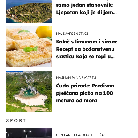
samo jedan stanovnik:
Ljepotan koji je diljem
svijeta poznat po svojem
"bijelom zlatu"
MA, SAVRŠENSTVO!
Kolač s limunom i sirom:
Recept za božanstvenu
slasticu koja se topi u
ustima
NAJMANJA NA SVIJETU
Čudo prirode: Predivna
pješčana plaža na 100
metara od mora
SPORT
CIPELARILI GA DOK JE LEŽAO