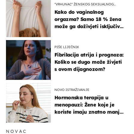
"VRHUNAC" ŽENSKOG SEKSUALNOG
ISKUSTVA
Kako do vaginalnog
orgazma? Samo 18 % žena
može ga doživjeti isključivo
na ovaj način
PIŠE LIJEČNIK
Fibrilacija atrija i prognoza:
Koliko se dugo može živjeti
s ovom dijagnozom?
NOVO ISTRAŽIVANJE
Hormonska terapija u
menopauzi: Žene koje je
koriste imaju znatno manji
rizik od ovoga
NOVAC