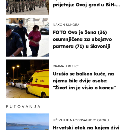
prijetnju: Ovaj grad u BiH-u
bi mogao biti žarište
NAKON SUKOBA
FOTO Ovo je žena (36)
osumnjičena za ubojstvo
partnera (71) u Slavoniji
DRAMA U RIJECI
Urušio se balkon kuće, na
njemu bile dvije osobe:
"Život im je visio o koncu"
PUTOVANJA
UŽIVANJE NA "PRIVATNOM" OTOKU
Hrvatski otok na kojem živi