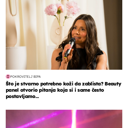
moda & ljepota
POKROVITELJ BIPA
Što je stvarno potrebno koži da zablista? Beauty
panel otvorio pitanja koja si i same često
postavljamo...
kultura & zabava