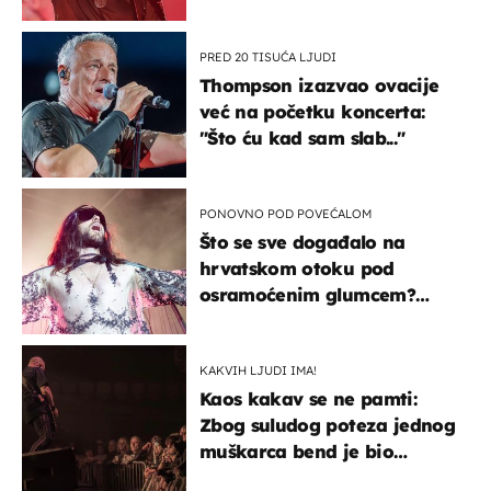
u kratkom vremenu
PRED 20 TISUĆA LJUDI
Thompson izazvao ovacije
već na početku koncerta:
"Što ću kad sam slab..."
PONOVNO POD POVEĆALOM
Što se sve događalo na
hrvatskom otoku pod
osramoćenim glumcem?
Bizarni prizori i danas
izazivaju nevjericu
KAKVIH LJUDI IMA!
Kaos kakav se ne pamti:
Zbog suludog poteza jednog
muškarca bend je bio
prisiljen prekinuti nastup