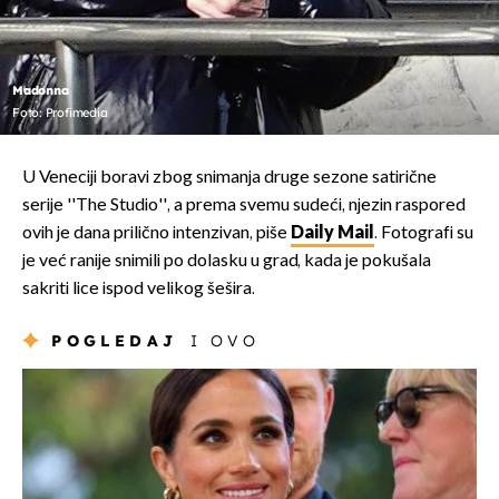
Madonna
Foto: Profimedia
U Veneciji boravi zbog snimanja druge sezone satirične
serije ''The Studio'', a prema svemu sudeći, njezin raspored
ovih je dana prilično intenzivan, piše
Daily Mail
. Fotografi su
je već ranije snimili po dolasku u grad, kada je pokušala
sakriti lice ispod velikog šešira.
POGLEDAJ
I OVO