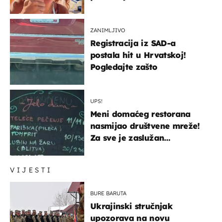
ZANIMLJIVO
Registracija iz SAD-a
postala hit u Hrvatskoj!
Pogledajte zašto
UPS!
Meni domaćeg restorana
nasmijao društvene mreže!
Za sve je zaslužan
urnebesan naziv jela
VIJESTI
BURE BARUTA
Ukrajinski stručnjak
upozorava na novu