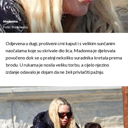
Madonna
Foto: Profimedia
Odjevena u dugi, prošiveni crni kaput i s velikim sunčanim
naočalama koje su skrivale dio lica, Madonna je djelovala
povučeno dok se u pratnji nekoliko suradnika kretala prema
brodu. U rukama je nosila veliku torbu, a cijelo njezino
izdanje odavalo je dojam da ne želi privlačiti pažnju.