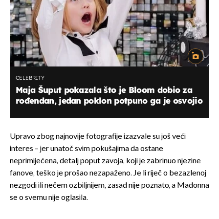
CELEBRITY
Maja Šuput pokazala što je Bloom dobio za
rođendan, jedan poklon potpuno ga je osvojio
Upravo zbog najnovije fotografije izazvale su još veći
interes – jer unatoč svim pokušajima da ostane
neprimijećena, detalj poput zavoja, koji je zabrinuo njezine
fanove, teško je prošao nezapaženo. Je li riječ o bezazlenoj
nezgodi ili nečem ozbiljnijem, zasad nije poznato, a Madonna
se o svemu nije oglasila.