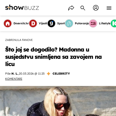
Dnevnik.hr
Vijesti
Sport
Putovanja
Lifestyle
ZABRINULA FANOVE
Što joj se dogodilo? Madonna u
susjedstvu snimljena sa zavojem na
licu
Piše
H. L.
,
20.03.2026 @ 11:25
CELEBRITY
KOMENTARI
OMOGUĆI OBAVIJESTI