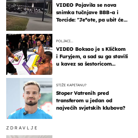
VIDEO Pojavila se nova
snimka tučnjave BBB-a i
Torcide: "Je*ote, pa ubit će
ga!"
POLJACI...
VIDEO Boksao je s Kličkom
i Furyjem, a sad su ga stavili
u kavez sa šestoricom
Roma! Pogledajte kako je
završilo
STIŽE KAPETANU?
Stoper Vatrenih pred
transferom u jedan od
najvećih svjetskih klubova?
ZDRAVLJE