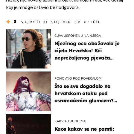
razlog nije nova glazba ni projekt na kojem radi, već detalj
koji je mnoge ostavio bez odgovora.
3
vijesti o kojima se priča
ČUVA USPOMENU NA NJEGA
Njezinog oca obožavala je
cijela Hrvatska! Kći
neprežaljenog pjevača
projurila špicom na dva
kotača
PONOVNO POD POVEĆALOM
Što se sve događalo na
hrvatskom otoku pod
osramoćenim glumcem?
Bizarni prizori i danas
izazivaju nevjericu
KAKVIH LJUDI IMA!
Kaos kakav se ne pamti: