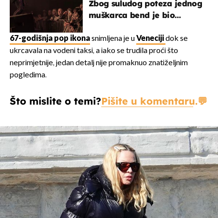
Zbog suludog poteza jednog
muškarca bend je bio
prisiljen prekinuti nastup
67-godišnja pop ikona
snimljena je u
Veneciji
dok se
ukrcavala na vodeni taksi, a iako se trudila proći što
neprimjetnije, jedan detalj nije promaknuo znatiželjnim
pogledima.
Što mislite o temi?
Pišite u komentaru.