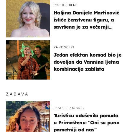
POPUT SIRENE
Haljina Danijele Martinović
ističe ženstvenu figuru, a
savršena je za večernji
izlazak na moru
ZA KONCERT
Jedan efektan komad bio je
dovoljan da Vannina ljetna
kombinacija zablista
ZABAVA
JESTE LI PROBALI?
Turisticu oduševila ponuda
u Primoštenu: "Oni su puno
pametniji od nas"