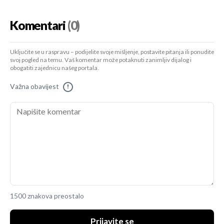
Komentari
(0)
Uključite se u raspravu – podijelite svoje mišljenje, postavite pitanja ili ponudite
svoj pogled na temu. Vaš komentar može potaknuti zanimljiv dijalog i
obogatiti zajednicu našeg portala.
Važna obavijest
!
1500 znakova preostalo
Prijavite se