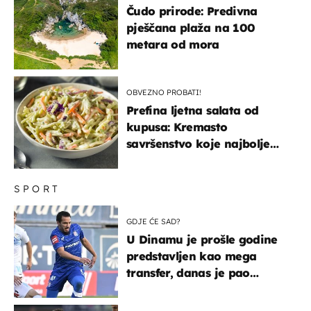
Čudo prirode: Predivna
pješčana plaža na 100
metara od mora
OBVEZNO PROBATI!
Prefina ljetna salata od
kupusa: Kremasto
savršenstvo koje najbolje
paše uz pečeno meso
SPORT
GDJE ĆE SAD?
U Dinamu je prošle godine
predstavljen kao mega
transfer, danas je pao
najniže u karijeri