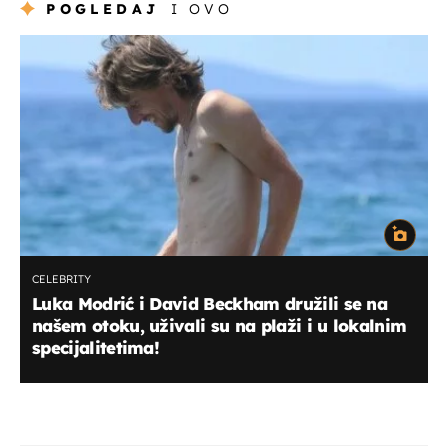
POGLEDAJ
I OVO
CELEBRITY
Luka Modrić i David Beckham družili se na
našem otoku, uživali su na plaži i u lokalnim
specijalitetima!