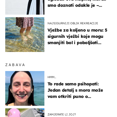
smo doznati odakle je –
košta samo 18 eura
NAJSIGURNIJI OBLIK REKREACIJE
Vježbe za koljeno u moru: 5
sigurnih vježbi koje mogu
smanjiti bol i poboljšati
pokretljivost
ZABAVA
HMM…
To rade samo psihopati:
Jedan detalj s mora može
vam otkriti puno o
prijateljima
ZAMJERATE LI JOJ?