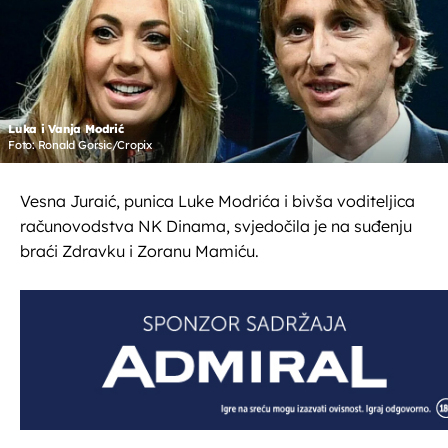
Luka i Vanja Modrić
Foto: Ronald Gorsic/Cropix
Vesna Juraić, punica Luke Modrića i bivša voditeljica
računovodstva NK Dinama, svjedočila je na suđenju
braći Zdravku i Zoranu Mamiću.