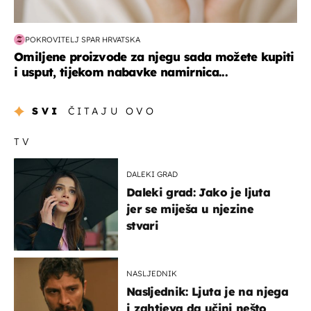
POKROVITELJ SPAR HRVATSKA
Omiljene proizvode za njegu sada možete kupiti
i usput, tijekom nabavke namirnica...
SVI
ČITAJU OVO
TV
DALEKI GRAD
Daleki grad: Jako je ljuta
jer se miješa u njezine
stvari
NASLJEDNIK
Nasljednik: Ljuta je na njega
i zahtjeva da učini nešto