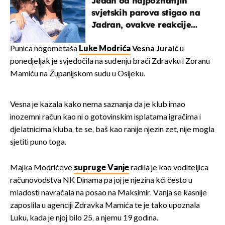
Jedan od najpoznatijih
svjetskih parova stigao na
Jadran, ovakve reakcije
vjerojatno nisu očekivali
Punica nogometaša
Luke Modrića
V
esna Juraić
u
ponedjeljak je svjedočila na suđenju braći Zdravku i Zoranu
Mamiću na Županijskom sudu u Osijeku.
Vesna je kazala kako nema saznanja da je klub imao
inozemni račun kao ni o gotovinskim isplatama igračima i
djelatnicima kluba, te se, baš kao ranije njezin zet, nije mogla
sjetiti puno toga.
Majka Modrićeve
supruge Vanje
radila je kao voditeljica
računovodstva NK Dinama pa joj je njezina kći često u
mladosti navraćala na posao na Maksimir. Vanja se kasnije
zaposlila u agenciji Zdravka Mamića te je tako upoznala
Luku, kada je njoj bilo 25, a njemu 19 godina.