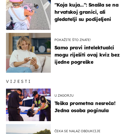
"Koja kuja…": Snašla se na
hrvatskoj granici, ali
gledatelji su podijeljeni
POKAŽITE ŠTO ZNATE!
Samo pravi intelektualci
mogu riješiti ovaj kviz bez
ijedne pogreške
VIJESTI
U ZAGORJU
Teška prometna nesreća!
Jedna osoba poginula
ČEKA SE NALAZ OBDUKCIJE