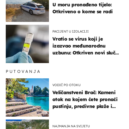
U moru pronađeno tijelo:
Otkriveno o kome se radi
PACIJENT U IZOLACIJI
Vratio se virus koji je
izazvao međunarodnu
uzbunu: Otkriven novi slučaj
u Europi
PUTOVANJA
VODIČ PO OTOKU
Veličanstveni Brač: Kameni
otok na kojem ćete pronaći
pustinju, predivne plaže i
uzbudljivu hranu
NAJMANJA NA SVIJETU