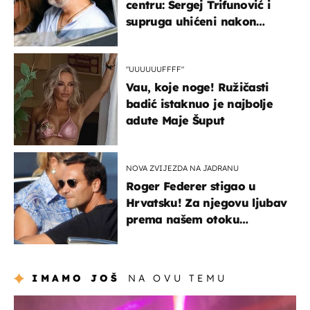
centru: Sergej Trifunović i
supruga uhićeni nakon
svađe!
"UUUUUUFFFF"
Vau, koje noge! Ružičasti
badić istaknuo je najbolje
adute Maje Šuput
NOVA ZVIJEZDA NA JADRANU
Roger Federer stigao u
Hrvatsku! Za njegovu ljubav
prema našem otoku
zaslužan je jedan poznati
Hrvat
IMAMO JOŠ
NA OVU TEMU
kultura & zabava