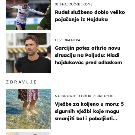
SIN HAJDUČKE IKONE
Rudeš službeno dobio veliko
pojačanje iz Hajduka
IZ VEDRA NEBA
Garcijin potez otkrio novu
situaciju na Poljudu: Mladi
hajdukovac pred odlaskom
ZDRAVLJE
NAJSIGURNIJI OBLIK REKREACIJE
Vježbe za koljeno u moru: 5
sigurnih vježbi koje mogu
smanjiti bol i poboljšati
pokretljivost