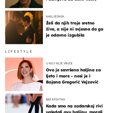
NASLJEDNIK
Želi da njih troje sretno
žive, a nije ni svjesna da ga
je odavno izgubila
LIFESTYLE
U NOJ NIJE VRUĆE
Ovo je savršena haljina za
ljeto i more - nosi je i
Bojana Gregorić Vejzović
BAŠ EFEKTNA
Kada smo na zadarskoj rivi
ugledali ovu haljinu, morali