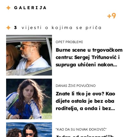
GALERIJA
9
3
vijesti o kojima se priča
OPET PROBLEMI
Burne scene u trgovačkom
centru: Sergej Trifunović i
supruga uhićeni nakon
svađe!
DANAS ŽIVI POVUČENO
Znate li tko je ovo? Kao
dijete ostala je bez oba
roditelja, a onda i bez
milijuna koje je trebala
naslijediti
"KAO DA SU NOVAK ĐOKOVIĆ"