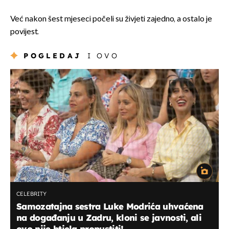
Već nakon šest mjeseci počeli su živjeti zajedno, a ostalo je
povijest.
POGLEDAJ
I OVO
CELEBRITY
Samozatajna sestra Luke Modrića uhvaćena
na događanju u Zadru, kloni se javnosti, ali
ovo nije htjela propustiti!