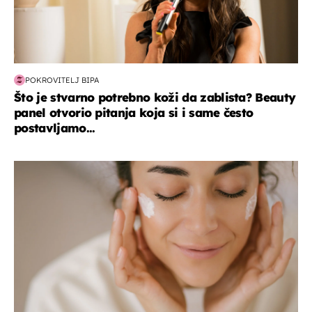
POKROVITELJ BIPA
Što je stvarno potrebno koži da zablista? Beauty
panel otvorio pitanja koja si i same često
postavljamo...
moda & ljepota