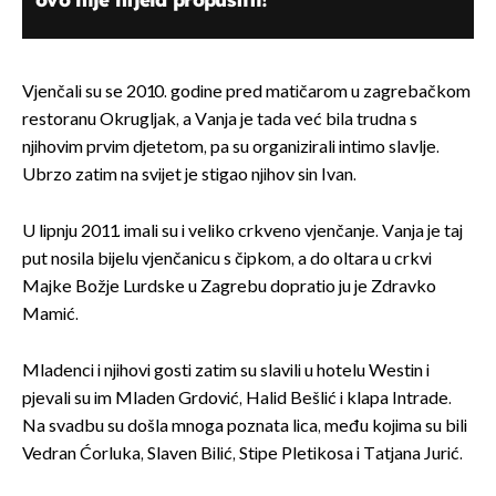
Vjenčali su se 2010. godine pred matičarom u zagrebačkom
restoranu Okrugljak, a Vanja je tada već bila trudna s
njihovim prvim djetetom, pa su organizirali intimo slavlje.
Ubrzo zatim na svijet je stigao njihov sin Ivan.
U lipnju 2011. imali su i veliko crkveno vjenčanje. Vanja je taj
put nosila bijelu vjenčanicu s čipkom, a do oltara u crkvi
Majke Božje Lurdske u Zagrebu dopratio ju je Zdravko
Mamić.
Mladenci i njihovi gosti zatim su slavili u hotelu Westin i
pjevali su im Mladen Grdović, Halid Bešlić i klapa Intrade.
Na svadbu su došla mnoga poznata lica, među kojima su bili
Vedran Ćorluka, Slaven Bilić, Stipe Pletikosa i Tatjana Jurić.