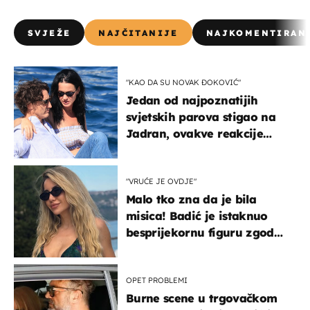
SVJEŽE
NAJČITANIJE
NAJKOMENTIRAN
"KAO DA SU NOVAK ĐOKOVIĆ"
Jedan od najpoznatijih
svjetskih parova stigao na
Jadran, ovakve reakcije
vjerojatno nisu očekivali
"VRUĆE JE OVDJE"
Malo tko zna da je bila
misica! Badić je istaknuo
besprijekornu figuru zgodne
voditeljice
OPET PROBLEMI
Burne scene u trgovačkom