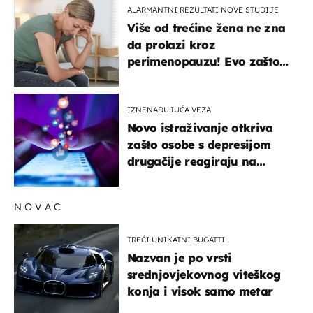
ALARMANTNI REZULTATI NOVE STUDIJE
Više od trećine žena ne zna
da prolazi kroz
perimenopauzu! Evo zašto
su simptomi toliko
zbunjujući
IZNENAĐUJUĆA VEZA
Novo istraživanje otkriva
zašto osobe s depresijom
drugačije reagiraju na
lajkove
NOVAC
TREĆI UNIKATNI BUGATTI
Nazvan je po vrsti
srednjovjekovnog viteškog
konja i visok samo metar