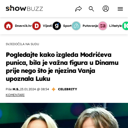
Dnevnik.hr
Vijesti
Sport
Putovanja
Lifestyle
SVJEDOČILA NA SUDU
Pogledajte kako izgleda Modrićeva
punica, bila je važna figura u Dinamu
prije nego što je njezina Vanja
upoznala Luku
Piše
M.S.
,
23.01.2024 @ 08:54
CELEBRITY
KOMENTARI
OMOGUĆI OBAVIJESTI