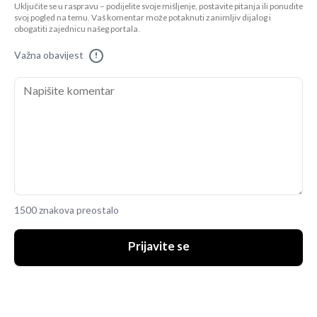
Uključite se u raspravu – podijelite svoje mišljenje, postavite pitanja ili ponudite
svoj pogled na temu. Vaš komentar može potaknuti zanimljiv dijalog i
obogatiti zajednicu našeg portala.
Važna obavijest
!
1500 znakova preostalo
Prijavite se