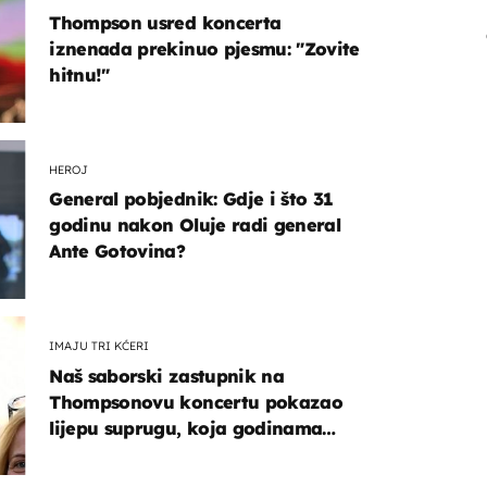
Thompson usred koncerta
iznenada prekinuo pjesmu: "Zovite
hitnu!"
HEROJ
General pobjednik: Gdje i što 31
godinu nakon Oluje radi general
Ante Gotovina?
IMAJU TRI KĆERI
Naš saborski zastupnik na
Thompsonovu koncertu pokazao
lijepu suprugu, koja godinama
izbjegava javnost