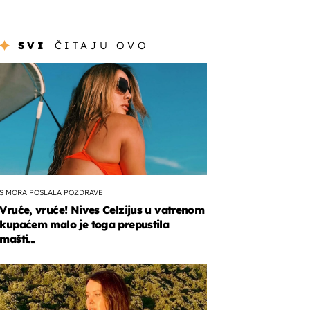
SVI
ČITAJU OVO
S MORA POSLALA POZDRAVE
Vruće, vruće! Nives Celzijus u vatrenom
kupaćem malo je toga prepustila
mašti...