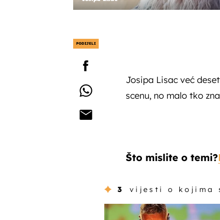
PODIJELI
Josipa Lisac već dese
scenu, no malo tko zna
Što mislite o temi?
3
vijesti o kojima