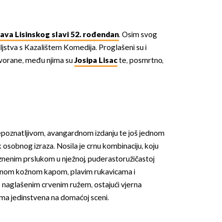
ava Lisinskog slavi 52. rođendan
. Osim svog
teljstva s Kazalištem Komedija. Proglašeni su i
dvorane, među njima su
Josipa Lisac
te, posmrtno,
repoznatljivom, avangardnom izdanju te još jednom
ik osobnog izraza. Nosila je crnu kombinaciju, koju
rznenim prslukom u nježnoj, puderastoružičastoj
crnom kožnom kapom, plavim rukavicama i
 naglašenim crvenim ružem, ostajući vjerna
ćima jedinstvena na domaćoj sceni.