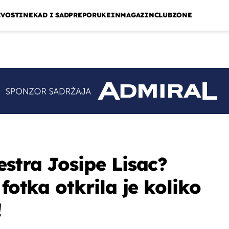
IVOSTI
NEKAD I SAD
PREPORUKE
INMAGAZIN
CLUBZONE
estra Josipe Lisac?
 fotka otkrila je koliko
!