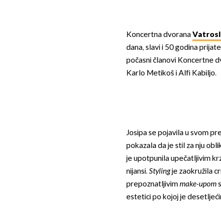
Koncertna dvorana
Vatrosl
dana, slavi i 50 godina prija
počasni članovi Koncertne 
Karlo Metikoš i Alfi Kabiljo.
Josipa se pojavila u svom p
pokazala da je stil za nju obl
je upotpunila upečatljivim k
nijansi.
Styling
je zaokružila 
prepoznatljivim
make-upom
s
estetici po kojoj je desetlje