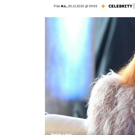
CELEBRITY
Piše
H.L.
,
30.12.2025 @ 09:05
Josipa Lisac