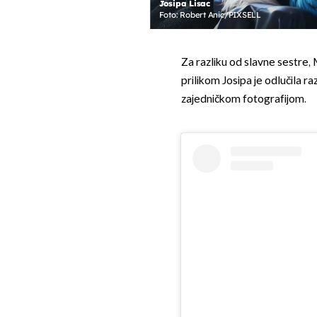
Josipa Lisac
Foto: Robert Anic/PIXSELL
Za razliku od slavne sestre, 
prilikom Josipa je odlučila r
zajedničkom fotografijom.