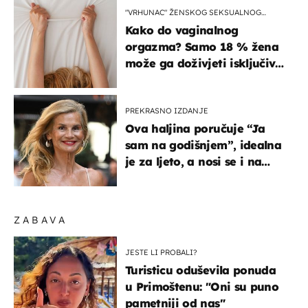
"VRHUNAC" ŽENSKOG SEKSUALNOG
ISKUSTVA
Kako do vaginalnog
orgazma? Samo 18 % žena
može ga doživjeti isključivo
na ovaj način
PREKRASNO IZDANJE
Ova haljina poručuje “Ja
sam na godišnjem”, idealna
je za ljeto, a nosi se i na
zagrebačkoj špici
ZABAVA
JESTE LI PROBALI?
Turisticu oduševila ponuda
u Primoštenu: "Oni su puno
pametniji od nas"