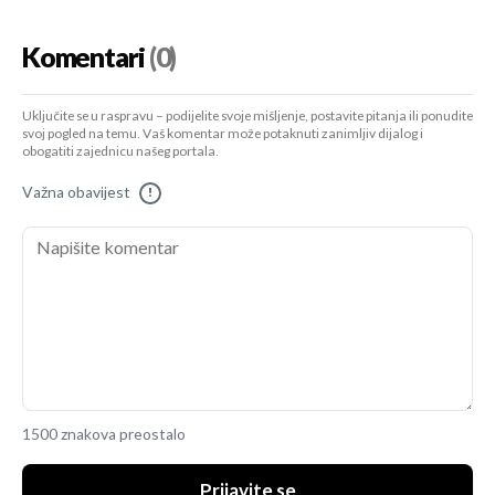
Komentari
(0)
Uključite se u raspravu – podijelite svoje mišljenje, postavite pitanja ili ponudite
svoj pogled na temu. Vaš komentar može potaknuti zanimljiv dijalog i
obogatiti zajednicu našeg portala.
Važna obavijest
!
1500 znakova preostalo
Prijavite se