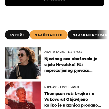
SVJEŽE
NAJČITANIJE
NAJKOMENTIRAN
ČUVA USPOMENU NA NJEGA
Njezinog oca obožavala je
cijela Hrvatska! Kći
neprežaljenog pjevača
projurila špicom na dva
kotača
NADMAŠENA OČEKIVANJA
Thompson ruši brojke i u
Vukovaru! Objavljeno
koliko je ulaznica prodano