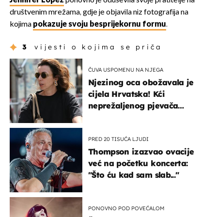
Jennifer Lopez
ponovno je oduševila svoje pratitelje na
društvenim mrežama, gdje je objavila niz fotografija na
kojima
pokazuje svoju besprijekornu formu
.
3
vijesti o kojima se priča
ČUVA USPOMENU NA NJEGA
Njezinog oca obožavala je
cijela Hrvatska! Kći
neprežaljenog pjevača
projurila špicom na dva
kotača
PRED 20 TISUĆA LJUDI
Thompson izazvao ovacije
već na početku koncerta:
"Što ću kad sam slab..."
PONOVNO POD POVEĆALOM