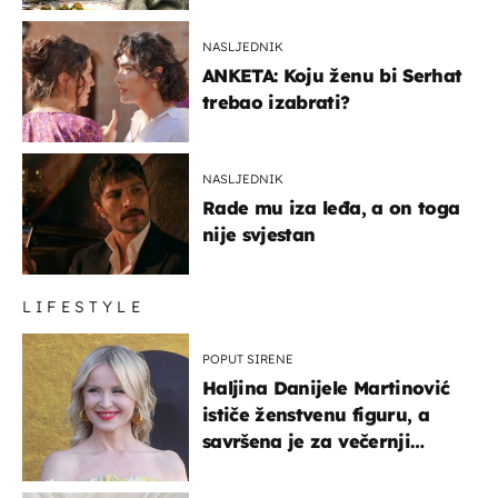
NASLJEDNIK
ANKETA: Koju ženu bi Serhat
trebao izabrati?
NASLJEDNIK
Rade mu iza leđa, a on toga
nije svjestan
LIFESTYLE
POPUT SIRENE
Haljina Danijele Martinović
ističe ženstvenu figuru, a
savršena je za večernji
izlazak na moru