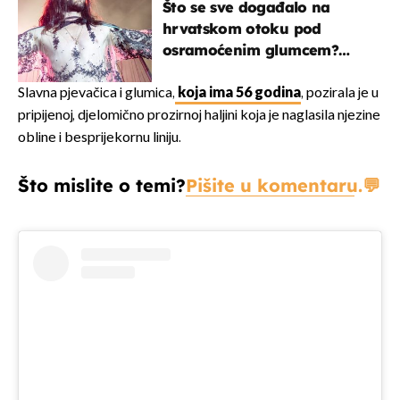
Što se sve događalo na
hrvatskom otoku pod
osramoćenim glumcem?
Bizarni prizori i danas
izazivaju nevjericu
Slavna pjevačica i glumica,
koja ima 56 godina
, pozirala je u
pripijenoj, djelomično prozirnoj haljini koja je naglasila njezine
obline i besprijekornu liniju.
Što mislite o temi?
Pišite u komentaru.