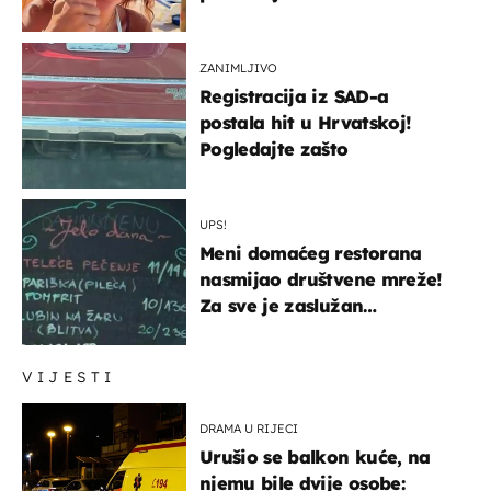
ZANIMLJIVO
Registracija iz SAD-a
postala hit u Hrvatskoj!
Pogledajte zašto
UPS!
Meni domaćeg restorana
nasmijao društvene mreže!
Za sve je zaslužan
urnebesan naziv jela
VIJESTI
DRAMA U RIJECI
Urušio se balkon kuće, na
njemu bile dvije osobe: