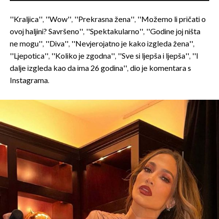
''Kraljica'', ''Wow'', ''Prekrasna žena'', ''Možemo li pričati o
ovoj haljini? Savršeno'', ''Spektakularno'', ''Godine joj ništa
ne mogu'', ''Diva'', ''Nevjerojatno je kako izgleda žena'',
''Ljepotica'', ''Koliko je zgodna'', ''Sve si ljepša i ljepša'', ''I
dalje izgleda kao da ima 26 godina'', dio je komentara s
Instagrama.