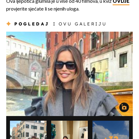
Ova ljepotica glumila je u više od 40 filmova, u kviz
OVDJE
provjerite sjećate li se njenih uloga.
POGLEDAJ
I OVU GALERIJU
+
32