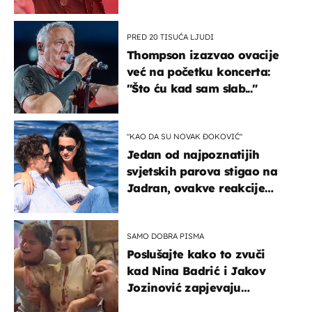
u kratkom vremenu
PRED 20 TISUĆA LJUDI
Thompson izazvao ovacije
već na početku koncerta:
"Što ću kad sam slab..."
"KAO DA SU NOVAK ĐOKOVIĆ"
Jedan od najpoznatijih
svjetskih parova stigao na
Jadran, ovakve reakcije
vjerojatno nisu očekivali
SAMO DOBRA PISMA
Poslušajte kako to zvuči
kad Nina Badrić i Jakov
Jozinović zapjevaju
Oliverov hit!