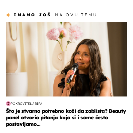
IMAMO JOŠ
NA OVU TEMU
moda & ljepota
POKROVITELJ BIPA
Što je stvarno potrebno koži da zablista? Beauty
panel otvorio pitanja koja si i same često
postavljamo...