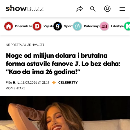
Dnevnik.hr
Vijesti
Sport
Putovanja
Lifestyle
NE PRESTAJU JE HVALITI
Noge od milijun dolara i brutalna
forma ostavile fanove J. Lo bez daha:
''Kao da ima 26 godina!''
Piše
H. L.
,
18.03.2026 @ 21:19
CELEBRITY
KOMENTARI
OMOGUĆI OBAVIJESTI