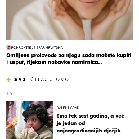
POKROVITELJ SPAR HRVATSKA
Omiljene proizvode za njegu sada možete kupiti
i usput, tijekom nabavke namirnica...
SVI
ČITAJU OVO
TV
DALEKI GRAD
Ima tek šest godina, a već
je jedan od
najnagrađivanijih dječjih
glumaca