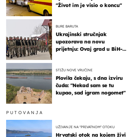
"Život im je visio o koncu"
BURE BARUTA
Ukrajinski stručnjak
upozorava na novu
prijetnju: Ovaj grad u BiH-u
bi mogao biti žarište
STIŽU NOVE VRUĆINE
Plovila čekaju, s dna izviru
čuda: "Nekad sam se tu
kupao, sad igram nogomet"
PUTOVANJA
UŽIVANJE NA "PRIVATNOM" OTOKU
Hrvatski otok na kojem živi