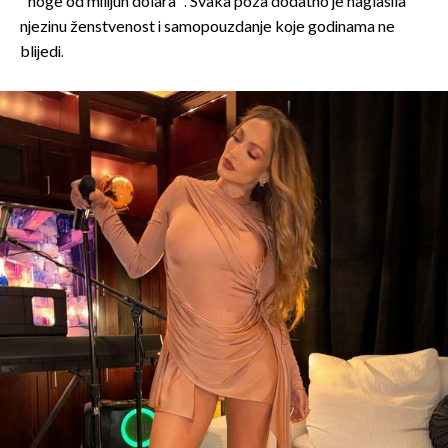
''noge od milijun dolara''. Svaka poza dodatno je naglasila
njezinu ženstvenost i samopouzdanje koje godinama ne
blijedi.