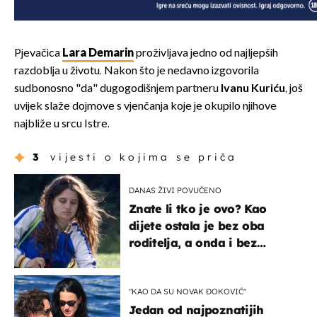
Pjevačica
Lara Demarin
proživljava jedno od najljepših
razdoblja u životu. Nakon što je nedavno izgovorila
sudbonosno "da" dugogodišnjem partneru
Ivanu Kuriću
, još
uvijek slaže dojmove s vjenčanja koje je okupilo njihove
najbliže u srcu Istre.
3
vijesti o kojima se priča
DANAS ŽIVI POVUČENO
Znate li tko je ovo? Kao
dijete ostala je bez oba
roditelja, a onda i bez
milijuna koje je trebala
naslijediti
"KAO DA SU NOVAK ĐOKOVIĆ"
Jedan od najpoznatijih