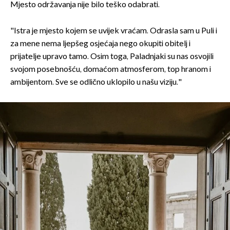
Mjesto održavanja nije bilo teško odabrati.
"Istra je mjesto kojem se uvijek vraćam. Odrasla sam u Puli i
za mene nema ljepšeg osjećaja nego okupiti obitelj i
prijatelje upravo tamo. Osim toga, Paladnjaki su nas osvojili
svojom posebnošću, domaćom atmosferom, top hranom i
ambijentom. Sve se odlično uklopilo u našu viziju."