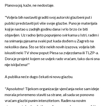
Planova joj, kaže, ne nedostaje.
"Voljela bih nastaviti graditi svoj autorski glazbeni put i
publici predstaviti još više svoje glazbe. Puno je materijala
koji je nastao u zadnjih godinu dana i vrlo brzo će biti
objavljen. Uz radno ljeto popunjeno svirkama u Istri, radim i
na snimanju pjesama svaki put kada dođem u Zagreb na
nekoliko dana. Što se tiče nekih novih izazova, voljela bih
iskusiti neki TV show poput Plesa sa zvijezdama ili TLZP-a.
Dora je projekt kojem se uvijek rado vraćam, tako da ni ona
nije isključena!"
A publika neće dugo čekati ni novu glazbu.
"Apsolutno! Tijekom organizacije vjenčanja neke sam ideje
morala privremeno staviti sa strane, ali sada se ponovno
vraćam glazbi punim intenzitetom. Radim na novim