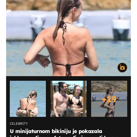
+
19
CELEBRITY
U minijaturnom bikiniju je pokazala