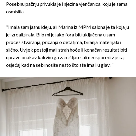
Posebnu pažnju privukla je i njezina vjenčanica, koju je sama
osmislila.
"Imala sam jasnu ideju, ali Marina iz MPM salona je ta koja ju
je izrealizirala. Bilo mi je jako fora biti uključena u sam
proces stvaranja, pričanja o detaljima, biranja materijala i
slično. Uvijek postoji mali strah hoće li konačan rezultat biti
upravo onakav kakvim ga zamišljate, ali neusporediv je taj
osjećaj kad na sebi nosite nešto što ste imali u glavi."