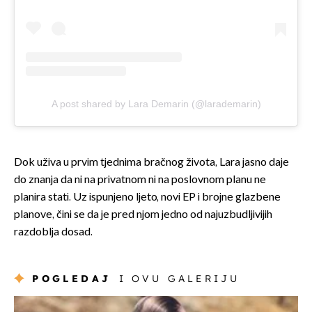
A post shared by Lara Demarin (@larademarin)
Dok uživa u prvim tjednima bračnog života, Lara jasno daje
do znanja da ni na privatnom ni na poslovnom planu ne
planira stati. Uz ispunjeno ljeto, novi EP i brojne glazbene
planove, čini se da je pred njom jedno od najuzbudljivijih
razdoblja dosad.
POGLEDAJ
I OVU GALERIJU