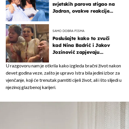
svjetskih parova stigao na
Jadran, ovakve reakcije
vjerojatno nisu očekivali
SAMO DOBRA PISMA
Poslušajte kako to zvuči
kad Nina Badrić i Jakov
Jozinović zapjevaju
Oliverov hit!
U razgovoru nam je otkrila kako izgleda bračni život nakon
devet godina veze, zašto je upravo Istra bila jedini izbor za
vjenčanje, koji će trenutak pamtiti cijeli život, ali i što slijedi u
njezinoj glazbenoj karijeri.