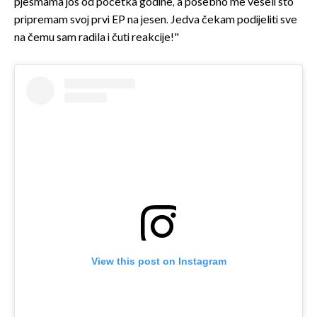
pjesmama još od početka godine, a posebno me veseli što
pripremam svoj prvi EP na jesen. Jedva čekam podijeliti sve
na čemu sam radila i čuti reakcije!"
View this post on Instagram