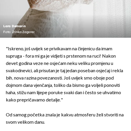
Lara Demarin
Foto: Zrinka Zagorec
"Iskreno, još uvijek se privikavam na činjenicu da imam
supruga - fora mi ga je vidjeti s prstenom na ruci! Nakon
devet godina veze ne osjećam neku veliku promjenu u
svakodnevici, ali prisutan je taj jedan poseban osjećaj i rekla
bih, nova razina povezanosti. Još uvijek smo oboje pod
dojmom dana vjenčanja, toliko da bismo ga voljeli ponoviti
haha, stižu nam lijepe poruke svaki dan i često se uhvatimo
kako prepričavamo detalje."
Od samog početka znala je kakvu atmosferu želi stvoriti na
svom velikom danu.