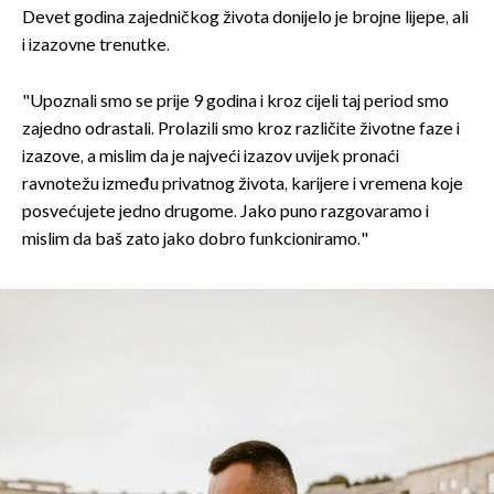
Devet godina zajedničkog života donijelo je brojne lijepe, ali
i izazovne trenutke.
"Upoznali smo se prije 9 godina i kroz cijeli taj period smo
zajedno odrastali. Prolazili smo kroz različite životne faze i
izazove, a mislim da je najveći izazov uvijek pronaći
ravnotežu između privatnog života, karijere i vremena koje
posvećujete jedno drugome. Jako puno razgovaramo i
mislim da baš zato jako dobro funkcioniramo."