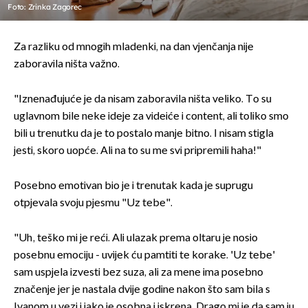
Foto: Zrinka Zagorec
Za razliku od mnogih mladenki, na dan vjenčanja nije
zaboravila ništa važno.
"Iznenađujuće je da nisam zaboravila ništa veliko. To su
uglavnom bile neke ideje za videiće i content, ali toliko smo
bili u trenutku da je to postalo manje bitno. I nisam stigla
jesti, skoro uopće. Ali na to su me svi pripremili haha!"
Posebno emotivan bio je i trenutak kada je suprugu
otpjevala svoju pjesmu "Uz tebe".
"Uh, teško mi je reći. Ali ulazak prema oltaru je nosio
posebnu emociju - uvijek ću pamtiti te korake. 'Uz tebe'
sam uspjela izvesti bez suza, ali za mene ima posebno
značenje jer je nastala dvije godine nakon što sam bila s
Ivanom u vezi i jako je osobna i iskrena. Drago mi je da sam ju