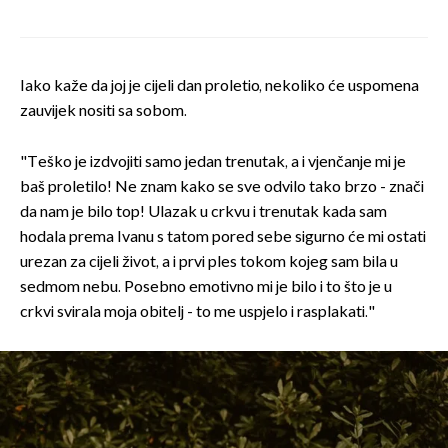
Iako kaže da joj je cijeli dan proletio, nekoliko će uspomena
zauvijek nositi sa sobom.
"Teško je izdvojiti samo jedan trenutak, a i vjenčanje mi je
baš proletilo! Ne znam kako se sve odvilo tako brzo - znači
da nam je bilo top! Ulazak u crkvu i trenutak kada sam
hodala prema Ivanu s tatom pored sebe sigurno će mi ostati
urezan za cijeli život, a i prvi ples tokom kojeg sam bila u
sedmom nebu. Posebno emotivno mi je bilo i to što je u
crkvi svirala moja obitelj - to me uspjelo i rasplakati."