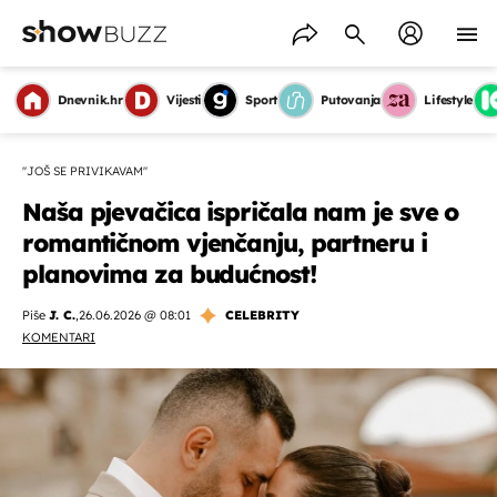
Dnevnik.hr
Vijesti
Sport
Putovanja
Lifestyle
''JOŠ SE PRIVIKAVAM''
Naša pjevačica ispričala nam je sve o
romantičnom vjenčanju, partneru i
planovima za budućnost!
Piše
J. C.
,
26.06.2026 @ 08:01
CELEBRITY
KOMENTARI
OMOGUĆI OBAVIJESTI