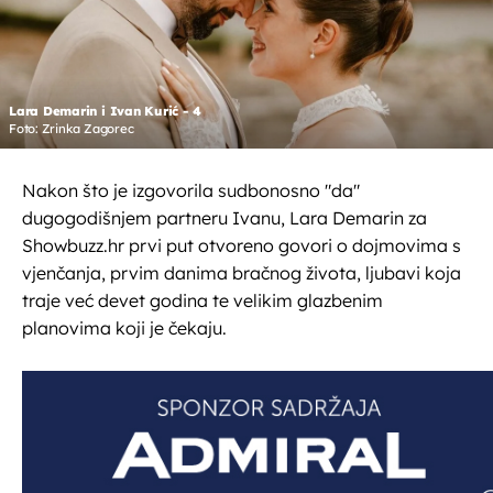
Lara Demarin i Ivan Kurić - 4
Foto: Zrinka Zagorec
Nakon što je izgovorila sudbonosno "da"
dugogodišnjem partneru Ivanu, Lara Demarin za
Showbuzz.hr prvi put otvoreno govori o dojmovima s
vjenčanja, prvim danima bračnog života, ljubavi koja
traje već devet godina te velikim glazbenim
planovima koji je čekaju.