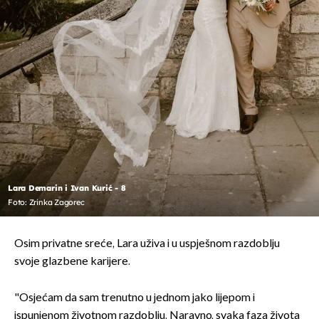
Lara Demarin i Ivan Kurić - 8
Foto: Zrinka Zagorec
Osim privatne sreće, Lara uživa i u uspješnom razdoblju
svoje glazbene karijere.
"Osjećam da sam trenutno u jednom jako lijepom i
ispunjenom životnom razdoblju. Naravno, svaka faza života