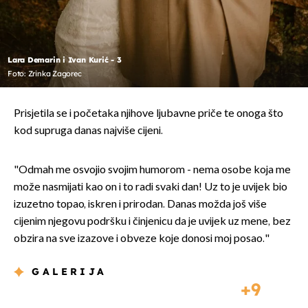
Lara Demarin i Ivan Kurić - 3
Foto: Zrinka Zagorec
Prisjetila se i početaka njihove ljubavne priče te onoga što
kod supruga danas najviše cijeni.
"Odmah me osvojio svojim humorom - nema osobe koja me
može nasmijati kao on i to radi svaki dan! Uz to je uvijek bio
izuzetno topao, iskren i prirodan. Danas možda još više
cijenim njegovu podršku i činjenicu da je uvijek uz mene, bez
obzira na sve izazove i obveze koje donosi moj posao."
GALERIJA
9