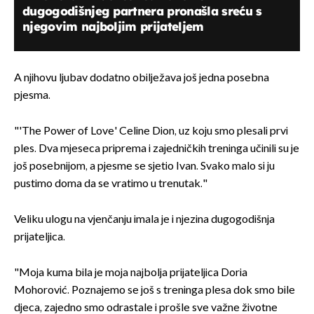
dugogodišnjeg partnera pronašla sreću s
njegovim najboljim prijateljem
A njihovu ljubav dodatno obilježava još jedna posebna
pjesma.
"'The Power of Love' Celine Dion, uz koju smo plesali prvi
ples. Dva mjeseca priprema i zajedničkih treninga učinili su je
još posebnijom, a pjesme se sjetio Ivan. Svako malo si ju
pustimo doma da se vratimo u trenutak."
Veliku ulogu na vjenčanju imala je i njezina dugogodišnja
prijateljica.
"Moja kuma bila je moja najbolja prijateljica Doria
Mohorović. Poznajemo se još s treninga plesa dok smo bile
djeca, zajedno smo odrastale i prošle sve važne životne